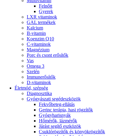
Multivitamin
Felnőtt
Gyerek
LXR vitaminok
GAL termékek
Kalcium
B-vitamin
Koenzim Q10
C-vitaminok
Magnézium
Porc és csont erősítők
Vas
Omega 3
Szelén
Immunerősítők
D-vitaminok
Életmód, szépség
Diagnosztika
Gyógyászati segédeszközök
Fekvőbeteg-ellátás
Gerinc terápia, hasi rögzítők
Gyógyharisnyák
Hőmérők, lázmérők
Járást segítő eszközök
Csuklórögzítők és könyökrögzítők