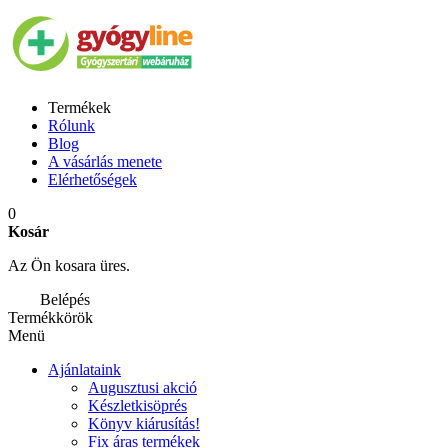
Termékek
Rólunk
Blog
A vásárlás menete
Elérhetőségek
0
Kosár
Az Ön kosara üres.
Belépés
Termékkörök
Menü
Ajánlataink
Augusztusi akció
Készletkisöprés
Könyv kiárusítás!
Fix áras termékek