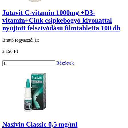
Jutavit C-vitamin 1000mg +D3-
vitamin+Cink csipkebogyó kivonattal
nyújtott felszívódású filmtabletta 100 db
Bruttó fogyasztói ár:
3 156 Ft
Részletek
Nasivin Classic 0,5 mg/ml