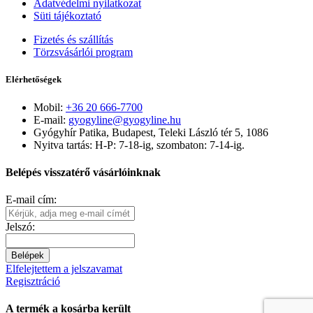
Adatvédelmi nyilatkozat
Süti tájékoztató
Fizetés és szállítás
Törzsvásárlói program
Elérhetőségek
Mobil:
+36 20 666-7700
E-mail:
gyogyline@gyogyline.hu
Gyógyhír Patika, Budapest, Teleki László tér 5, 1086
Nyitva tartás: H-P: 7-18-ig, szombaton: 7-14-ig.
Belépés visszatérő vásárlóinknak
E-mail cím:
Jelszó:
Belépek
Elfelejtettem a jelszavamat
Regisztráció
A termék a kosárba került