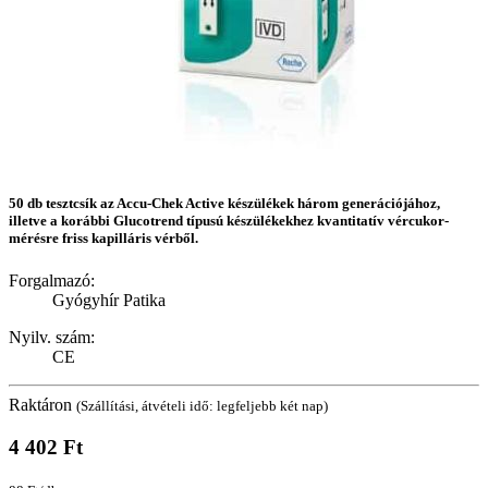
50 db tesztcsík az Accu-Chek Active készülékek három generációjához,
illetve a korábbi Glucotrend típusú készülékekhez kvantitatív vércukor-
mérésre friss kapilláris vérből.
Forgalmazó:
Gyógyhír Patika
Nyilv. szám:
CE
Raktáron
(Szállítási, átvételi idő: legfeljebb két nap)
4 402 Ft