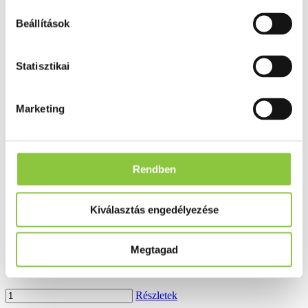
Ezek is érdekelhetik Önt
Beállítások
Statisztikai
Marketing
Rendben
Accu-chek Active vércukorszintmérő
készülék
Kiválasztás engedélyezése
Bruttó fogyasztói ár:
Megtagad
6 905 Ft
Részletek