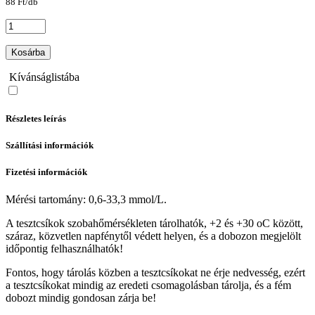
88 Ft/db
Kosárba
Kívánságlistába
Részletes leírás
Szállítási információk
Fizetési információk
Mérési tartomány: 0,6-33,3 mmol/L.
A tesztcsíkok szobahőmérsékleten tárolhatók, +2 és +30 oC között,
száraz, közvetlen napfénytől védett helyen, és a dobozon megjelölt
időpontig felhasználhatók!
Fontos, hogy tárolás közben a tesztcsíkokat ne érje nedvesség, ezért
a tesztcsíkokat mindig az eredeti csomagolásban tárolja, és a fém
dobozt mindig gondosan zárja be!