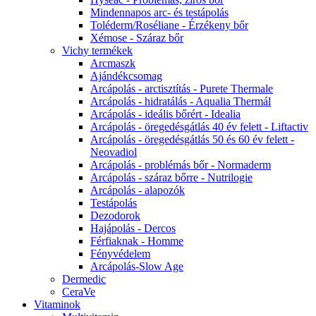
Mindennapos arc- és testápolás
Toléderm/Roséliane - Érzékeny bőr
Xémose - Száraz bőr
Vichy termékek
Arcmaszk
Ajándékcsomag
Arcápolás - arctisztítás - Purete Thermale
Arcápolás - hidratálás - Aqualia Thermál
Arcápolás - ideális bőrért - Idealia
Arcápolás - öregedésgátlás 40 év felett - Liftactiv
Arcápolás - öregedésgátlás 50 és 60 év felett -
Neovadiol
Arcápolás - problémás bőr - Normaderm
Arcápolás - száraz bőrre - Nutrilogie
Arcápolás - alapozók
Testápolás
Dezodorok
Hajápolás - Dercos
Férfiaknak - Homme
Fényvédelem
Arcápolás-Slow Age
Dermedic
CeraVe
Vitaminok