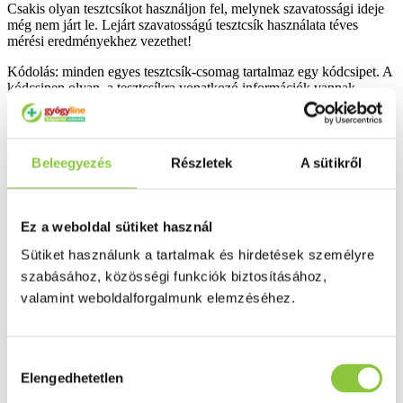
Csakis olyan tesztcsíkot használjon fel, melynek szavatossági ideje
még nem járt le. Lejárt szavatosságú tesztcsík használata téves
mérési eredményekhez vezethet!
Kódolás: minden egyes tesztcsík-csomag tartalmaz egy kódcsipet. A
kódcsipen olyan, a tesztcsíkra vonatkozó információk vannak
rögzítve, melyeket a mérőműszer a mérési eredmények
meghatározásakor használ fel. A kódcsip csakis ezekhez a
tesztcsíkokhoz tartozik, és addig maradjon a készülékben, amíg a
dobozból el nem fogynak a tesztcsíkok.
Beleegyezés
Részletek
A sütikről
Ha felbont egy új tesztcsík-csomagot, a mérőműszerben levő régi
kódcsipet ki kell cserélni az újra!
Ez a weboldal sütiket használ
Kiszerelés: 50 db.
Sütiket használunk a tartalmak és hirdetések személyre
Bővebben ...
szabásához, közösségi funkciók biztosításához,
Ingyenes szállítás 18 000 Ft felett
valamint weboldalforgalmunk elemzéséhez.
Minőségellenőrzött termékek
Valós gyógyszertári háttér
Hozzájárulás
Elengedhetetlen
kiválasztása
Folyamatos akciók