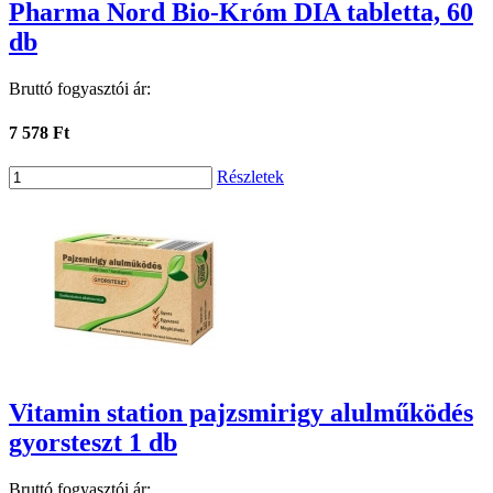
Pharma Nord Bio-Króm DIA tabletta, 60
db
Bruttó fogyasztói ár:
7 578 Ft
Részletek
Vitamin station pajzsmirigy alulműködés
gyorsteszt 1 db
Bruttó fogyasztói ár: