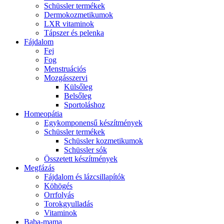
Schüssler termékek
Dermokozmetikumok
LXR vitaminok
Tápszer és pelenka
Fájdalom
Fej
Fog
Menstruációs
Mozgásszervi
Külsőleg
Belsőleg
Sportoláshoz
Homeopátia
Egykomponensű készítmények
Schüssler termékek
Schüssler kozmetikumok
Schüssler sók
Összetett készítmények
Megfázás
Fájdalom és lázcsillapítók
Köhögés
Orrfolyás
Torokgyulladás
Vitaminok
Baba-mama