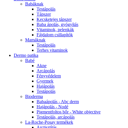
Babáknak
Testápolás
Tápszer
Kecsketejes tápszer
Baba ápolás, gyógyítás
Vitaminok, pelenkák
Fájdalom csillapítók
Mamáknak
Testápolás
Terhes vitaminok
Dermo patika
Babé
Akne
Arcápolás
Fényvédelem
Gyermek
Hajápolás
Testápolás
Bioderma
Babaápolás - Abc derm
Hajápolás - Nodé
Pigmentfoltos bőr - White objective
Testápolás, arcápolás
La-Roche-Posay termékek
Arctisztítás