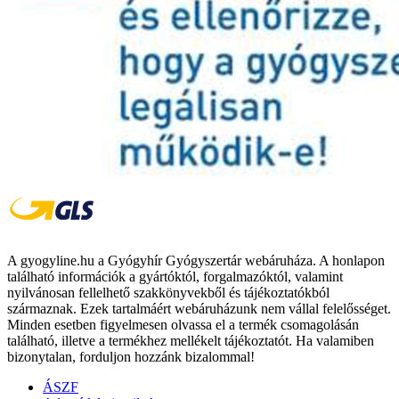
A gyogyline.hu a Gyógyhír Gyógyszertár webáruháza. A honlapon
található információk a gyártóktól, forgalmazóktól, valamint
nyilvánosan fellelhető szakkönyvekből és tájékoztatókból
származnak. Ezek tartalmáért webáruházunk nem vállal felelősséget.
Minden esetben figyelmesen olvassa el a termék csomagolásán
található, illetve a termékhez mellékelt tájékoztatót. Ha valamiben
bizonytalan, forduljon hozzánk bizalommal!
ÁSZF