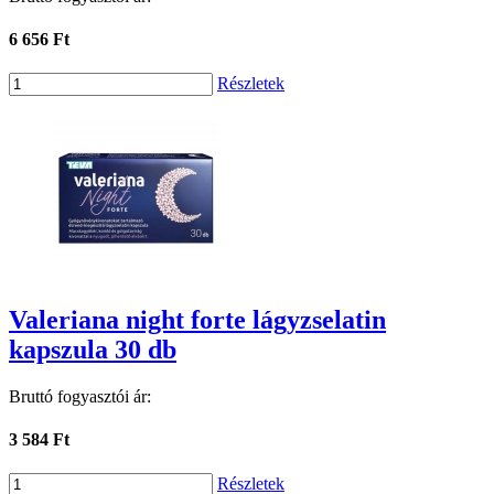
6 656 Ft
Részletek
Valeriana night forte lágyzselatin
kapszula 30 db
Bruttó fogyasztói ár:
3 584 Ft
Részletek