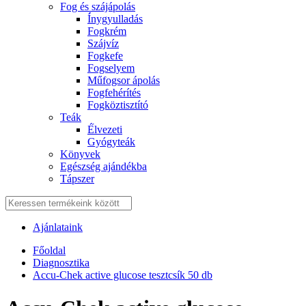
Fog és szájápolás
Í́nygyulladás
Fogkrém
Szájvíz
Fogkefe
Fogselyem
Műfogsor ápolás
Fogfehérítés
Fogköztisztító
Teák
É́lvezeti
Gyógyteák
Könyvek
Egészség ajándékba
Tápszer
Ajánlataink
Főoldal
Diagnosztika
Accu-Chek active glucose tesztcsík 50 db