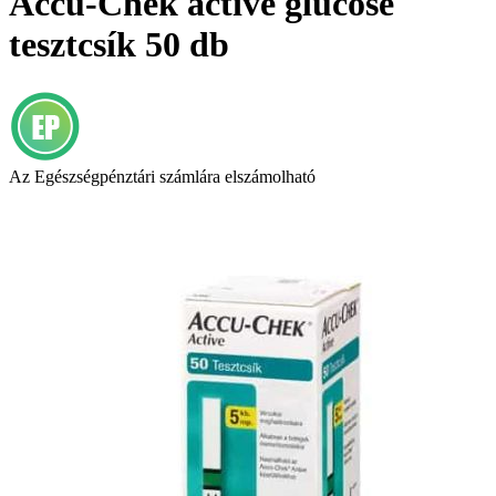
Accu-Chek active glucose
tesztcsík 50 db
Az Egészségpénztári számlára elszámolható