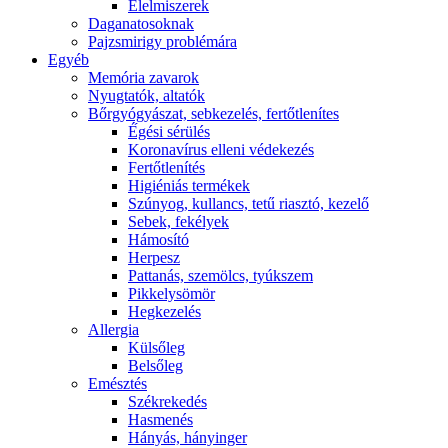
É́lelmiszerek
Daganatosoknak
Pajzsmirigy problémára
Egyéb
Memória zavarok
Nyugtatók, altatók
Bőrgyógyászat, sebkezelés, fertőtlenítes
É́gési sérülés
Koronavírus elleni védekezés
Fertőtlenítés
Higiéniás termékek
Szúnyog, kullancs, tetű riasztó, kezelő
Sebek, fekélyek
Hámosító
Herpesz
Pattanás, szemölcs, tyúkszem
Pikkelysömör
Hegkezelés
Allergia
Külsőleg
Belsőleg
Emésztés
Székrekedés
Hasmenés
Hányás, hányinger