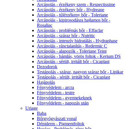
Arcápolás - érzékeny szem - Respectissime
Arcápolás - érzékeny bőr - Hydreane
Arcápolás - túlérzékeny bőr - Toleriane
Arcápolás - kipirosodásra hajlamos bőr -
Rosaliac
Arcápolás - problémás bőr - Effaclar
Arcápolás - száraz bőr - Nutritic
Arcápolás - intenzív hidratálás - Hydraphase
Arcápolás - ránctalanítás - Redermic C
Arcápolás - alapozók - Toleriane Teint
Arcápolás - hámlás, vörös foltok - Kerium DS
Arcápolás - sérült, irritált bőr - Cicaplast
Dezodorok
Testápolás - száraz, nagyon száraz bőr - Lipikar
Testápolás - sérült, irritált bőr - Cicaplast
Hajápolás
Fényvédelem - arcra
Fényvédelem - testre
Fényvédelem - gyermekeknek
Fényvédelem - napozás után
Uriage
Baba
Bőrgyógyászati vonal
Dépiderm - Pigmentfoltok
Hyséac - Problémás, zíros bőr