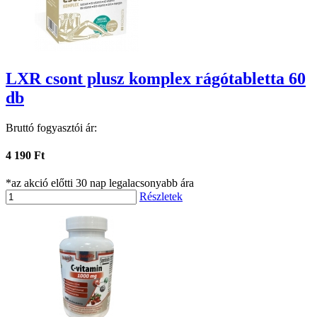
LXR csont plusz komplex rágótabletta 60
db
Bruttó fogyasztói ár:
4 190 Ft
*az akció előtti 30 nap legalacsonyabb ára
Részletek