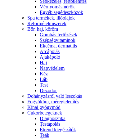
Sebkezelés, fertőtlenítés
Vérnyomásmérők
Egyéb segédeszközök
Spa termékek, illóolajok
Reformélelmiszerek
Bőr, haj, köröm
Gombás fertőzések
Szépségvitaminok
Ekcéma, dermatitis
Arcápolás
Ajakápoló
Haj
Napvédelem
Kéz
Láb
Test
Dezodor
Dohányzásról való leszokás
Fogyókúra, méregtelenítés
Kínai gyógymód
Cukorbetegeknek
Diagnosztika
Testápolás
É́trend kiegészítők
Teák