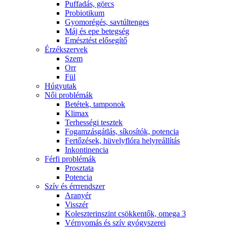
Puffadás, görcs
Probiotikum
Gyomorégés, savtúltenges
Máj és epe betegség
Emésztést elősegítő
Érzékszervek
Szem
Orr
Fül
Húgyutak
Női problémák
Betétek, tamponok
Klimax
Terhességi tesztek
Fogamzásgátlás, síkosítók, potencia
Fertőzések, hüvelyflóra helyreállítás
Inkontinencia
Férfi problémák
Prosztata
Potencia
Szív és érrrendszer
Aranyér
Visszér
Koleszterinszint csökkentők, omega 3
Vérnyomás és szív gyógyszerei