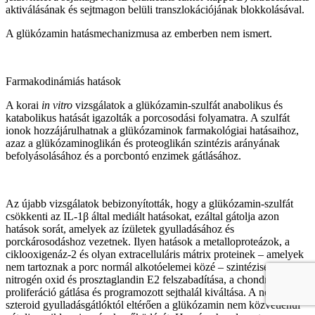
aktiválásának és sejtmagon belüli transzlokációjának blokkolásával.
A glükózamin hatásmechanizmusa az emberben nem ismert.
Farmakodinámiás hatások
A korai
in vitro
vizsgálatok a glükózamin-szulfát anabolikus és
katabolikus hatását igazolták a porcosodási folyamatra. A szulfát
ionok hozzájárulhatnak a glükózaminok farmakológiai hatásaihoz,
azaz a glükózaminoglikán és proteoglikán szintézis arányának
befolyásolásához és a porcbontó enzimek gátlásához.
Az újabb vizsgálatok bebizonyították, hogy a glükózamin-szulfát
csökkenti az IL‑1β által mediált hatásokat, ezáltal gátolja azon
hatások sorát, amelyek az ízületek gyulladásához és
porckárosodáshoz vezetnek. Ilyen hatások a metalloproteázok, a
ciklooxigenáz‑2 és olyan extracelluláris mátrix proteinek – amelyek
nem tartoznak a porc normál alkotóelemei közé – szintézise, a
nitrogén oxid és prosztaglandin E2 felszabadítása, a chondrocyta
proliferáció gátlása és programozott sejthalál kiváltása. A nem-
szteroid gyulladásgátlóktól eltérően a glükózamin nem közvetlenül