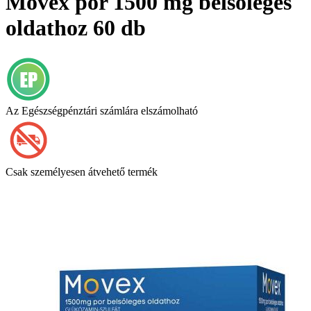
Movex por 1500 mg belsőleges
oldathoz 60 db
Az Egészségpénztári számlára elszámolható
Csak személyesen átvehető termék