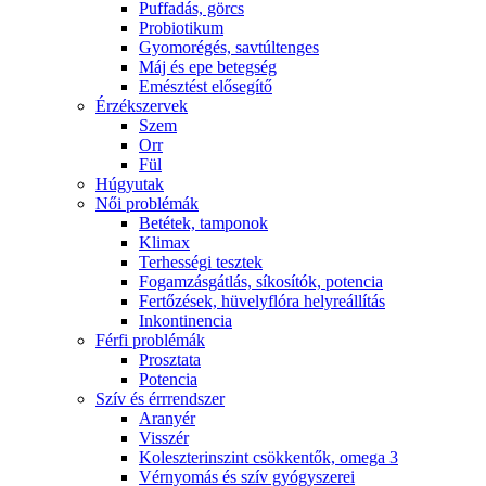
Puffadás, görcs
Probiotikum
Gyomorégés, savtúltenges
Máj és epe betegség
Emésztést elősegítő
Érzékszervek
Szem
Orr
Fül
Húgyutak
Női problémák
Betétek, tamponok
Klimax
Terhességi tesztek
Fogamzásgátlás, síkosítók, potencia
Fertőzések, hüvelyflóra helyreállítás
Inkontinencia
Férfi problémák
Prosztata
Potencia
Szív és érrrendszer
Aranyér
Visszér
Koleszterinszint csökkentők, omega 3
Vérnyomás és szív gyógyszerei