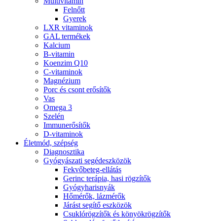
Multivitamin
Felnőtt
Gyerek
LXR vitaminok
GAL termékek
Kalcium
B-vitamin
Koenzim Q10
C-vitaminok
Magnézium
Porc és csont erősítők
Vas
Omega 3
Szelén
Immunerősítők
D-vitaminok
Életmód, szépség
Diagnosztika
Gyógyászati segédeszközök
Fekvőbeteg-ellátás
Gerinc terápia, hasi rögzítők
Gyógyharisnyák
Hőmérők, lázmérők
Járást segítő eszközök
Csuklórögzítők és könyökrögzítők