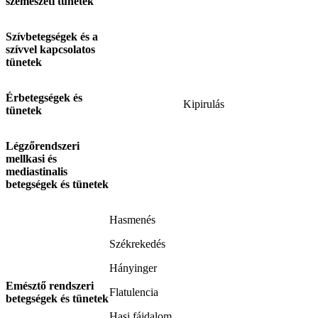
szemészeti tünetek
Szívbetegségek és a
szívvel kapcsolatos
tünetek
Érbetegségek és
Kipirulás
tünetek
Légzőrendszeri
mellkasi és
mediastinalis
betegségek és tünetek
Hasmenés
Székrekedés
Hányinger
Emésztő rendszeri
Flatulencia
betegségek és tünetek
Hasi fájdalom