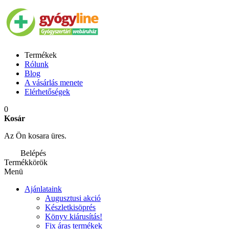
Termékek
Rólunk
Blog
A vásárlás menete
Elérhetőségek
0
Kosár
Az Ön kosara üres.
Belépés
Termékkörök
Menü
Ajánlataink
Augusztusi akció
Készletkisöprés
Könyv kiárusítás!
Fix áras termékek