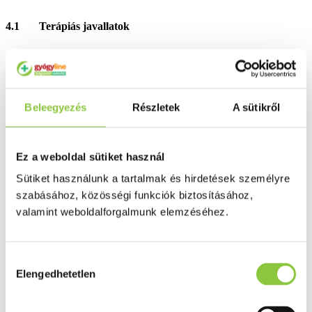
4.1 Terápiás javallatok
Enyhe-, középsúlyos térdízületi osteoarthritis tüneteinek enyhítése.
Beleegyezés
Részletek
A sütikről
4.2 Adagolás és alkalmazás
Ez a weboldal sütiket használ
Felnőtteknek a napi dózis 1 tasak por (1500 mg/nap), kúraszerű
Sütiket használunk a tartalmak és hirdetések személyre
adagolásban.
szabásához, közösségi funkciók biztosításához,
valamint weboldalforgalmunk elemzéséhez.
A por-tasak tartalmát egy pohár vízben feloldva, étkezés közben
ajánlott bevenni.
Hozzájárulás
Elengedhetetlen
kiválasztása
A per os kezelés teljes időtartama 3 hónap, mely évente több
alkalommal ismételhető, 2 hónapos szünetek közbeiktatásával.