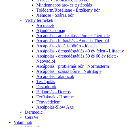
Mindennapos arc- és testápolás
Toléderm/Roséliane - Érzékeny bőr
Xémose - Száraz bőr
Vichy termékek
Arcmaszk
Ajándékcsomag
Arcápolás - arctisztítás - Purete Thermale
Arcápolás - hidratálás - Aqualia Thermál
Arcápolás - ideális bőrért - Idealia
Arcápolás - öregedésgátlás 40 év felett - Liftactiv
Arcápolás - öregedésgátlás 50 és 60 év felett -
Neovadiol
Arcápolás - problémás bőr - Normaderm
Arcápolás - száraz bőrre - Nutrilogie
Arcápolás - alapozók
Testápolás
Dezodorok
Hajápolás - Dercos
Férfiaknak - Homme
Fényvédelem
Arcápolás-Slow Age
Dermedic
CeraVe
Vitaminok