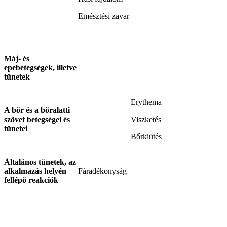
Emésztési zavar
Máj- és
epebetegségek, illetve
tünetek
Erythema
A bőr és a bőralatti
szövet betegségei és
Viszketés
tünetei
Bőrkiütés
Általános tünetek, az
alkalmazás helyén
Fáradékonyság
fellépő reakciók