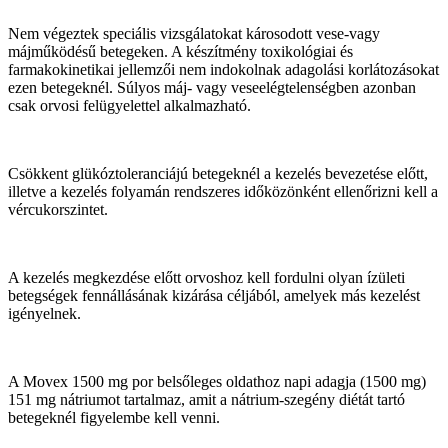
Nem végeztek speciális vizsgálatokat károsodott vese-vagy
májműködésű betegeken. A készítmény toxikológiai és
farmakokinetikai jellemzői nem indokolnak adagolási korlátozásokat
ezen betegeknél. Súlyos máj- vagy veseelégtelenségben azonban
csak orvosi felügyelettel alkalmazható.
Csökkent glükóztoleranciájú betegeknél a kezelés bevezetése előtt,
illetve a kezelés folyamán rendszeres időközönként ellenőrizni kell a
vércukorszintet.
A kezelés megkezdése előtt orvoshoz kell fordulni olyan ízületi
betegségek fennállásának kizárása céljából, amelyek más kezelést
igényelnek.
A Movex 1500 mg por belsőleges oldathoz napi adagja (1500 mg)
151 mg nátriumot tartalmaz, amit a nátrium-szegény diétát tartó
betegeknél figyelembe kell venni.