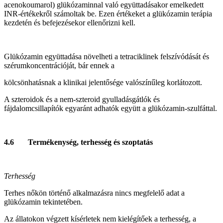
acenokoumarol) glükózaminnal való együttadásakor emelkedett
INR-értékekről számoltak be. Ezen értékeket a glükózamin terápia
kezdetén és befejezésekor ellenőrizni kell.
Glükózamin együttadása növelheti a tetraciklinek felszívódását és
szérumkoncentrációját, bár ennek a
kölcsönhatásnak a klinikai jelentősége valószínűleg korlátozott.
A szteroidok és a nem-szteroid gyulladásgátlók és
fájdalomcsillapítók egyaránt adhatók együtt a glükózamin-szulfáttal.
4.6 Termékenység, terhesség és szoptatás
Terhesség
Terhes nőkön történő alkalmazásra nincs megfelelő adat a
glükózamin tekintetében.
Az állatokon végzett kísérletek nem kielégítőek a terhesség, a