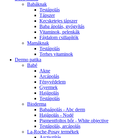
Babáknak
Testápolás
Tápszer
Kecsketejes tápszer
Baba ápolás, gyógyítás
Vitaminok, pelenkák
Fájdalom csillapítók
Mamáknak
Testápolás
Terhes vitaminok
Dermo patika
Babé
Akne
Arcápolás
Fényvédelem
Gyermek
Hajápolás
Testápolás
Bioderma
Babaápolás - Abc derm
Hajápolás - Nodé
Pigmentfoltos bőr - White objective
Testápolás, arcápolás
La-Roche-Posay termékek
Arctisztítás