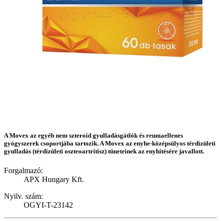
A Movex az egyéb nem szteroid gyulladásgátlók és reumaellenes
gyógyszerek csoportjába tartozik. A Movex az enyhe-középsúlyos térdízületi
gyulladás (térdízületi oszteoartritisz) tüneteinek az enyhítésére javallott.
Forgalmazó:
APX Hungary Kft.
Nyilv. szám:
OGYI-T-23142