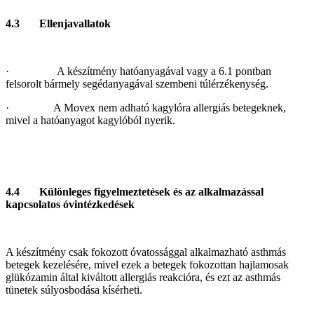
4.3 Ellenjavallatok
· A készítmény hatóanyagával vagy a 6.1 pontban
felsorolt bármely segédanyagával szembeni túlérzékenység.
· A Movex nem adható kagylóra allergiás betegeknek,
mivel a hatóanyagot kagylóból nyerik.
4.4 Különleges figyelmeztetések és az alkalmazással
kapcsolatos óvintézkedések
A készítmény csak fokozott óvatossággal alkalmazható asthmás
betegek kezelésére, mivel ezek a betegek fokozottan hajlamosak
glükózamin által kiváltott allergiás reakcióra, és ezt az asthmás
tünetek súlyosbodása kísérheti.