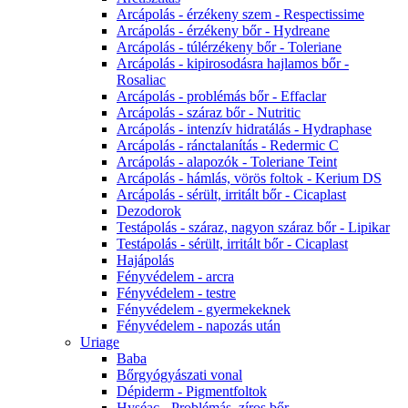
Arcápolás - érzékeny szem - Respectissime
Arcápolás - érzékeny bőr - Hydreane
Arcápolás - túlérzékeny bőr - Toleriane
Arcápolás - kipirosodásra hajlamos bőr -
Rosaliac
Arcápolás - problémás bőr - Effaclar
Arcápolás - száraz bőr - Nutritic
Arcápolás - intenzív hidratálás - Hydraphase
Arcápolás - ránctalanítás - Redermic C
Arcápolás - alapozók - Toleriane Teint
Arcápolás - hámlás, vörös foltok - Kerium DS
Arcápolás - sérült, irritált bőr - Cicaplast
Dezodorok
Testápolás - száraz, nagyon száraz bőr - Lipikar
Testápolás - sérült, irritált bőr - Cicaplast
Hajápolás
Fényvédelem - arcra
Fényvédelem - testre
Fényvédelem - gyermekeknek
Fényvédelem - napozás után
Uriage
Baba
Bőrgyógyászati vonal
Dépiderm - Pigmentfoltok
Hyséac - Problémás, zíros bőr