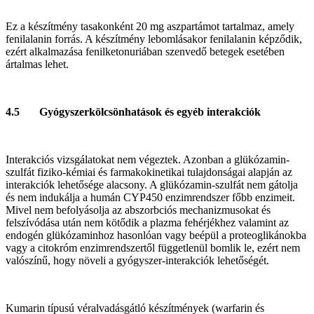
Ez a készítmény tasakonként 20 mg aszpartámot tartalmaz, amely
fenilalanin forrás. A készítmény lebomlásakor fenilalanin képződik,
ezért alkalmazása fenilketonuriában szenvedő betegek esetében
ártalmas lehet.
4.5 Gyógyszerkölcsönhatások és egyéb interakciók
Interakciós vizsgálatokat nem végeztek. Azonban a glükózamin-
szulfát fiziko-kémiai és farmakokinetikai tulajdonságai alapján az
interakciók lehetősége alacsony. A glükózamin-szulfát nem gátolja
és nem indukálja a humán CYP450 enzimrendszer főbb enzimeit.
Mivel nem befolyásolja az abszorbciós mechanizmusokat és
felszívódása után nem kötődik a plazma fehérjékhez valamint az
endogén glükózaminhoz hasonlóan vagy beépül a proteoglikánokba
vagy a citokróm enzimrendszertől függetlenül bomlik le, ezért nem
valószínű, hogy növeli a gyógyszer-interakciók lehetőségét.
Kumarin típusú véralvadásgátló készítmények (warfarin és