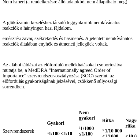
Nem ismert (a rendelkezésre álló adatokból nem állapítható meg)
A glükózamin kezeléshez társuló leggyakoribb nemkívánatos
reakciók a hányinger, hasi fájdalom,
emésztési zavar, székrekedés és hasmenés. A jelentett nemkívánatos
reakciók általában enyhék és átmeneti jellegűek voltak.
Az alábbi táblázat az előforduló mellékhatásokat csoportosítva
mutatja be, a MedDRA “Internationally agreed Order of
Importance” szervrendszer-osztályozása (SOC) szerint, az
előfordulás gyakoriságának jelzésével, csökkenő súlyossági
sorrendben.
Nem
gyakori
Ritka
Nagy
Gyakori
ritka
³
1/1000
³
1/10 000
Szervrendszerek
³
1/100 ≤1/10
≤1/100
≤1/1000
≤10 0