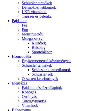
Schüssler termékek
Dermokozmetikumok
LXR vitaminok
Tápszer és pelenka
Fájdalom
Fej
Fog
Menstruációs
Mozgásszervi
Külsőleg
Belsőleg
Sportoláshoz
Homeopátia
Egykomponensű készítmények
Schüssler termékek
Schüssler kozmetikumok
Schüssler sók
Összetett készítmények
Megfázás
Fájdalom és lázcsillapítók
Köhögés
Orrfolyás
Torokgyulladás
Vitaminok
Baba-mama