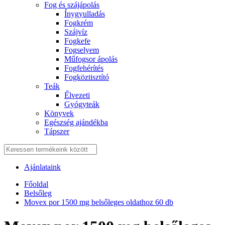
Fog és szájápolás
Í́nygyulladás
Fogkrém
Szájvíz
Fogkefe
Fogselyem
Műfogsor ápolás
Fogfehérítés
Fogköztisztító
Teák
É́lvezeti
Gyógyteák
Könyvek
Egészség ajándékba
Tápszer
Ajánlataink
Főoldal
Belsőleg
Movex por 1500 mg belsőleges oldathoz 60 db