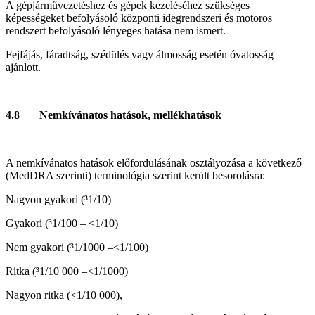
A gépjárművezetéshez és gépek kezeléséhez szükséges
képességeket befolyásoló központi idegrendszeri és motoros
rendszert befolyásoló lényeges hatása nem ismert.
Fejfájás, fáradtság, szédülés vagy álmosság esetén óvatosság
ajánlott.
4.8 Nemkívánatos hatások, mellékhatások
A nemkívánatos hatások előfordulásának osztályozása a következő
(MedDRA szerinti) terminológia szerint került besorolásra:
Nagyon gyakori (³1/10)
Gyakori (³1/100 – <1/10)
Nem gyakori (³1/1000 –<1/100)
Ritka (³1/10 000 –<1/1000)
Nagyon ritka (<1/10 000),