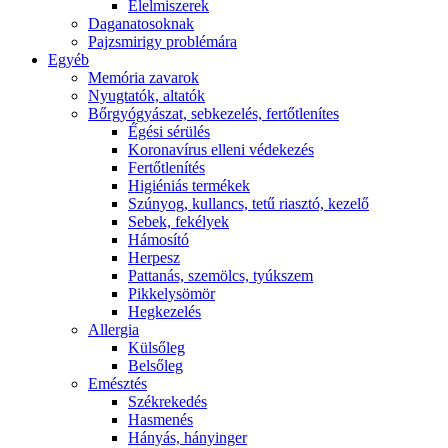
É́lelmiszerek
Daganatosoknak
Pajzsmirigy problémára
Egyéb
Memória zavarok
Nyugtatók, altatók
Bőrgyógyászat, sebkezelés, fertőtlenítes
É́gési sérülés
Koronavírus elleni védekezés
Fertőtlenítés
Higiéniás termékek
Szúnyog, kullancs, tetű riasztó, kezelő
Sebek, fekélyek
Hámosító
Herpesz
Pattanás, szemölcs, tyúkszem
Pikkelysömör
Hegkezelés
Allergia
Külsőleg
Belsőleg
Emésztés
Székrekedés
Hasmenés
Hányás, hányinger