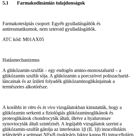
5.1 Farmakodinámiás tulajdonságok
Farmakoterápiás csoport: Egyéb gyulladásgátlók és
antireumatikumok, nem szteroid gyulladásgátlók.
ATC kód: M01AX05
Hatásmechanizmus
A glükózamin-szulfát – egy endogén amino-monoszaharid – a
glükózamin szulfát sója. A glükózamin a porcszövet poliszacharid-
láncainak és az ízületi folyadék glükózaminoglikánjainak a
természetes alkotórésze.
A korábbi
in vitro
és
in vivo
vizsgálatokban kimutatták, hogy a
glükózamin serkenti a fiziológiás glükózaminoglikánok és
proteoglikánok chondrocyták általi, illetve a hyaluronsav
synoviocyták általi szintézisét. A legújabb vizsgálatok szerint a
glükózamin-szulfát gátolja az interleukin 1β (IL 1β) inracelluláris
jelátvitelét a sejtmagi NFκB (nukleáris faktor kappa B) intracelluláris