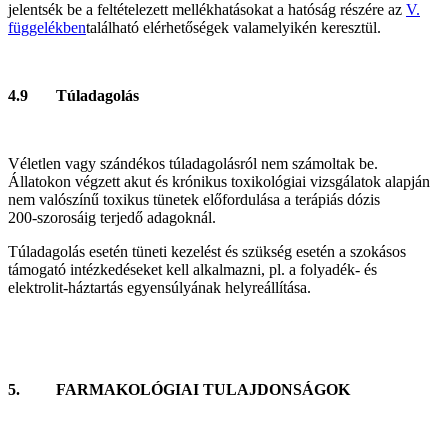
jelentsék be a feltételezett mellékhatásokat a hatóság részére az
V.
függelékben
található elérhetőségek valamelyikén keresztül.
4.9 Túladagolás
Véletlen vagy szándékos túladagolásról nem számoltak be.
Állatokon végzett akut és krónikus toxikológiai vizsgálatok alapján
nem valószínű toxikus tünetek előfordulása a terápiás dózis
200‑szorosáig terjedő adagoknál.
Túladagolás esetén tüneti kezelést és szükség esetén a szokásos
támogató intézkedéseket kell alkalmazni, pl. a folyadék- és
elektrolit-háztartás egyensúlyának helyreállítása.
5. FARMAKOLÓGIAI TULAJDONSÁGOK