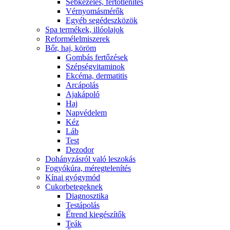
Sebkezelés, fertőtlenítés
Vérnyomásmérők
Egyéb segédeszközök
Spa termékek, illóolajok
Reformélelmiszerek
Bőr, haj, köröm
Gombás fertőzések
Szépségvitaminok
Ekcéma, dermatitis
Arcápolás
Ajakápoló
Haj
Napvédelem
Kéz
Láb
Test
Dezodor
Dohányzásról való leszokás
Fogyókúra, méregtelenítés
Kínai gyógymód
Cukorbetegeknek
Diagnosztika
Testápolás
É́trend kiegészítők
Teák