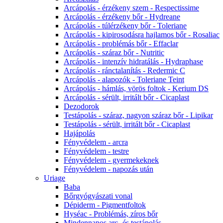
Arcápolás - érzékeny szem - Respectissime
Arcápolás - érzékeny bőr - Hydreane
Arcápolás - túlérzékeny bőr - Toleriane
Arcápolás - kipirosodásra hajlamos bőr - Rosaliac
Arcápolás - problémás bőr - Effaclar
Arcápolás - száraz bőr - Nutritic
Arcápolás - intenzív hidratálás - Hydraphase
Arcápolás - ránctalanítás - Redermic C
Arcápolás - alapozók - Toleriane Teint
Arcápolás - hámlás, vörös foltok - Kerium DS
Arcápolás - sérült, irritált bőr - Cicaplast
Dezodorok
Testápolás - száraz, nagyon száraz bőr - Lipikar
Testápolás - sérült, irritált bőr - Cicaplast
Hajápolás
Fényvédelem - arcra
Fényvédelem - testre
Fényvédelem - gyermekeknek
Fényvédelem - napozás után
Uriage
Baba
Bőrgyógyászati vonal
Dépiderm - Pigmentfoltok
Hyséac - Problémás, zíros bőr
Mindennapos arc- és testápolás