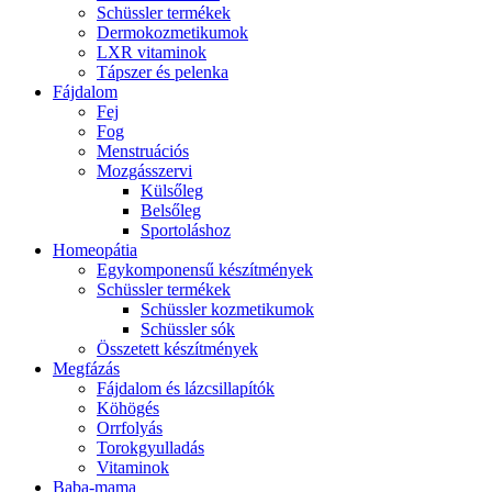
Schüssler termékek
Dermokozmetikumok
LXR vitaminok
Tápszer és pelenka
Fájdalom
Fej
Fog
Menstruációs
Mozgásszervi
Külsőleg
Belsőleg
Sportoláshoz
Homeopátia
Egykomponensű készítmények
Schüssler termékek
Schüssler kozmetikumok
Schüssler sók
Összetett készítmények
Megfázás
Fájdalom és lázcsillapítók
Köhögés
Orrfolyás
Torokgyulladás
Vitaminok
Baba-mama