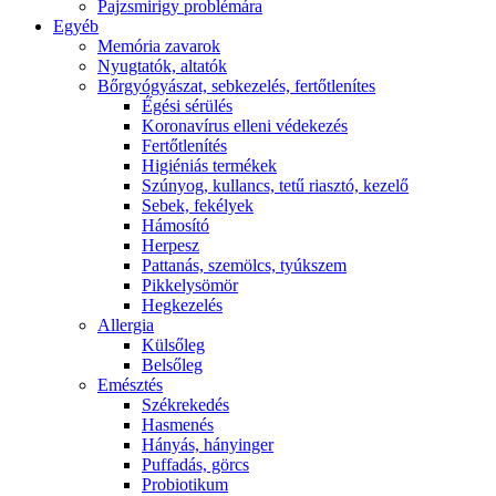
Pajzsmirigy problémára
Egyéb
Memória zavarok
Nyugtatók, altatók
Bőrgyógyászat, sebkezelés, fertőtlenítes
É́gési sérülés
Koronavírus elleni védekezés
Fertőtlenítés
Higiéniás termékek
Szúnyog, kullancs, tetű riasztó, kezelő
Sebek, fekélyek
Hámosító
Herpesz
Pattanás, szemölcs, tyúkszem
Pikkelysömör
Hegkezelés
Allergia
Külsőleg
Belsőleg
Emésztés
Székrekedés
Hasmenés
Hányás, hányinger
Puffadás, görcs
Probiotikum