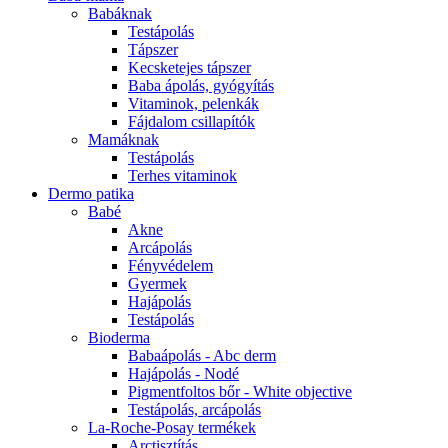
Babáknak
Testápolás
Tápszer
Kecsketejes tápszer
Baba ápolás, gyógyítás
Vitaminok, pelenkák
Fájdalom csillapítók
Mamáknak
Testápolás
Terhes vitaminok
Dermo patika
Babé
Akne
Arcápolás
Fényvédelem
Gyermek
Hajápolás
Testápolás
Bioderma
Babaápolás - Abc derm
Hajápolás - Nodé
Pigmentfoltos bőr - White objective
Testápolás, arcápolás
La-Roche-Posay termékek
Arctisztítás