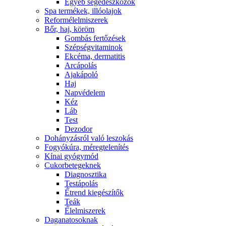
Egyéb segédeszközök
Spa termékek, illóolajok
Reformélelmiszerek
Bőr, haj, köröm
Gombás fertőzések
Szépségvitaminok
Ekcéma, dermatitis
Arcápolás
Ajakápoló
Haj
Napvédelem
Kéz
Láb
Test
Dezodor
Dohányzásról való leszokás
Fogyókúra, méregtelenítés
Kínai gyógymód
Cukorbetegeknek
Diagnosztika
Testápolás
É́trend kiegészítők
Teák
É́lelmiszerek
Daganatosoknak