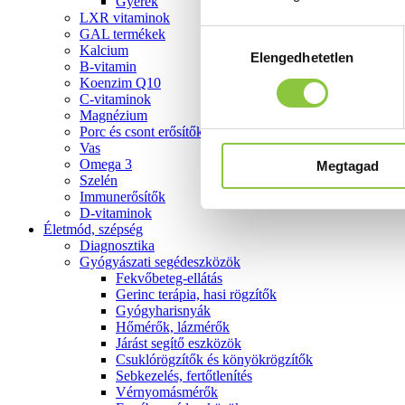
Gyerek
LXR vitaminok
GAL termékek
Hozzájárulás
Kalcium
Elengedhetetlen
kiválasztása
B-vitamin
Koenzim Q10
C-vitaminok
Magnézium
Porc és csont erősítők
Vas
Omega 3
Megtagad
Szelén
Immunerősítők
D-vitaminok
Életmód, szépség
Diagnosztika
Gyógyászati segédeszközök
Fekvőbeteg-ellátás
Gerinc terápia, hasi rögzítők
Gyógyharisnyák
Hőmérők, lázmérők
Járást segítő eszközök
Csuklórögzítők és könyökrögzítők
Sebkezelés, fertőtlenítés
Vérnyomásmérők