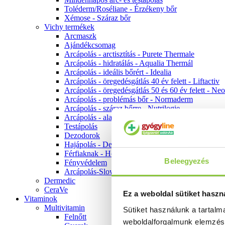
Toléderm/Roséliane - Érzékeny bőr
Xémose - Száraz bőr
Vichy termékek
Arcmaszk
Ajándékcsomag
Arcápolás - arctisztítás - Purete Thermale
Arcápolás - hidratálás - Aqualia Thermál
Arcápolás - ideális bőrért - Idealia
Arcápolás - öregedésgátlás 40 év felett - Liftactiv
Arcápolás - öregedésgátlás 50 és 60 év felett - Ne
Arcápolás - problémás bőr - Normaderm
Arcápolás - száraz bőrre - Nutrilogie
Arcápolás - alapozók
Testápolás
Dezodorok
Hajápolás - Dercos
Férfiaknak - Homme
Beleegyezés
Fényvédelem
Arcápolás-Slow Age
Dermedic
CeraVe
Ez a weboldal sütiket haszn
Vitaminok
Multivitamin
Sütiket használunk a tartal
Felnőtt
weboldalforgalmunk elemzé