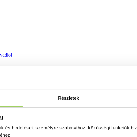
ovadiol
Részletek
ál
mak és hirdetések személyre szabásához, közösségi funkciók biz
séhez.