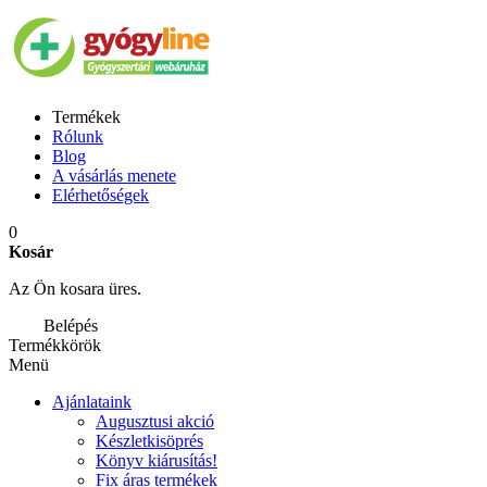
Termékek
Rólunk
Blog
A vásárlás menete
Elérhetőségek
0
Kosár
Az Ön kosara üres.
Belépés
Termékkörök
Menü
Ajánlataink
Augusztusi akció
Készletkisöprés
Könyv kiárusítás!
Fix áras termékek