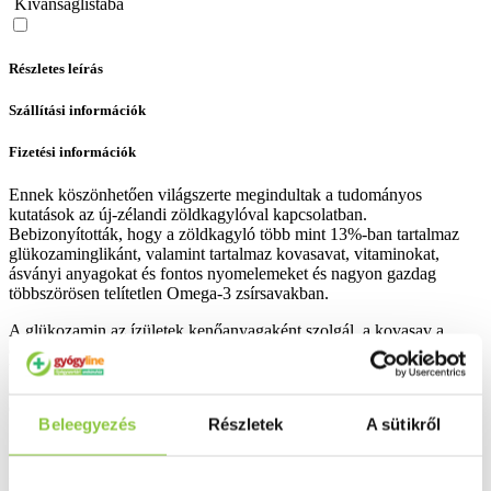
Kívánságlistába
Részletes leírás
Szállítási információk
Fizetési információk
Ennek köszönhetően világszerte megindultak a tudományos
kutatások az új-zélandi zöldkagylóval kapcsolatban.
Bebizonyították, hogy a zöldkagyló több mint 13%-ban tartalmaz
glükozaminglikánt, valamint tartalmaz kovasavat, vitaminokat,
ásványi anyagokat és fontos nyomelemeket és nagyon gazdag
többszörösen telítetlen Omega-3 zsírsavakban.
A glükozamin az ízületek kenőanyagaként szolgál, a kovasav a
csontokat és a kötőszöveteket erősíti.
Vitaminok közül C-, E-, B6-, B12- vitamint és folsavat tartalmaz,
ásványi anyagok közül kalciumot, káliumot és magnéziumot. Az
Omega-3 zsírsav gyulladáscsökkentő hatással bír.
Beleegyezés
Részletek
A sütikről
Bővebben ...
Ingyenes szállítás 18 000 Ft felett