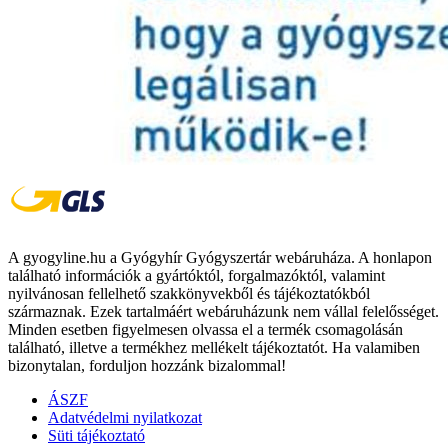
A gyogyline.hu a Gyógyhír Gyógyszertár webáruháza. A honlapon
található információk a gyártóktól, forgalmazóktól, valamint
nyilvánosan fellelhető szakkönyvekből és tájékoztatókból
származnak. Ezek tartalmáért webáruházunk nem vállal felelősséget.
Minden esetben figyelmesen olvassa el a termék csomagolásán
található, illetve a termékhez mellékelt tájékoztatót. Ha valamiben
bizonytalan, forduljon hozzánk bizalommal!
ÁSZF
Adatvédelmi nyilatkozat
Süti tájékoztató