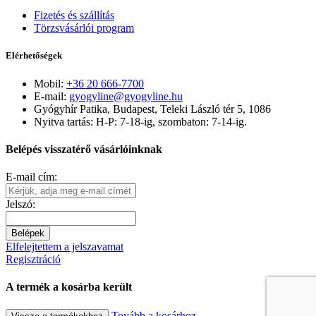
Fizetés és szállítás
Törzsvásárlói program
Elérhetőségek
Mobil:
+36 20 666-7700
E-mail:
gyogyline@gyogyline.hu
Gyógyhír Patika, Budapest, Teleki László tér 5, 1086
Nyitva tartás: H-P: 7-18-ig, szombaton: 7-14-ig.
Belépés visszatérő vásárlóinknak
E-mail cím:
Jelszó:
Belépek
Elfelejtettem a jelszavamat
Regisztráció
A termék a kosárba került
Tovább a kosárhoz