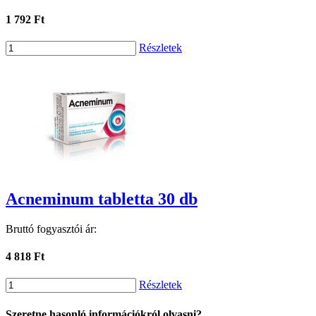
1 792 Ft
Részletek
Acneminum tabletta 30 db
Bruttó fogyasztói ár:
4 818 Ft
Részletek
Szeretne hasonló információkról olvasni?