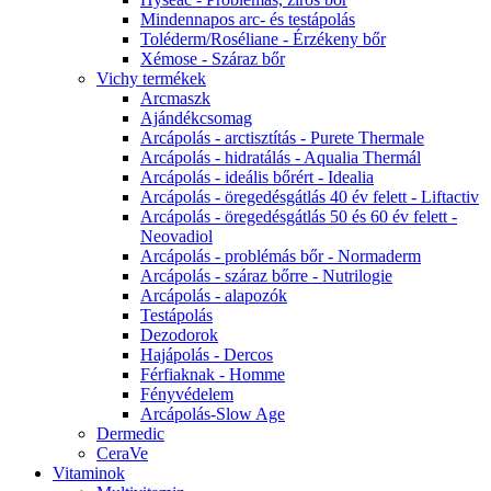
Mindennapos arc- és testápolás
Toléderm/Roséliane - Érzékeny bőr
Xémose - Száraz bőr
Vichy termékek
Arcmaszk
Ajándékcsomag
Arcápolás - arctisztítás - Purete Thermale
Arcápolás - hidratálás - Aqualia Thermál
Arcápolás - ideális bőrért - Idealia
Arcápolás - öregedésgátlás 40 év felett - Liftactiv
Arcápolás - öregedésgátlás 50 és 60 év felett -
Neovadiol
Arcápolás - problémás bőr - Normaderm
Arcápolás - száraz bőrre - Nutrilogie
Arcápolás - alapozók
Testápolás
Dezodorok
Hajápolás - Dercos
Férfiaknak - Homme
Fényvédelem
Arcápolás-Slow Age
Dermedic
CeraVe
Vitaminok