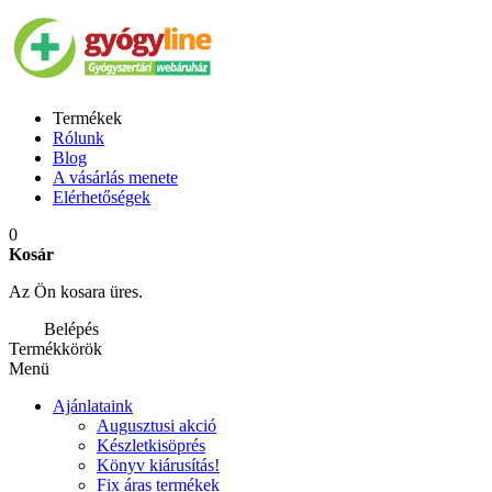
Termékek
Rólunk
Blog
A vásárlás menete
Elérhetőségek
0
Kosár
Az Ön kosara üres.
Belépés
Termékkörök
Menü
Ajánlataink
Augusztusi akció
Készletkisöprés
Könyv kiárusítás!
Fix áras termékek