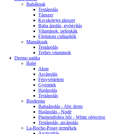
Babáknak
Testápolás
Tápszer
Kecsketejes tápszer
Baba ápolás, gyógyítás
Vitaminok, pelenkák
Fájdalom csillapítók
Mamáknak
Testápolás
Terhes vitaminok
Dermo patika
Babé
Akne
Arcápolás
Fényvédelem
Gyermek
Hajápolás
Testápolás
Bioderma
Babaápolás - Abc derm
Hajápolás - Nodé
Pigmentfoltos bőr - White objective
Testápolás, arcápolás
La-Roche-Posay termékek
Arctisztítás