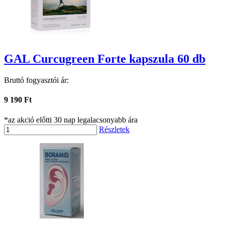
GAL Curcugreen Forte kapszula 60 db
Bruttó fogyasztói ár:
9 190 Ft
*az akció előtti 30 nap legalacsonyabb ára
Részletek