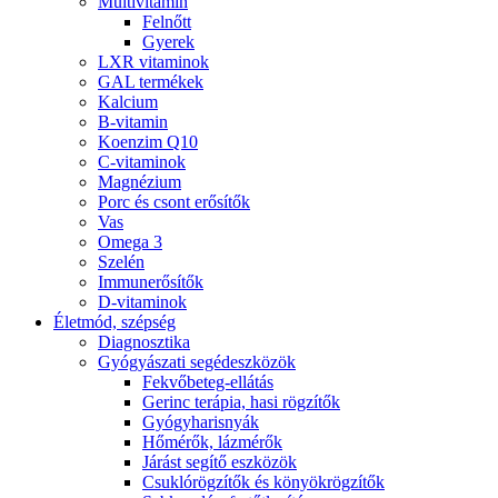
Multivitamin
Felnőtt
Gyerek
LXR vitaminok
GAL termékek
Kalcium
B-vitamin
Koenzim Q10
C-vitaminok
Magnézium
Porc és csont erősítők
Vas
Omega 3
Szelén
Immunerősítők
D-vitaminok
Életmód, szépség
Diagnosztika
Gyógyászati segédeszközök
Fekvőbeteg-ellátás
Gerinc terápia, hasi rögzítők
Gyógyharisnyák
Hőmérők, lázmérők
Járást segítő eszközök
Csuklórögzítők és könyökrögzítők