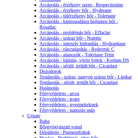
Arcápolás - érzékeny szem - Respectissime
Arcápolás - érzékeny bőr - Hydreane
Arcápolás - túlérzékeny bőr - Toleriane
Arcápolás - kipirosodásra hajlamos bőr -
Rosaliac
Arcápolás - problémás bőr - Effaclar
Arcápolás - száraz bőr - Nutritic
Arcápolás - intenzív hidratálás - Hydraphase
Arcápolás - ránctalanítás - Redermic C
Arcápolás - alapozók - Toleriane Teint
Arcápolás - hámlás, vörös foltok - Kerium DS
Arcápolás - sérült, irritált bőr - Cicaplast
Dezodorok
Testápolás - száraz, nagyon száraz bőr - Lipikar
Testápolás - sérült, irritált bőr - Cicaplast
Hajápolás
Fényvédelem - arcra
Fényvédelem - testre
Fényvédelem - gyermekeknek
Fényvédelem - napozás után
Uriage
Baba
Bőrgyógyászati vonal
Dépiderm - Pigmentfoltok
Hyséac - Problémás, zíros bőr