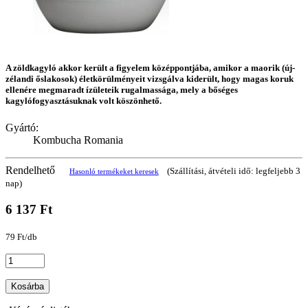
A zöldkagyló akkor került a figyelem középpontjába, amikor a maorik (új-
zélandi őslakosok) életkörülményeit vizsgálva kiderült, hogy magas koruk
ellenére megmaradt ízületeik rugalmassága, mely a bőséges
kagylófogyasztásuknak volt köszönhető.
Gyártó:
Kombucha Romania
Rendelhető
(Szállítási, átvételi idő: legfeljebb 3
Hasonló termékeket keresek
nap)
6 137 Ft
79 Ft/db
Kosárba