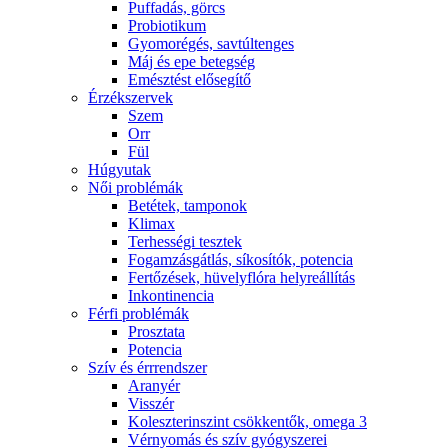
Puffadás, görcs
Probiotikum
Gyomorégés, savtúltenges
Máj és epe betegség
Emésztést elősegítő
Érzékszervek
Szem
Orr
Fül
Húgyutak
Női problémák
Betétek, tamponok
Klimax
Terhességi tesztek
Fogamzásgátlás, síkosítók, potencia
Fertőzések, hüvelyflóra helyreállítás
Inkontinencia
Férfi problémák
Prosztata
Potencia
Szív és érrrendszer
Aranyér
Visszér
Koleszterinszint csökkentők, omega 3
Vérnyomás és szív gyógyszerei