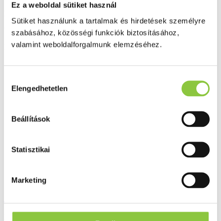
Ez a weboldal sütiket használ
Minőségellenőrzött termékek
Sütiket használunk a tartalmak és hirdetések személyre
Valós gyógyszertári háttér
szabásához, közösségi funkciók biztosításához,
valamint weboldalforgalmunk elemzéséhez.
Folyamatos akciók
Ezek is érdekelhetik Önt
Hozzájárulás
Elengedhetetlen
kiválasztása
Beállítások
Statisztikai
Marketing
Saballo Complex lágy kapszula 60 db
Bruttó fogyasztói ár: