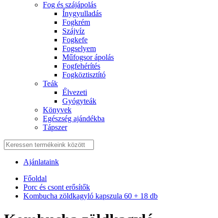
Fog és szájápolás
Í́nygyulladás
Fogkrém
Szájvíz
Fogkefe
Fogselyem
Műfogsor ápolás
Fogfehérítés
Fogköztisztító
Teák
É́lvezeti
Gyógyteák
Könyvek
Egészség ajándékba
Tápszer
Ajánlataink
Főoldal
Porc és csont erősítők
Kombucha zöldkagyló kapszula 60 + 18 db