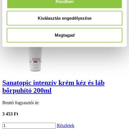
Rendben
7 891 Ft
Kiválasztás engedélyezése
Részletek
Megtagad
Sanatopic intenzív krém kéz és láb
bőrpuhító 200ml
Bruttó fogyasztói ár:
3 453 Ft
Részletek