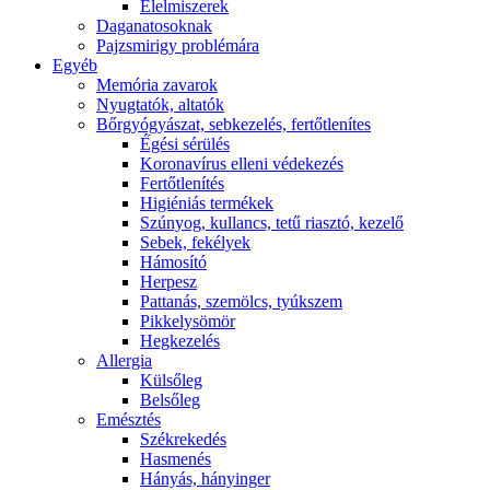
É́lelmiszerek
Daganatosoknak
Pajzsmirigy problémára
Egyéb
Memória zavarok
Nyugtatók, altatók
Bőrgyógyászat, sebkezelés, fertőtlenítes
É́gési sérülés
Koronavírus elleni védekezés
Fertőtlenítés
Higiéniás termékek
Szúnyog, kullancs, tetű riasztó, kezelő
Sebek, fekélyek
Hámosító
Herpesz
Pattanás, szemölcs, tyúkszem
Pikkelysömör
Hegkezelés
Allergia
Külsőleg
Belsőleg
Emésztés
Székrekedés
Hasmenés
Hányás, hányinger