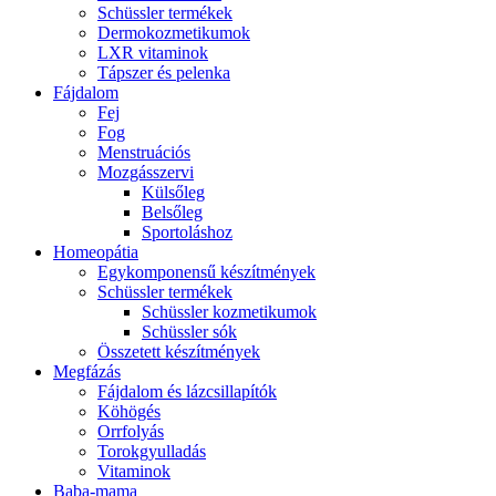
Schüssler termékek
Dermokozmetikumok
LXR vitaminok
Tápszer és pelenka
Fájdalom
Fej
Fog
Menstruációs
Mozgásszervi
Külsőleg
Belsőleg
Sportoláshoz
Homeopátia
Egykomponensű készítmények
Schüssler termékek
Schüssler kozmetikumok
Schüssler sók
Összetett készítmények
Megfázás
Fájdalom és lázcsillapítók
Köhögés
Orrfolyás
Torokgyulladás
Vitaminok
Baba-mama