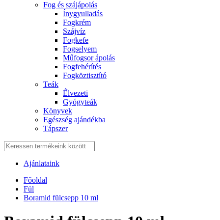
Fog és szájápolás
Í́nygyulladás
Fogkrém
Szájvíz
Fogkefe
Fogselyem
Műfogsor ápolás
Fogfehérítés
Fogköztisztító
Teák
É́lvezeti
Gyógyteák
Könyvek
Egészség ajándékba
Tápszer
Ajánlataink
Főoldal
Fül
Boramid fülcsepp 10 ml