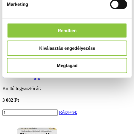
Ezek is érdekelhetik Önt
Marketing
Rendben
Kiválasztás engedélyezése
Megtagad
Cue fülcsepp 15 ml
Bruttó fogyasztói ár:
3 082 Ft
Részletek