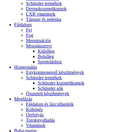
Schüssler termékek
Dermokozmetikumok
LXR vitaminok
Tápszer és pelenka
Fájdalom
Fej
Fog
Menstruációs
Mozgásszervi
Külsőleg
Belsőleg
Sportoláshoz
Homeopátia
Egykomponensű készítmények
Schüssler termékek
Schüssler kozmetikumok
Schüssler sók
Összetett készítmények
Megfázás
Fájdalom és lázcsillapítók
Köhögés
Orrfolyás
Torokgyulladás
Vitaminok
Baba-mama