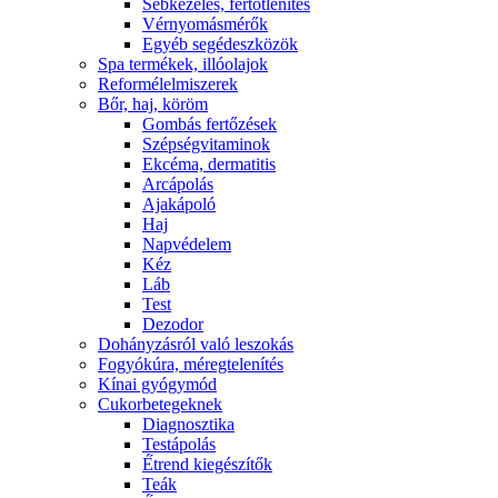
Sebkezelés, fertőtlenítés
Vérnyomásmérők
Egyéb segédeszközök
Spa termékek, illóolajok
Reformélelmiszerek
Bőr, haj, köröm
Gombás fertőzések
Szépségvitaminok
Ekcéma, dermatitis
Arcápolás
Ajakápoló
Haj
Napvédelem
Kéz
Láb
Test
Dezodor
Dohányzásról való leszokás
Fogyókúra, méregtelenítés
Kínai gyógymód
Cukorbetegeknek
Diagnosztika
Testápolás
É́trend kiegészítők
Teák