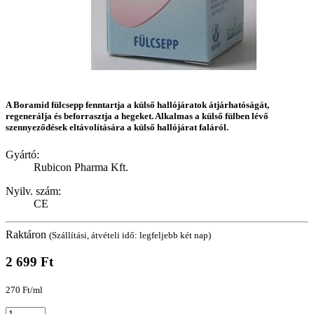
A Boramid fülcsepp fenntartja a külső hallójáratok átjárhatóságát,
regenerálja és beforrasztja a hegeket. Alkalmas a külső fülben lévő
szennyeződések eltávolítására a külső hallójárat faláról.
Gyártó:
Rubicon Pharma Kft.
Nyilv. szám:
CE
Raktáron
(Szállítási, átvételi idő: legfeljebb két nap)
2 699 Ft
270 Ft/ml