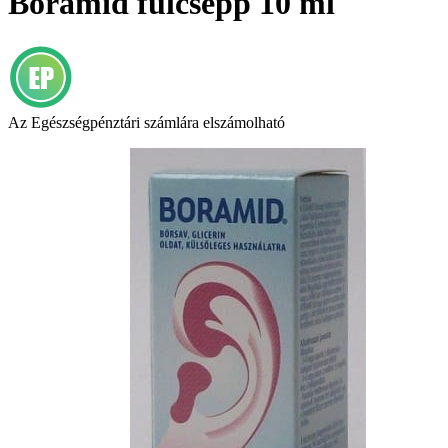
Boramid fülcsepp 10 ml
Az Egészségpénztári számlára elszámolható