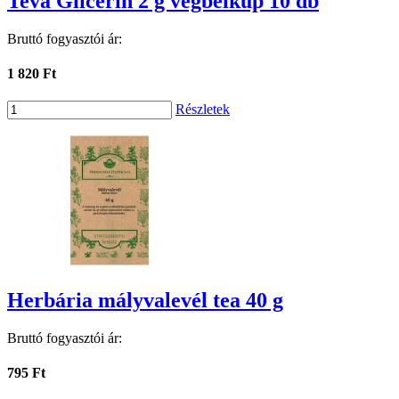
Teva Glicerin 2 g végbélkúp 10 db
Bruttó fogyasztói ár:
1 820 Ft
Részletek
Herbária mályvalevél tea 40 g
Bruttó fogyasztói ár:
795 Ft