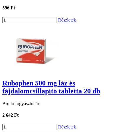
596 Ft
Részletek
Rubophen 500 mg láz és
fájdalomcsillapító tabletta 20 db
Bruttó fogyasztói ár:
2 642 Ft
Részletek