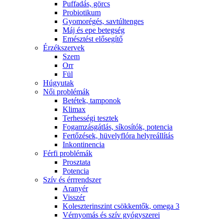
Puffadás, görcs
Probiotikum
Gyomorégés, savtúltenges
Máj és epe betegség
Emésztést elősegítő
Érzékszervek
Szem
Orr
Fül
Húgyutak
Női problémák
Betétek, tamponok
Klimax
Terhességi tesztek
Fogamzásgátlás, síkosítók, potencia
Fertőzések, hüvelyflóra helyreállítás
Inkontinencia
Férfi problémák
Prosztata
Potencia
Szív és érrrendszer
Aranyér
Visszér
Koleszterinszint csökkentők, omega 3
Vérnyomás és szív gyógyszerei