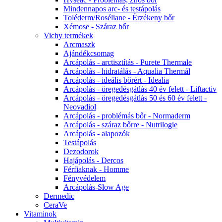
Mindennapos arc- és testápolás
Toléderm/Roséliane - Érzékeny bőr
Xémose - Száraz bőr
Vichy termékek
Arcmaszk
Ajándékcsomag
Arcápolás - arctisztítás - Purete Thermale
Arcápolás - hidratálás - Aqualia Thermál
Arcápolás - ideális bőrért - Idealia
Arcápolás - öregedésgátlás 40 év felett - Liftactiv
Arcápolás - öregedésgátlás 50 és 60 év felett -
Neovadiol
Arcápolás - problémás bőr - Normaderm
Arcápolás - száraz bőrre - Nutrilogie
Arcápolás - alapozók
Testápolás
Dezodorok
Hajápolás - Dercos
Férfiaknak - Homme
Fényvédelem
Arcápolás-Slow Age
Dermedic
CeraVe
Vitaminok