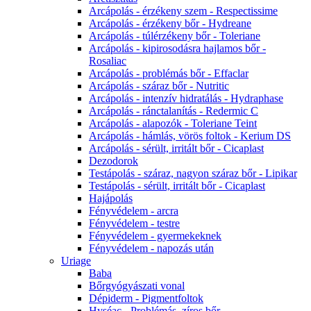
Arcápolás - érzékeny szem - Respectissime
Arcápolás - érzékeny bőr - Hydreane
Arcápolás - túlérzékeny bőr - Toleriane
Arcápolás - kipirosodásra hajlamos bőr -
Rosaliac
Arcápolás - problémás bőr - Effaclar
Arcápolás - száraz bőr - Nutritic
Arcápolás - intenzív hidratálás - Hydraphase
Arcápolás - ránctalanítás - Redermic C
Arcápolás - alapozók - Toleriane Teint
Arcápolás - hámlás, vörös foltok - Kerium DS
Arcápolás - sérült, irritált bőr - Cicaplast
Dezodorok
Testápolás - száraz, nagyon száraz bőr - Lipikar
Testápolás - sérült, irritált bőr - Cicaplast
Hajápolás
Fényvédelem - arcra
Fényvédelem - testre
Fényvédelem - gyermekeknek
Fényvédelem - napozás után
Uriage
Baba
Bőrgyógyászati vonal
Dépiderm - Pigmentfoltok
Hyséac - Problémás, zíros bőr