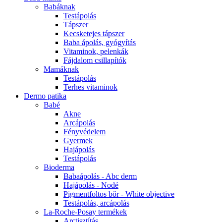
Babáknak
Testápolás
Tápszer
Kecsketejes tápszer
Baba ápolás, gyógyítás
Vitaminok, pelenkák
Fájdalom csillapítók
Mamáknak
Testápolás
Terhes vitaminok
Dermo patika
Babé
Akne
Arcápolás
Fényvédelem
Gyermek
Hajápolás
Testápolás
Bioderma
Babaápolás - Abc derm
Hajápolás - Nodé
Pigmentfoltos bőr - White objective
Testápolás, arcápolás
La-Roche-Posay termékek
Arctisztítás