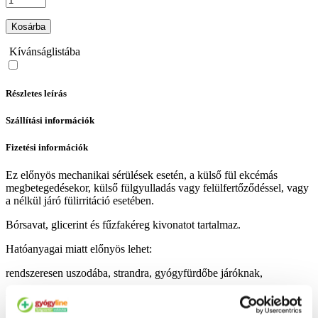
Kosárba
Kívánságlistába
Részletes leírás
Szállítási információk
Fizetési információk
Ez előnyös mechanikai sérülések esetén, a külső fül ekcémás
megbetegedésekor, külső fülgyulladás vagy felülfertőződéssel, vagy
a nélkül járó fülirritáció esetében.
Bórsavat, glicerint és fűzfakéreg kivonatot tartalmaz.
Hatóanyagai miatt előnyös lehet:
rendszeresen uszodába, strandra, gyógyfürdőbe járóknak,
váladékozó hallójárat esetében,