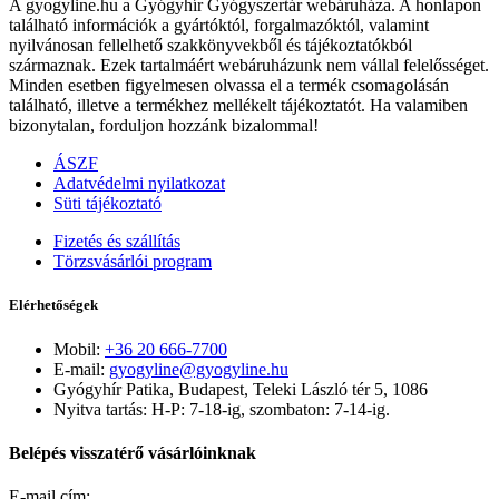
A gyogyline.hu a Gyógyhír Gyógyszertár webáruháza. A honlapon
található információk a gyártóktól, forgalmazóktól, valamint
nyilvánosan fellelhető szakkönyvekből és tájékoztatókból
származnak. Ezek tartalmáért webáruházunk nem vállal felelősséget.
Minden esetben figyelmesen olvassa el a termék csomagolásán
található, illetve a termékhez mellékelt tájékoztatót. Ha valamiben
bizonytalan, forduljon hozzánk bizalommal!
ÁSZF
Adatvédelmi nyilatkozat
Süti tájékoztató
Fizetés és szállítás
Törzsvásárlói program
Elérhetőségek
Mobil:
+36 20 666-7700
E-mail:
gyogyline@gyogyline.hu
Gyógyhír Patika, Budapest, Teleki László tér 5, 1086
Nyitva tartás: H-P: 7-18-ig, szombaton: 7-14-ig.
Belépés visszatérő vásárlóinknak
E-mail cím: