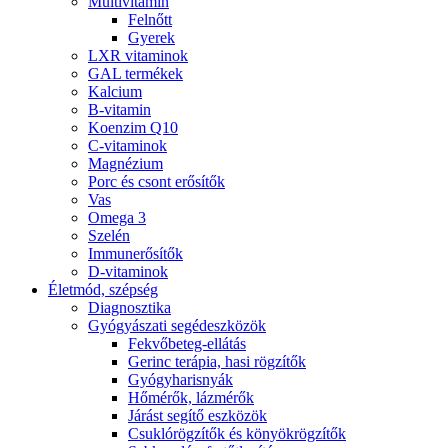
Multivitamin
Felnőtt
Gyerek
LXR vitaminok
GAL termékek
Kalcium
B-vitamin
Koenzim Q10
C-vitaminok
Magnézium
Porc és csont erősítők
Vas
Omega 3
Szelén
Immunerősítők
D-vitaminok
Életmód, szépség
Diagnosztika
Gyógyászati segédeszközök
Fekvőbeteg-ellátás
Gerinc terápia, hasi rögzítők
Gyógyharisnyák
Hőmérők, lázmérők
Járást segítő eszközök
Csuklórögzítők és könyökrögzítők