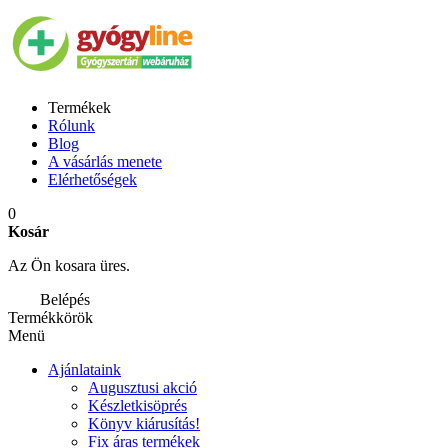
Termékek
Rólunk
Blog
A vásárlás menete
Elérhetőségek
0
Kosár
Az Ön kosara üres.
Belépés
Termékkörök
Menü
Ajánlataink
Augusztusi akció
Készletkisöprés
Könyv kiárusítás!
Fix áras termékek