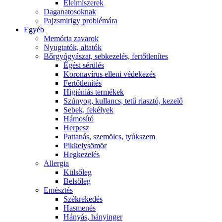
É́lelmiszerek
Daganatosoknak
Pajzsmirigy problémára
Egyéb
Memória zavarok
Nyugtatók, altatók
Bőrgyógyászat, sebkezelés, fertőtlenítes
É́gési sérülés
Koronavírus elleni védekezés
Fertőtlenítés
Higiéniás termékek
Szúnyog, kullancs, tetű riasztó, kezelő
Sebek, fekélyek
Hámosító
Herpesz
Pattanás, szemölcs, tyúkszem
Pikkelysömör
Hegkezelés
Allergia
Külsőleg
Belsőleg
Emésztés
Székrekedés
Hasmenés
Hányás, hányinger