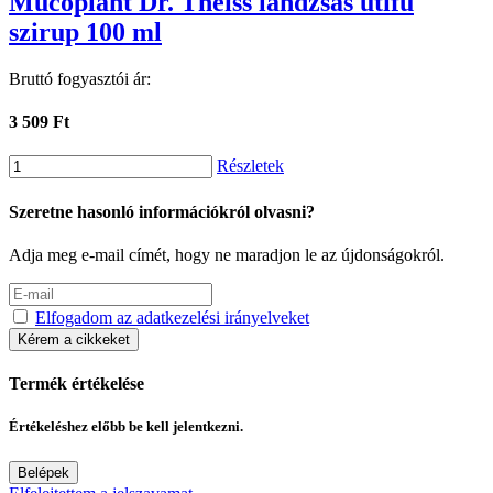
Mucoplant Dr. Theiss lándzsás útifű
szirup 100 ml
Bruttó fogyasztói ár:
3 509 Ft
Részletek
Szeretne hasonló információkról olvasni?
Adja meg e-mail címét, hogy ne maradjon le az újdonságokról.
Elfogadom az adatkezelési irányelveket
Kérem a cikkeket
Termék értékelése
Értékeléshez előbb be kell jelentkezni.
Belépek