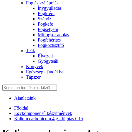
Fog és szájápolás
Í́nygyulladás
Fogkrém
Szájvíz
Fogkefe
Fogselyem
Műfogsor ápolás
Fogfehérítés
Fogköztisztító
Teák
É́lvezeti
Gyógyteák
Könyvek
Egészség ajándékba
Tápszer
Ajánlataink
Főoldal
Egykomponensű készítmények
Kalium carbonicum 4 g - hígítás C15