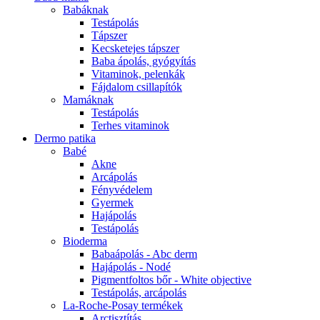
Babáknak
Testápolás
Tápszer
Kecsketejes tápszer
Baba ápolás, gyógyítás
Vitaminok, pelenkák
Fájdalom csillapítók
Mamáknak
Testápolás
Terhes vitaminok
Dermo patika
Babé
Akne
Arcápolás
Fényvédelem
Gyermek
Hajápolás
Testápolás
Bioderma
Babaápolás - Abc derm
Hajápolás - Nodé
Pigmentfoltos bőr - White objective
Testápolás, arcápolás
La-Roche-Posay termékek
Arctisztítás