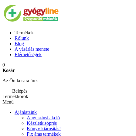
Termékek
Rólunk
Blog
A vásárlás menete
Elérhetőségek
0
Kosár
Az Ön kosara üres.
Belépés
Termékkörök
Menü
Ajánlataink
Augusztusi akció
Készletkisöprés
Könyv kiárusítás!
Fix áras termékek