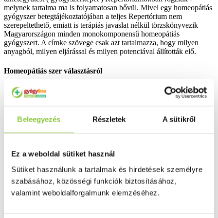
melynek tartalma ma is folyamatosan bővül. Mivel egy homeopátiás
gyógyszer betegtájékoztatójában a teljes Repertórium nem
szerepeltethető, emiatt is terápiás javaslat nélkül törzskönyvezik
Magyarországon minden monokomponensű homeopátiás
gyógyszert. A címke szövege csak azt tartalmazza, hogy milyen
anyagból, milyen eljárással és milyen potenciával állították elő.
Homeopátiás szer választásról
A homeopátia „hasonlót a hasonlóval" elméletéből fakadóan egy
homeopátiás szer nem egy tünetet gyógyít, hanem a diagnózis
felállításával a teljes beteget nézi annak minden fizikai és
funkcionális tüneteivel, valamint magatartásbeli zavaraival. A
Beleegyezés
Részletek
A sütikről
megfelelő homeopátiás szer kiválasztásakor a beteg által
megismert tünetegyüttest kell összevetni a homeopátiás
gyógyszerek gyógyszerképével és azt kell választani
amelyik legjobban megegyezik.
Ez a weboldal sütiket használ
Sütiket használunk a tartalmak és hirdetések személyre
Általános leírás
szabásához, közösségi funkciók biztosításához,
A homeopátiás monokomponensű gyógyszerek egy összetevőt
valamint weboldalforgalmunk elemzéséhez.
tartalmaznak. A felhasznált alapanyag különféle eredetű lehet:
növényi, ásványi és állati eredetű.