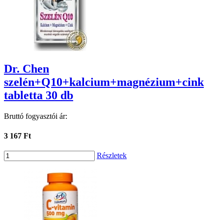
Dr. Chen
szelén+Q10+kalcium+magnézium+cink
tabletta 30 db
Bruttó fogyasztói ár:
3 167 Ft
Részletek