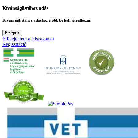
Kívánságlistához adás
Kívánságlistához adáshoz előbb be kell jelentkezni.
Belépek
Elfelejtettem a jelszavamat
Regisztráció