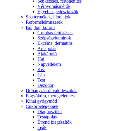
Sebkezelés, fertőtlenítés
Vérnyomásmérők
Egyéb segédeszközök
Spa termékek, illóolajok
Reformélelmiszerek
Bőr, haj, köröm
Gombás fertőzések
Szépségvitaminok
Ekcéma, dermatitis
Arcápolás
Ajakápoló
Haj
Napvédelem
Kéz
Láb
Test
Dezodor
Dohányzásról való leszokás
Fogyókúra, méregtelenítés
Kínai gyógymód
Cukorbetegeknek
Diagnosztika
Testápolás
É́trend kiegészítők
Teák