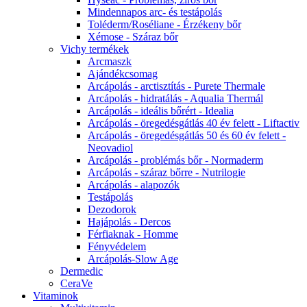
Mindennapos arc- és testápolás
Toléderm/Roséliane - Érzékeny bőr
Xémose - Száraz bőr
Vichy termékek
Arcmaszk
Ajándékcsomag
Arcápolás - arctisztítás - Purete Thermale
Arcápolás - hidratálás - Aqualia Thermál
Arcápolás - ideális bőrért - Idealia
Arcápolás - öregedésgátlás 40 év felett - Liftactiv
Arcápolás - öregedésgátlás 50 és 60 év felett -
Neovadiol
Arcápolás - problémás bőr - Normaderm
Arcápolás - száraz bőrre - Nutrilogie
Arcápolás - alapozók
Testápolás
Dezodorok
Hajápolás - Dercos
Férfiaknak - Homme
Fényvédelem
Arcápolás-Slow Age
Dermedic
CeraVe
Vitaminok