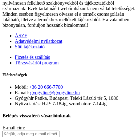
nyilvánosan fellelhető szakkönyvekből és tájékoztatókból
származnak. Ezek tartalmáért webáruházunk nem vállal felelősséget.
Minden esetben figyelmesen olvassa el a termék csomagolásán
található, illetve a termékhez mellékelt tájékoztatót. Ha valamiben
bizonytalan, forduljon hozzánk bizalommal!
ÁSZF
Adatvédelmi nyilatkozat
Süti tájékoztató
Fizetés és szállítás
Törzsvásárlói program
Elérhetőségek
Mobil:
+36 20 666-7700
E-mail:
gyogyline@gyogyline.hu
Gyógyhír Patika, Budapest, Teleki László tér 5, 1086
Nyitva tartás: H-P: 7-18-ig, szombaton: 7-14-ig.
Belépés visszatérő vásárlóinknak
E-mail cím: