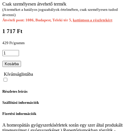
Csak személyesen átvehető termék
(A terméket a hatályos jogszabályok értelmében, csak személyesen tudod
átvenni)
Átvételi pont: 1086, Budapest, Teleki tér 5,
kattintson a részletekért
1 717 Ft
429 Ft/gramm
Kosárba
Kívánságlistába
Részletes leírás
Szállítási információk
Fizetési információk
A homeopátiás gyógyszerkísérletek során egy szer által produkált
tünetegyütest ( gyógyszerképet ) Repertóriumokban rögzítik -