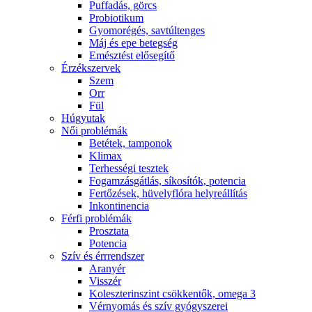
Puffadás, görcs
Probiotikum
Gyomorégés, savtúltenges
Máj és epe betegség
Emésztést elősegítő
Érzékszervek
Szem
Orr
Fül
Húgyutak
Női problémák
Betétek, tamponok
Klimax
Terhességi tesztek
Fogamzásgátlás, síkosítók, potencia
Fertőzések, hüvelyflóra helyreállítás
Inkontinencia
Férfi problémák
Prosztata
Potencia
Szív és érrrendszer
Aranyér
Visszér
Koleszterinszint csökkentők, omega 3
Vérnyomás és szív gyógyszerei