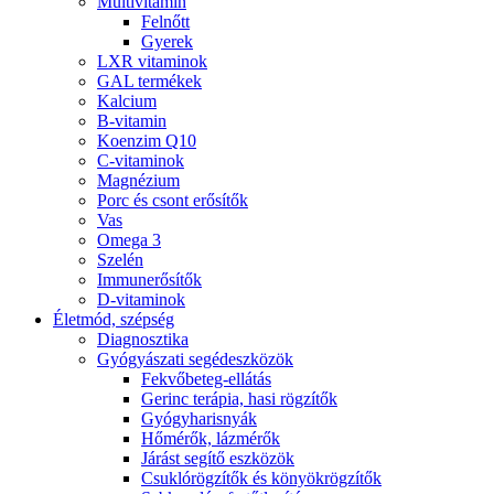
Multivitamin
Felnőtt
Gyerek
LXR vitaminok
GAL termékek
Kalcium
B-vitamin
Koenzim Q10
C-vitaminok
Magnézium
Porc és csont erősítők
Vas
Omega 3
Szelén
Immunerősítők
D-vitaminok
Életmód, szépség
Diagnosztika
Gyógyászati segédeszközök
Fekvőbeteg-ellátás
Gerinc terápia, hasi rögzítők
Gyógyharisnyák
Hőmérők, lázmérők
Járást segítő eszközök
Csuklórögzítők és könyökrögzítők