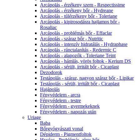
Arcápolás - érzékeny szem - Respectissime
Arcápolás - érzékeny bőr - Hydreane
Arcápolás - túlérzékeny bőr - Toleriane
Arcápolás - kipirosodásra hajlamos bőr -
Rosaliac
Arcápolás - problémás bőr - Effaclar
Arcápolás - száraz bőr - Nutritic
Arcápolás - intenzív hidratálás - Hydraphase
Arcápolás - ránctalanítás - Redermic C
Arcápolás - alapozók - Toleriane Teint
Arcápolás - hámlás, vörös foltok - Kerium DS
Arcápolás - sérült, irritált bőr - Cicaplast
Dezodorok
Testápolás - száraz, nagyon száraz bőr - Lipikar
Testápolás - sérült, irritált bőr - Cicaplast
Hajápolás
Fényvédelem - arcra
Fényvédelem - testre
Fényvédelem - gyermekeknek
Fényvédelem - napozás után
Uriage
Baba
Bőrgyógyászati vonal
Dépiderm - Pigmentfoltok
Hyséac - Problémás, zíros bőr