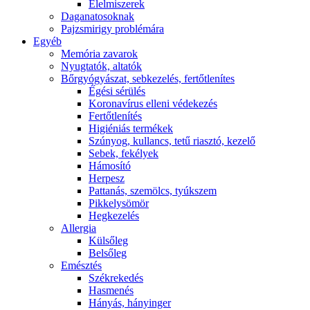
É́lelmiszerek
Daganatosoknak
Pajzsmirigy problémára
Egyéb
Memória zavarok
Nyugtatók, altatók
Bőrgyógyászat, sebkezelés, fertőtlenítes
É́gési sérülés
Koronavírus elleni védekezés
Fertőtlenítés
Higiéniás termékek
Szúnyog, kullancs, tetű riasztó, kezelő
Sebek, fekélyek
Hámosító
Herpesz
Pattanás, szemölcs, tyúkszem
Pikkelysömör
Hegkezelés
Allergia
Külsőleg
Belsőleg
Emésztés
Székrekedés
Hasmenés
Hányás, hányinger