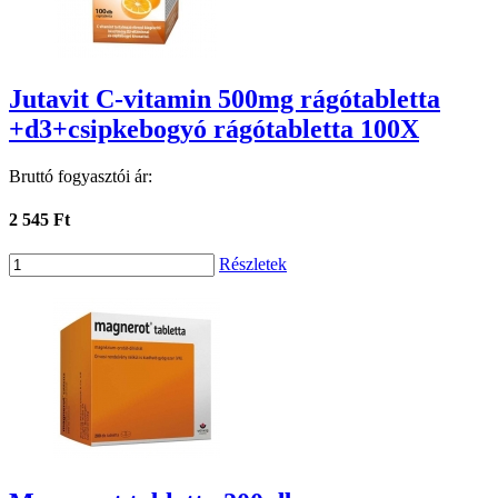
Jutavit C-vitamin 500mg rágótabletta
+d3+csipkebogyó rágótabletta 100X
Bruttó fogyasztói ár:
2 545 Ft
Részletek