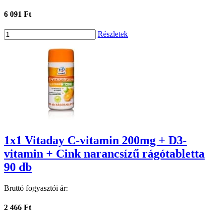
6 091 Ft
Részletek
1x1 Vitaday C-vitamin 200mg + D3-
vitamin + Cink narancsízű rágótabletta
90 db
Bruttó fogyasztói ár:
2 466 Ft