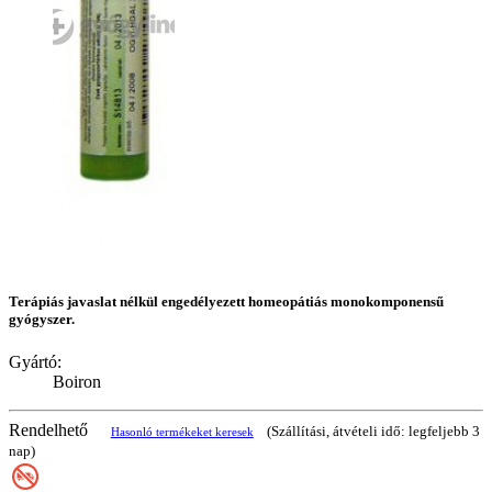
Terápiás javaslat nélkül engedélyezett homeopátiás monokomponensű
gyógyszer.
Gyártó:
Boiron
Rendelhető
(Szállítási, átvételi idő: legfeljebb 3
Hasonló termékeket keresek
nap)