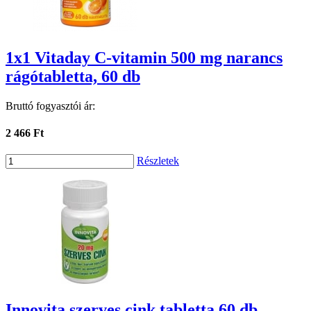
1x1 Vitaday C-vitamin 500 mg narancs
rágótabletta, 60 db
Bruttó fogyasztói ár:
2 466 Ft
Részletek
Innovita szerves cink tabletta 60 db