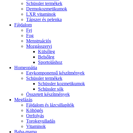
Schüssler termékek
Dermokozmetikumok
LXR vitaminok
Tápszer és pelenka
Fájdalom
Fej
Fog
Menstruációs
Mozgásszervi
Külsőleg
Belsőleg
Sportoláshoz
Homeopátia
Egykomponensű készítmények
Schüssler termékek
Schüssler kozmetikumok
Schüssler sók
Összetett készítmények
Megfázás
Fájdalom és lázcsillapítók
Köhögés
Orrfolyás
Torokgyulladás
Vitaminok
Baba-mama