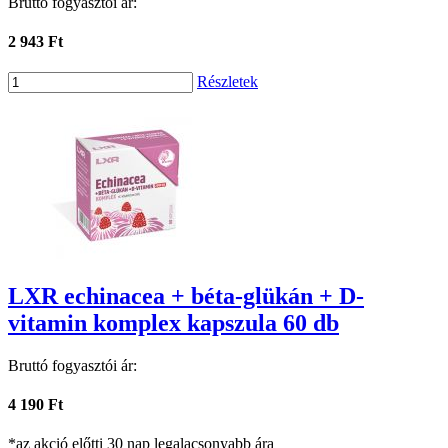
Bruttó fogyasztói ár:
2 943 Ft
Részletek
LXR echinacea + béta-glükán + D-
vitamin komplex kapszula 60 db
Bruttó fogyasztói ár:
4 190 Ft
*az akció előtti 30 nap legalacsonyabb ára