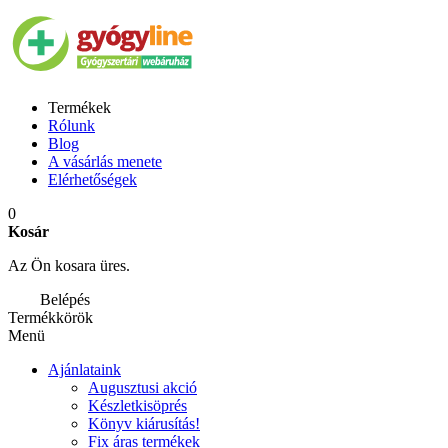
Termékek
Rólunk
Blog
A vásárlás menete
Elérhetőségek
0
Kosár
Az Ön kosara üres.
Belépés
Termékkörök
Menü
Ajánlataink
Augusztusi akció
Készletkisöprés
Könyv kiárusítás!
Fix áras termékek