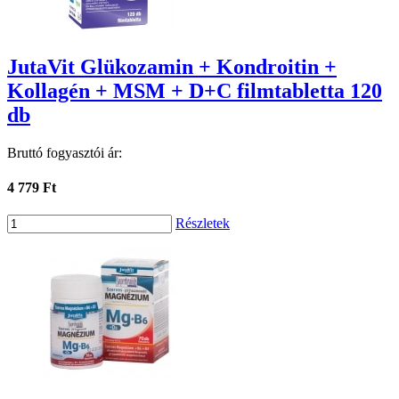
JutaVit Glükozamin + Kondroitin +
Kollagén + MSM + D+C filmtabletta 120
db
Bruttó fogyasztói ár:
4 779 Ft
Részletek