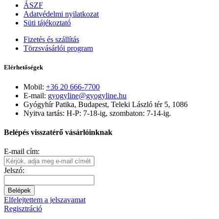
ÁSZF
Adatvédelmi nyilatkozat
Süti tájékoztató
Fizetés és szállítás
Törzsvásárlói program
Elérhetőségek
Mobil:
+36 20 666-7700
E-mail:
gyogyline@gyogyline.hu
Gyógyhír Patika, Budapest, Teleki László tér 5, 1086
Nyitva tartás: H-P: 7-18-ig, szombaton: 7-14-ig.
Belépés visszatérő vásárlóinknak
E-mail cím:
Jelszó:
Belépek
Elfelejtettem a jelszavamat
Regisztráció