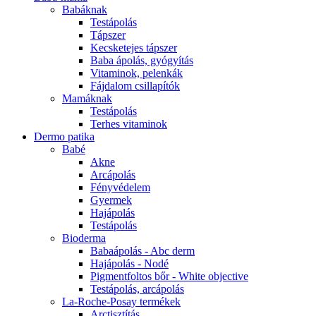
Babáknak
Testápolás
Tápszer
Kecsketejes tápszer
Baba ápolás, gyógyítás
Vitaminok, pelenkák
Fájdalom csillapítók
Mamáknak
Testápolás
Terhes vitaminok
Dermo patika
Babé
Akne
Arcápolás
Fényvédelem
Gyermek
Hajápolás
Testápolás
Bioderma
Babaápolás - Abc derm
Hajápolás - Nodé
Pigmentfoltos bőr - White objective
Testápolás, arcápolás
La-Roche-Posay termékek
Arctisztítás