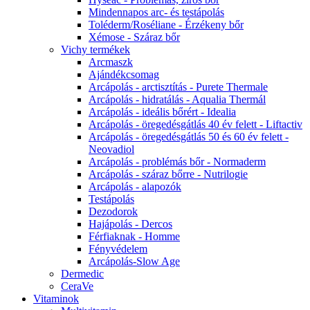
Mindennapos arc- és testápolás
Toléderm/Roséliane - Érzékeny bőr
Xémose - Száraz bőr
Vichy termékek
Arcmaszk
Ajándékcsomag
Arcápolás - arctisztítás - Purete Thermale
Arcápolás - hidratálás - Aqualia Thermál
Arcápolás - ideális bőrért - Idealia
Arcápolás - öregedésgátlás 40 év felett - Liftactiv
Arcápolás - öregedésgátlás 50 és 60 év felett -
Neovadiol
Arcápolás - problémás bőr - Normaderm
Arcápolás - száraz bőrre - Nutrilogie
Arcápolás - alapozók
Testápolás
Dezodorok
Hajápolás - Dercos
Férfiaknak - Homme
Fényvédelem
Arcápolás-Slow Age
Dermedic
CeraVe
Vitaminok