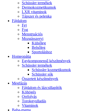
Schüssler termékek
Dermokozmetikumok
LXR vitaminok
Tápszer és pelenka
Fájdalom
Fej
Fog
Menstruációs
Mozgásszervi
Külsőleg
Belsőleg
Sportoláshoz
Homeopátia
Egykomponensű készítmények
Schüssler termékek
Schüssler kozmetikumok
Schüssler sók
Összetett készítmények
Megfázás
Fájdalom és lázcsillapítók
Köhögés
Orrfolyás
Torokgyulladás
Vitaminok
Baba-mama