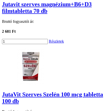
Jutavit szerves magnézium+B6+D3
filmtabletta 70 db
Bruttó fogyasztói ár:
2 681 Ft
Részletek
JutaVit Szerves Szelén 100 mcg tabletta
100 db