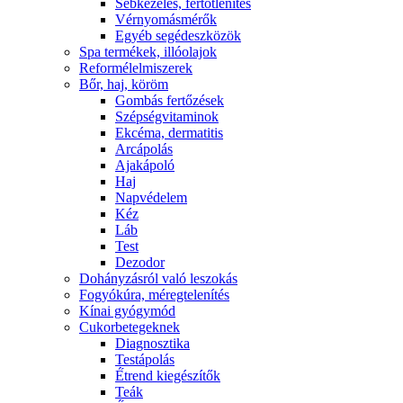
Sebkezelés, fertőtlenítés
Vérnyomásmérők
Egyéb segédeszközök
Spa termékek, illóolajok
Reformélelmiszerek
Bőr, haj, köröm
Gombás fertőzések
Szépségvitaminok
Ekcéma, dermatitis
Arcápolás
Ajakápoló
Haj
Napvédelem
Kéz
Láb
Test
Dezodor
Dohányzásról való leszokás
Fogyókúra, méregtelenítés
Kínai gyógymód
Cukorbetegeknek
Diagnosztika
Testápolás
É́trend kiegészítők
Teák