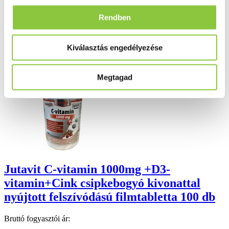
Folyamatos akciók
Rendben
Ezek is érdekelhetik Önt
Kiválasztás engedélyezése
Megtagad
Jutavit C-vitamin 1000mg +D3-
vitamin+Cink csipkebogyó kivonattal
nyújtott felszívódású filmtabletta 100 db
Bruttó fogyasztói ár: