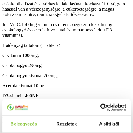
csökkenti a lázat és a vérhas kialakulásának kockázatát. Gyógyító
hatással van a vérszegénységre, a cukorbetegségre, a magas
koleszterinszintre, reumára egyéb fertőzésekre is.
JutaVit C-1500mg vitamin és étrend-kiegészítő készítmény
csipkebogyó és acerola kivonattal és immár hozzáadott D3
vitaminnal.
Hatóanyag tartalom (1 tabletta):
C-vitamin 1000mg,
Csipkebogyó 290mg,
Csipkebogyó kivonat 200mg,
Acerola kivonat 10mg.
D3-vitamin 400NE.
Adagolás:n api 1 filmtabletta folyadékkal egészben lenyelni.
Amennyiben a tabletta lenyelése gondot okoz, nyugodtan
széttörhető vagy porítható a könnyebb bevitel érdekében.
Beleegyezés
Részletek
A sütikről
Összetevők: