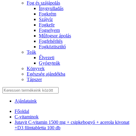
Fog és szájápolás
Í́nygyulladás
Fogkrém
Szájvíz
Fogkefe
Fogselyem
Műfogsor ápolás
Fogfehérítés
Fogköztisztító
Teák
É́lvezeti
Gyógyteák
Könyvek
Egészség ajándékba
Tápszer
Ajánlataink
Főoldal
C-vitaminok
Jutavit C-vitamin 1500 mg + csipkebogyó + acerola kivonat
+D3 filmtabletta 100 db