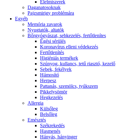
É́lelmiszerek
Daganatosoknak
Pajzsmirigy problémára
Egyéb
Memória zavarok
Nyugtatók, altatók
Bőrgyógyászat, sebkezelés, fertőtlenítes
É́gési sérülés
Koronavírus elleni védekezés
Fertőtlenítés
Higiéniás termékek
Szúnyog, kullancs, tetű riasztó, kezelő
Sebek, fekélyek
Hámosító
Herpesz
Pattanás, szemölcs, tyúkszem
Pikkelysömör
Hegkezelés
Allergia
Külsőleg
Belsőleg
Emésztés
Székrekedés
Hasmenés
Hányás, hányinger