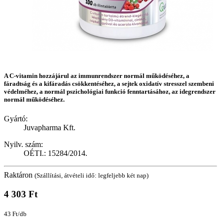
A C-vitamin hozzájárul az immunrendszer normál működéséhez, a
fáradtság és a kifáradás csökkentéséhez, a sejtek oxidatív stresszel szembeni
védelméhez, a normál pszichológiai funkció fenntartásához, az idegrendszer
normál működéséhez.
Gyártó:
Juvapharma Kft.
Nyilv. szám:
OÉTI.: 15284/2014.
Raktáron
(Szállítási, átvételi idő: legfeljebb két nap)
4 303 Ft
43 Ft/db