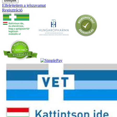
Belépek
Elfelejtettem a jelszavamat
Regisztráció