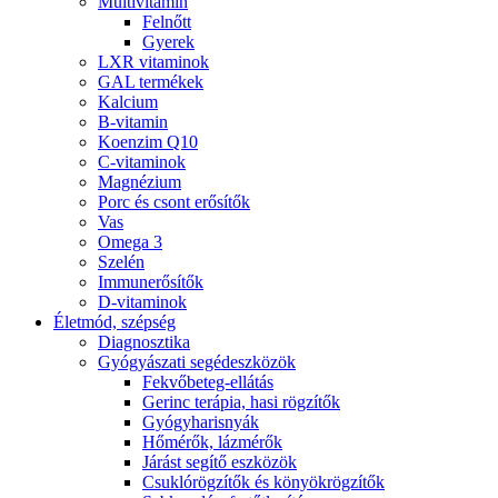
Multivitamin
Felnőtt
Gyerek
LXR vitaminok
GAL termékek
Kalcium
B-vitamin
Koenzim Q10
C-vitaminok
Magnézium
Porc és csont erősítők
Vas
Omega 3
Szelén
Immunerősítők
D-vitaminok
Életmód, szépség
Diagnosztika
Gyógyászati segédeszközök
Fekvőbeteg-ellátás
Gerinc terápia, hasi rögzítők
Gyógyharisnyák
Hőmérők, lázmérők
Járást segítő eszközök
Csuklórögzítők és könyökrögzítők