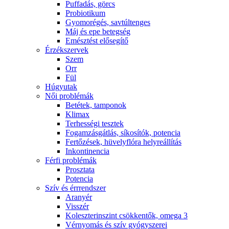
Puffadás, görcs
Probiotikum
Gyomorégés, savtúltenges
Máj és epe betegség
Emésztést elősegítő
Érzékszervek
Szem
Orr
Fül
Húgyutak
Női problémák
Betétek, tamponok
Klimax
Terhességi tesztek
Fogamzásgátlás, síkosítók, potencia
Fertőzések, hüvelyflóra helyreállítás
Inkontinencia
Férfi problémák
Prosztata
Potencia
Szív és érrrendszer
Aranyér
Visszér
Koleszterinszint csökkentők, omega 3
Vérnyomás és szív gyógyszerei