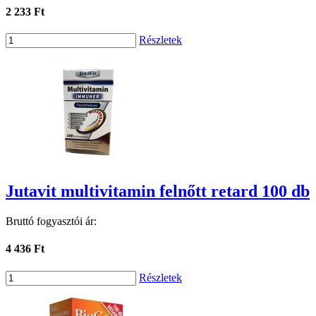
2 233 Ft
Részletek
Jutavit multivitamin felnőtt retard 100 db
Bruttó fogyasztói ár:
4 436 Ft
Részletek