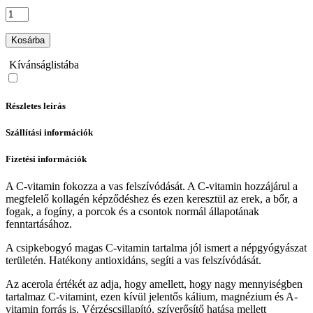
Kosárba
Kívánságlistába
Részletes leírás
Szállítási információk
Fizetési információk
A C-vitamin fokozza a vas felszívódását. A C-vitamin hozzájárul a
megfelelő kollagén képződéshez és ezen keresztül az erek, a bőr, a
fogak, a fogíny, a porcok és a csontok normál állapotának
fenntartásához.
A csipkebogyó magas C-vitamin tartalma jól ismert a népgyógyászat
területén. Hatékony antioxidáns, segíti a vas felszívódását.
Az acerola értékét az adja, hogy amellett, hogy nagy mennyiségben
tartalmaz C-vitamint, ezen kívül jelentős kálium, magnézium és A-
vitamin forrás is. Vérzéscsillapító, szíverősítő hatása mellett