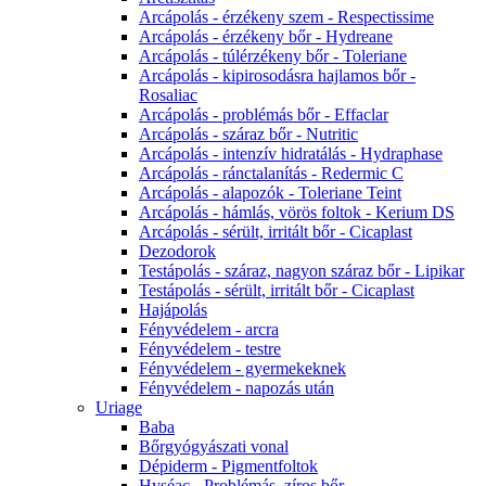
Arcápolás - érzékeny szem - Respectissime
Arcápolás - érzékeny bőr - Hydreane
Arcápolás - túlérzékeny bőr - Toleriane
Arcápolás - kipirosodásra hajlamos bőr -
Rosaliac
Arcápolás - problémás bőr - Effaclar
Arcápolás - száraz bőr - Nutritic
Arcápolás - intenzív hidratálás - Hydraphase
Arcápolás - ránctalanítás - Redermic C
Arcápolás - alapozók - Toleriane Teint
Arcápolás - hámlás, vörös foltok - Kerium DS
Arcápolás - sérült, irritált bőr - Cicaplast
Dezodorok
Testápolás - száraz, nagyon száraz bőr - Lipikar
Testápolás - sérült, irritált bőr - Cicaplast
Hajápolás
Fényvédelem - arcra
Fényvédelem - testre
Fényvédelem - gyermekeknek
Fényvédelem - napozás után
Uriage
Baba
Bőrgyógyászati vonal
Dépiderm - Pigmentfoltok
Hyséac - Problémás, zíros bőr