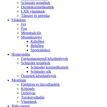
Schüssler termékek
Dermokozmetikumok
LXR vitaminok
Tápszer és pelenka
Fájdalom
Fej
Fog
Menstruációs
Mozgásszervi
Külsőleg
Belsőleg
Sportoláshoz
Homeopátia
Egykomponensű készítmények
Schüssler termékek
Schüssler kozmetikumok
Schüssler sók
Összetett készítmények
Megfázás
Fájdalom és lázcsillapítók
Köhögés
Orrfolyás
Torokgyulladás
Vitaminok
Baba-mama