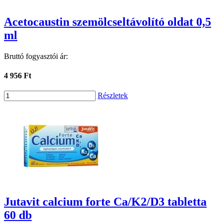
Acetocaustin szemölcseltávolító oldat 0,5
ml
Bruttó fogyasztói ár:
4 956 Ft
Részletek
Jutavit calcium forte Ca/K2/D3 tabletta
60 db