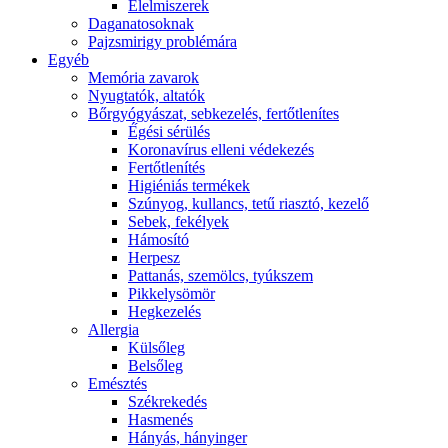
É́lelmiszerek
Daganatosoknak
Pajzsmirigy problémára
Egyéb
Memória zavarok
Nyugtatók, altatók
Bőrgyógyászat, sebkezelés, fertőtlenítes
É́gési sérülés
Koronavírus elleni védekezés
Fertőtlenítés
Higiéniás termékek
Szúnyog, kullancs, tetű riasztó, kezelő
Sebek, fekélyek
Hámosító
Herpesz
Pattanás, szemölcs, tyúkszem
Pikkelysömör
Hegkezelés
Allergia
Külsőleg
Belsőleg
Emésztés
Székrekedés
Hasmenés
Hányás, hányinger