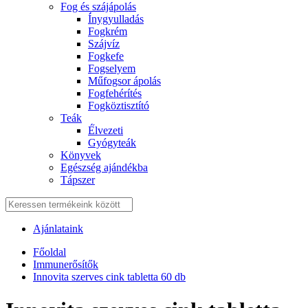
Fog és szájápolás
Í́nygyulladás
Fogkrém
Szájvíz
Fogkefe
Fogselyem
Műfogsor ápolás
Fogfehérítés
Fogköztisztító
Teák
É́lvezeti
Gyógyteák
Könyvek
Egészség ajándékba
Tápszer
Ajánlataink
Főoldal
Immunerősítők
Innovita szerves cink tabletta 60 db