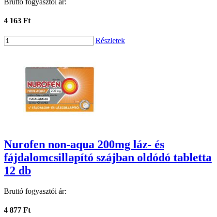
Bruttó fogyasztói ár:
4 163 Ft
Részletek
Nurofen non-aqua 200mg láz- és
fájdalomcsillapító szájban oldódó tabletta
12 db
Bruttó fogyasztói ár:
4 877 Ft