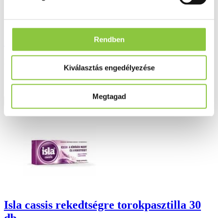
Jutavit folsav 1000 µg tabletta 100 db
Rendben
Bruttó fogyasztói ár:
Kiválasztás engedélyezése
1 401 Ft
Megtagad
Részletek
Isla cassis rekedtségre torokpasztilla 30
db