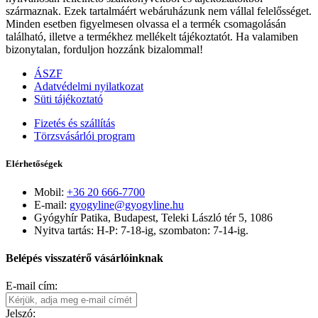
származnak. Ezek tartalmáért webáruházunk nem vállal felelősséget.
Minden esetben figyelmesen olvassa el a termék csomagolásán
található, illetve a termékhez mellékelt tájékoztatót. Ha valamiben
bizonytalan, forduljon hozzánk bizalommal!
ÁSZF
Adatvédelmi nyilatkozat
Süti tájékoztató
Fizetés és szállítás
Törzsvásárlói program
Elérhetőségek
Mobil:
+36 20 666-7700
E-mail:
gyogyline@gyogyline.hu
Gyógyhír Patika, Budapest, Teleki László tér 5, 1086
Nyitva tartás: H-P: 7-18-ig, szombaton: 7-14-ig.
Belépés visszatérő vásárlóinknak
E-mail cím:
Jelszó: