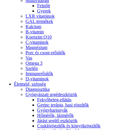
Multivitamin
Felnőtt
Gyerek
LXR vitaminok
GAL termékek
Kalcium
B-vitamin
Koenzim Q10
C-vitaminok
Magnézium
Porc és csont erősítők
Vas
Omega 3
Szelén
Immunerősítők
D-vitaminok
Életmód, szépség
Diagnosztika
Gyógyászati segédeszközök
Fekvőbeteg-ellátás
Gerinc terápia, hasi rögzítők
Gyógyharisnyák
Hőmérők, lázmérők
Járást segítő eszközök
Csuklórögzítők és könyökrögzítők