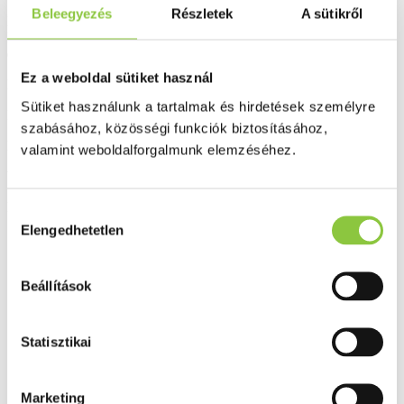
Beleegyezés
Részletek
A sütikről
Figyelmeztetés: az étrend-kiegészítő fogyasztása nem helyettesíti a
kiegyensúlyozott, változatos, vegyes étrendet és az egészséges
életmódot! Az ajánlott napi mennyiséget ne lépje túl.
Ez a weboldal sütiket használ
Bővebben ...
Sütiket használunk a tartalmak és hirdetések személyre
Ingyenes szállítás 18 000 Ft felett
szabásához, közösségi funkciók biztosításához,
Minőségellenőrzött termékek
valamint weboldalforgalmunk elemzéséhez.
Valós gyógyszertári háttér
Folyamatos akciók
Hozzájárulás
Elengedhetetlen
kiválasztása
Ezek is érdekelhetik Önt
Beállítások
Statisztikai
Marketing