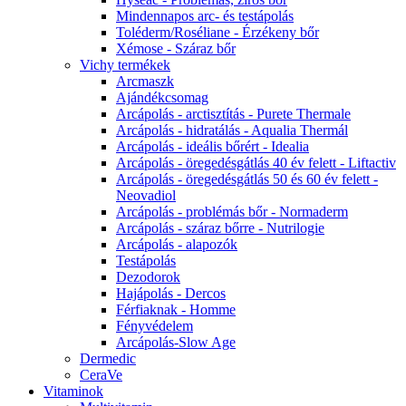
Mindennapos arc- és testápolás
Toléderm/Roséliane - Érzékeny bőr
Xémose - Száraz bőr
Vichy termékek
Arcmaszk
Ajándékcsomag
Arcápolás - arctisztítás - Purete Thermale
Arcápolás - hidratálás - Aqualia Thermál
Arcápolás - ideális bőrért - Idealia
Arcápolás - öregedésgátlás 40 év felett - Liftactiv
Arcápolás - öregedésgátlás 50 és 60 év felett -
Neovadiol
Arcápolás - problémás bőr - Normaderm
Arcápolás - száraz bőrre - Nutrilogie
Arcápolás - alapozók
Testápolás
Dezodorok
Hajápolás - Dercos
Férfiaknak - Homme
Fényvédelem
Arcápolás-Slow Age
Dermedic
CeraVe
Vitaminok