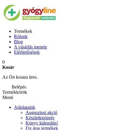
Termékek
Rólunk
Blog
A vásárlás menete
Elérhetőségek
0
Kosár
Az Ön kosara üres.
Belépés
Termékkörök
Menü
Ajánlataink
Augusztusi akció
Készletkisöprés
Könyv kiárusítás!
Fix áras termékek