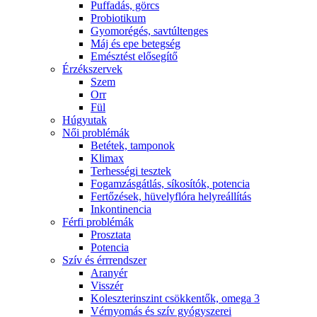
Puffadás, görcs
Probiotikum
Gyomorégés, savtúltenges
Máj és epe betegség
Emésztést elősegítő
Érzékszervek
Szem
Orr
Fül
Húgyutak
Női problémák
Betétek, tamponok
Klimax
Terhességi tesztek
Fogamzásgátlás, síkosítók, potencia
Fertőzések, hüvelyflóra helyreállítás
Inkontinencia
Férfi problémák
Prosztata
Potencia
Szív és érrrendszer
Aranyér
Visszér
Koleszterinszint csökkentők, omega 3
Vérnyomás és szív gyógyszerei