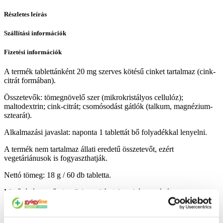
Részletes leírás
Szállítási információk
Fizetési információk
A termék tablettánként 20 mg szerves kötésű cinket tartalmaz (cink-
citrát formában).
Összetevők: tömegnövelő szer (mikrokristályos cellulóz);
maltodextrin; cink-citrát; csomósodást gátlók (talkum, magnézium-
sztearát).
Alkalmazási javaslat: naponta 1 tablettát bő folyadékkal lenyelni.
A termék nem tartalmaz állati eredetű összetevőt, ezért
vegetáriánusok is fogyaszthatják.
Nettó tömeg: 18 g / 60 db tabletta.
Minőségét megőrzi: a flakon alján jelzett hónap végéig.
Tárolás: A készítményt tartsa gyermekektől elzárva, száraz, hűvös,
sötét helyen! A termék kupakját mindig gondosan zárja vissza.