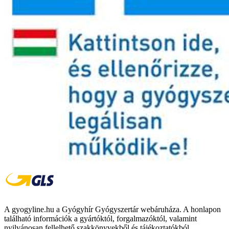
A gyogyline.hu a Gyógyhír Gyógyszertár webáruháza. A honlapon
található információk a gyártóktól, forgalmazóktól, valamint
nyilvánosan fellelhető szakkönyvekből és tájékoztatókból