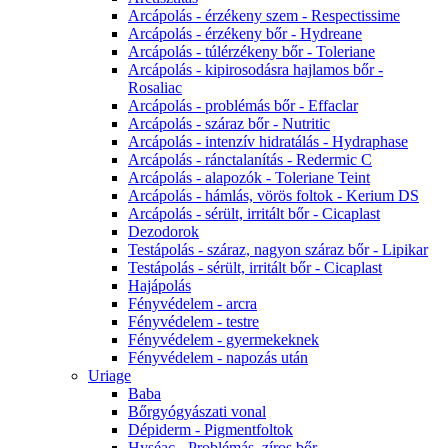
Arcápolás - érzékeny szem - Respectissime
Arcápolás - érzékeny bőr - Hydreane
Arcápolás - túlérzékeny bőr - Toleriane
Arcápolás - kipirosodásra hajlamos bőr -
Rosaliac
Arcápolás - problémás bőr - Effaclar
Arcápolás - száraz bőr - Nutritic
Arcápolás - intenzív hidratálás - Hydraphase
Arcápolás - ránctalanítás - Redermic C
Arcápolás - alapozók - Toleriane Teint
Arcápolás - hámlás, vörös foltok - Kerium DS
Arcápolás - sérült, irritált bőr - Cicaplast
Dezodorok
Testápolás - száraz, nagyon száraz bőr - Lipikar
Testápolás - sérült, irritált bőr - Cicaplast
Hajápolás
Fényvédelem - arcra
Fényvédelem - testre
Fényvédelem - gyermekeknek
Fényvédelem - napozás után
Uriage
Baba
Bőrgyógyászati vonal
Dépiderm - Pigmentfoltok
Hyséac - Problémás, zíros bőr