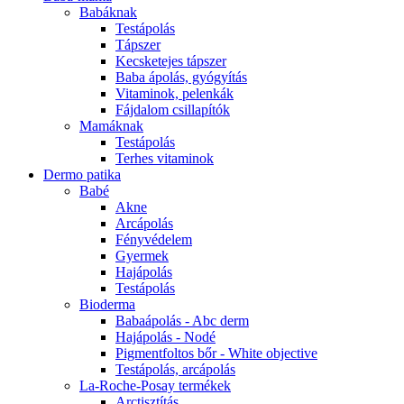
Babáknak
Testápolás
Tápszer
Kecsketejes tápszer
Baba ápolás, gyógyítás
Vitaminok, pelenkák
Fájdalom csillapítók
Mamáknak
Testápolás
Terhes vitaminok
Dermo patika
Babé
Akne
Arcápolás
Fényvédelem
Gyermek
Hajápolás
Testápolás
Bioderma
Babaápolás - Abc derm
Hajápolás - Nodé
Pigmentfoltos bőr - White objective
Testápolás, arcápolás
La-Roche-Posay termékek
Arctisztítás