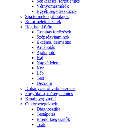
Sebkezelés, fertőtlenítés
Vérnyomásmérők
Egyéb segédeszközök
Spa termékek, illóolajok
Reformélelmiszerek
Bőr, haj, köröm
Gombás fertőzések
Szépségvitaminok
Ekcéma, dermatitis
Arcápolás
Ajakápoló
Haj
Napvédelem
Kéz
Láb
Test
Dezodor
Dohányzásról való leszokás
Fogyókúra, méregtelenítés
Kínai gyógymód
Cukorbetegeknek
Diagnosztika
Testápolás
É́trend kiegészítők
Teák