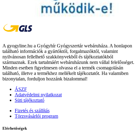
A gyogyline.hu a Gyógyhír Gyógyszertár webáruháza. A honlapon
található információk a gyártóktól, forgalmazóktól, valamint
nyilvánosan fellelhető szakkönyvekből és tájékoztatókból
származnak. Ezek tartalmáért webáruházunk nem vállal felelősséget.
Minden esetben figyelmesen olvassa el a termék csomagolásán
található, illetve a termékhez mellékelt tájékoztatót. Ha valamiben
bizonytalan, forduljon hozzánk bizalommal!
ÁSZF
Adatvédelmi nyilatkozat
Süti tájékoztató
Fizetés és szállítás
Törzsvásárlói program
Elérhetőségek