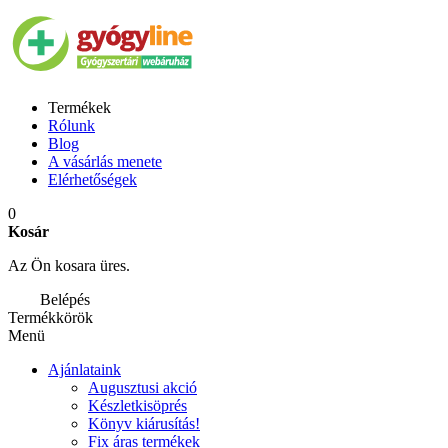
Termékek
Rólunk
Blog
A vásárlás menete
Elérhetőségek
0
Kosár
Az Ön kosara üres.
Belépés
Termékkörök
Menü
Ajánlataink
Augusztusi akció
Készletkisöprés
Könyv kiárusítás!
Fix áras termékek