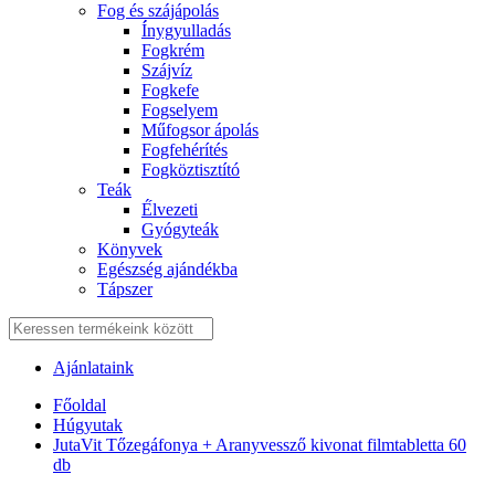
Fog és szájápolás
Í́nygyulladás
Fogkrém
Szájvíz
Fogkefe
Fogselyem
Műfogsor ápolás
Fogfehérítés
Fogköztisztító
Teák
É́lvezeti
Gyógyteák
Könyvek
Egészség ajándékba
Tápszer
Ajánlataink
Főoldal
Húgyutak
JutaVit Tőzegáfonya + Aranyvessző kivonat filmtabletta 60
db