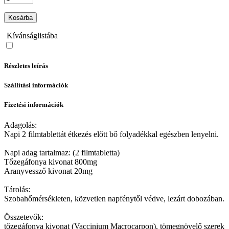
Kosárba
Kívánságlistába
Részletes leírás
Szállítási információk
Fizetési információk
Adagolás:
Napi 2 filmtablettát étkezés előtt bő folyadékkal egészben lenyelni.
Napi adag tartalmaz: (2 filmtabletta)
Tőzegáfonya kivonat 800mg
Aranyvessző kivonat 20mg
Tárolás:
Szobahőmérsékleten, közvetlen napfénytől védve, lezárt dobozában.
Összetevők:
tőzegáfonya kivonat (Vaccinium Macrocarpon), tömegnövelő szerek