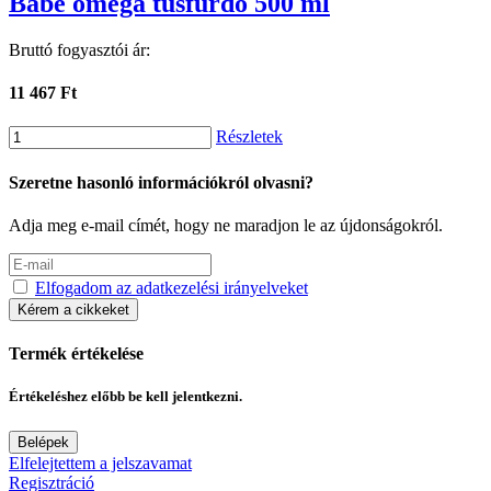
Babé omega tusfürdő 500 ml
Bruttó fogyasztói ár:
11 467 Ft
Részletek
Szeretne hasonló információkról olvasni?
Adja meg e-mail címét, hogy ne maradjon le az újdonságokról.
Elfogadom az adatkezelési irányelveket
Kérem a cikkeket
Termék értékelése
Értékeléshez előbb be kell jelentkezni.
Belépek
Elfelejtettem a jelszavamat
Regisztráció