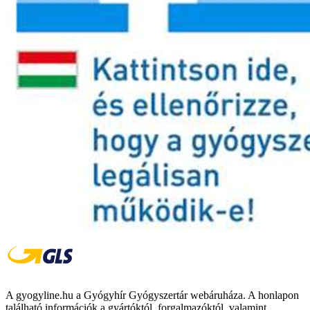
A gyogyline.hu a Gyógyhír Gyógyszertár webáruháza. A honlapon
található információk a gyártóktól, forgalmazóktól, valamint