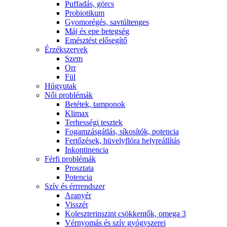
Puffadás, görcs
Probiotikum
Gyomorégés, savtúltenges
Máj és epe betegség
Emésztést elősegítő
Érzékszervek
Szem
Orr
Fül
Húgyutak
Női problémák
Betétek, tamponok
Klimax
Terhességi tesztek
Fogamzásgátlás, síkosítók, potencia
Fertőzések, hüvelyflóra helyreállítás
Inkontinencia
Férfi problémák
Prosztata
Potencia
Szív és érrrendszer
Aranyér
Visszér
Koleszterinszint csökkentők, omega 3
Vérnyomás és szív gyógyszerei