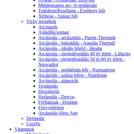
Mindennapos arc- és testápolás
Toléderm/Roséliane - Érzékeny bőr
Xémose - Száraz bőr
Vichy termékek
Arcmaszk
Ajándékcsomag
Arcápolás - arctisztítás - Purete Thermale
Arcápolás - hidratálás - Aqualia Thermál
Arcápolás - ideális bőrért - Idealia
Arcápolás - öregedésgátlás 40 év felett - Liftactiv
Arcápolás - öregedésgátlás 50 és 60 év felett -
Neovadiol
Arcápolás - problémás bőr - Normaderm
Arcápolás - száraz bőrre - Nutrilogie
Arcápolás - alapozók
Testápolás
Dezodorok
Hajápolás - Dercos
Férfiaknak - Homme
Fényvédelem
Arcápolás-Slow Age
Dermedic
CeraVe
Vitaminok