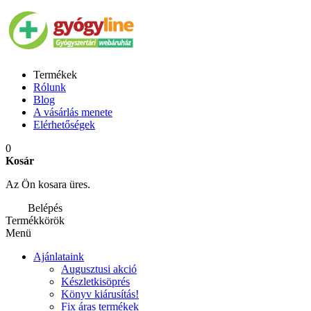
Termékek
Rólunk
Blog
A vásárlás menete
Elérhetőségek
0
Kosár
Az Ön kosara üres.
Belépés
Termékkörök
Menü
Ajánlataink
Augusztusi akció
Készletkisöprés
Könyv kiárusítás!
Fix áras termékek