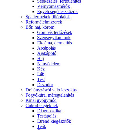
Sebkezelés, fertőtlenítés
Vérnyomásmérők
Egyéb segédeszközök
Spa termékek, illóolajok
Reformélelmiszerek
Bőr, haj, köröm
Gombás fertőzések
Szépségvitaminok
Ekcéma, dermatitis
Arcápolás
Ajakápoló
Haj
Napvédelem
Kéz
Láb
Test
Dezodor
Dohányzásról való leszokás
Fogyókúra, méregtelenítés
Kínai gyógymód
Cukorbetegeknek
Diagnosztika
Testápolás
É́trend kiegészítők
Teák