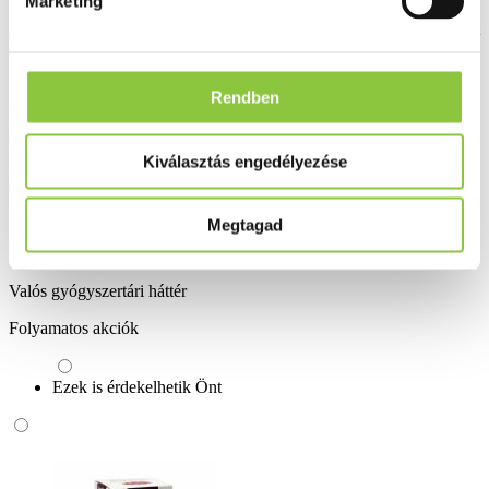
Marketing
A teakeveréket kúraszerűen (4-6 hét) kell alkalmazni. A kúrák között
2-4 hét szünetet javasolt tartani.
Hogyan kell tárolni a készítményt? Legfeljebb 25 ºC-on,
Rendben
nedvességtől védve.
Csomagolási egység: 20 x 1,5 g.
Kiválasztás engedélyezése
Bővebben ...
Ingyenes szállítás 18 000 Ft felett
Megtagad
Minőségellenőrzött termékek
Valós gyógyszertári háttér
Folyamatos akciók
Ezek is érdekelhetik Önt