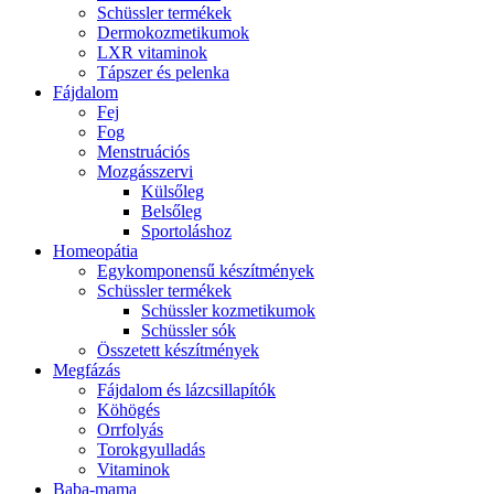
Schüssler termékek
Dermokozmetikumok
LXR vitaminok
Tápszer és pelenka
Fájdalom
Fej
Fog
Menstruációs
Mozgásszervi
Külsőleg
Belsőleg
Sportoláshoz
Homeopátia
Egykomponensű készítmények
Schüssler termékek
Schüssler kozmetikumok
Schüssler sók
Összetett készítmények
Megfázás
Fájdalom és lázcsillapítók
Köhögés
Orrfolyás
Torokgyulladás
Vitaminok
Baba-mama