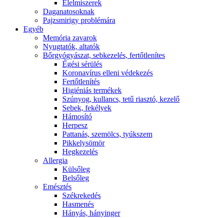
É́lelmiszerek
Daganatosoknak
Pajzsmirigy problémára
Egyéb
Memória zavarok
Nyugtatók, altatók
Bőrgyógyászat, sebkezelés, fertőtlenítes
É́gési sérülés
Koronavírus elleni védekezés
Fertőtlenítés
Higiéniás termékek
Szúnyog, kullancs, tetű riasztó, kezelő
Sebek, fekélyek
Hámosító
Herpesz
Pattanás, szemölcs, tyúkszem
Pikkelysömör
Hegkezelés
Allergia
Külsőleg
Belsőleg
Emésztés
Székrekedés
Hasmenés
Hányás, hányinger