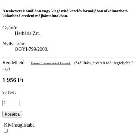
A teakeverék önállóan vagy kiegészítő kezelés formájában alkalmazható
különböző eredetű májbántalmakban.
Gyártó:
Herbária Zrt.
Nyilv. szám:
OGYI-799/2000.
Rendelhető
(Szállítási, átvételi idő: legfeljebb 3
Hasonló termékeket keresek
nap)
1 956 Ft
98 Ft/db
Kosárba
Kívánságlistába