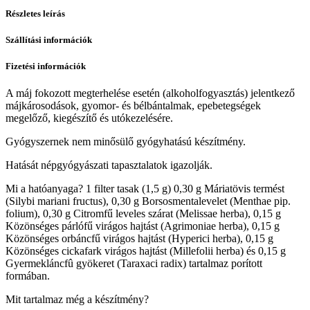
Részletes leírás
Szállítási információk
Fizetési információk
A máj fokozott megterhelése esetén (alkoholfogyasztás) jelentkező
májkárosodások, gyomor- és bélbántalmak, epebetegségek
megelőző, kiegészítő és utókezelésére.
Gyógyszernek nem minősülő gyógyhatású készítmény.
Hatását népgyógyászati tapasztalatok igazolják.
Mi a hatóanyaga? 1 filter tasak (1,5 g) 0,30 g Máriatövis termést
(Silybi mariani fructus), 0,30 g Borsosmentalevelet (Menthae pip.
folium), 0,30 g Citromfű leveles szárat (Melissae herba), 0,15 g
Közönséges párlófű virágos hajtást (Agrimoniae herba), 0,15 g
Közönséges orbáncfű virágos hajtást (Hyperici herba), 0,15 g
Közönséges cickafark virágos hajtást (Millefolii herba) és 0,15 g
Gyermekláncfû gyökeret (Taraxaci radix) tartalmaz porított
formában.
Mit tartalmaz még a készítmény?