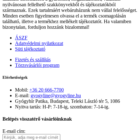
nyilvánosan fellelhető szakkönyvekből és tájékoztatókból
származnak. Ezek tartalmáért webáruházunk nem vállal felelősséget.
Minden esetben figyelmesen olvassa el a termék csomagolásán
található, illetve a termékhez mellékelt tájékoztatót. Ha valamiben
bizonytalan, forduljon hozzánk bizalommal!
ÁSZF
Adatvédelmi nyilatkozat
Süti tájékoztató
Fizetés és szállítás
Törzsvásárlói program
Elérhetőségek
Mobil:
+36 20 666-7700
E-mail:
gyogyline@gyogyline.hu
Gyógyhír Patika, Budapest, Teleki László tér 5, 1086
Nyitva tartás: H-P: 7-18-ig, szombaton: 7-14-ig.
Belépés visszatérő vásárlóinknak
E-mail cím: