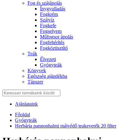
Fog és szájápolás
Í́nygyulladás
Fogkrém
Szájvíz
Fogkefe
Fogselyem
Műfogsor ápolás
Fogfehérítés
Fogköztisztító
Teák
É́lvezeti
Gyógyteák
Könyvek
Egészség ajándékba
Tápszer
Ajánlataink
Főoldal
Gyógyteák
Herbária pannonhalmi májvédő teakeverék 20 filter