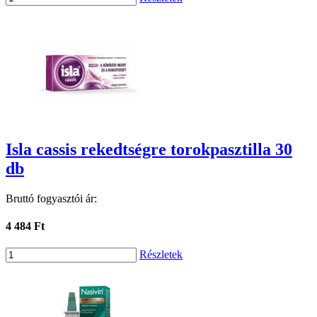
Isla cassis rekedtségre torokpasztilla 30
db
Bruttó fogyasztói ár:
4 484 Ft
Részletek