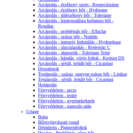
Arcápolás - érzékeny szem - Respectissime
Arcápolás - érzékeny bőr - Hydreane
Arcápolás - túlérzékeny bőr - Toleriane
Arcápolás - kipirosodásra hajlamos bőr -
Rosaliac
Arcápolás - problémás bőr - Effaclar
Arcápolás - száraz bőr - Nutritic
Arcápolás - intenzív hidratálás - Hydraphase
Arcápolás - ránctalanítás - Redermic C
Arcápolás - alapozók - Toleriane Teint
Arcápolás - hámlás, vörös foltok - Kerium DS
Arcápolás - sérült, irritált bőr - Cicaplast
Dezodorok
Testápolás - száraz, nagyon száraz bőr - Lipikar
Testápolás - sérült, irritált bőr - Cicaplast
Hajápolás
Fényvédelem - arcra
Fényvédelem - testre
Fényvédelem - gyermekeknek
Fényvédelem - napozás után
Uriage
Baba
Bőrgyógyászati vonal
Dépiderm - Pigmentfoltok
Hyséac - Problémás, zíros bőr