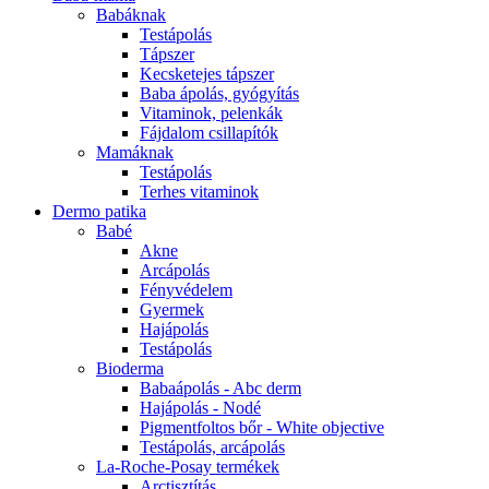
Babáknak
Testápolás
Tápszer
Kecsketejes tápszer
Baba ápolás, gyógyítás
Vitaminok, pelenkák
Fájdalom csillapítók
Mamáknak
Testápolás
Terhes vitaminok
Dermo patika
Babé
Akne
Arcápolás
Fényvédelem
Gyermek
Hajápolás
Testápolás
Bioderma
Babaápolás - Abc derm
Hajápolás - Nodé
Pigmentfoltos bőr - White objective
Testápolás, arcápolás
La-Roche-Posay termékek
Arctisztítás