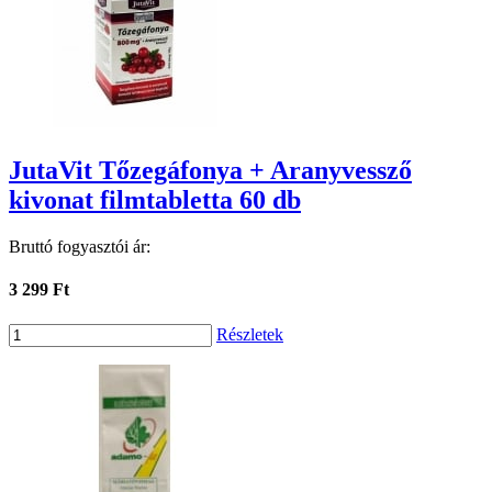
JutaVit Tőzegáfonya + Aranyvessző
kivonat filmtabletta 60 db
Bruttó fogyasztói ár:
3 299 Ft
Részletek