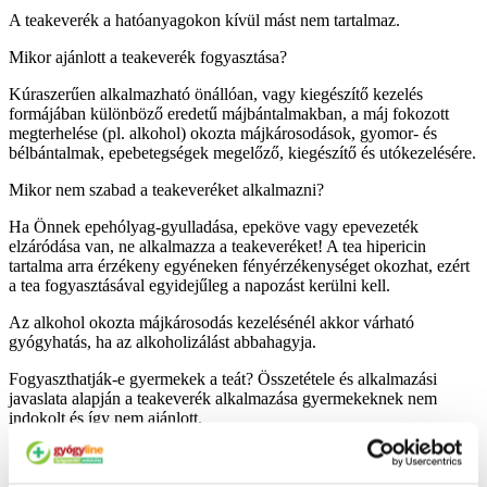
A teakeverék a hatóanyagokon kívül mást nem tartalmaz.
Mikor ajánlott a teakeverék fogyasztása?
Kúraszerűen alkalmazható önállóan, vagy kiegészítő kezelés
formájában különböző eredetű májbántalmakban, a máj fokozott
megterhelése (pl. alkohol) okozta májkárosodások, gyomor- és
bélbántalmak, epebetegségek megelőző, kiegészítő és utókezelésére.
Mikor nem szabad a teakeveréket alkalmazni?
Ha Önnek epehólyag-gyulladása, epeköve vagy epevezeték
elzáródása van, ne alkalmazza a teakeveréket! A tea hipericin
tartalma arra érzékeny egyéneken fényérzékenységet okozhat, ezért
a tea fogyasztásával egyidejűleg a napozást kerülni kell.
Az alkohol okozta májkárosodás kezelésénél akkor várható
gyógyhatás, ha az alkoholizálást abbahagyja.
Fogyaszthatják-e gyermekek a teát? Összetétele és alkalmazási
javaslata alapján a teakeverék alkalmazása gyermekeknek nem
indokolt és így nem ajánlott.
Alkalmazható-e a teakeverék más gyógyszerekkel? A teakeverék
fogyasztása nem ajánlott egyidejűleg a következő gyógyszerekkel,