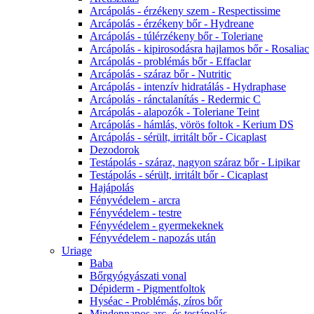
Arcápolás - érzékeny szem - Respectissime
Arcápolás - érzékeny bőr - Hydreane
Arcápolás - túlérzékeny bőr - Toleriane
Arcápolás - kipirosodásra hajlamos bőr - Rosaliac
Arcápolás - problémás bőr - Effaclar
Arcápolás - száraz bőr - Nutritic
Arcápolás - intenzív hidratálás - Hydraphase
Arcápolás - ránctalanítás - Redermic C
Arcápolás - alapozók - Toleriane Teint
Arcápolás - hámlás, vörös foltok - Kerium DS
Arcápolás - sérült, irritált bőr - Cicaplast
Dezodorok
Testápolás - száraz, nagyon száraz bőr - Lipikar
Testápolás - sérült, irritált bőr - Cicaplast
Hajápolás
Fényvédelem - arcra
Fényvédelem - testre
Fényvédelem - gyermekeknek
Fényvédelem - napozás után
Uriage
Baba
Bőrgyógyászati vonal
Dépiderm - Pigmentfoltok
Hyséac - Problémás, zíros bőr
Mindennapos arc- és testápolás