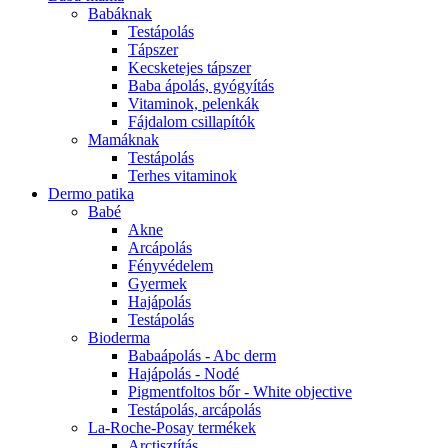
Babáknak
Testápolás
Tápszer
Kecsketejes tápszer
Baba ápolás, gyógyítás
Vitaminok, pelenkák
Fájdalom csillapítók
Mamáknak
Testápolás
Terhes vitaminok
Dermo patika
Babé
Akne
Arcápolás
Fényvédelem
Gyermek
Hajápolás
Testápolás
Bioderma
Babaápolás - Abc derm
Hajápolás - Nodé
Pigmentfoltos bőr - White objective
Testápolás, arcápolás
La-Roche-Posay termékek
Arctisztítás