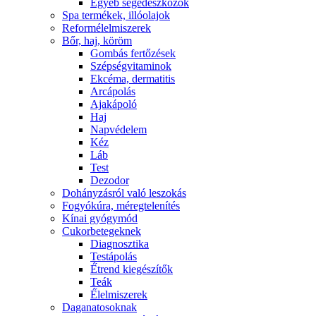
Egyéb segédeszközök
Spa termékek, illóolajok
Reformélelmiszerek
Bőr, haj, köröm
Gombás fertőzések
Szépségvitaminok
Ekcéma, dermatitis
Arcápolás
Ajakápoló
Haj
Napvédelem
Kéz
Láb
Test
Dezodor
Dohányzásról való leszokás
Fogyókúra, méregtelenítés
Kínai gyógymód
Cukorbetegeknek
Diagnosztika
Testápolás
É́trend kiegészítők
Teák
É́lelmiszerek
Daganatosoknak