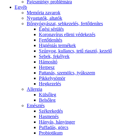
Pajzsmirigy problémára
Egyéb
Memória zavarok
Nyugtatók, altatók
Bőrgyógyászat, sebkezelés, fertőtlenítes
É́gési sérülés
Koronavírus elleni védekezés
Fertőtlenítés
Higiéniás termékek
Szúnyog, kullancs, tetű riasztó, kezelő
Sebek, fekélyek
Hámosító
Herpesz
Pattanás, szemölcs, tyúkszem
Pikkelysömör
Hegkezelés
Allergia
Külsőleg
Belsőleg
Emésztés
Székrekedés
Hasmenés
Hányás, hányinger
Puffadás, görcs
Probiotikum