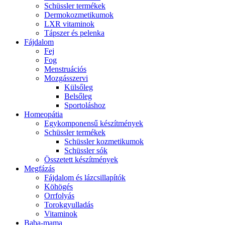
Schüssler termékek
Dermokozmetikumok
LXR vitaminok
Tápszer és pelenka
Fájdalom
Fej
Fog
Menstruációs
Mozgásszervi
Külsőleg
Belsőleg
Sportoláshoz
Homeopátia
Egykomponensű készítmények
Schüssler termékek
Schüssler kozmetikumok
Schüssler sók
Összetett készítmények
Megfázás
Fájdalom és lázcsillapítók
Köhögés
Orrfolyás
Torokgyulladás
Vitaminok
Baba-mama