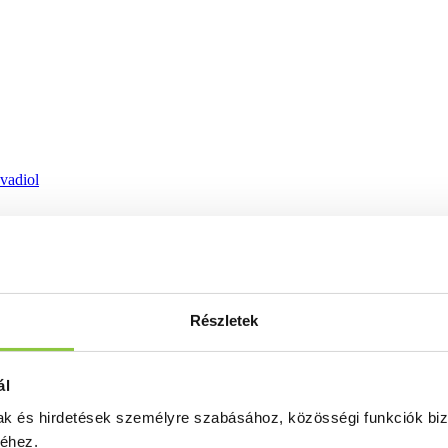
ovadiol
Részletek
ál
mak és hirdetések személyre szabásához, közösségi funkciók biz
séhez.