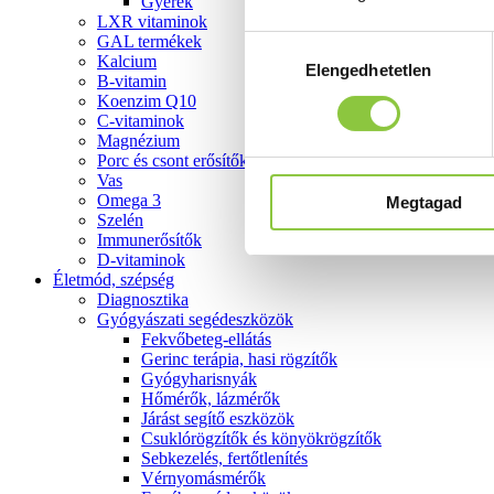
Gyerek
LXR vitaminok
GAL termékek
Hozzájárulás
Kalcium
Elengedhetetlen
kiválasztása
B-vitamin
Koenzim Q10
C-vitaminok
Magnézium
Porc és csont erősítők
Vas
Omega 3
Megtagad
Szelén
Immunerősítők
D-vitaminok
Életmód, szépség
Diagnosztika
Gyógyászati segédeszközök
Fekvőbeteg-ellátás
Gerinc terápia, hasi rögzítők
Gyógyharisnyák
Hőmérők, lázmérők
Járást segítő eszközök
Csuklórögzítők és könyökrögzítők
Sebkezelés, fertőtlenítés
Vérnyomásmérők