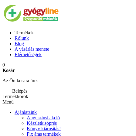
Termékek
Rólunk
Blog
A vásárlás menete
Elérhetőségek
0
Kosár
Az Ön kosara üres.
Belépés
Termékkörök
Menü
Ajánlataink
Augusztusi akció
Készletkisöprés
Könyv kiárusítás!
Fix áras termékek