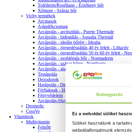
Toléderm/Roséliane - Érzékeny bőr
Xémose - Száraz bőr
Vichy termékek
Arcmaszk
Ajándékcsomag
Arcápolás - arctisztítás - Purete Thermale
Arcápolás - hidratálás - Aqualia Thermál
Arcápolás - ideális bőrért - Idealia
Arcápolás - öregedésgátlás 40 év felett - Liftactiv
Arcápolás - öregedésgátlás 50 és 60 év felett - Ne
Arcápolás - problémás bőr - Normaderm
Arcápolás - száraz bőrre - Nutrilogie
Arcápolás - alapozók
Testápolás
Dezodorok
Hajápolás - Dercos
Férfiaknak - Homme
Beleegyezés
Fényvédelem
Arcápolás-Slow Age
Dermedic
CeraVe
Ez a weboldal sütiket haszn
Vitaminok
Multivitamin
Sütiket használunk a tartal
Felnőtt
weboldalforgalmunk elemzé