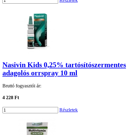
Részletek
Nasivin Kids 0,25% tartósítószermentes
adagolós orrspray 10 ml
Bruttó fogyasztói ár:
4 228 Ft
Részletek