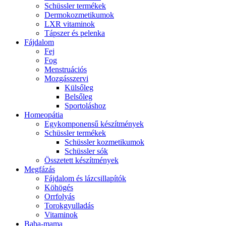
Schüssler termékek
Dermokozmetikumok
LXR vitaminok
Tápszer és pelenka
Fájdalom
Fej
Fog
Menstruációs
Mozgásszervi
Külsőleg
Belsőleg
Sportoláshoz
Homeopátia
Egykomponensű készítmények
Schüssler termékek
Schüssler kozmetikumok
Schüssler sók
Összetett készítmények
Megfázás
Fájdalom és lázcsillapítók
Köhögés
Orrfolyás
Torokgyulladás
Vitaminok
Baba-mama