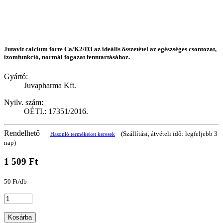
Jutavit calcium forte Ca/K2/D3 az ideális összetétel az egészséges csontozat,
izomfunkció, normál fogazat fenntartásához.
Gyártó:
Juvapharma Kft.
Nyilv. szám:
OÉTI.: 17351/2016.
Rendelhető
(Szállítási, átvételi idő: legfeljebb 3
Hasonló termékeket keresek
nap)
1 509 Ft
50 Ft/db
Kosárba