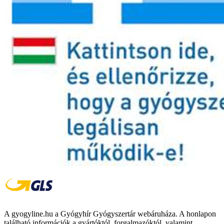
A gyogyline.hu a Gyógyhír Gyógyszertár webáruháza. A honlapon
található információk a gyártóktól, forgalmazóktól, valamint