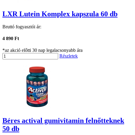
LXR Lutein Komplex kapszula 60 db
Bruttó fogyasztói ár:
4 890 Ft
*az akció előtti 30 nap legalacsonyabb ára
Részletek
Béres actival gumivitamin felnőtteknek
50 db