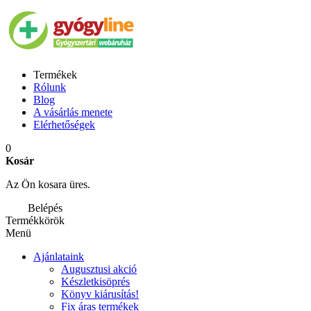
Termékek
Rólunk
Blog
A vásárlás menete
Elérhetőségek
0
Kosár
Az Ön kosara üres.
Belépés
Termékkörök
Menü
Ajánlataink
Augusztusi akció
Készletkisöprés
Könyv kiárusítás!
Fix áras termékek