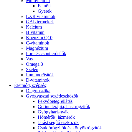
Multivitamin
Felnőtt
Gyerek
LXR vitaminok
GAL termékek
Kalcium
B-vitamin
Koenzim Q10
C-vitaminok
Magnézium
Porc és csont erősítők
Vas
Omega 3
Szelén
Immunerősítők
D-vitaminok
Életmód, szépség
Diagnosztika
Gyógyászati segédeszközök
Fekvőbeteg-ellátás
Gerinc terápia, hasi rögzítők
Gyógyharisnyák
Hőmérők, lázmérők
Járást segítő eszközök
Csuklórögzítők és könyökrögzítők