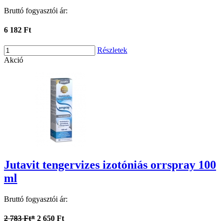
Bruttó fogyasztói ár:
6 182 Ft
Részletek
Akció
Jutavit tengervizes izotóniás orrspray 100
ml
Bruttó fogyasztói ár:
2 783 Ft*
2 650 Ft