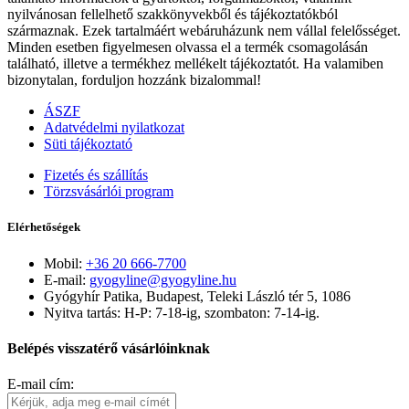
nyilvánosan fellelhető szakkönyvekből és tájékoztatókból
származnak. Ezek tartalmáért webáruházunk nem vállal felelősséget.
Minden esetben figyelmesen olvassa el a termék csomagolásán
található, illetve a termékhez mellékelt tájékoztatót. Ha valamiben
bizonytalan, forduljon hozzánk bizalommal!
ÁSZF
Adatvédelmi nyilatkozat
Süti tájékoztató
Fizetés és szállítás
Törzsvásárlói program
Elérhetőségek
Mobil:
+36 20 666-7700
E-mail:
gyogyline@gyogyline.hu
Gyógyhír Patika, Budapest, Teleki László tér 5, 1086
Nyitva tartás: H-P: 7-18-ig, szombaton: 7-14-ig.
Belépés visszatérő vásárlóinknak
E-mail cím: