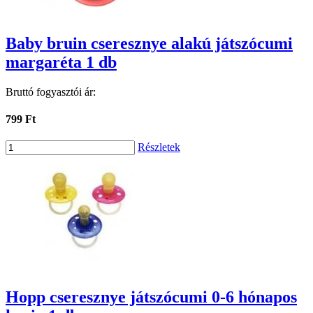
Baby bruin cseresznye alakú játszócumi
margaréta 1 db
Bruttó fogyasztói ár:
799 Ft
Részletek
Hopp cseresznye játszócumi 0-6 hónapos