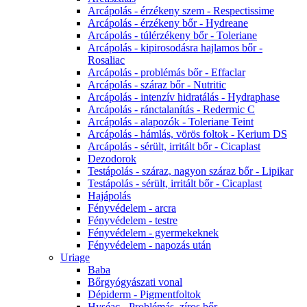
Arcápolás - érzékeny szem - Respectissime
Arcápolás - érzékeny bőr - Hydreane
Arcápolás - túlérzékeny bőr - Toleriane
Arcápolás - kipirosodásra hajlamos bőr -
Rosaliac
Arcápolás - problémás bőr - Effaclar
Arcápolás - száraz bőr - Nutritic
Arcápolás - intenzív hidratálás - Hydraphase
Arcápolás - ránctalanítás - Redermic C
Arcápolás - alapozók - Toleriane Teint
Arcápolás - hámlás, vörös foltok - Kerium DS
Arcápolás - sérült, irritált bőr - Cicaplast
Dezodorok
Testápolás - száraz, nagyon száraz bőr - Lipikar
Testápolás - sérült, irritált bőr - Cicaplast
Hajápolás
Fényvédelem - arcra
Fényvédelem - testre
Fényvédelem - gyermekeknek
Fényvédelem - napozás után
Uriage
Baba
Bőrgyógyászati vonal
Dépiderm - Pigmentfoltok
Hyséac - Problémás, zíros bőr