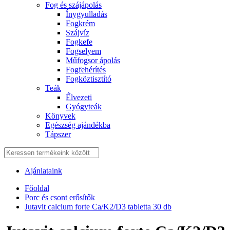
Fog és szájápolás
Í́nygyulladás
Fogkrém
Szájvíz
Fogkefe
Fogselyem
Műfogsor ápolás
Fogfehérítés
Fogköztisztító
Teák
É́lvezeti
Gyógyteák
Könyvek
Egészség ajándékba
Tápszer
Ajánlataink
Főoldal
Porc és csont erősítők
Jutavit calcium forte Ca/K2/D3 tabletta 30 db