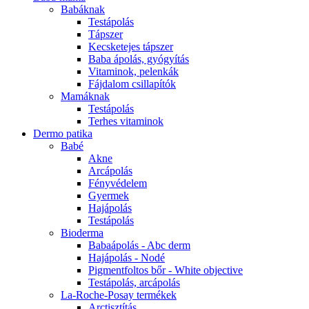
Babáknak
Testápolás
Tápszer
Kecsketejes tápszer
Baba ápolás, gyógyítás
Vitaminok, pelenkák
Fájdalom csillapítók
Mamáknak
Testápolás
Terhes vitaminok
Dermo patika
Babé
Akne
Arcápolás
Fényvédelem
Gyermek
Hajápolás
Testápolás
Bioderma
Babaápolás - Abc derm
Hajápolás - Nodé
Pigmentfoltos bőr - White objective
Testápolás, arcápolás
La-Roche-Posay termékek
Arctisztítás