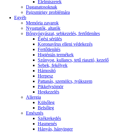
É́lelmiszerek
Daganatosoknak
Pajzsmirigy problémára
Egyéb
Memória zavarok
Nyugtatók, altatók
Bőrgyógyászat, sebkezelés, fertőtlenítes
É́gési sérülés
Koronavírus elleni védekezés
Fertőtlenítés
Higiéniás termékek
Szúnyog, kullancs, tetű riasztó, kezelő
Sebek, fekélyek
Hámosító
Herpesz
Pattanás, szemölcs, tyúkszem
Pikkelysömör
Hegkezelés
Allergia
Külsőleg
Belsőleg
Emésztés
Székrekedés
Hasmenés
Hányás, hányinger