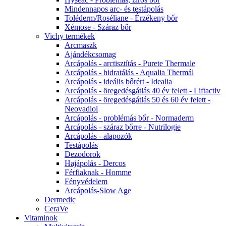
Mindennapos arc- és testápolás
Toléderm/Roséliane - Érzékeny bőr
Xémose - Száraz bőr
Vichy termékek
Arcmaszk
Ajándékcsomag
Arcápolás - arctisztítás - Purete Thermale
Arcápolás - hidratálás - Aqualia Thermál
Arcápolás - ideális bőrért - Idealia
Arcápolás - öregedésgátlás 40 év felett - Liftactiv
Arcápolás - öregedésgátlás 50 és 60 év felett -
Neovadiol
Arcápolás - problémás bőr - Normaderm
Arcápolás - száraz bőrre - Nutrilogie
Arcápolás - alapozók
Testápolás
Dezodorok
Hajápolás - Dercos
Férfiaknak - Homme
Fényvédelem
Arcápolás-Slow Age
Dermedic
CeraVe
Vitaminok