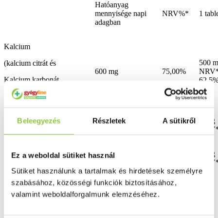
Hatóanyag
mennyisége napi
NRV%*
1 tabl
adagban
Kalcium
500 
(kalcium citrát és
600 mg
75,00%
NRV*
Kalcium karbonát
62,5
formájában)
10µg
Beleegyezés
Részletek
A sütikről
K2 vitamin
50µg
66,67%
NRV*
10µg
Ez a weboldal sütiket használ
D3 vitamin
30µg (1200NE)
600%
NRV*
Sütiket használunk a tartalmak és hirdetések személyre
szabásához, közösségi funkciók biztosításához,
Figyelmeztetés: az étrend-kiegészítő nem helyettesíti a változatos és
valamint weboldalforgalmunk elemzéséhez.
kiegyensúlyozott étrendet és az egészséges életmódot. Ne lépje túl a
napi ajánlott adagot. Gyermekek elől elzárva tartandó.