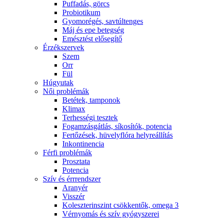
Puffadás, görcs
Probiotikum
Gyomorégés, savtúltenges
Máj és epe betegség
Emésztést elősegítő
Érzékszervek
Szem
Orr
Fül
Húgyutak
Női problémák
Betétek, tamponok
Klimax
Terhességi tesztek
Fogamzásgátlás, síkosítók, potencia
Fertőzések, hüvelyflóra helyreállítás
Inkontinencia
Férfi problémák
Prosztata
Potencia
Szív és érrrendszer
Aranyér
Visszér
Koleszterinszint csökkentők, omega 3
Vérnyomás és szív gyógyszerei