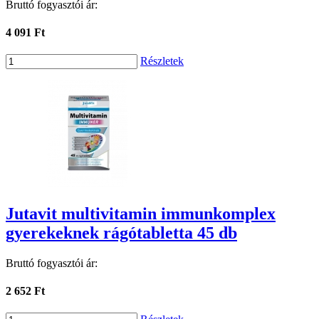
Bruttó fogyasztói ár:
4 091 Ft
Részletek
Jutavit multivitamin immunkomplex
gyerekeknek rágótabletta 45 db
Bruttó fogyasztói ár:
2 652 Ft