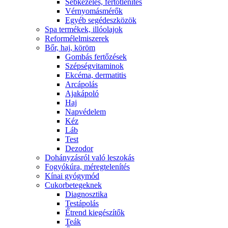
Sebkezelés, fertőtlenítés
Vérnyomásmérők
Egyéb segédeszközök
Spa termékek, illóolajok
Reformélelmiszerek
Bőr, haj, köröm
Gombás fertőzések
Szépségvitaminok
Ekcéma, dermatitis
Arcápolás
Ajakápoló
Haj
Napvédelem
Kéz
Láb
Test
Dezodor
Dohányzásról való leszokás
Fogyókúra, méregtelenítés
Kínai gyógymód
Cukorbetegeknek
Diagnosztika
Testápolás
É́trend kiegészítők
Teák