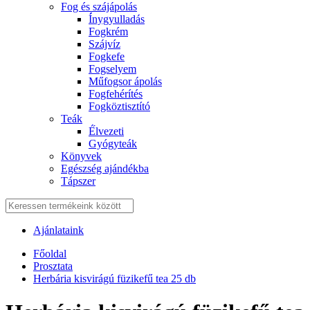
Fog és szájápolás
Í́nygyulladás
Fogkrém
Szájvíz
Fogkefe
Fogselyem
Műfogsor ápolás
Fogfehérítés
Fogköztisztító
Teák
É́lvezeti
Gyógyteák
Könyvek
Egészség ajándékba
Tápszer
Ajánlataink
Főoldal
Prosztata
Herbária kisvirágú füzikefű tea 25 db