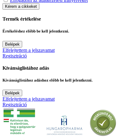
Elfogadom az adatkezelési irányelveket
Kérem a cikkeket
Termék értékelése
Értékeléshez előbb be kell jelentkezni.
Belépek
Elfelejtettem a jelszavamat
Regisztráció
Kívánságlistához adás
Kívánságlistához adáshoz előbb be kell jelentkezni.
Belépek
Elfelejtettem a jelszavamat
Regisztráció