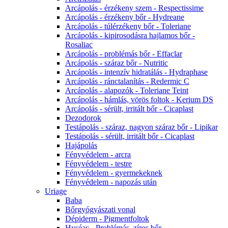
Arcápolás - érzékeny szem - Respectissime
Arcápolás - érzékeny bőr - Hydreane
Arcápolás - túlérzékeny bőr - Toleriane
Arcápolás - kipirosodásra hajlamos bőr -
Rosaliac
Arcápolás - problémás bőr - Effaclar
Arcápolás - száraz bőr - Nutritic
Arcápolás - intenzív hidratálás - Hydraphase
Arcápolás - ránctalanítás - Redermic C
Arcápolás - alapozók - Toleriane Teint
Arcápolás - hámlás, vörös foltok - Kerium DS
Arcápolás - sérült, irritált bőr - Cicaplast
Dezodorok
Testápolás - száraz, nagyon száraz bőr - Lipikar
Testápolás - sérült, irritált bőr - Cicaplast
Hajápolás
Fényvédelem - arcra
Fényvédelem - testre
Fényvédelem - gyermekeknek
Fényvédelem - napozás után
Uriage
Baba
Bőrgyógyászati vonal
Dépiderm - Pigmentfoltok
Hyséac - Problémás, zíros bőr