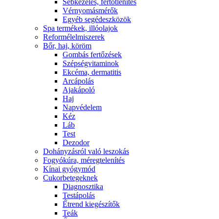
Sebkezelés, fertőtlenítés
Vérnyomásmérők
Egyéb segédeszközök
Spa termékek, illóolajok
Reformélelmiszerek
Bőr, haj, köröm
Gombás fertőzések
Szépségvitaminok
Ekcéma, dermatitis
Arcápolás
Ajakápoló
Haj
Napvédelem
Kéz
Láb
Test
Dezodor
Dohányzásról való leszokás
Fogyókúra, méregtelenítés
Kínai gyógymód
Cukorbetegeknek
Diagnosztika
Testápolás
É́trend kiegészítők
Teák