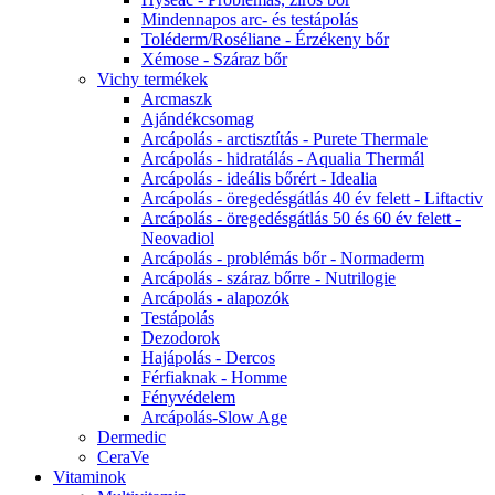
Mindennapos arc- és testápolás
Toléderm/Roséliane - Érzékeny bőr
Xémose - Száraz bőr
Vichy termékek
Arcmaszk
Ajándékcsomag
Arcápolás - arctisztítás - Purete Thermale
Arcápolás - hidratálás - Aqualia Thermál
Arcápolás - ideális bőrért - Idealia
Arcápolás - öregedésgátlás 40 év felett - Liftactiv
Arcápolás - öregedésgátlás 50 és 60 év felett -
Neovadiol
Arcápolás - problémás bőr - Normaderm
Arcápolás - száraz bőrre - Nutrilogie
Arcápolás - alapozók
Testápolás
Dezodorok
Hajápolás - Dercos
Férfiaknak - Homme
Fényvédelem
Arcápolás-Slow Age
Dermedic
CeraVe
Vitaminok