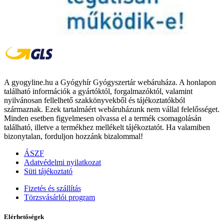
A gyogyline.hu a Gyógyhír Gyógyszertár webáruháza. A honlapon
található információk a gyártóktól, forgalmazóktól, valamint
nyilvánosan fellelhető szakkönyvekből és tájékoztatókból
származnak. Ezek tartalmáért webáruházunk nem vállal felelősséget.
Minden esetben figyelmesen olvassa el a termék csomagolásán
található, illetve a termékhez mellékelt tájékoztatót. Ha valamiben
bizonytalan, forduljon hozzánk bizalommal!
ÁSZF
Adatvédelmi nyilatkozat
Süti tájékoztató
Fizetés és szállítás
Törzsvásárlói program
Elérhetőségek