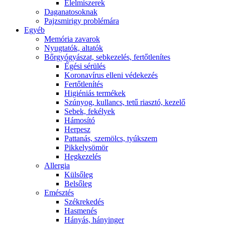
É́lelmiszerek
Daganatosoknak
Pajzsmirigy problémára
Egyéb
Memória zavarok
Nyugtatók, altatók
Bőrgyógyászat, sebkezelés, fertőtlenítes
É́gési sérülés
Koronavírus elleni védekezés
Fertőtlenítés
Higiéniás termékek
Szúnyog, kullancs, tetű riasztó, kezelő
Sebek, fekélyek
Hámosító
Herpesz
Pattanás, szemölcs, tyúkszem
Pikkelysömör
Hegkezelés
Allergia
Külsőleg
Belsőleg
Emésztés
Székrekedés
Hasmenés
Hányás, hányinger