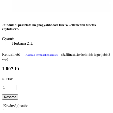
Jóindulatú prosztata megnagyobbodást kísérő kellemetlen tünetek
enyhítésére.
Gyártó:
Herbária Zrt.
Rendelhető
(Szállítási, átvételi idő: legfeljebb 3
Hasonló termékeket keresek
nap)
1 007 Ft
40 Ft/db
Kosárba
Kívánságlistába