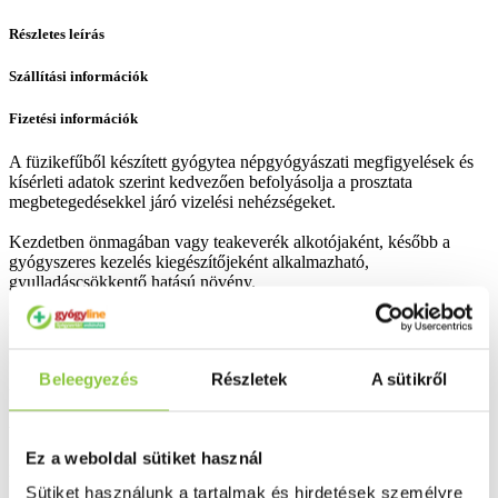
Részletes leírás
Szállítási információk
Fizetési információk
A füzikefűből készített gyógytea népgyógyászati megfigyelések és
kísérleti adatok szerint kedvezően befolyásolja a prosztata
megbetegedésekkel járó vizelési nehézségeket.
Kezdetben önmagában vagy teakeverék alkotójaként, később a
gyógyszeres kezelés kiegészítőjeként alkalmazható,
gyulladáscsökkentő hatású növény.
Bővebben ...
Ingyenes szállítás 18 000 Ft felett
Beleegyezés
Részletek
A sütikről
Minőségellenőrzött termékek
Valós gyógyszertári háttér
Ez a weboldal sütiket használ
Folyamatos akciók
Sütiket használunk a tartalmak és hirdetések személyre