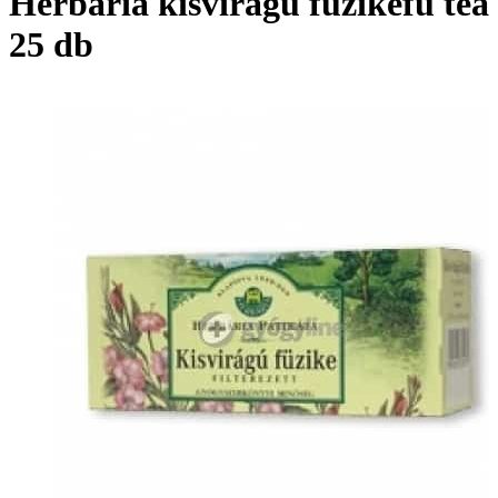
Herbária kisvirágú füzikefű tea
25 db