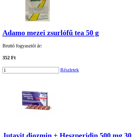
Adamo mezei zsurlófű tea 50 g
Bruttó fogyasztói ár:
352 Ft
Részletek
Jutavit diozmin + Heszperidin 500 mg 30