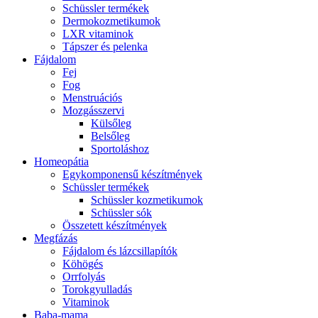
Schüssler termékek
Dermokozmetikumok
LXR vitaminok
Tápszer és pelenka
Fájdalom
Fej
Fog
Menstruációs
Mozgásszervi
Külsőleg
Belsőleg
Sportoláshoz
Homeopátia
Egykomponensű készítmények
Schüssler termékek
Schüssler kozmetikumok
Schüssler sók
Összetett készítmények
Megfázás
Fájdalom és lázcsillapítók
Köhögés
Orrfolyás
Torokgyulladás
Vitaminok
Baba-mama