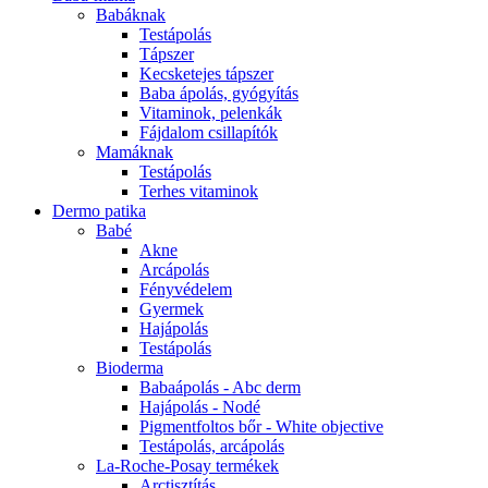
Babáknak
Testápolás
Tápszer
Kecsketejes tápszer
Baba ápolás, gyógyítás
Vitaminok, pelenkák
Fájdalom csillapítók
Mamáknak
Testápolás
Terhes vitaminok
Dermo patika
Babé
Akne
Arcápolás
Fényvédelem
Gyermek
Hajápolás
Testápolás
Bioderma
Babaápolás - Abc derm
Hajápolás - Nodé
Pigmentfoltos bőr - White objective
Testápolás, arcápolás
La-Roche-Posay termékek
Arctisztítás