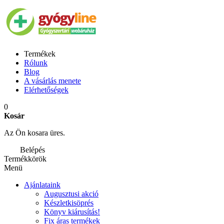
Termékek
Rólunk
Blog
A vásárlás menete
Elérhetőségek
0
Kosár
Az Ön kosara üres.
Belépés
Termékkörök
Menü
Ajánlataink
Augusztusi akció
Készletkisöprés
Könyv kiárusítás!
Fix áras termékek