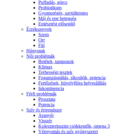
Puffadás, görcs
Probiotikum
Gyomorégés, savtúltenges
Máj és epe betegség
Emésztést elősegítő
Érzékszervek
Szem
Orr
Fül
Húgyutak
Női problémák
Betétek, tamponok
Klimax
Terhességi tesztek
Fogamzásgátlás, síkosítók, potencia
Fertőzések, hüvelyflóra helyreállítás
Inkontinencia
Férfi problémák
Prosztata
Potencia
Szív és érrrendszer
Aranyér
Visszér
Koleszterinszint csökkentők, omega 3
Vérnyomás és szív gyógyszerei