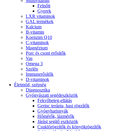
Multivitamin
Felnőtt
Gyerek
LXR vitaminok
GAL termékek
Kalcium
B-vitamin
Koenzim Q10
C-vitaminok
Magnézium
Porc és csont erősítők
Vas
Omega 3
Szelén
Immunerősítők
D-vitaminok
Életmód, szépség
Diagnosztika
Gyógyászati segédeszközök
Fekvőbeteg-ellátás
Gerinc terápia, hasi rögzítők
Gyógyharisnyák
Hőmérők, lázmérők
Járást segítő eszközök
Csuklórögzítők és könyökrögzítők