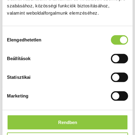
szabásához, közösségi funkciók biztosításához,
Ezek is érdekelhetik Önt
valamint weboldalforgalmunk elemzéséhez.
Hozzájárulás
Elengedhetetlen
kiválasztása
Beállítások
Statisztikai
Jutavit multivitamin senior 50+
filmtabletta 45 db
Marketing
Bruttó fogyasztói ár:
2 069 Ft
Rendben
Részletek