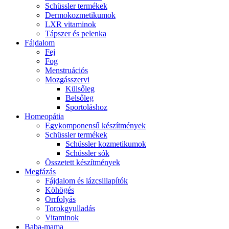
Schüssler termékek
Dermokozmetikumok
LXR vitaminok
Tápszer és pelenka
Fájdalom
Fej
Fog
Menstruációs
Mozgásszervi
Külsőleg
Belsőleg
Sportoláshoz
Homeopátia
Egykomponensű készítmények
Schüssler termékek
Schüssler kozmetikumok
Schüssler sók
Összetett készítmények
Megfázás
Fájdalom és lázcsillapítók
Köhögés
Orrfolyás
Torokgyulladás
Vitaminok
Baba-mama