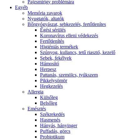
Pajzsmirigy problémára
Egyéb
Memória zavarok
Nyugtatók, altatók
Bőrgyógyászat, sebkezelés, fertőtlenítes
É́gési sérülés
Koronavírus elleni védekezés
Fertőtlenítés
Higiéniás termékek
Szúnyog, kullancs, tetű riasztó, kezelő
Sebek, fekélyek
Hámosító
Herpesz
Pattanás, szemölcs, tyúkszem
Pikkelysömör
Hegkezelés
Allergia
Külsőleg
Belsőleg
Emésztés
Székrekedés
Hasmenés
Hányás, hányinger
Puffadás, görcs
Probiotikum