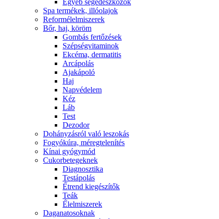
Egyéb segédeszközök
Spa termékek, illóolajok
Reformélelmiszerek
Bőr, haj, köröm
Gombás fertőzések
Szépségvitaminok
Ekcéma, dermatitis
Arcápolás
Ajakápoló
Haj
Napvédelem
Kéz
Láb
Test
Dezodor
Dohányzásról való leszokás
Fogyókúra, méregtelenítés
Kínai gyógymód
Cukorbetegeknek
Diagnosztika
Testápolás
É́trend kiegészítők
Teák
É́lelmiszerek
Daganatosoknak