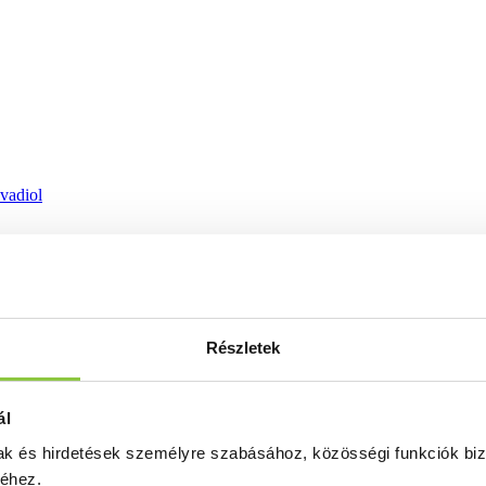
ovadiol
Részletek
ál
mak és hirdetések személyre szabásához, közösségi funkciók biz
séhez.