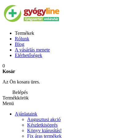
Termékek
Rólunk
Blog
A vásárlás menete
Elérhetőségek
0
Kosár
Az Ön kosara üres.
Belépés
Termékkörök
Menü
Ajánlataink
Augusztusi akció
Készletkisöprés
Könyv kiárusítás!
Fix áras termékek