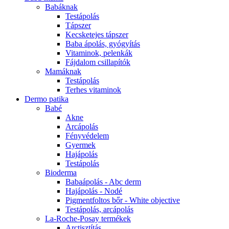
Babáknak
Testápolás
Tápszer
Kecsketejes tápszer
Baba ápolás, gyógyítás
Vitaminok, pelenkák
Fájdalom csillapítók
Mamáknak
Testápolás
Terhes vitaminok
Dermo patika
Babé
Akne
Arcápolás
Fényvédelem
Gyermek
Hajápolás
Testápolás
Bioderma
Babaápolás - Abc derm
Hajápolás - Nodé
Pigmentfoltos bőr - White objective
Testápolás, arcápolás
La-Roche-Posay termékek
Arctisztítás