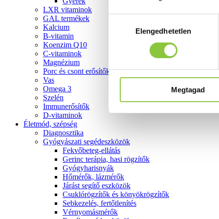
Gyerek
LXR vitaminok
GAL termékek
Hozzájárulás
Kalcium
Elengedhetetlen
kiválasztása
B-vitamin
Koenzim Q10
C-vitaminok
Magnézium
Porc és csont erősítők
Vas
Omega 3
Megtagad
Szelén
Immunerősítők
D-vitaminok
Életmód, szépség
Diagnosztika
Gyógyászati segédeszközök
Fekvőbeteg-ellátás
Gerinc terápia, hasi rögzítők
Gyógyharisnyák
Hőmérők, lázmérők
Járást segítő eszközök
Csuklórögzítők és könyökrögzítők
Sebkezelés, fertőtlenítés
Vérnyomásmérők