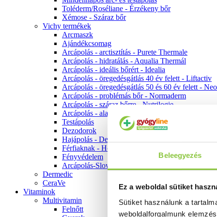
Toléderm/Roséliane - Érzékeny bőr
Xémose - Száraz bőr
Vichy termékek
Arcmaszk
Ajándékcsomag
Arcápolás - arctisztítás - Purete Thermale
Arcápolás - hidratálás - Aqualia Thermál
Arcápolás - ideális bőrért - Idealia
Arcápolás - öregedésgátlás 40 év felett - Liftactiv
Arcápolás - öregedésgátlás 50 és 60 év felett - Ne
Arcápolás - problémás bőr - Normaderm
Arcápolás - száraz bőrre - Nutrilogie
Arcápolás - alapozók
Testápolás
Dezodorok
Hajápolás - Dercos
Férfiaknak - Homme
Beleegyezés
Fényvédelem
Arcápolás-Slow Age
Dermedic
CeraVe
Ez a weboldal sütiket haszn
Vitaminok
Multivitamin
Sütiket használunk a tartal
Felnőtt
weboldalforgalmunk elemzé