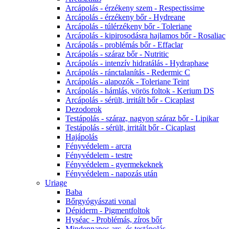
Arcápolás - érzékeny szem - Respectissime
Arcápolás - érzékeny bőr - Hydreane
Arcápolás - túlérzékeny bőr - Toleriane
Arcápolás - kipirosodásra hajlamos bőr - Rosaliac
Arcápolás - problémás bőr - Effaclar
Arcápolás - száraz bőr - Nutritic
Arcápolás - intenzív hidratálás - Hydraphase
Arcápolás - ránctalanítás - Redermic C
Arcápolás - alapozók - Toleriane Teint
Arcápolás - hámlás, vörös foltok - Kerium DS
Arcápolás - sérült, irritált bőr - Cicaplast
Dezodorok
Testápolás - száraz, nagyon száraz bőr - Lipikar
Testápolás - sérült, irritált bőr - Cicaplast
Hajápolás
Fényvédelem - arcra
Fényvédelem - testre
Fényvédelem - gyermekeknek
Fényvédelem - napozás után
Uriage
Baba
Bőrgyógyászati vonal
Dépiderm - Pigmentfoltok
Hyséac - Problémás, zíros bőr
Mindennapos arc- és testápolás