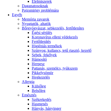
É́lelmiszerek
Daganatosoknak
Pajzsmirigy problémára
Egyéb
Memória zavarok
Nyugtatók, altatók
Bőrgyógyászat, sebkezelés, fertőtlenítes
É́gési sérülés
Koronavírus elleni védekezés
Fertőtlenítés
Higiéniás termékek
Szúnyog, kullancs, tetű riasztó, kezelő
Sebek, fekélyek
Hámosító
Herpesz
Pattanás, szemölcs, tyúkszem
Pikkelysömör
Hegkezelés
Allergia
Külsőleg
Belsőleg
Emésztés
Székrekedés
Hasmenés
Hányás, hányinger