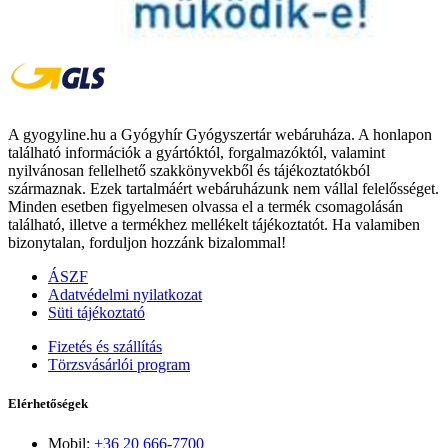
A gyogyline.hu a Gyógyhír Gyógyszertár webáruháza. A honlapon
található információk a gyártóktól, forgalmazóktól, valamint
nyilvánosan fellelhető szakkönyvekből és tájékoztatókból
származnak. Ezek tartalmáért webáruházunk nem vállal felelősséget.
Minden esetben figyelmesen olvassa el a termék csomagolásán
található, illetve a termékhez mellékelt tájékoztatót. Ha valamiben
bizonytalan, forduljon hozzánk bizalommal!
ÁSZF
Adatvédelmi nyilatkozat
Süti tájékoztató
Fizetés és szállítás
Törzsvásárlói program
Elérhetőségek
Mobil:
+36 20 666-7700