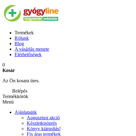
Termékek
Rólunk
Blog
A vásárlás menete
Elérhetőségek
0
Kosár
Az Ön kosara üres.
Belépés
Termékkörök
Menü
Ajánlataink
Augusztusi akció
Készletkisöprés
Könyv kiárusítás!
Fix áras termékek