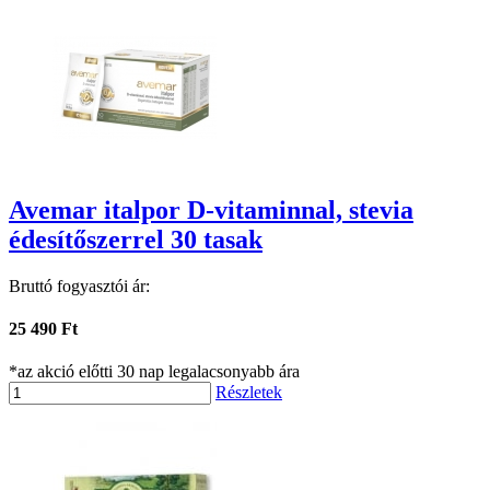
Avemar italpor D-vitaminnal, stevia
édesítőszerrel 30 tasak
Bruttó fogyasztói ár:
25 490 Ft
*az akció előtti 30 nap legalacsonyabb ára
Részletek