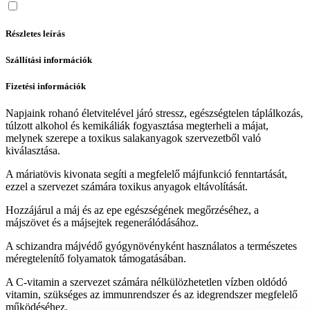
Részletes leírás
Szállítási információk
Fizetési információk
Napjaink rohanó életvitelével járó stressz, egészségtelen táplálkozás,
túlzott alkohol és kemikáliák fogyasztása megterheli a májat,
melynek szerepe a toxikus salakanyagok szervezetből való
kiválasztása.
A máriatövis kivonata segíti a megfelelő májfunkció fenntartását,
ezzel a szervezet számára toxikus anyagok eltávolítását.
Hozzájárul a máj és az epe egészségének megőrzéséhez, a
májszövet és a májsejtek regenerálódásához.
A schizandra májvédő gyógynövényként használatos a természetes
méregtelenítő folyamatok támogatásában.
A C-vitamin a szervezet számára nélkülözhetetlen vízben oldódó
vitamin, szükséges az immunrendszer és az idegrendszer megfelelő
működéséhez.