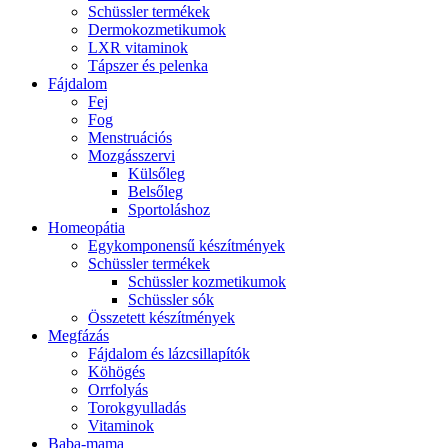
Schüssler termékek
Dermokozmetikumok
LXR vitaminok
Tápszer és pelenka
Fájdalom
Fej
Fog
Menstruációs
Mozgásszervi
Külsőleg
Belsőleg
Sportoláshoz
Homeopátia
Egykomponensű készítmények
Schüssler termékek
Schüssler kozmetikumok
Schüssler sók
Összetett készítmények
Megfázás
Fájdalom és lázcsillapítók
Köhögés
Orrfolyás
Torokgyulladás
Vitaminok
Baba-mama