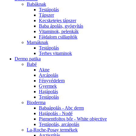
Babáknak
Testápolás
Tápszer
Kecsketejes tápszer
Baba ápolás, gyógyítás
Vitaminok, pelenkák
Fájdalom csillapítók
Mamáknak
Testápolás
Terhes vitaminok
Dermo patika
Babé
Akne
Arcápolás
Fényvédelem
Gyermek
Hajápolás
Testápolás
Bioderma
Babaápolás - Abc derm
Hajápolás - Nodé
Pigmentfoltos bőr - White objective
Testápolás, arcápolás
La-Roche-Posay termékek
Arctisztítás