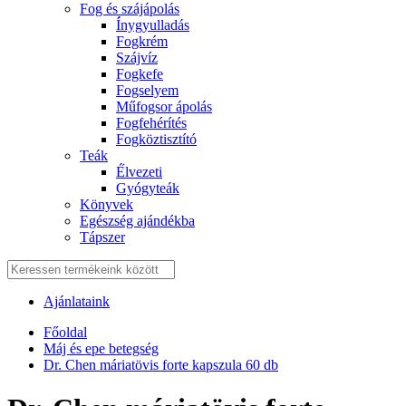
Fog és szájápolás
Í́nygyulladás
Fogkrém
Szájvíz
Fogkefe
Fogselyem
Műfogsor ápolás
Fogfehérítés
Fogköztisztító
Teák
É́lvezeti
Gyógyteák
Könyvek
Egészség ajándékba
Tápszer
Ajánlataink
Főoldal
Máj és epe betegség
Dr. Chen máriatövis forte kapszula 60 db