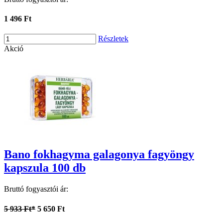
1 496 Ft
Részletek
Akció
Bano fokhagyma galagonya fagyöngy
kapszula 100 db
Bruttó fogyasztói ár:
5 933 Ft*
5 650 Ft