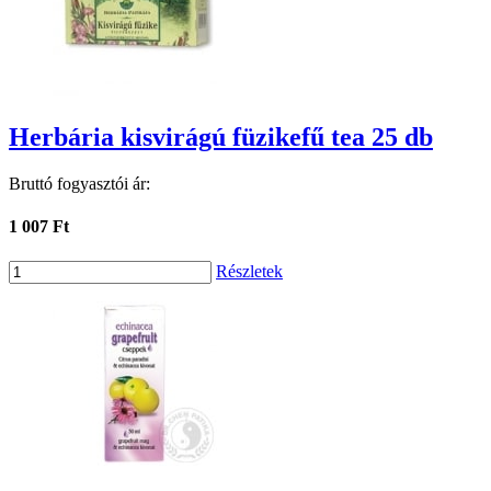
Herbária kisvirágú füzikefű tea 25 db
Bruttó fogyasztói ár:
1 007 Ft
Részletek