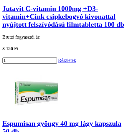
Jutavit C-vitamin 1000mg +D3-
vitamin+Cink csipkebogyó kivonattal
nyújtott felszívódású filmtabletta 100 db
Bruttó fogyasztói ár:
3 156 Ft
Részletek
Espumisan gyöngy 40 mg lágy kapszula
50 db