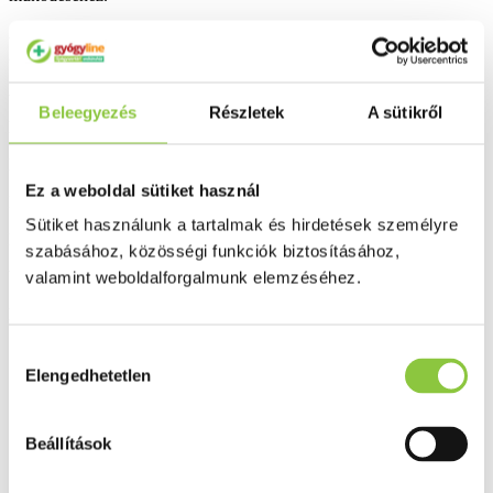
A kapszulában található máriatövis kivonat 7200 mg
gyógynövénynek felel meg.
Adagolás: Napi 1 x 1 kapszula folyadékkal lenyelve.
Beleegyezés
Részletek
A sütikről
Kiszerelés: 60 db.
Bővebben ...
Ez a weboldal sütiket használ
Ingyenes szállítás 18 000 Ft felett
Sütiket használunk a tartalmak és hirdetések személyre
Minőségellenőrzött termékek
szabásához, közösségi funkciók biztosításához,
Valós gyógyszertári háttér
valamint weboldalforgalmunk elemzéséhez.
Folyamatos akciók
Hozzájárulás
Ezek is érdekelhetik Önt
Elengedhetetlen
kiválasztása
Beállítások