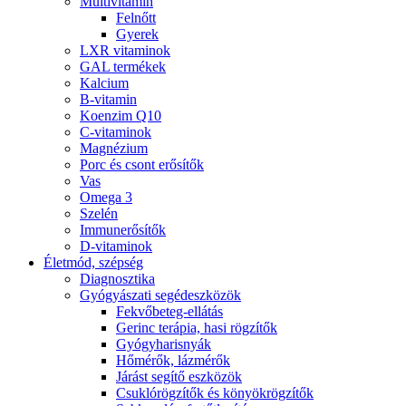
Multivitamin
Felnőtt
Gyerek
LXR vitaminok
GAL termékek
Kalcium
B-vitamin
Koenzim Q10
C-vitaminok
Magnézium
Porc és csont erősítők
Vas
Omega 3
Szelén
Immunerősítők
D-vitaminok
Életmód, szépség
Diagnosztika
Gyógyászati segédeszközök
Fekvőbeteg-ellátás
Gerinc terápia, hasi rögzítők
Gyógyharisnyák
Hőmérők, lázmérők
Járást segítő eszközök
Csuklórögzítők és könyökrögzítők