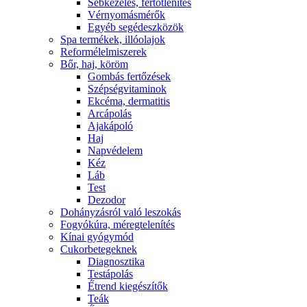
Sebkezelés, fertőtlenítés
Vérnyomásmérők
Egyéb segédeszközök
Spa termékek, illóolajok
Reformélelmiszerek
Bőr, haj, köröm
Gombás fertőzések
Szépségvitaminok
Ekcéma, dermatitis
Arcápolás
Ajakápoló
Haj
Napvédelem
Kéz
Láb
Test
Dezodor
Dohányzásról való leszokás
Fogyókúra, méregtelenítés
Kínai gyógymód
Cukorbetegeknek
Diagnosztika
Testápolás
É́trend kiegészítők
Teák