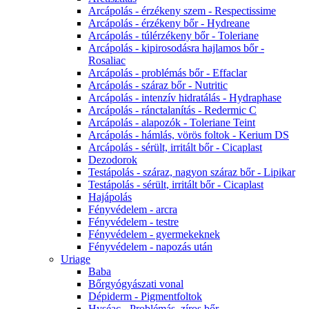
Arcápolás - érzékeny szem - Respectissime
Arcápolás - érzékeny bőr - Hydreane
Arcápolás - túlérzékeny bőr - Toleriane
Arcápolás - kipirosodásra hajlamos bőr -
Rosaliac
Arcápolás - problémás bőr - Effaclar
Arcápolás - száraz bőr - Nutritic
Arcápolás - intenzív hidratálás - Hydraphase
Arcápolás - ránctalanítás - Redermic C
Arcápolás - alapozók - Toleriane Teint
Arcápolás - hámlás, vörös foltok - Kerium DS
Arcápolás - sérült, irritált bőr - Cicaplast
Dezodorok
Testápolás - száraz, nagyon száraz bőr - Lipikar
Testápolás - sérült, irritált bőr - Cicaplast
Hajápolás
Fényvédelem - arcra
Fényvédelem - testre
Fényvédelem - gyermekeknek
Fényvédelem - napozás után
Uriage
Baba
Bőrgyógyászati vonal
Dépiderm - Pigmentfoltok
Hyséac - Problémás, zíros bőr