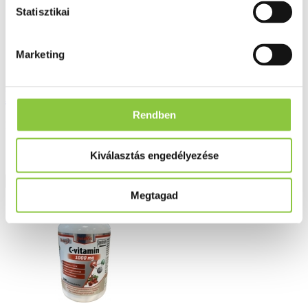
Statisztikai
Marketing
Milgamma N lágy kapszula, 100 db
Rendben
Bruttó fogyasztói ár:
12 764 Ft
Kiválasztás engedélyezése
Részletek
Megtagad