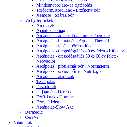
Mindennapos arc- és testápolás
Toléderm/Roséliane - Érzékeny bőr
Xémose - Száraz bőr
Vichy termékek
Arcmaszk
Ajándékcsomag
Arcápolás - arctisztítás - Purete Thermale
Arcápolás - hidratálás - Aqualia Thermál
Arcápolás - ideális bőrért - Idealia
Arcápolás - öregedésgátlás 40 év felett - Liftactiv
Arcápolás - öregedésgátlás 50 és 60 év felett -
Neovadiol
Arcápolás - problémás bőr - Normaderm
Arcápolás - száraz bőrre - Nutrilogie
Arcápolás - alapozók
Testápolás
Dezodorok
Hajápolás - Dercos
Férfiaknak - Homme
Fényvédelem
Arcápolás-Slow Age
Dermedic
CeraVe
Vitaminok