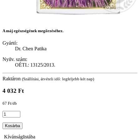
A máj egészségének megőrzéséhez.
Gyártó:
Dr. Chen Patika
Nyilv. szám:
OÉTI.: 13125/2013.
Raktáron
(Szállítási, átvételi idő: legfeljebb két nap)
4 032 Ft
67 Ft/db
Kosárba
Kívánságlistába