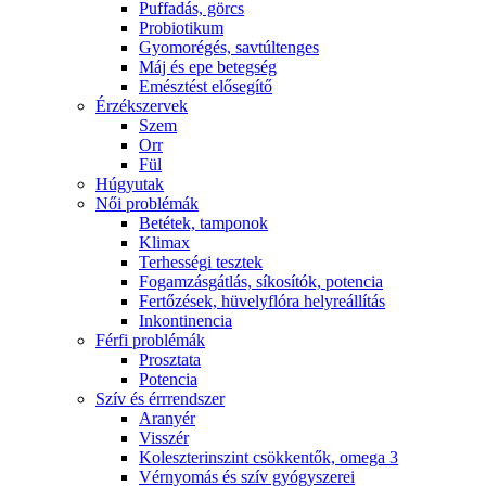
Puffadás, görcs
Probiotikum
Gyomorégés, savtúltenges
Máj és epe betegség
Emésztést elősegítő
Érzékszervek
Szem
Orr
Fül
Húgyutak
Női problémák
Betétek, tamponok
Klimax
Terhességi tesztek
Fogamzásgátlás, síkosítók, potencia
Fertőzések, hüvelyflóra helyreállítás
Inkontinencia
Férfi problémák
Prosztata
Potencia
Szív és érrrendszer
Aranyér
Visszér
Koleszterinszint csökkentők, omega 3
Vérnyomás és szív gyógyszerei