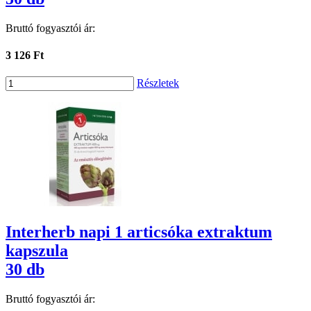
Bruttó fogyasztói ár:
3 126 Ft
Részletek
Interherb napi 1 articsóka extraktum
kapszula
30 db
Bruttó fogyasztói ár: