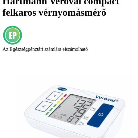
Hartmann Veroval compact
felkaros vérnyomásmérő
Az Egészségpénztári számlára elszámolható