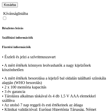
Kosárba
Kívánságlistába
Részletes leírás
Szállítási információk
Fizetési információk
• Észleli és jelzi a szívritmuszavart
• A mért értékek könnyen leolvashatók a nagy kijelzőnek
köszönhetően
• A mért értékek besorolása a kijelző bal oldalán található színskála
alapján (WHO besorolás)
• 2 x 100 memória kapacitás
• 3 év garancia
• Tárolásra alkalmas táskával és 4 db 1,5 V AAA elemekkel
szállítva
• Az utolsó 7 nap reggeli és esti értékeinek az átlaga
• Klinikai validációval: Európai Hipertónia Társaság, Német