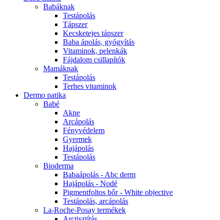
Babáknak
Testápolás
Tápszer
Kecsketejes tápszer
Baba ápolás, gyógyítás
Vitaminok, pelenkák
Fájdalom csillapítók
Mamáknak
Testápolás
Terhes vitaminok
Dermo patika
Babé
Akne
Arcápolás
Fényvédelem
Gyermek
Hajápolás
Testápolás
Bioderma
Babaápolás - Abc derm
Hajápolás - Nodé
Pigmentfoltos bőr - White objective
Testápolás, arcápolás
La-Roche-Posay termékek
Arctisztítás