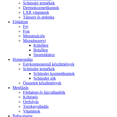
Schüssler termékek
Dermokozmetikumok
LXR vitaminok
Tápszer és pelenka
Fájdalom
Fej
Fog
Menstruációs
Mozgásszervi
Külsőleg
Belsőleg
Sportoláshoz
Homeopátia
Egykomponensű készítmények
Schüssler termékek
Schüssler kozmetikumok
Schüssler sók
Összetett készítmények
Megfázás
Fájdalom és lázcsillapítók
Köhögés
Orrfolyás
Torokgyulladás
Vitaminok
Baba-mama