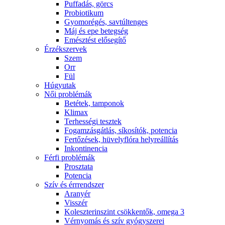
Puffadás, görcs
Probiotikum
Gyomorégés, savtúltenges
Máj és epe betegség
Emésztést elősegítő
Érzékszervek
Szem
Orr
Fül
Húgyutak
Női problémák
Betétek, tamponok
Klimax
Terhességi tesztek
Fogamzásgátlás, síkosítók, potencia
Fertőzések, hüvelyflóra helyreállítás
Inkontinencia
Férfi problémák
Prosztata
Potencia
Szív és érrrendszer
Aranyér
Visszér
Koleszterinszint csökkentők, omega 3
Vérnyomás és szív gyógyszerei