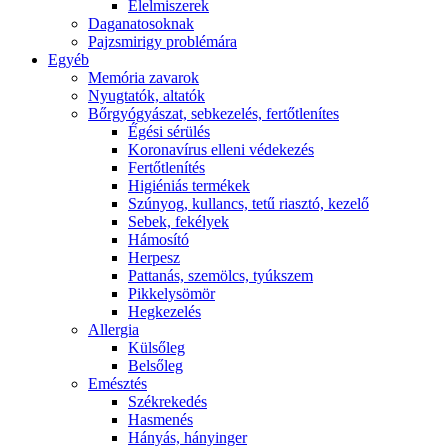
É́lelmiszerek
Daganatosoknak
Pajzsmirigy problémára
Egyéb
Memória zavarok
Nyugtatók, altatók
Bőrgyógyászat, sebkezelés, fertőtlenítes
É́gési sérülés
Koronavírus elleni védekezés
Fertőtlenítés
Higiéniás termékek
Szúnyog, kullancs, tetű riasztó, kezelő
Sebek, fekélyek
Hámosító
Herpesz
Pattanás, szemölcs, tyúkszem
Pikkelysömör
Hegkezelés
Allergia
Külsőleg
Belsőleg
Emésztés
Székrekedés
Hasmenés
Hányás, hányinger