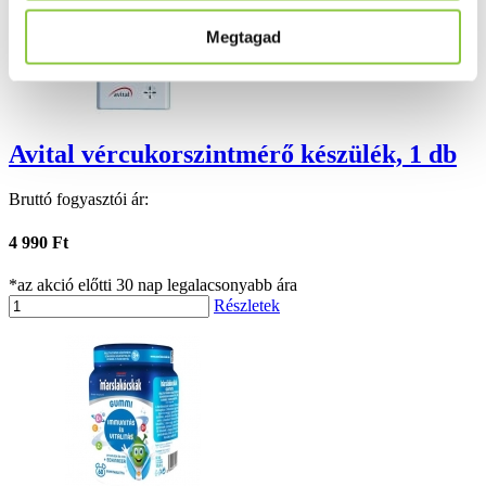
Megtagad
Avital vércukorszintmérő készülék, 1 db
Bruttó fogyasztói ár:
4 990 Ft
*az akció előtti 30 nap legalacsonyabb ára
Részletek