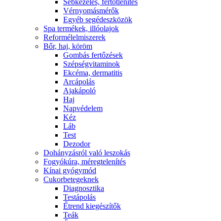
Sebkezelés, fertőtlenítés
Vérnyomásmérők
Egyéb segédeszközök
Spa termékek, illóolajok
Reformélelmiszerek
Bőr, haj, köröm
Gombás fertőzések
Szépségvitaminok
Ekcéma, dermatitis
Arcápolás
Ajakápoló
Haj
Napvédelem
Kéz
Láb
Test
Dezodor
Dohányzásról való leszokás
Fogyókúra, méregtelenítés
Kínai gyógymód
Cukorbetegeknek
Diagnosztika
Testápolás
É́trend kiegészítők
Teák