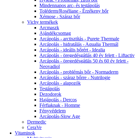
Mindennapos arc- és testápolás
Toléderm/Roséliane - Érzékeny bőr
Xémose - Száraz bőr
Vichy termékek
Arcmaszk
Ajándékcsomag
Arcápolás - arctisztítás - Purete Thermale
Arcápolás - hidratálás - Aqualia Thermál
Arcápolás - ideális bőrért - Idealia
Arcápolás - öregedésgátlás 40 év felett - Liftactiv
Arcápolás - öregedésgátlás 50 és 60 év felett -
Neovadiol
Arcápolás - problémás bőr - Normaderm
Arcápolás - száraz bőrre - Nutrilogie
Arcápolás - alapozók
Testápolás
Dezodorok
Hajápolás - Dercos
Férfiaknak - Homme
Fényvédelem
Arcápolás-Slow Age
Dermedic
CeraVe
Vitaminok