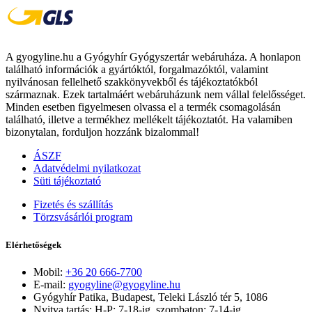
A gyogyline.hu a Gyógyhír Gyógyszertár webáruháza. A honlapon
található információk a gyártóktól, forgalmazóktól, valamint
nyilvánosan fellelhető szakkönyvekből és tájékoztatókból
származnak. Ezek tartalmáért webáruházunk nem vállal felelősséget.
Minden esetben figyelmesen olvassa el a termék csomagolásán
található, illetve a termékhez mellékelt tájékoztatót. Ha valamiben
bizonytalan, forduljon hozzánk bizalommal!
ÁSZF
Adatvédelmi nyilatkozat
Süti tájékoztató
Fizetés és szállítás
Törzsvásárlói program
Elérhetőségek
Mobil:
+36 20 666-7700
E-mail:
gyogyline@gyogyline.hu
Gyógyhír Patika, Budapest, Teleki László tér 5, 1086
Nyitva tartás: H-P: 7-18-ig, szombaton: 7-14-ig.