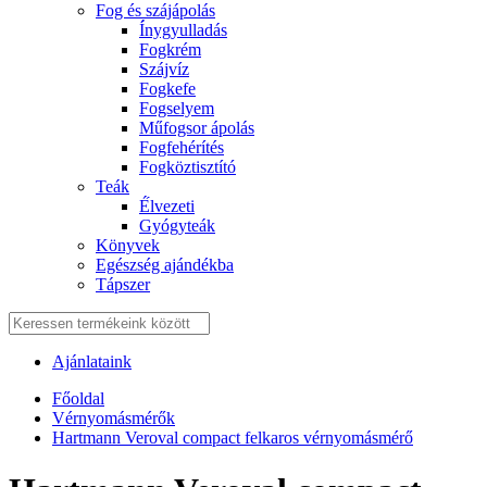
Fog és szájápolás
Í́nygyulladás
Fogkrém
Szájvíz
Fogkefe
Fogselyem
Műfogsor ápolás
Fogfehérítés
Fogköztisztító
Teák
É́lvezeti
Gyógyteák
Könyvek
Egészség ajándékba
Tápszer
Ajánlataink
Főoldal
Vérnyomásmérők
Hartmann Veroval compact felkaros vérnyomásmérő