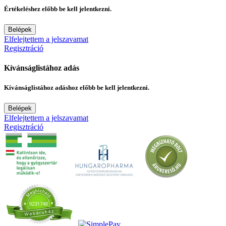
Értékeléshez előbb be kell jelentkezni.
Belépek
Elfelejtettem a jelszavamat
Regisztráció
Kívánságlistához adás
Kívánságlistához adáshoz előbb be kell jelentkezni.
Belépek
Elfelejtettem a jelszavamat
Regisztráció