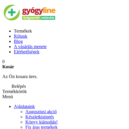
Termékek
Rólunk
Blog
A vásárlás menete
Elérhetőségek
0
Kosár
Az Ön kosara üres.
Belépés
Termékkörök
Menü
Ajánlataink
Augusztusi akció
Készletkisöprés
Könyv kiárusítás!
Fix áras termékek