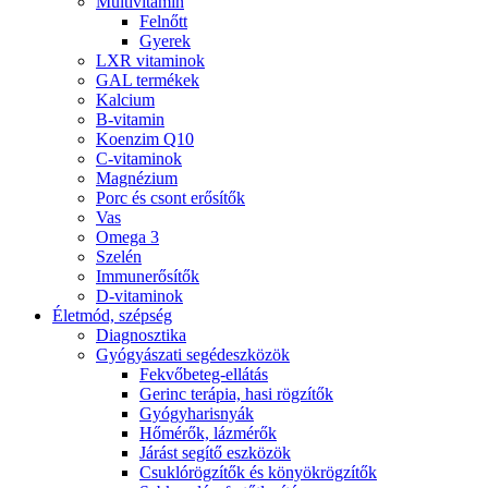
Multivitamin
Felnőtt
Gyerek
LXR vitaminok
GAL termékek
Kalcium
B-vitamin
Koenzim Q10
C-vitaminok
Magnézium
Porc és csont erősítők
Vas
Omega 3
Szelén
Immunerősítők
D-vitaminok
Életmód, szépség
Diagnosztika
Gyógyászati segédeszközök
Fekvőbeteg-ellátás
Gerinc terápia, hasi rögzítők
Gyógyharisnyák
Hőmérők, lázmérők
Járást segítő eszközök
Csuklórögzítők és könyökrögzítők