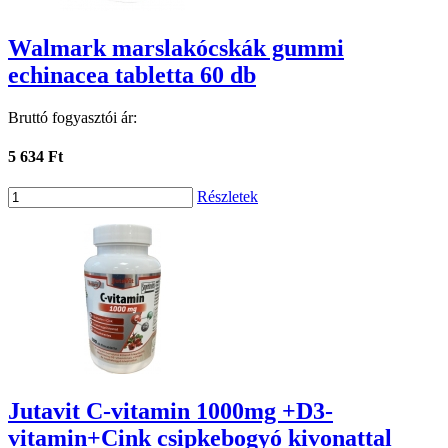
Walmark marslakócskák gummi
echinacea tabletta 60 db
Bruttó fogyasztói ár:
5 634 Ft
Részletek
Jutavit C-vitamin 1000mg +D3-
vitamin+Cink csipkebogyó kivonattal