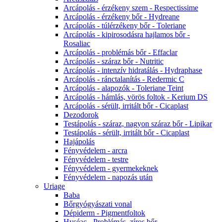
Arcápolás - érzékeny szem - Respectissime
Arcápolás - érzékeny bőr - Hydreane
Arcápolás - túlérzékeny bőr - Toleriane
Arcápolás - kipirosodásra hajlamos bőr -
Rosaliac
Arcápolás - problémás bőr - Effaclar
Arcápolás - száraz bőr - Nutritic
Arcápolás - intenzív hidratálás - Hydraphase
Arcápolás - ránctalanítás - Redermic C
Arcápolás - alapozók - Toleriane Teint
Arcápolás - hámlás, vörös foltok - Kerium DS
Arcápolás - sérült, irritált bőr - Cicaplast
Dezodorok
Testápolás - száraz, nagyon száraz bőr - Lipikar
Testápolás - sérült, irritált bőr - Cicaplast
Hajápolás
Fényvédelem - arcra
Fényvédelem - testre
Fényvédelem - gyermekeknek
Fényvédelem - napozás után
Uriage
Baba
Bőrgyógyászati vonal
Dépiderm - Pigmentfoltok
Hyséac - Problémás, zíros bőr