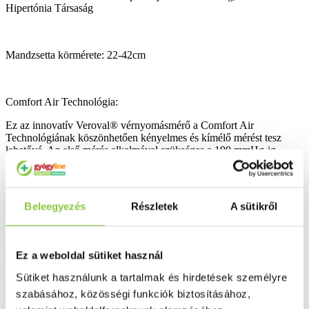
Hipertónia Társaság
Mandzsetta körmérete: 22-42cm
Comfort Air Technológia:
Ez az innovatív Veroval® vérnyomásmérő a Comfort Air
Technológiának köszönhetően kényelmes és kímélő mérést tesz
lehetővé. Az első mérés alkalmával szükséges a 190 mmHg-ig
történő felfújás. A további mérések alkalmával az inflációs nyomás
egyénre szabott, és a korábban mért értékek alapján történik, azaz a
készülék a mandzsettát csakis addig fújja fel, ameddig szükséges,
elkerülve ezáltal a felkarszükségtelen elszorítását.
Beleegyezés
Részletek
A sütikről
A Német Hipertónia Társaság minőségi jelzése - Deutschen
Ez a weboldal sütiket használ
Hochdruckliga (DHL):
Sütiket használunk a tartalmak és hirdetések személyre
A Veroval® Compact felkaros vérnyomásmérő igazolt mérési
szabásához, közösségi funkciók biztosításához,
pontosságát a NémetHipertónia Társaság (DHL) szavatolja.