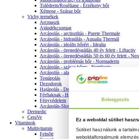
Toléderm/Roséliane - Érzékeny bőr
Xémose - Száraz bőr
Vichy termékek
Arcmaszk
Ajándékcsomag
Arcápolás - arctisztítás - Purete Thermale
Arcápolás - hidratálás - Aqualia Thermál
Arcápolás - ideális bőrért - Idealia
Arcápolás - öregedésgátlás 40 év felett - Liftactiv
Arcápolás - öregedésgátlás 50 és 60 év felett - Ne
Arcápolás - problémás bőr - Normaderm
Arcápolás - száraz bőrre - Nutrilogie
Arcápolás - alapozók
Testápolás
Dezodorok
Hajápolás - Dercos
Férfiaknak - Homme
Beleegyezés
Fényvédelem
Arcápolás-Slow Age
Dermedic
CeraVe
Ez a weboldal sütiket haszn
Vitaminok
Multivitamin
Sütiket használunk a tartal
Felnőtt
weboldalforgalmunk elemzé