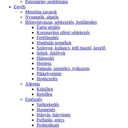
Pajzsmirigy problémára
Egyéb
Memória zavarok
Nyugtatók, altatók
Bőrgyógyászat, sebkezelés, fertőtlenítes
É́gési sérülés
Koronavírus elleni védekezés
Fertőtlenítés
Higiéniás termékek
Szúnyog, kullancs, tetű riasztó, kezelő
Sebek, fekélyek
Hámosító
Herpesz
Pattanás, szemölcs, tyúkszem
Pikkelysömör
Hegkezelés
Allergia
Külsőleg
Belsőleg
Emésztés
Székrekedés
Hasmenés
Hányás, hányinger
Puffadás, görcs
Probiotikum