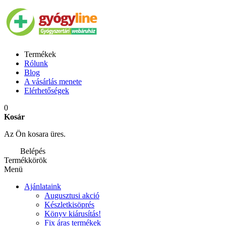
Termékek
Rólunk
Blog
A vásárlás menete
Elérhetőségek
0
Kosár
Az Ön kosara üres.
Belépés
Termékkörök
Menü
Ajánlataink
Augusztusi akció
Készletkisöprés
Könyv kiárusítás!
Fix áras termékek