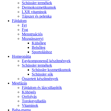
Schüssler termékek
Dermokozmetikumok
LXR vitaminok
Tápszer és pelenka
Fájdalom
Fej
Fog
Menstruációs
Mozgásszervi
Külsőleg
Belsőleg
Sportoláshoz
Homeopátia
Egykomponensű készítmények
Schüssler termékek
Schüssler kozmetikumok
Schüssler sók
Összetett készítmények
Megfázás
Fájdalom és lázcsillapítók
Köhögés
Orrfolyás
Torokgyulladás
Vitaminok
Baba-mama