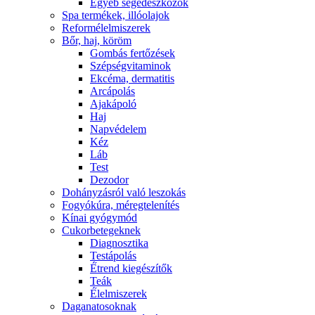
Egyéb segédeszközök
Spa termékek, illóolajok
Reformélelmiszerek
Bőr, haj, köröm
Gombás fertőzések
Szépségvitaminok
Ekcéma, dermatitis
Arcápolás
Ajakápoló
Haj
Napvédelem
Kéz
Láb
Test
Dezodor
Dohányzásról való leszokás
Fogyókúra, méregtelenítés
Kínai gyógymód
Cukorbetegeknek
Diagnosztika
Testápolás
É́trend kiegészítők
Teák
É́lelmiszerek
Daganatosoknak