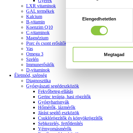
Gyerek
LXR vitaminok
GAL termékek
Hozzájárulás
Kalcium
Elengedhetetlen
kiválasztása
B-vitamin
Koenzim Q10
C-vitaminok
Magnézium
Porc és csont erősítők
Vas
Omega 3
Megtagad
Szelén
Immunerősítők
D-vitaminok
Életmód, szépség
Diagnosztika
Gyógyászati segédeszközök
Fekvőbeteg-ellátás
Gerinc terápia, hasi rögzítők
Gyógyharisnyák
Hőmérők, lázmérők
Járást segítő eszközök
Csuklórögzítők és könyökrögzítők
Sebkezelés, fertőtlenítés
Vérnyomásmérők