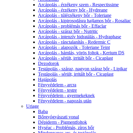
Arcápolás - érzékeny szem - Respectissime
Arcápolás - érzékeny bőr - Hydreane
Arcápolás - túlérzékeny bőr - Toleriane
Arcápolás - kipirosodásra hajlamos bőr - Rosaliac
Arcápolás - problémás bőr - Effaclar
Arcápolás - száraz bőr - Nutritic
Arcápolás - intenzív hidratálás - Hydraphase
Arcápolás - ránctalanítás - Redermic C
Arcápolás - alapozók - Toleriane Teint
Arcápolás - hámlás, vörös foltok - Kerium DS
Arcápolás - sérült, irritált bőr - Cicaplast
Dezodorok
Testápolás - száraz, nagyon száraz bőr - Lipikar
Testápolás - sérült, irritált bőr - Cicaplast
Hajápolás
Fényvédelem - arcra
Fényvédelem - testre
Fényvédelem - gyermekeknek
Fényvédelem - napozás után
Uriage
Baba
Bőrgyógyászati vonal
Dépiderm - Pigmentfoltok
Hyséac - Problémás, zíros bőr
Mindennapos arc- és testápolás