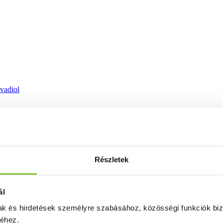
ovadiol
Részletek
ál
mak és hirdetések személyre szabásához, közösségi funkciók biz
séhez.