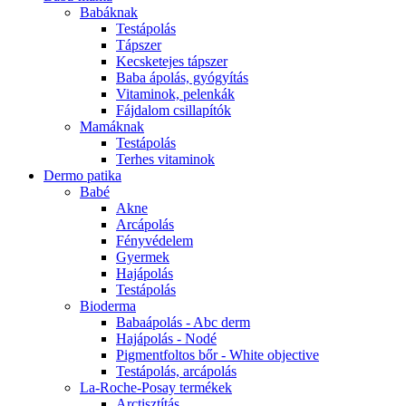
Babáknak
Testápolás
Tápszer
Kecsketejes tápszer
Baba ápolás, gyógyítás
Vitaminok, pelenkák
Fájdalom csillapítók
Mamáknak
Testápolás
Terhes vitaminok
Dermo patika
Babé
Akne
Arcápolás
Fényvédelem
Gyermek
Hajápolás
Testápolás
Bioderma
Babaápolás - Abc derm
Hajápolás - Nodé
Pigmentfoltos bőr - White objective
Testápolás, arcápolás
La-Roche-Posay termékek
Arctisztítás