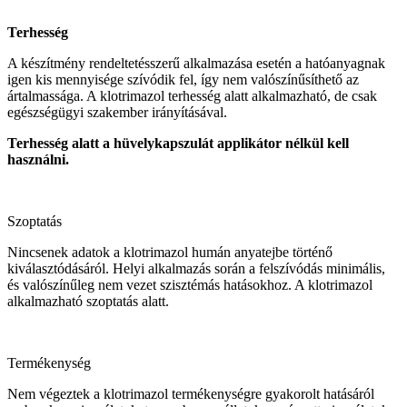
Terhesség
A készítmény rendeltetésszerű alkalmazása esetén a hatóanyagnak
igen kis mennyisége szívódik fel, így nem valószínűsíthető az
ártalmassága. A klotrimazol terhesség alatt alkalmazható, de csak
egészségügyi szakember irányításával.
Terhesség alatt a hüvelykapszulát applikátor nélkül kell
használni.
Szoptatás
Nincsenek adatok a klotrimazol humán anyatejbe történő
kiválasztódásáról. Helyi alkalmazás során a felszívódás minimális,
és valószínűleg nem vezet szisztémás hatásokhoz. A klotrimazol
alkalmazható szoptatás alatt.
Termékenység
Nem végeztek a klotrimazol termékenységre gyakorolt hatásáról