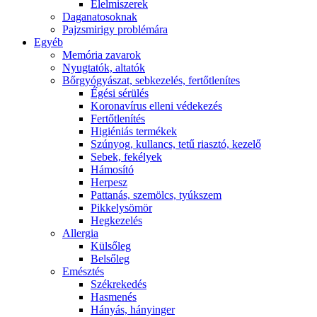
É́lelmiszerek
Daganatosoknak
Pajzsmirigy problémára
Egyéb
Memória zavarok
Nyugtatók, altatók
Bőrgyógyászat, sebkezelés, fertőtlenítes
É́gési sérülés
Koronavírus elleni védekezés
Fertőtlenítés
Higiéniás termékek
Szúnyog, kullancs, tetű riasztó, kezelő
Sebek, fekélyek
Hámosító
Herpesz
Pattanás, szemölcs, tyúkszem
Pikkelysömör
Hegkezelés
Allergia
Külsőleg
Belsőleg
Emésztés
Székrekedés
Hasmenés
Hányás, hányinger