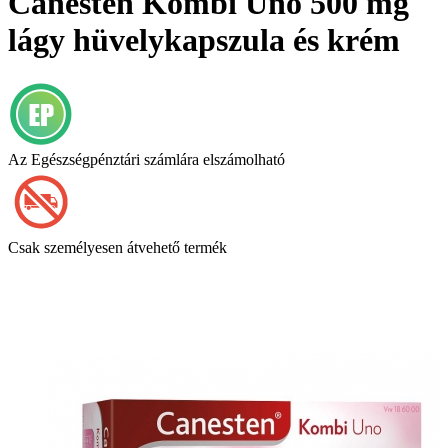
Canesten Kombi Uno 500 mg
lágy hüvelykapszula és krém
Az Egészségpénztári számlára elszámolható
Csak személyesen átvehető termék