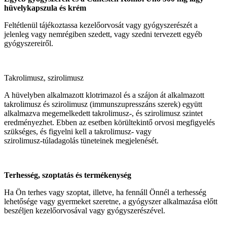
hüvelykapszula és krém
Feltétlenül tájékoztassa kezelőorvosát vagy gyógyszerészét a
jelenleg vagy nemrégiben szedett, vagy szedni tervezett egyéb
gyógyszereiről.
Takrolimusz, szirolimusz
A hüvelyben alkalmazott klotrimazol és a szájon át alkalmazott
takrolimusz és szirolimusz (immunszupresszáns szerek) együtt
alkalmazva megemelkedett takrolimusz-, és szirolimusz szintet
eredményezhet. Ebben az esetben körültekintő orvosi megfigyelés
szükséges, és figyelni kell a takrolimusz- vagy
szirolimusz‑túladagolás tüneteinek megjelenését.
Terhesség, szoptatás és termékenység
Ha Ön terhes vagy szoptat, illetve, ha fennáll Önnél a terhesség
lehetősége vagy gyermeket szeretne, a gyógyszer alkalmazása előtt
beszéljen kezelőorvosával vagy gyógyszerészével.