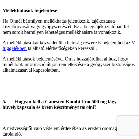
Mellékhatások bejelentése
Ha Önnél bármilyen mellékhatás jelentkezik, tájékoztassa
kezelőorvosát vagy gyógyszerészét. Ez a betegtájékoztatóban fel
nem sorolt bármilyen lehetséges mellékhatásra is vonatkozik.
A mellékhatásokat közvetlenül a hatóság részére is bejelentheti az
V.
függelékben
található elérhetőségeken keresztül.
A mellékhatások bejelentésével Ön is hozzájárulhat ahhoz, hogy
minél több információ álljon rendelkezésre a gyógyszer biztonságos
alkalmazásával kapcsolatban.
5. Hogyan kell a Canesten Kombi Uno 500 mg lágy
hüvelykapszula és krém készítményt tárolni?
A nedvességtől való védelem érdekében az eredeti csomagolásban
tárolandó.