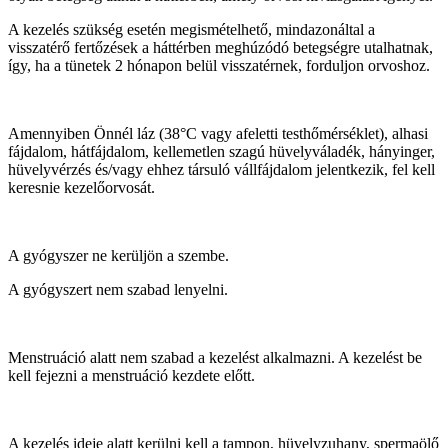
A kezelés szükség esetén megismételhető, mindazonáltal a
visszatérő fertőzések a háttérben meghúzódó betegségre utalhatnak,
így, ha a tünetek 2 hónapon belül visszatérnek, forduljon orvoshoz.
Amennyiben Önnél láz (38°C vagy afeletti testhőmérséklet), alhasi
fájdalom, hátfájdalom, kellemetlen szagú hüvelyváladék, hányinger,
hüvelyvérzés és/vagy ehhez társuló vállfájdalom jelentkezik, fel kell
keresnie kezelőorvosát.
A gyógyszer ne kerüljön a szembe.
A gyógyszert nem szabad lenyelni.
Menstruáció alatt nem szabad a kezelést alkalmazni. A kezelést be
kell fejezni a menstruáció kezdete előtt.
A kezelés ideje alatt kerülni kell a tampon, hüvelyzuhany, spermaölő