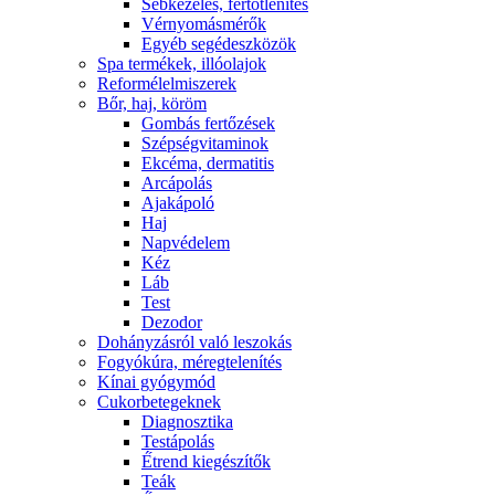
Sebkezelés, fertőtlenítés
Vérnyomásmérők
Egyéb segédeszközök
Spa termékek, illóolajok
Reformélelmiszerek
Bőr, haj, köröm
Gombás fertőzések
Szépségvitaminok
Ekcéma, dermatitis
Arcápolás
Ajakápoló
Haj
Napvédelem
Kéz
Láb
Test
Dezodor
Dohányzásról való leszokás
Fogyókúra, méregtelenítés
Kínai gyógymód
Cukorbetegeknek
Diagnosztika
Testápolás
É́trend kiegészítők
Teák