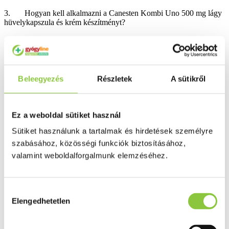
3. Hogyan kell alkalmazni a Canesten Kombi Uno 500 mg lágy
hüvelykapszula és krém készítményt?
4. Lehetséges mellékhatások
5. Hogyan kell a Canesten Kombi Uno 500 mg lágy
hüvelykapszula és krém készítményt tárolni?
Beleegyezés
Részletek
A sütikről
6. A csomagolás tartalma és egyéb információk
Ez a weboldal sütiket használ
Sütiket használunk a tartalmak és hirdetések személyre
1. Milyen típusú gyógyszer a Canesten Kombi Uno 500 mg
szabásához, közösségi funkciók biztosításához,
lágy hüvelykapszula és krém és milyen betegségek esetén
alkalmazható?
valamint weboldalforgalmunk elemzéséhez.
A Canesten Kombi Uno 500 mg lágy hüvelykapszula és krém
Hozzájárulás
hatóanyaga a klotrimazol.
Elengedhetetlen
kiválasztása
A hüvelykapszula a hüvely gombás fertőzésének és az ehhez
kapcsolódó gyulladásnak a kezelésére alkalmas. Ezeket a