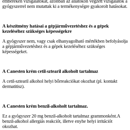
embereken vizsgálatokat, azonban az állatokon végzett vizsgálatok a
gyógyszerrel nem mutattak ki a termékenységre gyakorolt hatásokat.
A készítmény hatásai a gépjárművezetéshez és a gépek
kezeléséhez szükséges képességekre
A gyógyszer nem, vagy csak elhanyagolható mértékben befolyásolja
a gépjárművezetéshez és a gépek kezeléséhez szükséges
képességeket.
A Canesten krém cetil-sztearil alkoholt tartalmaz
A cetil-sztearil alkohol helyi bőrreakciókat okozhat (pl. kontakt
dermatitisz).
A Canesten krém benzil-alkoholt tartalmaz.
Ez a gyógyszer 20 mg benzil-alkoholt tartalmaz grammonként.A
benzil-alkohol allergiás reakciót, illetve enyhe helyi irritációt
okozhat.