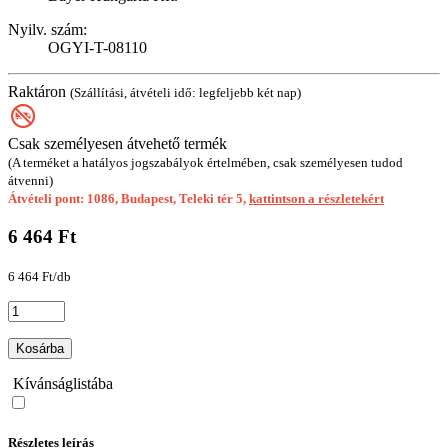
Nyilv. szám:
OGYI-T-08110
Raktáron
(Szállítási, átvételi idő: legfeljebb két nap)
Csak személyesen átvehető termék
(A terméket a hatályos jogszabályok értelmében, csak személyesen tudod
átvenni)
Átvételi pont: 1086, Budapest, Teleki tér 5,
kattintson a részletekért
6 464 Ft
6 464 Ft/db
Kosárba
Kívánságlistába
Részletes leírás