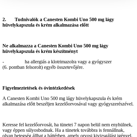
2. Tudnivalók a Canesten Kombi Uno 500 mg lágy
hüvelykapszula és krém alkalmazása előtt
Ne alkalmazza a Canesten Kombi Uno 500 mg lágy
hüvelykapszula és krém készítményt
- ha allergiás a klotrimazolra vagy a gyógyszer
(6. pontban felsorolt) egyéb összetevőjére.
Figyelmeztetések és óvintézkedések
A Canesten Kombi Uno 500 mg lágy hüvelykapszula és krém
alkalmazása előtt beszéljen kezelőorvosával vagy gyógyszerészével.
Keresse fel kezelőorvosát, ha tünetei 7 napon belül nem enyhülnek,
vagy éppen súlyosbodnak. Ha a tünetek továbbra is fennállnak,
olyan betegség állhat a háttérben, amely orvosi kivizsgálást igényel.