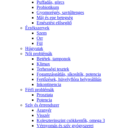
Puffadás, görcs
Probiotikum
Gyomorégés, savtúltenges
Máj és epe betegség
Emésztést elősegítő
Érzékszervek
Szem
Orr
Fül
Húgyutak
Női problémák
Betétek, tamponok
Klimax
Terhességi tesztek
Fogamzásgátlás, síkosítók, potencia
Fertőzések, hüvelyflóra helyreállítás
Inkontinencia
Férfi problémák
Prosztata
Potencia
Szív és érrrendszer
Aranyér
Visszér
Koleszterinszint csökkentők, omega 3
Vérnyomás és szív gyógyszerei