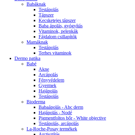
Babáknak
Testápolás
Tápszer
Kecsketejes tápszer
Baba ápolás, gyógyítás
Vitaminok, pelenkák
Fájdalom csillapítók
Mamáknak
Testápolás
Terhes vitaminok
Dermo patika
Babé
Akne
Arcápolás
Fényvédelem
Gyermek
Hajápolás
Testápolás
Bioderma
Babaápolás - Abc derm
Hajápolás - Nodé
Pigmentfoltos bőr - White objective
Testápolás, arcápolás
La-Roche-Posay termékek
Arctisztítás