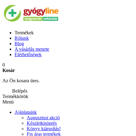
Termékek
Rólunk
Blog
A vásárlás menete
Elérhetőségek
0
Kosár
Az Ön kosara üres.
Belépés
Termékkörök
Menü
Ajánlataink
Augusztusi akció
Készletkisöprés
Könyv kiárusítás!
Fix áras termékek