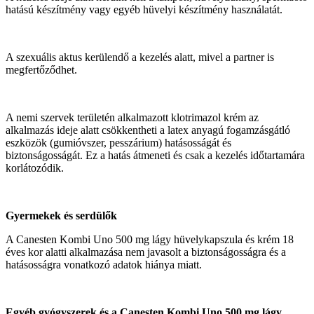
hatású készítmény vagy egyéb hüvelyi készítmény használatát.
A szexuális aktus kerülendő a kezelés alatt, mivel a partner is
megfertőződhet.
A nemi szervek területén alkalmazott klotrimazol krém az
alkalmazás ideje alatt csökkentheti a latex anyagú fogamzásgátló
eszközök (gumióvszer, pesszárium) hatásosságát és
biztonságosságát. Ez a hatás átmeneti és csak a kezelés időtartamára
korlátozódik.
Gyermekek és serdülők
A Canesten Kombi Uno 500 mg lágy hüvelykapszula és krém 18
éves kor alatti alkalmazása nem javasolt a biztonságosságra és a
hatásosságra vonatkozó adatok hiánya miatt.
Egyéb gyógyszerek és a Canesten Kombi Uno 500 mg lágy