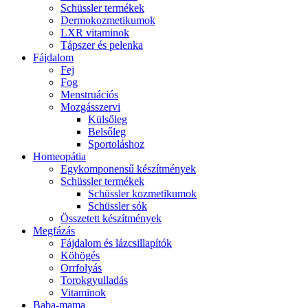
Schüssler termékek
Dermokozmetikumok
LXR vitaminok
Tápszer és pelenka
Fájdalom
Fej
Fog
Menstruációs
Mozgásszervi
Külsőleg
Belsőleg
Sportoláshoz
Homeopátia
Egykomponensű készítmények
Schüssler termékek
Schüssler kozmetikumok
Schüssler sók
Összetett készítmények
Megfázás
Fájdalom és lázcsillapítók
Köhögés
Orrfolyás
Torokgyulladás
Vitaminok
Baba-mama