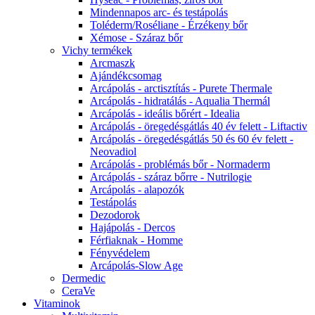
Mindennapos arc- és testápolás
Toléderm/Roséliane - Érzékeny bőr
Xémose - Száraz bőr
Vichy termékek
Arcmaszk
Ajándékcsomag
Arcápolás - arctisztítás - Purete Thermale
Arcápolás - hidratálás - Aqualia Thermál
Arcápolás - ideális bőrért - Idealia
Arcápolás - öregedésgátlás 40 év felett - Liftactiv
Arcápolás - öregedésgátlás 50 és 60 év felett -
Neovadiol
Arcápolás - problémás bőr - Normaderm
Arcápolás - száraz bőrre - Nutrilogie
Arcápolás - alapozók
Testápolás
Dezodorok
Hajápolás - Dercos
Férfiaknak - Homme
Fényvédelem
Arcápolás-Slow Age
Dermedic
CeraVe
Vitaminok