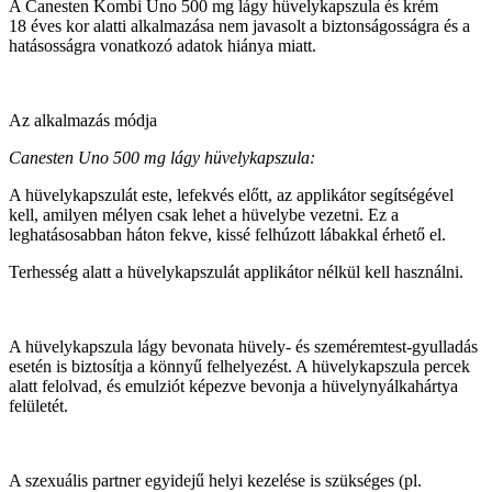
A Canesten Kombi Uno 500 mg lágy hüvelykapszula és krém
18 éves kor alatti alkalmazása nem javasolt a biztonságosságra és a
hatásosságra vonatkozó adatok hiánya miatt.
Az alkalmazás módja
Canesten Uno 500 mg lágy hüvelykapszula:
A hüvelykapszulát este, lefekvés előtt, az applikátor segítségével
kell, amilyen mélyen csak lehet a hüvelybe vezetni. Ez a
leghatásosabban háton fekve, kissé felhúzott lábakkal érhető el.
Terhesség alatt a hüvelykapszulát applikátor nélkül kell használni.
A hüvelykapszula lágy bevonata hüvely- és szeméremtest-gyulladás
esetén is biztosítja a könnyű felhelyezést. A hüvelykapszula percek
alatt felolvad, és emulziót képezve bevonja a hüvelynyálkahártya
felületét.
A szexuális partner egyidejű helyi kezelése is szükséges (pl.