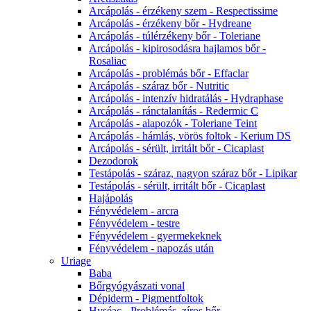
Arcápolás - érzékeny szem - Respectissime
Arcápolás - érzékeny bőr - Hydreane
Arcápolás - túlérzékeny bőr - Toleriane
Arcápolás - kipirosodásra hajlamos bőr -
Rosaliac
Arcápolás - problémás bőr - Effaclar
Arcápolás - száraz bőr - Nutritic
Arcápolás - intenzív hidratálás - Hydraphase
Arcápolás - ránctalanítás - Redermic C
Arcápolás - alapozók - Toleriane Teint
Arcápolás - hámlás, vörös foltok - Kerium DS
Arcápolás - sérült, irritált bőr - Cicaplast
Dezodorok
Testápolás - száraz, nagyon száraz bőr - Lipikar
Testápolás - sérült, irritált bőr - Cicaplast
Hajápolás
Fényvédelem - arcra
Fényvédelem - testre
Fényvédelem - gyermekeknek
Fényvédelem - napozás után
Uriage
Baba
Bőrgyógyászati vonal
Dépiderm - Pigmentfoltok
Hyséac - Problémás, zíros bőr