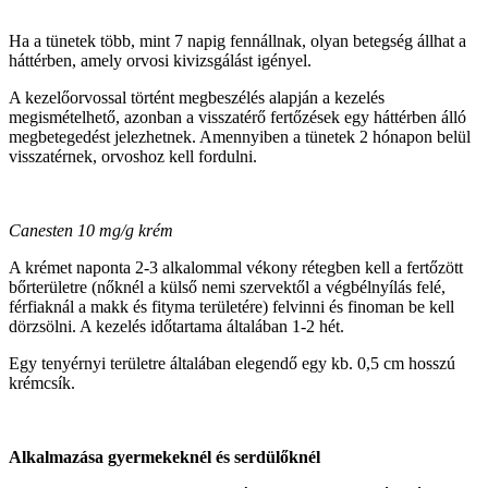
Ha a tünetek több, mint 7 napig fennállnak, olyan betegség állhat a
háttérben, amely orvosi kivizsgálást igényel.
A kezelőorvossal történt megbeszélés alapján a kezelés
megismételhető, azonban a visszatérő fertőzések egy háttérben álló
megbetegedést jelezhetnek. Amennyiben a tünetek 2 hónapon belül
visszatérnek, orvoshoz kell fordulni.
Canesten 10 mg/g krém
A krémet naponta 2‑3 alkalommal vékony rétegben kell a fertőzött
bőrterületre (nőknél a külső nemi szervektől a végbélnyílás felé,
férfiaknál a makk és fityma területére) felvinni és finoman be kell
dörzsölni. A kezelés időtartama általában 1‑2 hét.
Egy tenyérnyi területre általában elegendő egy kb. 0,5 cm hosszú
krémcsík.
Alkalmazása gyermekeknél és serdülőknél