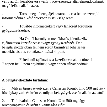
vagy az Ön kezelőorvosa vagy gyógyszerésze által elmondottaknak
megfelelően alkalmazza.
- Tartsa meg a betegtájékoztatót, mert a benne szereplő
információkra a későbbiekben is szüksége lehet.
- További információkért vagy tanácsért forduljon
gyógyszerészéhez.
- Ha Önnél bármilyen mellékhatás jelentkezik,
tájékoztassa kezelőorvosát vagy gyógyszerészét. Ez a
betegtájékoztatóban fel nem sorolt bármilyen lehetséges
mellékhatásra is vonatkozik. Lásd 4. pont.
- Feltétlenül tájékoztassa kezelőorvosát, ha tünetei
7 napon belül nem enyhülnek, vagy éppen súlyosbodnak.
A betegtájékoztató tartalma:
1. Milyen típusú gyógyszer a Canesten Kombi Uno 500 mg lágy
hüvelykapszula és krém és milyen betegségek esetén alkalmazható?
2. Tudnivalók a Canesten Kombi Uno 500 mg lágy
hüvelykapszula és krém alkalmazása előtt