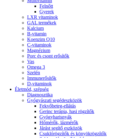
Multivitamin
Felnőtt
Gyerek
LXR vitaminok
GAL termékek
Kalcium
B-vitamin
Koenzim Q10
C-vitaminok
Magnézium
Porc és csont erősítők
Vas
Omega 3
Szelén
Immunerősítők
D-vitaminok
Életmód, szépség
Diagnosztika
Gyógyászati segédeszközök
Fekvőbeteg-ellátás
Gerinc terápia, hasi rögzítők
Gyógyharisnyák
Hőmérők, lázmérők
Járást segítő eszközök
Csuklórögzítők és könyökrögzítők