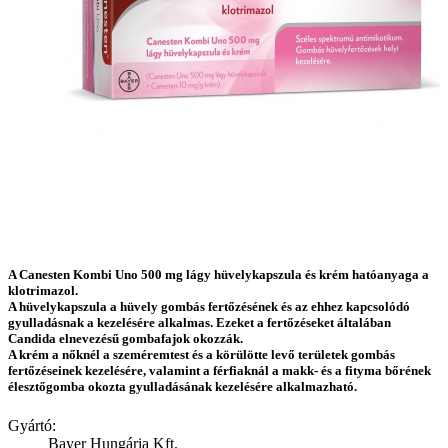
A Canesten Kombi Uno 500 mg lágy hüvelykapszula és krém hatóanyaga a
klotrimazol.
A hüvelykapszula a hüvely gombás fertőzésének és az ehhez kapcsolódó
gyulladásnak a kezelésére alkalmas. Ezeket a fertőzéseket általában
Candida elnevezésű gombafajok okozzák.
A krém a nőknél a szeméremtest és a körülötte levő területek gombás
fertőzéseinek kezelésére, valamint a férfiaknál a makk- és a fityma bőrének
élesztőgomba okozta gyulladásának kezelésére alkalmazható.
Gyártó:
Bayer Hungária Kft.