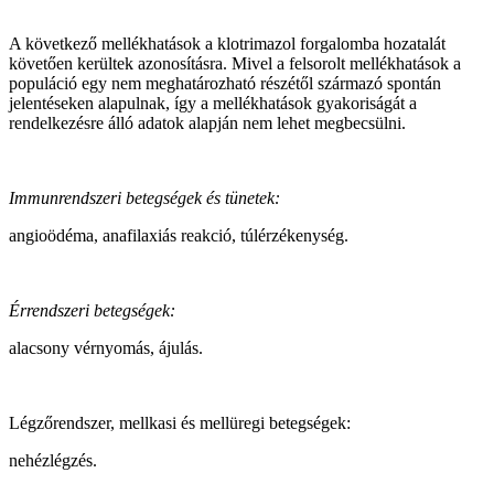
A következő mellékhatások a klotrimazol forgalomba hozatalát
követően kerültek azonosításra. Mivel a felsorolt mellékhatások a
populáció egy nem meghatározható részétől származó spontán
jelentéseken alapulnak, így
a mellékhatások gyakoriságát a
rendelkezésre álló adatok alapján nem lehet megbecsülni.
Immunrendszeri betegségek és tünetek:
angioödéma, anafilaxiás reakció, túlérzékenység.
Érrendszeri betegségek:
alacsony vérnyomás, ájulás.
Légzőrendszer, mellkasi és mellüregi betegségek:
nehézlégzés.