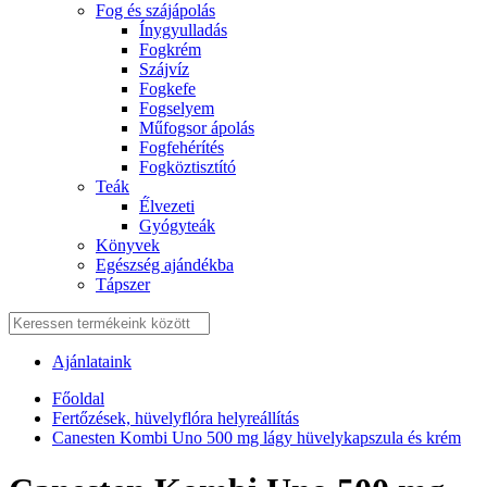
Fog és szájápolás
Í́nygyulladás
Fogkrém
Szájvíz
Fogkefe
Fogselyem
Műfogsor ápolás
Fogfehérítés
Fogköztisztító
Teák
É́lvezeti
Gyógyteák
Könyvek
Egészség ajándékba
Tápszer
Ajánlataink
Főoldal
Fertőzések, hüvelyflóra helyreállítás
Canesten Kombi Uno 500 mg lágy hüvelykapszula és krém