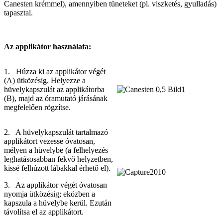
Canesten krémmel), amennyiben tüneteket (pl. viszketés, gyulladás)
tapasztal.
Az applikátor használata:
1. Húzza ki az applikátor végét
(A) ütközésig. Helyezze a
hüvelykapszulát az applikátorba
(B), majd az óramutató járásának
megfelelően rögzítse.
2. A hüvelykapszulát tartalmazó
applikátort vezesse óvatosan,
mélyen a hüvelybe (a felhelyezés
leghatásosabban fekvő helyzetben,
kissé felhúzott lábakkal érhető el).
3. Az applikátor végét óvatosan
nyomja ütközésig; eközben a
kapszula a hüvelybe kerül. Ezután
távolítsa el az applikátort.