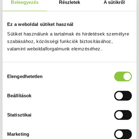
Bioscalin (Tricovel)
Beleegyezés
Részletek
A sütikről
Novagenina tabletta, 60 db
Ez a weboldal sütiket használ
Sütiket használunk a tartalmak és hirdetések személyre
szabásához, közösségi funkciók biztosításához,
valamint weboldalforgalmunk elemzéséhez.
Hozzájárulás
Elengedhetetlen
kiválasztása
Beállítások
Statisztikai
Marketing