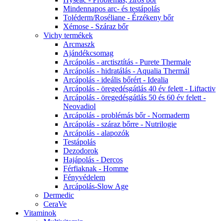
Mindennapos arc- és testápolás
Toléderm/Roséliane - Érzékeny bőr
Xémose - Száraz bőr
Vichy termékek
Arcmaszk
Ajándékcsomag
Arcápolás - arctisztítás - Purete Thermale
Arcápolás - hidratálás - Aqualia Thermál
Arcápolás - ideális bőrért - Idealia
Arcápolás - öregedésgátlás 40 év felett - Liftactiv
Arcápolás - öregedésgátlás 50 és 60 év felett -
Neovadiol
Arcápolás - problémás bőr - Normaderm
Arcápolás - száraz bőrre - Nutrilogie
Arcápolás - alapozók
Testápolás
Dezodorok
Hajápolás - Dercos
Férfiaknak - Homme
Fényvédelem
Arcápolás-Slow Age
Dermedic
CeraVe
Vitaminok