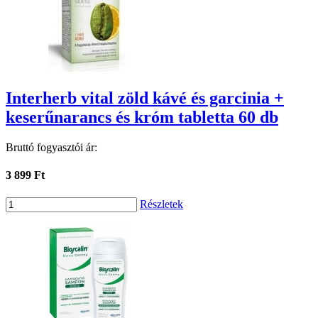
Interherb vital zöld kávé és garcinia +
keserűnarancs és króm tabletta 60 db
Bruttó fogyasztói ár:
3 899 Ft
Részletek