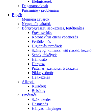
É́lelmiszerek
Daganatosoknak
Pajzsmirigy problémára
Egyéb
Memória zavarok
Nyugtatók, altatók
Bőrgyógyászat, sebkezelés, fertőtlenítes
É́gési sérülés
Koronavírus elleni védekezés
Fertőtlenítés
Higiéniás termékek
Szúnyog, kullancs, tetű riasztó, kezelő
Sebek, fekélyek
Hámosító
Herpesz
Pattanás, szemölcs, tyúkszem
Pikkelysömör
Hegkezelés
Allergia
Külsőleg
Belsőleg
Emésztés
Székrekedés
Hasmenés
Hányás, hányinger