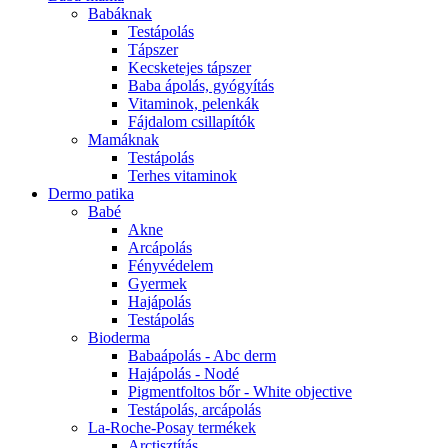
Babáknak
Testápolás
Tápszer
Kecsketejes tápszer
Baba ápolás, gyógyítás
Vitaminok, pelenkák
Fájdalom csillapítók
Mamáknak
Testápolás
Terhes vitaminok
Dermo patika
Babé
Akne
Arcápolás
Fényvédelem
Gyermek
Hajápolás
Testápolás
Bioderma
Babaápolás - Abc derm
Hajápolás - Nodé
Pigmentfoltos bőr - White objective
Testápolás, arcápolás
La-Roche-Posay termékek
Arctisztítás