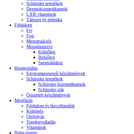
Schüssler termékek
Dermokozmetikumok
LXR vitaminok
Tápszer és pelenka
Fájdalom
Fej
Fog
Menstruációs
Mozgásszervi
Külsőleg
Belsőleg
Sportoláshoz
Homeopátia
Egykomponensű készítmények
Schüssler termékek
Schüssler kozmetikumok
Schüssler sók
Összetett készítmények
Megfázás
Fájdalom és lázcsillapítók
Köhögés
Orrfolyás
Torokgyulladás
Vitaminok
Baba-mama