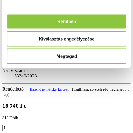
Rendben
A megújult Tricovel Biogenina étrend-kiegészítő tabletta válogatott,
természetes és aktív összetevőivel és szabadalmaztatott technológiájával
Kiválasztás engedélyezése
speciális segítséget nyújt az elgyengült haj számára, belülről táplálja a hajat
és elősegíti a hajszálak erősödését.
Gyártó:
Megtagad
Boiron
Nyilv. szám:
33249/2023
Rendelhető
(Szállítási, átvételi idő: legfeljebb 3
Hasonló termékeket keresek
nap)
18 740 Ft
312 Ft/db