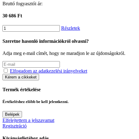
Bruttó fogyasztói ár:
30 686 Ft
Részletek
Szeretne hasonló információkról olvasni?
Adja meg e-mail címét, hogy ne maradjon le az újdonságokról.
Elfogadom az adatkezelési irányelveket
Kérem a cikkeket
Termék értékelése
Értékeléshez előbb be kell jelentkezni.
Belépek
Elfelejtettem a jelszavamat
Regisztráció
Kívánságlistához adás