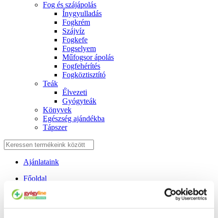
Fog és szájápolás
Í́nygyulladás
Fogkrém
Szájvíz
Fogkefe
Fogselyem
Műfogsor ápolás
Fogfehérítés
Fogköztisztító
Teák
É́lvezeti
Gyógyteák
Könyvek
Egészség ajándékba
Tápszer
Ajánlataink
Főoldal
Haj
Bioscalin (Tricovel) Novagenina tabletta, 60 db