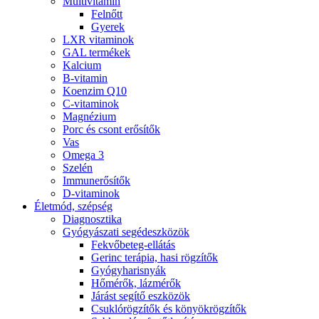
Multivitamin
Felnőtt
Gyerek
LXR vitaminok
GAL termékek
Kalcium
B-vitamin
Koenzim Q10
C-vitaminok
Magnézium
Porc és csont erősítők
Vas
Omega 3
Szelén
Immunerősítők
D-vitaminok
Életmód, szépség
Diagnosztika
Gyógyászati segédeszközök
Fekvőbeteg-ellátás
Gerinc terápia, hasi rögzítők
Gyógyharisnyák
Hőmérők, lázmérők
Járást segítő eszközök
Csuklórögzítők és könyökrögzítők