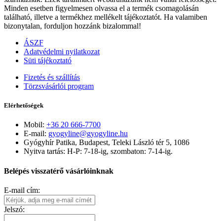
Minden esetben figyelmesen olvassa el a termék csomagolásán
található, illetve a termékhez mellékelt tájékoztatót. Ha valamiben
bizonytalan, forduljon hozzánk bizalommal!
ÁSZF
Adatvédelmi nyilatkozat
Süti tájékoztató
Fizetés és szállítás
Törzsvásárlói program
Elérhetőségek
Mobil:
+36 20 666-7700
E-mail:
gyogyline@gyogyline.hu
Gyógyhír Patika, Budapest, Teleki László tér 5, 1086
Nyitva tartás: H-P: 7-18-ig, szombaton: 7-14-ig.
Belépés visszatérő vásárlóinknak
E-mail cím:
Jelszó: