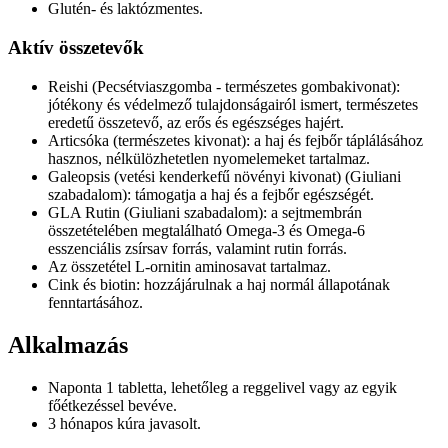
Glutén- és laktózmentes.
Aktív összetevők
Reishi (Pecsétviaszgomba - természetes gombakivonat):
jótékony és védelmező tulajdonságairól ismert, természetes
eredetű összetevő, az erős és egészséges hajért.
Articsóka (természetes kivonat): a haj és fejbőr táplálásához
hasznos, nélkülözhetetlen nyomelemeket tartalmaz.
Galeopsis (vetési kenderkefű növényi kivonat) (Giuliani
szabadalom): támogatja a haj és a fejbőr egészségét.
GLA Rutin (Giuliani szabadalom): a sejtmembrán
összetételében megtalálható Omega-3 és Omega-6
esszenciális zsírsav forrás, valamint rutin forrás.
Az összetétel L-ornitin aminosavat tartalmaz.
Cink és biotin: hozzájárulnak a haj normál állapotának
fenntartásához.
Alkalmazás
Naponta 1 tabletta, lehetőleg a reggelivel vagy az egyik
főétkezéssel bevéve.
3 hónapos kúra javasolt.