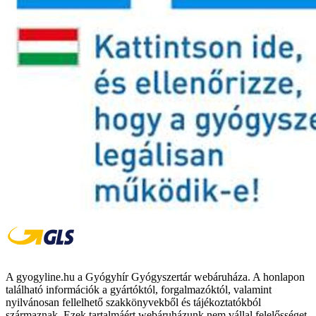
A gyogyline.hu a Gyógyhír Gyógyszertár webáruháza. A honlapon
található információk a gyártóktól, forgalmazóktól, valamint
nyilvánosan fellelhető szakkönyvekből és tájékoztatókból
származnak. Ezek tartalmáért webáruházunk nem vállal felelősséget.