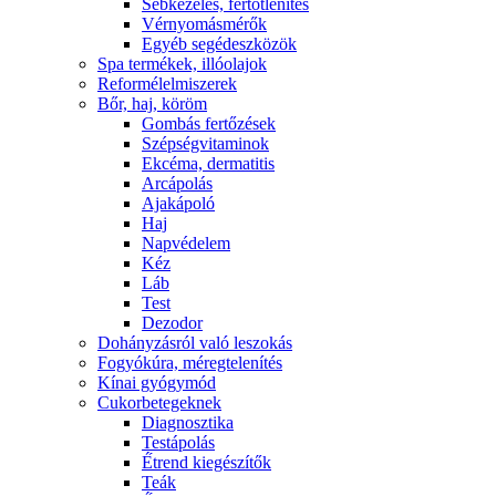
Sebkezelés, fertőtlenítés
Vérnyomásmérők
Egyéb segédeszközök
Spa termékek, illóolajok
Reformélelmiszerek
Bőr, haj, köröm
Gombás fertőzések
Szépségvitaminok
Ekcéma, dermatitis
Arcápolás
Ajakápoló
Haj
Napvédelem
Kéz
Láb
Test
Dezodor
Dohányzásról való leszokás
Fogyókúra, méregtelenítés
Kínai gyógymód
Cukorbetegeknek
Diagnosztika
Testápolás
É́trend kiegészítők
Teák