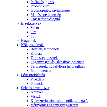
Puffadás, görcs
Probiotikum
Gyomorégés, savtúltenges
Máj és epe betegség
Emésztést elősegítő
Érzékszervek
Szem
Orr
Fül
Húgyutak
Női problémák
Betétek, tamponok
Klimax
Terhességi tesztek
Fogamzásgátlás, síkosítók, potencia
Fertőzések, hüvelyflóra helyreállítás
Inkontinencia
Férfi problémák
Prosztata
Potencia
Szív és érrrendszer
Aranyér
Visszér
Koleszterinszint csökkentők, omega 3
Vérnyomás és szív gyógyszerei