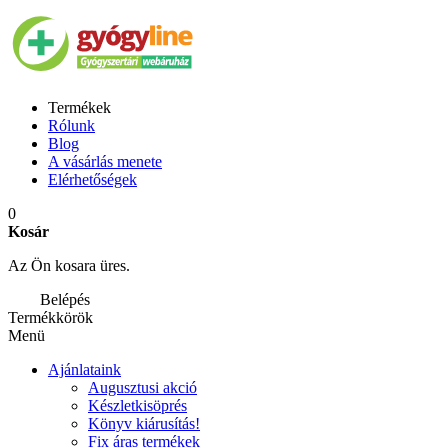
Termékek
Rólunk
Blog
A vásárlás menete
Elérhetőségek
0
Kosár
Az Ön kosara üres.
Belépés
Termékkörök
Menü
Ajánlataink
Augusztusi akció
Készletkisöprés
Könyv kiárusítás!
Fix áras termékek