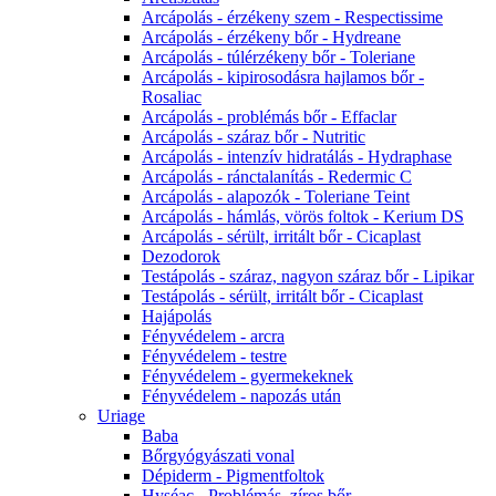
Arcápolás - érzékeny szem - Respectissime
Arcápolás - érzékeny bőr - Hydreane
Arcápolás - túlérzékeny bőr - Toleriane
Arcápolás - kipirosodásra hajlamos bőr -
Rosaliac
Arcápolás - problémás bőr - Effaclar
Arcápolás - száraz bőr - Nutritic
Arcápolás - intenzív hidratálás - Hydraphase
Arcápolás - ránctalanítás - Redermic C
Arcápolás - alapozók - Toleriane Teint
Arcápolás - hámlás, vörös foltok - Kerium DS
Arcápolás - sérült, irritált bőr - Cicaplast
Dezodorok
Testápolás - száraz, nagyon száraz bőr - Lipikar
Testápolás - sérült, irritált bőr - Cicaplast
Hajápolás
Fényvédelem - arcra
Fényvédelem - testre
Fényvédelem - gyermekeknek
Fényvédelem - napozás után
Uriage
Baba
Bőrgyógyászati vonal
Dépiderm - Pigmentfoltok
Hyséac - Problémás, zíros bőr