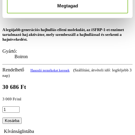
Megtagad
A legújabb generációs hajhullás elleni molekulát, az iSFRP-1-et enzimet
tartalmazó haj aktivátor, mely szembeszáll a hajhullással és serkenti a
hajnövekedést.
Gyártó:
Boiron
Rendelhető
(Szállítási, átvételi idő: legfeljebb 3
Hasonló termékeket keresek
nap)
30 686 Ft
3 069 Ft/ml
Kosárba
Kívánságlistába