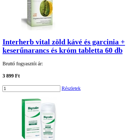
Interherb vital zöld kávé és garcinia +
keserűnarancs és króm tabletta 60 db
Bruttó fogyasztói ár:
3 899 Ft
Részletek