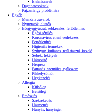
É́lelmiszerek
Daganatosoknak
Pajzsmirigy problémára
Egyéb
Memória zavarok
Nyugtatók, altatók
Bőrgyógyászat, sebkezelés, fertőtlenítes
É́gési sérülés
Koronavírus elleni védekezés
Fertőtlenítés
Higiéniás termékek
Szúnyog, kullancs, tetű riasztó, kezelő
Sebek, fekélyek
Hámosító
Herpesz
Pattanás, szemölcs, tyúkszem
Pikkelysömör
Hegkezelés
Allergia
Külsőleg
Belsőleg
Emésztés
Székrekedés
Hasmenés
Hányás, hányinger