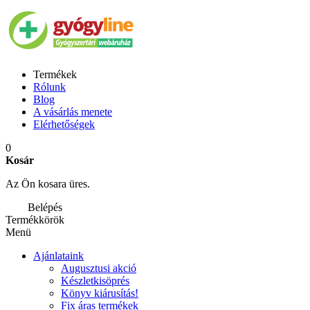
Termékek
Rólunk
Blog
A vásárlás menete
Elérhetőségek
0
Kosár
Az Ön kosara üres.
Belépés
Termékkörök
Menü
Ajánlataink
Augusztusi akció
Készletkisöprés
Könyv kiárusítás!
Fix áras termékek