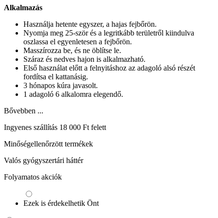
Alkalmazás
Használja hetente egyszer, a hajas fejbőrön.
Nyomja meg 25-ször és a legritkább területről kiindulva
oszlassa el egyenletesen a fejbőrön.
Masszírozza be, és ne öblítse le.
Száraz és nedves hajon is alkalmazható.
Első használat előtt a felnyitáshoz az adagoló alsó részét
fordítsa el kattanásig.
3 hónapos kúra javasolt.
1 adagoló 6 alkalomra elegendő.
Bővebben ...
Ingyenes szállítás 18 000 Ft felett
Minőségellenőrzött termékek
Valós gyógyszertári háttér
Folyamatos akciók
Ezek is érdekelhetik Önt