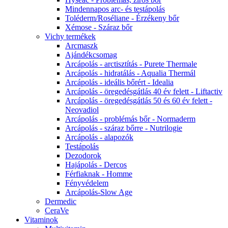
Mindennapos arc- és testápolás
Toléderm/Roséliane - Érzékeny bőr
Xémose - Száraz bőr
Vichy termékek
Arcmaszk
Ajándékcsomag
Arcápolás - arctisztítás - Purete Thermale
Arcápolás - hidratálás - Aqualia Thermál
Arcápolás - ideális bőrért - Idealia
Arcápolás - öregedésgátlás 40 év felett - Liftactiv
Arcápolás - öregedésgátlás 50 és 60 év felett -
Neovadiol
Arcápolás - problémás bőr - Normaderm
Arcápolás - száraz bőrre - Nutrilogie
Arcápolás - alapozók
Testápolás
Dezodorok
Hajápolás - Dercos
Férfiaknak - Homme
Fényvédelem
Arcápolás-Slow Age
Dermedic
CeraVe
Vitaminok