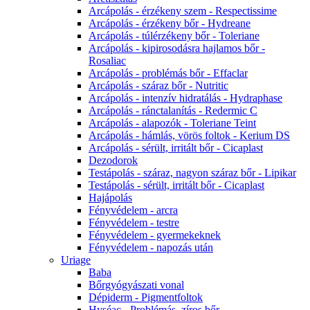
Arcápolás - érzékeny szem - Respectissime
Arcápolás - érzékeny bőr - Hydreane
Arcápolás - túlérzékeny bőr - Toleriane
Arcápolás - kipirosodásra hajlamos bőr -
Rosaliac
Arcápolás - problémás bőr - Effaclar
Arcápolás - száraz bőr - Nutritic
Arcápolás - intenzív hidratálás - Hydraphase
Arcápolás - ránctalanítás - Redermic C
Arcápolás - alapozók - Toleriane Teint
Arcápolás - hámlás, vörös foltok - Kerium DS
Arcápolás - sérült, irritált bőr - Cicaplast
Dezodorok
Testápolás - száraz, nagyon száraz bőr - Lipikar
Testápolás - sérült, irritált bőr - Cicaplast
Hajápolás
Fényvédelem - arcra
Fényvédelem - testre
Fényvédelem - gyermekeknek
Fényvédelem - napozás után
Uriage
Baba
Bőrgyógyászati vonal
Dépiderm - Pigmentfoltok
Hyséac - Problémás, zíros bőr