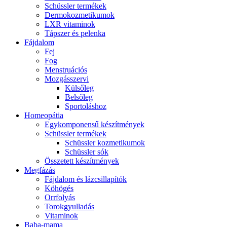
Schüssler termékek
Dermokozmetikumok
LXR vitaminok
Tápszer és pelenka
Fájdalom
Fej
Fog
Menstruációs
Mozgásszervi
Külsőleg
Belsőleg
Sportoláshoz
Homeopátia
Egykomponensű készítmények
Schüssler termékek
Schüssler kozmetikumok
Schüssler sók
Összetett készítmények
Megfázás
Fájdalom és lázcsillapítók
Köhögés
Orrfolyás
Torokgyulladás
Vitaminok
Baba-mama