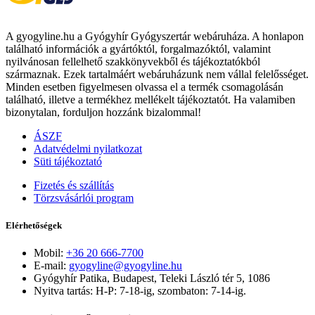
A gyogyline.hu a Gyógyhír Gyógyszertár webáruháza. A honlapon
található információk a gyártóktól, forgalmazóktól, valamint
nyilvánosan fellelhető szakkönyvekből és tájékoztatókból
származnak. Ezek tartalmáért webáruházunk nem vállal felelősséget.
Minden esetben figyelmesen olvassa el a termék csomagolásán
található, illetve a termékhez mellékelt tájékoztatót. Ha valamiben
bizonytalan, forduljon hozzánk bizalommal!
ÁSZF
Adatvédelmi nyilatkozat
Süti tájékoztató
Fizetés és szállítás
Törzsvásárlói program
Elérhetőségek
Mobil:
+36 20 666-7700
E-mail:
gyogyline@gyogyline.hu
Gyógyhír Patika, Budapest, Teleki László tér 5, 1086
Nyitva tartás: H-P: 7-18-ig, szombaton: 7-14-ig.