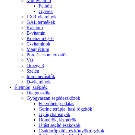
Multivitamin
Felnőtt
Gyerek
LXR vitaminok
GAL termékek
Kalcium
B-vitamin
Koenzim Q10
C-vitaminok
Magnézium
Porc és csont erősítők
Vas
Omega 3
Szelén
Immunerősítők
D-vitaminok
Életmód, szépség
Diagnosztika
Gyógyászati segédeszközök
Fekvőbeteg-ellátás
Gerinc terápia, hasi rögzítők
Gyógyharisnyák
Hőmérők, lázmérők
Járást segítő eszközök
Csuklórögzítők és könyökrögzítők