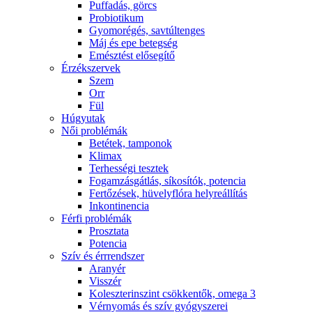
Puffadás, görcs
Probiotikum
Gyomorégés, savtúltenges
Máj és epe betegség
Emésztést elősegítő
Érzékszervek
Szem
Orr
Fül
Húgyutak
Női problémák
Betétek, tamponok
Klimax
Terhességi tesztek
Fogamzásgátlás, síkosítók, potencia
Fertőzések, hüvelyflóra helyreállítás
Inkontinencia
Férfi problémák
Prosztata
Potencia
Szív és érrrendszer
Aranyér
Visszér
Koleszterinszint csökkentők, omega 3
Vérnyomás és szív gyógyszerei