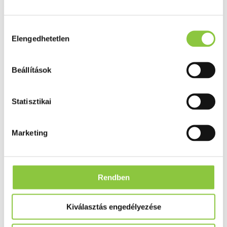
Bioscalin ISFRP-1 haj
aktivátor, 10 ml
Hozzájárulás
Elengedhetetlen
kiválasztása
Beállítások
Statisztikai
Marketing
Rendben
Kiválasztás engedélyezése