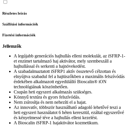
Részletes leírás
Szállítási információk
Fizetési információk
Jellemzők
A legújabb generációs hajhullás elleni molekulát, az iSFRP-1-
et enzimet tartalmazó haj aktivátor, mely szembeszáll a
hajhullással és serkenti a hajnövekedést.
A szabadalmaztatott iSFRP1 aktív összetevő célzottan és
elnyújtva szabadul fel a hajtüszőkben a maximális felszívódás
érdekében alkalmazott egyedülálló Bioscalin® iON
technológiának köszönhetően.
Csupán heti egyszeri alkalmazás szükséges.
Könnyű textúra és gyors felszívódás.
Nem zsírosítja és nem nehezíti el a hajat.
Az innovatív, többször használható adagoló lehetővé teszi a
heti egyszeri használatot 6 héten keresztül, ezáltal egyszerűvé
és kényelmessé téve a hajhullás elleni kezelést.
A Bioscalin iSFRP-1 hajaktivátor kozmetikum.