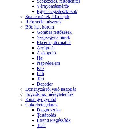
Sebkezelés, fertőtlenítés
Vérnyomásmérők
Egyéb segédeszközök
Spa termékek, illóolajok
Reformélelmiszerek
Bőr, haj, köröm
Gombás fertőzések
Szépségvitaminok
Ekcéma, dermatitis
Arcápolás
Ajakápoló
Haj
Napvédelem
Kéz
Láb
Test
Dezodor
Dohányzásról való leszokás
Fogyókúra, méregtelenítés
Kínai gyógymód
Cukorbetegeknek
Diagnosztika
Testápolás
É́trend kiegészítők
Teák