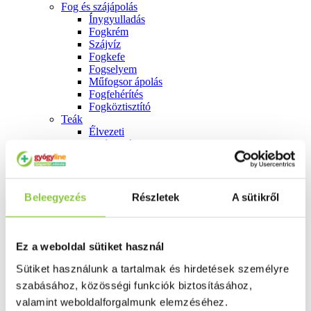
Fog és szájápolás
Í́nygyulladás
Fogkrém
Szájvíz
Fogkefe
Fogselyem
Műfogsor ápolás
Fogfehérítés
Fogköztisztító
Teák
É́lvezeti
Gyógyteák
Könyvek
Egészség ajándékba
Tápszer
Beleegyezés
Részletek
A sütikről
Ajánlataink
Ez a weboldal sütiket használ
Főoldal
Haj
Sütiket használunk a tartalmak és hirdetések személyre
Bioscalin ISFRP-1 haj aktivátor, 10 ml
szabásához, közösségi funkciók biztosításához,
valamint weboldalforgalmunk elemzéséhez.