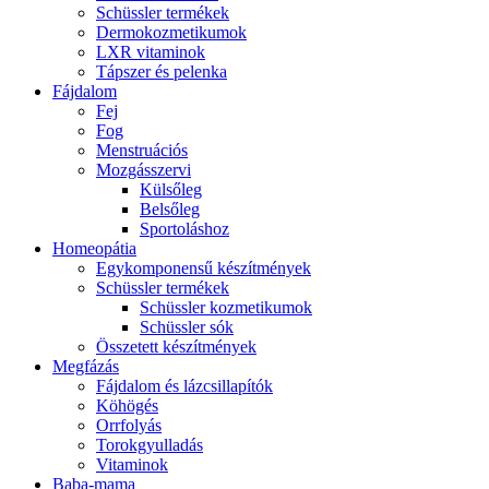
Schüssler termékek
Dermokozmetikumok
LXR vitaminok
Tápszer és pelenka
Fájdalom
Fej
Fog
Menstruációs
Mozgásszervi
Külsőleg
Belsőleg
Sportoláshoz
Homeopátia
Egykomponensű készítmények
Schüssler termékek
Schüssler kozmetikumok
Schüssler sók
Összetett készítmények
Megfázás
Fájdalom és lázcsillapítók
Köhögés
Orrfolyás
Torokgyulladás
Vitaminok
Baba-mama