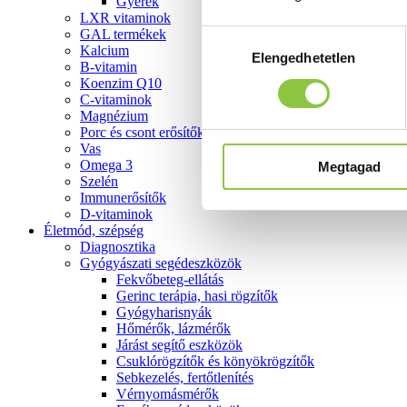
Gyerek
LXR vitaminok
GAL termékek
Hozzájárulás
Kalcium
Elengedhetetlen
kiválasztása
B-vitamin
Koenzim Q10
C-vitaminok
Magnézium
Porc és csont erősítők
Vas
Omega 3
Megtagad
Szelén
Immunerősítők
D-vitaminok
Életmód, szépség
Diagnosztika
Gyógyászati segédeszközök
Fekvőbeteg-ellátás
Gerinc terápia, hasi rögzítők
Gyógyharisnyák
Hőmérők, lázmérők
Járást segítő eszközök
Csuklórögzítők és könyökrögzítők
Sebkezelés, fertőtlenítés
Vérnyomásmérők