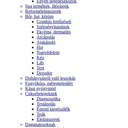
Egyéb segédeszközök
Spa termékek, illóolajok
Reformélelmiszerek
Bőr, haj, köröm
Gombás fertőzések
Szépségvitaminok
Ekcéma, dermatitis
Arcápolás
Ajakápoló
Haj
Napvédelem
Kéz
Láb
Test
Dezodor
Dohányzásról való leszokás
Fogyókúra, méregtelenítés
Kínai gyógymód
Cukorbetegeknek
Diagnosztika
Testápolás
É́trend kiegészítők
Teák
É́lelmiszerek
Daganatosoknak