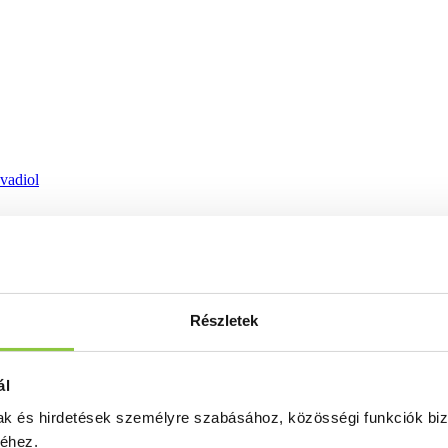
ovadiol
Részletek
ál
mak és hirdetések személyre szabásához, közösségi funkciók biz
séhez.