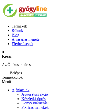
Termékek
Rólunk
Blog
A vásárlás menete
Elérhetőségek
0
Kosár
Az Ön kosara üres.
Belépés
Termékkörök
Menü
Ajánlataink
Augusztusi akció
Készletkisöprés
Könyv kiárusítás!
Fix áras termékek