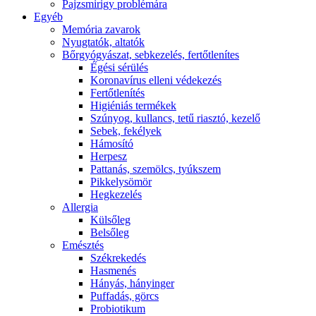
Pajzsmirigy problémára
Egyéb
Memória zavarok
Nyugtatók, altatók
Bőrgyógyászat, sebkezelés, fertőtlenítes
É́gési sérülés
Koronavírus elleni védekezés
Fertőtlenítés
Higiéniás termékek
Szúnyog, kullancs, tetű riasztó, kezelő
Sebek, fekélyek
Hámosító
Herpesz
Pattanás, szemölcs, tyúkszem
Pikkelysömör
Hegkezelés
Allergia
Külsőleg
Belsőleg
Emésztés
Székrekedés
Hasmenés
Hányás, hányinger
Puffadás, görcs
Probiotikum