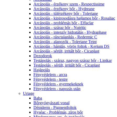
Arcápolás - érzékeny szem - Respectissime
Arcápolás - érzékeny bőr - Hydreane
Arcápolás - túlérzékeny bőr - Toleriane
Arcápolás - kipirosodásra hajlamos bőr - Rosaliac
Arcápolás - problémás bőr - Effaclar
Arcápolás - száraz bőr - Nutritic
Arcápolás - intenzív hidratálás - Hydraphase
Arcápolás - ránctalanítás - Redermic C
Arcápolás - alapozók - Toleriane Teint
Arcápolás - hámlás, vörös foltok - Kerium DS
Arcápolás - sérült, irritált bőr - Cicaplast
Dezodorok
Testápolás - száraz, nagyon száraz bőr - Lipikar
Testápolás - sérült, irritált bőr - Cicaplast
Hajápolás
Fényvédelem - arcra
Fényvédelem - testre
Fényvédelem - gyermekeknek
Fényvédelem - napozás után
Uriage
Baba
Bőrgyógyászati vonal
Dépiderm - Pigmentfoltok
Hyséac - Problémás, zíros bőr
Mindennapos arc- és testápolás