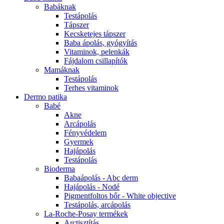
Babáknak
Testápolás
Tápszer
Kecsketejes tápszer
Baba ápolás, gyógyítás
Vitaminok, pelenkák
Fájdalom csillapítók
Mamáknak
Testápolás
Terhes vitaminok
Dermo patika
Babé
Akne
Arcápolás
Fényvédelem
Gyermek
Hajápolás
Testápolás
Bioderma
Babaápolás - Abc derm
Hajápolás - Nodé
Pigmentfoltos bőr - White objective
Testápolás, arcápolás
La-Roche-Posay termékek
Arctisztítás