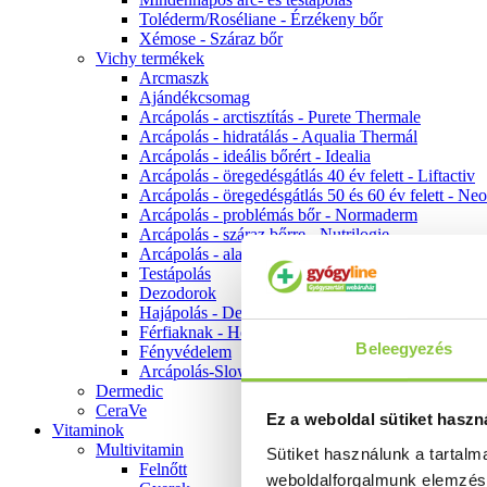
Toléderm/Roséliane - Érzékeny bőr
Xémose - Száraz bőr
Vichy termékek
Arcmaszk
Ajándékcsomag
Arcápolás - arctisztítás - Purete Thermale
Arcápolás - hidratálás - Aqualia Thermál
Arcápolás - ideális bőrért - Idealia
Arcápolás - öregedésgátlás 40 év felett - Liftactiv
Arcápolás - öregedésgátlás 50 és 60 év felett - Ne
Arcápolás - problémás bőr - Normaderm
Arcápolás - száraz bőrre - Nutrilogie
Arcápolás - alapozók
Testápolás
Dezodorok
Hajápolás - Dercos
Férfiaknak - Homme
Beleegyezés
Fényvédelem
Arcápolás-Slow Age
Dermedic
CeraVe
Ez a weboldal sütiket haszn
Vitaminok
Multivitamin
Sütiket használunk a tartal
Felnőtt
weboldalforgalmunk elemzé