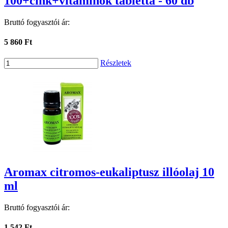
100+cink+vitaminok tabletta - 60 db
Bruttó fogyasztói ár:
5 860 Ft
Részletek
Aromax citromos-eukaliptusz illóolaj 10
ml
Bruttó fogyasztói ár:
1 542 Ft