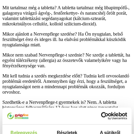
Mit tartalmaz még a tabletta? A tabletta tartalmaz még libapimpófű-,
galagonya virágzó ágvég-, festőrekettye- és narancshéj őrölt porát,
valamint tablettázási segédanyagokat (kálcium-sztearát,
mikrokristályos cellulóz, kolloid szilicium-dioxid).
Mikor ajánlott a Nervenpflege szedése? Ha Ön nyugtalan, belső
feszültséget érez és ideges ill. ha elalvási problémákkal küszködik
nyugtalansága miatt.
Mikor nem szabad Nervenpflege-t szednie? Ne szedje a tablettát, ha
egyéni túlérzékeny (allergia) az összetevők valamelyikére vagy ha
fényérzékenysége van.
Mit kell tudnia a szedés megkezdése előtt? Tudnia kell orvosolandó
problémái eredetéről. Amennyiben úgy érzi, hogy a feszültséget, a
nyugtalanságot nem a mindennapi problémák okozzák, forduljon
orvoshoz.
Szedhetik-e a Nervenpflege-t gyermekek is? Nem. A tabletta
biztonságos felhasználására 12 éves kor alatt nincs tapasztalat.
Szedhető-e a Nervenpflege más gyógyszerek mellett? Erre
vonatkozó ellenjavallatok nem ismeretesek
Beleegyezés
Részletek
A sütikről
Terhes- és szoptatós anyák szedhetik-e a tablettát?