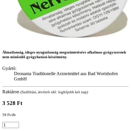
Álmatlanság, ideges nyugtalanság megszüntetésére alkalmas gyógyszernek
nem minősülő gyógyhatású készítmény.
Gyártó:
Dronania Traditionelle Arzneimittel aus Bad Worishofen
GmbH
Raktáron
(Szállítási, átvételi idő: legfeljebb két nap)
3 528 Ft
59 Ft/db