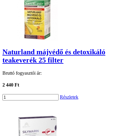
Naturland májvédő és detoxikáló
teakeverék 25 filter
Bruttó fogyasztói ár:
2 440 Ft
Részletek