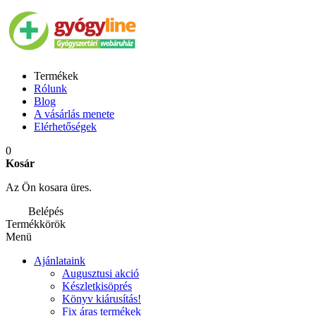
Termékek
Rólunk
Blog
A vásárlás menete
Elérhetőségek
0
Kosár
Az Ön kosara üres.
Belépés
Termékkörök
Menü
Ajánlataink
Augusztusi akció
Készletkisöprés
Könyv kiárusítás!
Fix áras termékek