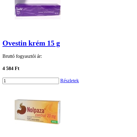
Ovestin krém 15 g
Bruttó fogyasztói ár:
4 584 Ft
Részletek