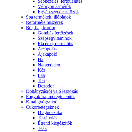
Sebkezelés, fertőtlenítés
Vérnyomásmérők
Egyéb segédeszközök
Spa termékek, illóolajok
Reformélelmiszerek
Bőr, haj, köröm
Gombás fertőzések
Szépségvitaminok
Ekcéma, dermatitis
Arcápolás
Ajakápoló
Haj
Napvédelem
Kéz
Láb
Test
Dezodor
Dohányzásról való leszokás
Fogyókúra, méregtelenítés
Kínai gyógymód
Cukorbetegeknek
Diagnosztika
Testápolás
É́trend kiegészítők
Teák