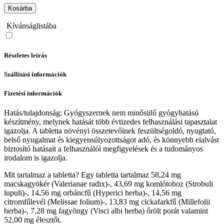
Kosárba
Kívánságlistába
Részletes leírás
Szállítási információk
Fizetési információk
Hatás/tulajdonság: Gyógyszernek nem minősülő gyógyhatású
készítmény, melynek hatását több évtizedes felhasználási tapasztalat
igazolja. A tabletta növényi összetevőinek feszültségoldó, nyugtató,
belső nyugalmat és kiegyensúlyozottságot adó, és könnyebb elalvást
biztosító hatásait a felhasználói megfigyelések és a tudományos
irodalom is igazolja.
Mit tartalmaz a tabletta? Egy tabletta tartalmaz 58,24 mg
macskagyökér (Valerianae radix)-, 43,69 mg komlótoboz (Strobuli
lupuli)-, 14,56 mg orbáncfű (Hyperici herba)-, 14,56 mg
citromfűlevél (Melissae folium)-, 13,83 mg cickafarkfű (Millefolii
herba)-, 7,28 mg fagyöngy (Visci albi herba) őrölt porát valamint
52,00 mg élesztőt.