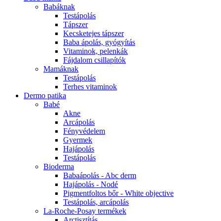
Babáknak
Testápolás
Tápszer
Kecsketejes tápszer
Baba ápolás, gyógyítás
Vitaminok, pelenkák
Fájdalom csillapítók
Mamáknak
Testápolás
Terhes vitaminok
Dermo patika
Babé
Akne
Arcápolás
Fényvédelem
Gyermek
Hajápolás
Testápolás
Bioderma
Babaápolás - Abc derm
Hajápolás - Nodé
Pigmentfoltos bőr - White objective
Testápolás, arcápolás
La-Roche-Posay termékek
Arctisztítás