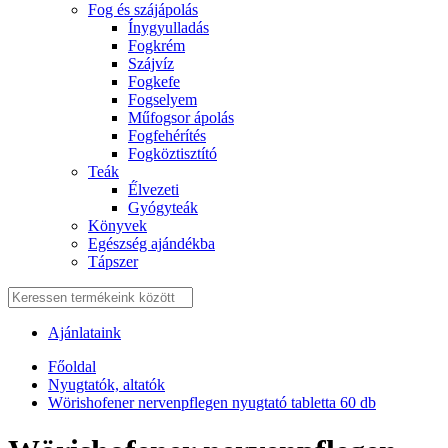
Fog és szájápolás
Í́nygyulladás
Fogkrém
Szájvíz
Fogkefe
Fogselyem
Műfogsor ápolás
Fogfehérítés
Fogköztisztító
Teák
É́lvezeti
Gyógyteák
Könyvek
Egészség ajándékba
Tápszer
Ajánlataink
Főoldal
Nyugtatók, altatók
Wörishofener nervenpflegen nyugtató tabletta 60 db