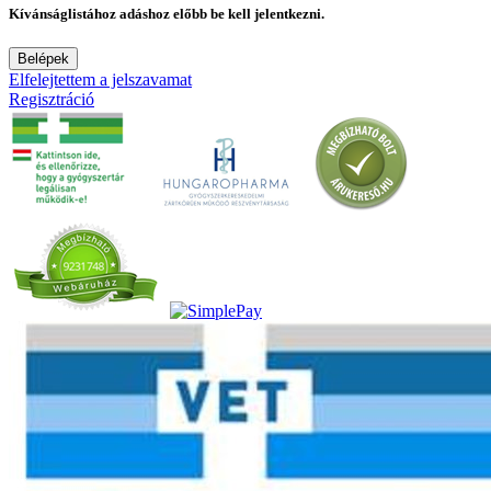
Kívánságlistához adáshoz előbb be kell jelentkezni.
Belépek
Elfelejtettem a jelszavamat
Regisztráció