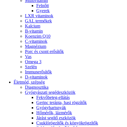
Multivitamin
Felnőtt
Gyerek
LXR vitaminok
GAL termékek
Kalcium
B-vitamin
Koenzim Q10
C-vitaminok
Magnézium
Porc és csont erősítők
Vas
Omega 3
Szelén
Immunerősítők
D-vitaminok
Életmód, szépség
Diagnosztika
Gyógyászati segédeszközök
Fekvőbeteg-ellátás
Gerinc terápia, hasi rögzítők
Gyógyharisnyák
Hőmérők, lázmérők
Járást segítő eszközök
Csuklórögzítők és könyökrögzítők