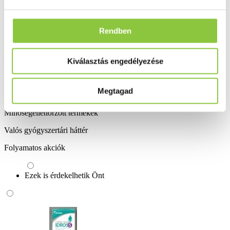
Hogyan kell tárolni a tablettát? 15-25-°C-on, dobozban jól lezárva.
Rendben
A kockázatokról és mellékhatásokról olvassa el a betegtájékoztatót,
vagy kérdezze meg kezelőorvosát, gyógyszerészét!
Kiválasztás engedélyezése
Bővebben ...
Megtagad
Ingyenes szállítás 18 000 Ft felett
Minőségellenőrzött termékek
Valós gyógyszertári háttér
Folyamatos akciók
Ezek is érdekelhetik Önt