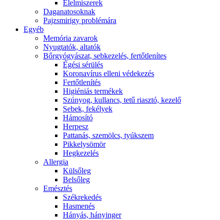
É́lelmiszerek
Daganatosoknak
Pajzsmirigy problémára
Egyéb
Memória zavarok
Nyugtatók, altatók
Bőrgyógyászat, sebkezelés, fertőtlenítes
É́gési sérülés
Koronavírus elleni védekezés
Fertőtlenítés
Higiéniás termékek
Szúnyog, kullancs, tetű riasztó, kezelő
Sebek, fekélyek
Hámosító
Herpesz
Pattanás, szemölcs, tyúkszem
Pikkelysömör
Hegkezelés
Allergia
Külsőleg
Belsőleg
Emésztés
Székrekedés
Hasmenés
Hányás, hányinger