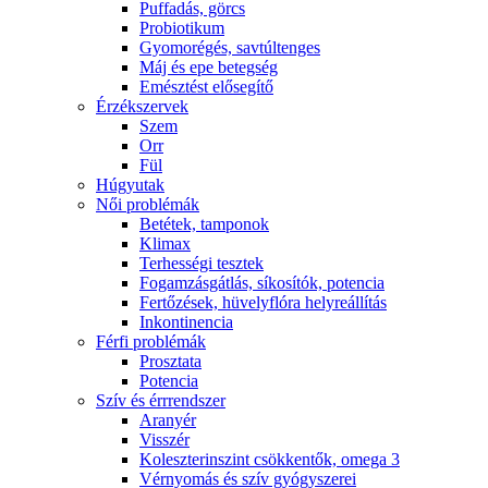
Puffadás, görcs
Probiotikum
Gyomorégés, savtúltenges
Máj és epe betegség
Emésztést elősegítő
Érzékszervek
Szem
Orr
Fül
Húgyutak
Női problémák
Betétek, tamponok
Klimax
Terhességi tesztek
Fogamzásgátlás, síkosítók, potencia
Fertőzések, hüvelyflóra helyreállítás
Inkontinencia
Férfi problémák
Prosztata
Potencia
Szív és érrrendszer
Aranyér
Visszér
Koleszterinszint csökkentők, omega 3
Vérnyomás és szív gyógyszerei