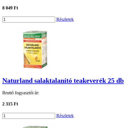
8 049 Ft
Részletek
Naturland salaktalanító teakeverék 25 db
Bruttó fogyasztói ár:
2 315 Ft
Részletek