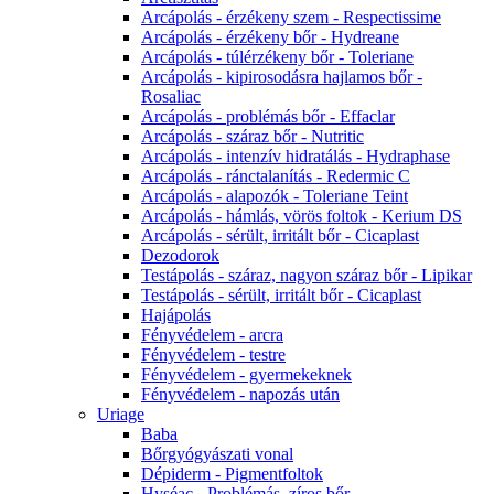
Arcápolás - érzékeny szem - Respectissime
Arcápolás - érzékeny bőr - Hydreane
Arcápolás - túlérzékeny bőr - Toleriane
Arcápolás - kipirosodásra hajlamos bőr -
Rosaliac
Arcápolás - problémás bőr - Effaclar
Arcápolás - száraz bőr - Nutritic
Arcápolás - intenzív hidratálás - Hydraphase
Arcápolás - ránctalanítás - Redermic C
Arcápolás - alapozók - Toleriane Teint
Arcápolás - hámlás, vörös foltok - Kerium DS
Arcápolás - sérült, irritált bőr - Cicaplast
Dezodorok
Testápolás - száraz, nagyon száraz bőr - Lipikar
Testápolás - sérült, irritált bőr - Cicaplast
Hajápolás
Fényvédelem - arcra
Fényvédelem - testre
Fényvédelem - gyermekeknek
Fényvédelem - napozás után
Uriage
Baba
Bőrgyógyászati vonal
Dépiderm - Pigmentfoltok
Hyséac - Problémás, zíros bőr