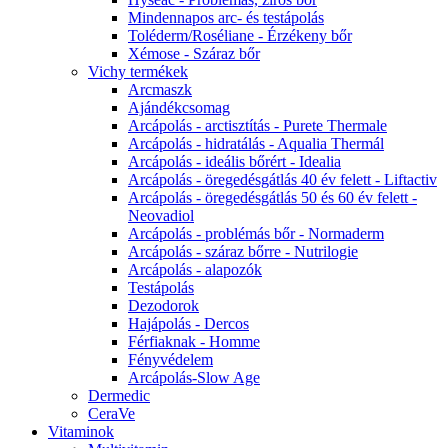
Mindennapos arc- és testápolás
Toléderm/Roséliane - Érzékeny bőr
Xémose - Száraz bőr
Vichy termékek
Arcmaszk
Ajándékcsomag
Arcápolás - arctisztítás - Purete Thermale
Arcápolás - hidratálás - Aqualia Thermál
Arcápolás - ideális bőrért - Idealia
Arcápolás - öregedésgátlás 40 év felett - Liftactiv
Arcápolás - öregedésgátlás 50 és 60 év felett -
Neovadiol
Arcápolás - problémás bőr - Normaderm
Arcápolás - száraz bőrre - Nutrilogie
Arcápolás - alapozók
Testápolás
Dezodorok
Hajápolás - Dercos
Férfiaknak - Homme
Fényvédelem
Arcápolás-Slow Age
Dermedic
CeraVe
Vitaminok