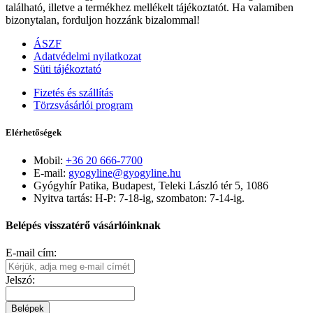
található, illetve a termékhez mellékelt tájékoztatót. Ha valamiben
bizonytalan, forduljon hozzánk bizalommal!
ÁSZF
Adatvédelmi nyilatkozat
Süti tájékoztató
Fizetés és szállítás
Törzsvásárlói program
Elérhetőségek
Mobil:
+36 20 666-7700
E-mail:
gyogyline@gyogyline.hu
Gyógyhír Patika, Budapest, Teleki László tér 5, 1086
Nyitva tartás: H-P: 7-18-ig, szombaton: 7-14-ig.
Belépés visszatérő vásárlóinknak
E-mail cím:
Jelszó:
Belépek