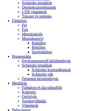
Schüssler termékek
Dermokozmetikumok
LXR vitaminok
Tápszer és pelenka
Fájdalom
Fej
Fog
Menstruációs
Mozgásszervi
Külsőleg
Belsőleg
Sportoláshoz
Homeopátia
Egykomponensű készítmények
Schüssler termékek
Schüssler kozmetikumok
Schüssler sók
Összetett készítmények
Megfázás
Fájdalom és lázcsillapítók
Köhögés
Orrfolyás
Torokgyulladás
Vitaminok
Baba-mama