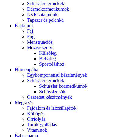
Schüssler termékek
Dermokozmetikumok
LXR vitaminok
Tápszer és pelenka
Fájdalom
Fej
Fog
Menstruációs
Mozgásszervi
Külsőleg
Belsőleg
Sportoláshoz
Homeopátia
Egykomponensű készítmények
Schüssler termékek
Schüssler kozmetikumok
Schüssler sók
Összetett készítmények
Megfázás
Fájdalom és lázcsillapítók
Köhögés
Orrfolyás
Torokgyulladás
Vitaminok
Baba-mama