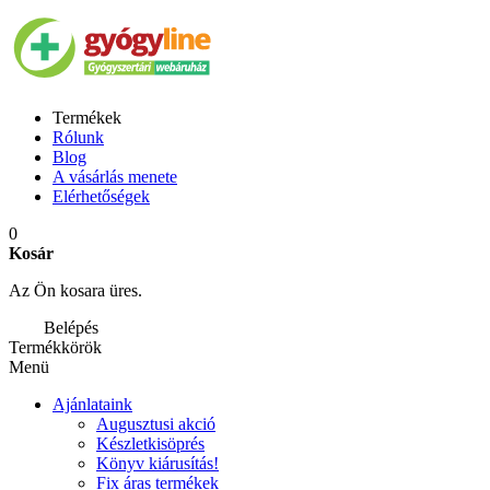
Termékek
Rólunk
Blog
A vásárlás menete
Elérhetőségek
0
Kosár
Az Ön kosara üres.
Belépés
Termékkörök
Menü
Ajánlataink
Augusztusi akció
Készletkisöprés
Könyv kiárusítás!
Fix áras termékek