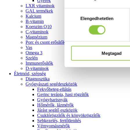
Gyerek
LXR vitaminok
GAL termékek
Hozzájárulás
Kalcium
Elengedhetetlen
kiválasztása
B-vitamin
Koenzim Q10
C-vitaminok
Magnézium
Porc és csont erősítők
Vas
Omega 3
Megtagad
Szelén
Immunerősítők
D-vitaminok
Életmód, szépség
Diagnosztika
Gyógyászati segédeszközök
Fekvőbeteg-ellátás
Gerinc terápia, hasi rögzítők
Gyógyharisnyák
Hőmérők, lázmérők
Járást segítő eszközök
Csuklórögzítők és könyökrögzítők
Sebkezelés, fertőtlenítés
Vérnyomásmérők