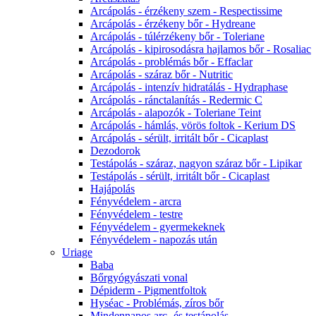
Arcápolás - érzékeny szem - Respectissime
Arcápolás - érzékeny bőr - Hydreane
Arcápolás - túlérzékeny bőr - Toleriane
Arcápolás - kipirosodásra hajlamos bőr - Rosaliac
Arcápolás - problémás bőr - Effaclar
Arcápolás - száraz bőr - Nutritic
Arcápolás - intenzív hidratálás - Hydraphase
Arcápolás - ránctalanítás - Redermic C
Arcápolás - alapozók - Toleriane Teint
Arcápolás - hámlás, vörös foltok - Kerium DS
Arcápolás - sérült, irritált bőr - Cicaplast
Dezodorok
Testápolás - száraz, nagyon száraz bőr - Lipikar
Testápolás - sérült, irritált bőr - Cicaplast
Hajápolás
Fényvédelem - arcra
Fényvédelem - testre
Fényvédelem - gyermekeknek
Fényvédelem - napozás után
Uriage
Baba
Bőrgyógyászati vonal
Dépiderm - Pigmentfoltok
Hyséac - Problémás, zíros bőr
Mindennapos arc- és testápolás