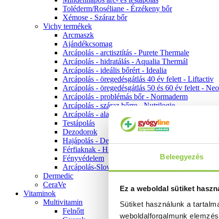
Toléderm/Roséliane - Érzékeny bőr
Xémose - Száraz bőr
Vichy termékek
Arcmaszk
Ajándékcsomag
Arcápolás - arctisztítás - Purete Thermale
Arcápolás - hidratálás - Aqualia Thermál
Arcápolás - ideális bőrért - Idealia
Arcápolás - öregedésgátlás 40 év felett - Liftactiv
Arcápolás - öregedésgátlás 50 és 60 év felett - Ne
Arcápolás - problémás bőr - Normaderm
Arcápolás - száraz bőrre - Nutrilogie
Arcápolás - alapozók
Testápolás
Dezodorok
Hajápolás - Dercos
Férfiaknak - Homme
Beleegyezés
Fényvédelem
Arcápolás-Slow Age
Dermedic
CeraVe
Ez a weboldal sütiket haszn
Vitaminok
Multivitamin
Sütiket használunk a tartal
Felnőtt
weboldalforgalmunk elemzé