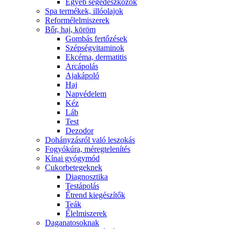
Egyéb segédeszközök
Spa termékek, illóolajok
Reformélelmiszerek
Bőr, haj, köröm
Gombás fertőzések
Szépségvitaminok
Ekcéma, dermatitis
Arcápolás
Ajakápoló
Haj
Napvédelem
Kéz
Láb
Test
Dezodor
Dohányzásról való leszokás
Fogyókúra, méregtelenítés
Kínai gyógymód
Cukorbetegeknek
Diagnosztika
Testápolás
É́trend kiegészítők
Teák
É́lelmiszerek
Daganatosoknak