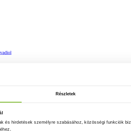
ovadiol
Részletek
ál
mak és hirdetések személyre szabásához, közösségi funkciók biz
séhez.