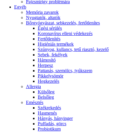
Pajzsmirigy problémára
Egyéb
Memória zavarok
Nyugtatók, altatók
Bőrgyógyászat, sebkezelés, fertőtlenítes
É́gési sérülés
Koronavírus elleni védekezés
Fertőtlenítés
Higiéniás termékek
Szúnyog, kullancs, tetű riasztó, kezelő
Sebek, fekélyek
Hámosító
Herpesz
Pattanás, szemölcs, tyúkszem
Pikkelysömör
Hegkezelés
Allergia
Külsőleg
Belsőleg
Emésztés
Székrekedés
Hasmenés
Hányás, hányinger
Puffadás, görcs
Probiotikum