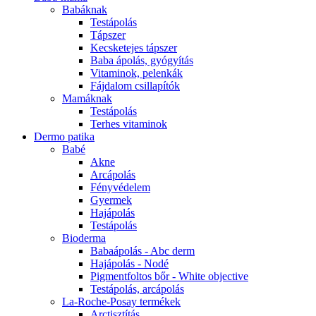
Babáknak
Testápolás
Tápszer
Kecsketejes tápszer
Baba ápolás, gyógyítás
Vitaminok, pelenkák
Fájdalom csillapítók
Mamáknak
Testápolás
Terhes vitaminok
Dermo patika
Babé
Akne
Arcápolás
Fényvédelem
Gyermek
Hajápolás
Testápolás
Bioderma
Babaápolás - Abc derm
Hajápolás - Nodé
Pigmentfoltos bőr - White objective
Testápolás, arcápolás
La-Roche-Posay termékek
Arctisztítás