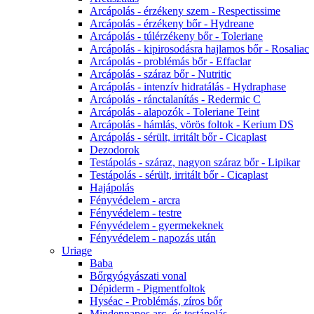
Arcápolás - érzékeny szem - Respectissime
Arcápolás - érzékeny bőr - Hydreane
Arcápolás - túlérzékeny bőr - Toleriane
Arcápolás - kipirosodásra hajlamos bőr - Rosaliac
Arcápolás - problémás bőr - Effaclar
Arcápolás - száraz bőr - Nutritic
Arcápolás - intenzív hidratálás - Hydraphase
Arcápolás - ránctalanítás - Redermic C
Arcápolás - alapozók - Toleriane Teint
Arcápolás - hámlás, vörös foltok - Kerium DS
Arcápolás - sérült, irritált bőr - Cicaplast
Dezodorok
Testápolás - száraz, nagyon száraz bőr - Lipikar
Testápolás - sérült, irritált bőr - Cicaplast
Hajápolás
Fényvédelem - arcra
Fényvédelem - testre
Fényvédelem - gyermekeknek
Fényvédelem - napozás után
Uriage
Baba
Bőrgyógyászati vonal
Dépiderm - Pigmentfoltok
Hyséac - Problémás, zíros bőr
Mindennapos arc- és testápolás