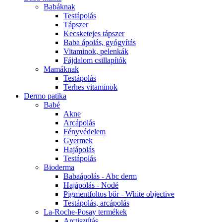
Babáknak
Testápolás
Tápszer
Kecsketejes tápszer
Baba ápolás, gyógyítás
Vitaminok, pelenkák
Fájdalom csillapítók
Mamáknak
Testápolás
Terhes vitaminok
Dermo patika
Babé
Akne
Arcápolás
Fényvédelem
Gyermek
Hajápolás
Testápolás
Bioderma
Babaápolás - Abc derm
Hajápolás - Nodé
Pigmentfoltos bőr - White objective
Testápolás, arcápolás
La-Roche-Posay termékek
Arctisztítás