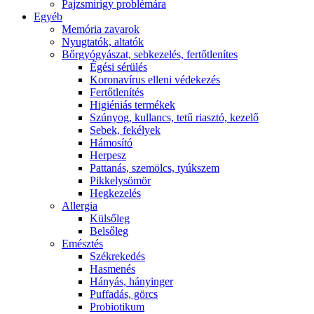
Pajzsmirigy problémára
Egyéb
Memória zavarok
Nyugtatók, altatók
Bőrgyógyászat, sebkezelés, fertőtlenítes
É́gési sérülés
Koronavírus elleni védekezés
Fertőtlenítés
Higiéniás termékek
Szúnyog, kullancs, tetű riasztó, kezelő
Sebek, fekélyek
Hámosító
Herpesz
Pattanás, szemölcs, tyúkszem
Pikkelysömör
Hegkezelés
Allergia
Külsőleg
Belsőleg
Emésztés
Székrekedés
Hasmenés
Hányás, hányinger
Puffadás, görcs
Probiotikum