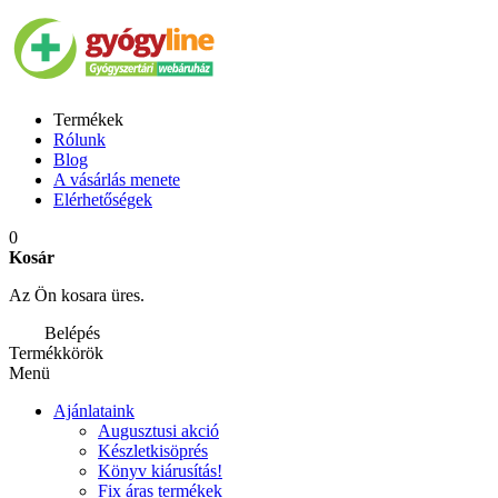
Termékek
Rólunk
Blog
A vásárlás menete
Elérhetőségek
0
Kosár
Az Ön kosara üres.
Belépés
Termékkörök
Menü
Ajánlataink
Augusztusi akció
Készletkisöprés
Könyv kiárusítás!
Fix áras termékek