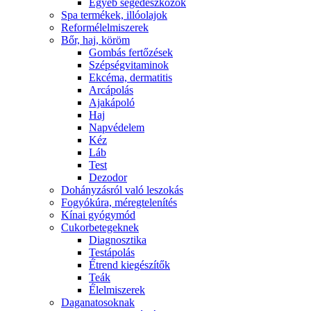
Egyéb segédeszközök
Spa termékek, illóolajok
Reformélelmiszerek
Bőr, haj, köröm
Gombás fertőzések
Szépségvitaminok
Ekcéma, dermatitis
Arcápolás
Ajakápoló
Haj
Napvédelem
Kéz
Láb
Test
Dezodor
Dohányzásról való leszokás
Fogyókúra, méregtelenítés
Kínai gyógymód
Cukorbetegeknek
Diagnosztika
Testápolás
É́trend kiegészítők
Teák
É́lelmiszerek
Daganatosoknak