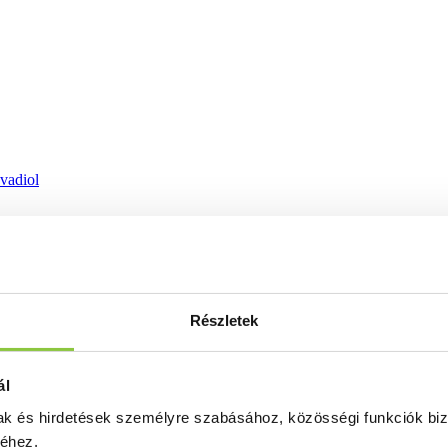
ovadiol
Részletek
ál
mak és hirdetések személyre szabásához, közösségi funkciók biz
séhez.