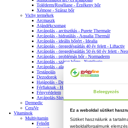
Toléderm/Roséliane - Érzékeny bőr
Xémose - Száraz bőr
Vichy termékek
Arcmaszk
Ajándékcsomag
Arcápolás - arctisztítás - Purete Thermale
Arcápolás - hidratálás - Aqualia Thermál
Arcápolás - ideális bőrért - Idealia
Arcápolás - öregedésgátlás 40 év felett - Liftactiv
Arcápolás - öregedésgátlás 50 és 60 év felett - Ne
Arcápolás - problémás bőr - Normaderm
Arcápolás - száraz bőrre - Nutrilogie
Arcápolás - alapozók
Testápolás
Dezodorok
Hajápolás - Dercos
Férfiaknak - Homme
Beleegyezés
Fényvédelem
Arcápolás-Slow Age
Dermedic
CeraVe
Ez a weboldal sütiket haszn
Vitaminok
Multivitamin
Sütiket használunk a tartal
Felnőtt
weboldalforgalmunk elemzé