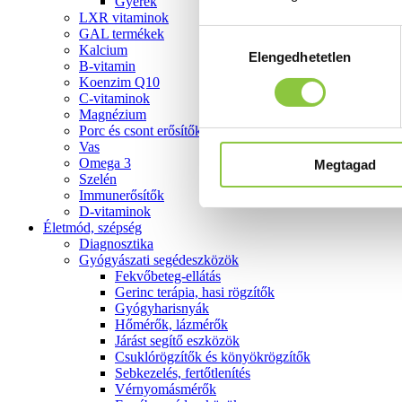
Gyerek
LXR vitaminok
GAL termékek
Hozzájárulás
Kalcium
Elengedhetetlen
kiválasztása
B-vitamin
Koenzim Q10
C-vitaminok
Magnézium
Porc és csont erősítők
Vas
Omega 3
Megtagad
Szelén
Immunerősítők
D-vitaminok
Életmód, szépség
Diagnosztika
Gyógyászati segédeszközök
Fekvőbeteg-ellátás
Gerinc terápia, hasi rögzítők
Gyógyharisnyák
Hőmérők, lázmérők
Járást segítő eszközök
Csuklórögzítők és könyökrögzítők
Sebkezelés, fertőtlenítés
Vérnyomásmérők