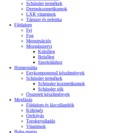
Schüssler termékek
Dermokozmetikumok
LXR vitaminok
Tápszer és pelenka
Fájdalom
Fej
Fog
Menstruációs
Mozgásszervi
Külsőleg
Belsőleg
Sportoláshoz
Homeopátia
Egykomponensű készítmények
Schüssler termékek
Schüssler kozmetikumok
Schüssler sók
Összetett készítmények
Megfázás
Fájdalom és lázcsillapítók
Köhögés
Orrfolyás
Torokgyulladás
Vitaminok
Baba-mama