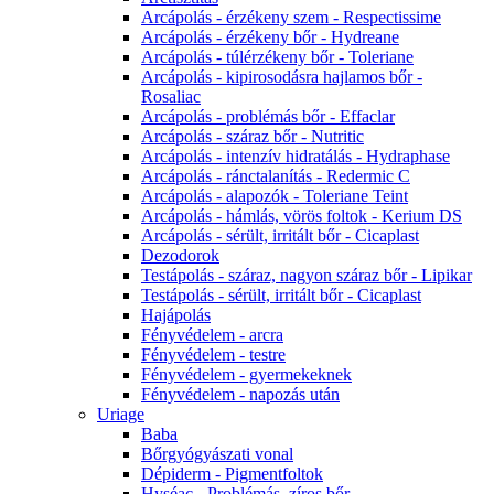
Arcápolás - érzékeny szem - Respectissime
Arcápolás - érzékeny bőr - Hydreane
Arcápolás - túlérzékeny bőr - Toleriane
Arcápolás - kipirosodásra hajlamos bőr -
Rosaliac
Arcápolás - problémás bőr - Effaclar
Arcápolás - száraz bőr - Nutritic
Arcápolás - intenzív hidratálás - Hydraphase
Arcápolás - ránctalanítás - Redermic C
Arcápolás - alapozók - Toleriane Teint
Arcápolás - hámlás, vörös foltok - Kerium DS
Arcápolás - sérült, irritált bőr - Cicaplast
Dezodorok
Testápolás - száraz, nagyon száraz bőr - Lipikar
Testápolás - sérült, irritált bőr - Cicaplast
Hajápolás
Fényvédelem - arcra
Fényvédelem - testre
Fényvédelem - gyermekeknek
Fényvédelem - napozás után
Uriage
Baba
Bőrgyógyászati vonal
Dépiderm - Pigmentfoltok
Hyséac - Problémás, zíros bőr