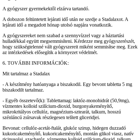
A gyógyszer gyermekektől elzárva tartandó.
A dobozon feltüntetett lejárati idő után ne szedje a Stadalaxot. A
lejárati idő a megadott hónap utolsó napjára vonatkozik.
A gyógyszereket nem szabad a szennyvízzel vagy a háztartási
hulladékkal együtt megsemmisíteni. Kérdezze meg gyógyszerészét,
hogy szükségtelenné vált gyógyszereit miként semmisítse meg. Ezek
az intézkedések elősegítik a környezet védelmét.
6. TOVÁBBI INFORMÁCIÓK:
Mit tartalmaz a Stadalax
- A készítmény hatóanyaga a biszakodil. Egy bevont tabletta 5 mg
biszakodilt tartalmaz.
- Egyéb összetevő(k): Tablettamag: laktóz-monohidrát (50,9mg),
vízmentes kolloid szilícium-dioxid, burgonyakeményítő,
mikrokritályos cellulóz, magnézium-sztearát, talkum, hosszú
szénláncú zsírsavak részlegesen telített gliceridjei.
Bevonat: cellulóz-acetát-ftalát, glukóz szirup, hidegen duzzadó
kukoricakeményítő, kukoricakeményítő, montán glikol viasz, natív
ricinusolaj, szacharóz, vízmentes kolloid szilícium-dioxid, talkum,