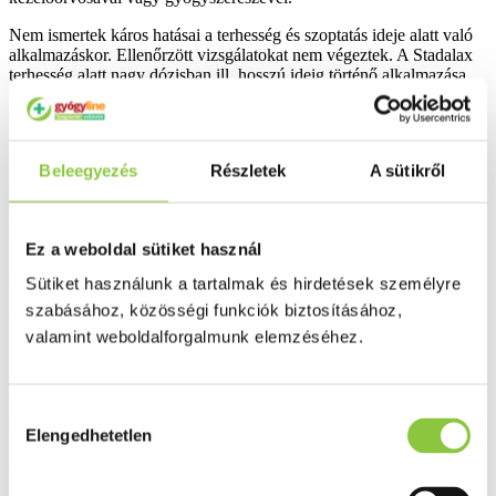
Nem ismertek káros hatásai a terhesség és szoptatás ideje alatt való
alkalmazáskor. Ellenőrzött vizsgálatokat nem végeztek. A Stadalax
terhesség alatt nagy dózisban ill. hosszú ideig történő alkalmazása
nem javasolt.
A készítmény szoptatás ideje alatt nem alkalmazható, mivel nem áll
rendelkezésre elég információ az anyatejbe történő kiválasztására
Beleegyezés
Részletek
A sütikről
vonatkozólag.
A készítmény hatásai a gépjárművezetéshez és gépek kezeléséhez
szükséges képességekre
Ez a weboldal sütiket használ
A gépjárművezetéshez és gépek kezeléséhez szükséges
Sütiket használunk a tartalmak és hirdetések személyre
képességeket befolyásoló hatást nem észleltek.
szabásához, közösségi funkciók biztosításához,
Fontos információk a Stadalax egyes összetevőiről:
valamint weboldalforgalmunk elemzéséhez.
Ez a gyógyszer glükózt, laktóz-monohidrátot és szacharózt
tartalmaz. Amennyiben kezelőorvosa már figyelmeztette Önt, hogy
bizonyos cukrokra érzékeny, keresse fel orvosát, mielőtt elkezdi
Hozzájárulás
szedni ezt a gyógyszert.
Elengedhetetlen
kiválasztása
3. HOGYAN KELL ALKALMAZNI A STADALAXOT?