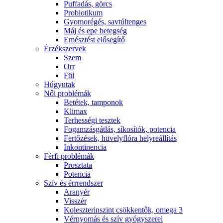
Puffadás, görcs
Probiotikum
Gyomorégés, savtúltenges
Máj és epe betegség
Emésztést elősegítő
Érzékszervek
Szem
Orr
Fül
Húgyutak
Női problémák
Betétek, tamponok
Klimax
Terhességi tesztek
Fogamzásgátlás, síkosítók, potencia
Fertőzések, hüvelyflóra helyreállítás
Inkontinencia
Férfi problémák
Prosztata
Potencia
Szív és érrrendszer
Aranyér
Visszér
Koleszterinszint csökkentők, omega 3
Vérnyomás és szív gyógyszerei