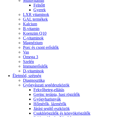
Multivitamin
Felnőtt
Gyerek
LXR vitaminok
GAL termékek
Kalcium
B-vitamin
Koenzim Q10
C-vitaminok
Magnézium
Porc és csont erősítők
Vas
Omega 3
Szelén
Immunerősítők
D-vitaminok
Életmód, szépség
Diagnosztika
Gyógyászati segédeszközök
Fekvőbeteg-ellátás
Gerinc terápia, hasi rögzítők
Gyógyharisnyák
Hőmérők, lázmérők
Járást segítő eszközök
Csuklórögzítők és könyökrögzítők