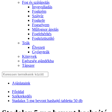
Fog és szájápolás
Í́nygyulladás
Fogkrém
Szájvíz
Fogkefe
Fogselyem
Műfogsor ápolás
Fogfehérítés
Fogköztisztító
Teák
É́lvezeti
Gyógyteák
Könyvek
Egészség ajándékba
Tápszer
Ajánlataink
Főoldal
Székrekedés
Stadalax 5 mg bevont hashajtó tabletta 50 db