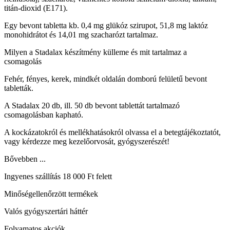
titán-dioxid (E171).
Egy bevont tabletta kb. 0,4 mg glükóz szirupot, 51,8 mg laktóz
monohidrátot és 14,01 mg szacharózt tartalmaz.
Milyen a Stadalax készítmény külleme és mit tartalmaz a
csomagolás
Fehér, fényes, kerek, mindkét oldalán domború felületű bevont
tabletták.
A Stadalax 20 db, ill. 50 db bevont tablettát tartalmazó
csomagolásban kapható.
A kockázatokról és mellékhatásokról olvassa el a betegtájékoztatót,
vagy kérdezze meg kezelőorvosát, gyógyszerészét!
Bővebben ...
Ingyenes szállítás 18 000 Ft felett
Minőségellenőrzött termékek
Valós gyógyszertári háttér
Folyamatos akciók