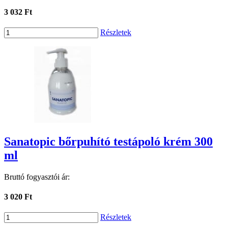
3 032 Ft
Részletek
Sanatopic bőrpuhító testápoló krém 300
ml
Bruttó fogyasztói ár:
3 020 Ft
Részletek