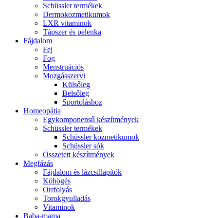
Schüssler termékek
Dermokozmetikumok
LXR vitaminok
Tápszer és pelenka
Fájdalom
Fej
Fog
Menstruációs
Mozgásszervi
Külsőleg
Belsőleg
Sportoláshoz
Homeopátia
Egykomponensű készítmények
Schüssler termékek
Schüssler kozmetikumok
Schüssler sók
Összetett készítmények
Megfázás
Fájdalom és lázcsillapítók
Köhögés
Orrfolyás
Torokgyulladás
Vitaminok
Baba-mama