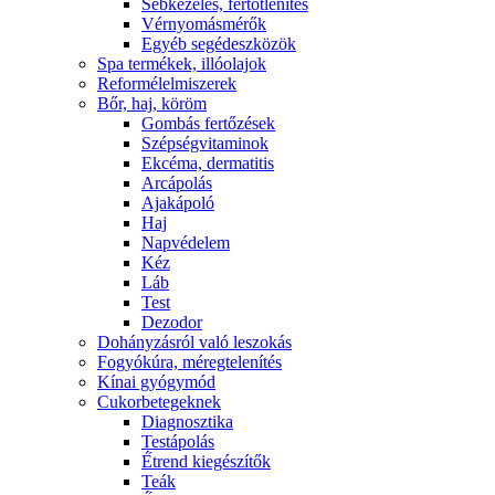
Sebkezelés, fertőtlenítés
Vérnyomásmérők
Egyéb segédeszközök
Spa termékek, illóolajok
Reformélelmiszerek
Bőr, haj, köröm
Gombás fertőzések
Szépségvitaminok
Ekcéma, dermatitis
Arcápolás
Ajakápoló
Haj
Napvédelem
Kéz
Láb
Test
Dezodor
Dohányzásról való leszokás
Fogyókúra, méregtelenítés
Kínai gyógymód
Cukorbetegeknek
Diagnosztika
Testápolás
É́trend kiegészítők
Teák