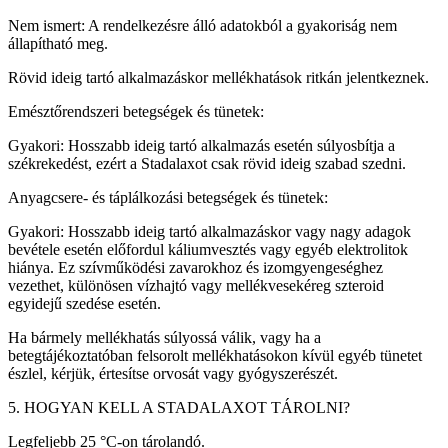
Nem ismert: A rendelkezésre álló adatokból a gyakoriság nem
állapítható meg.
Rövid ideig tartó alkalmazáskor mellékhatások ritkán jelentkeznek.
Emésztőrendszeri betegségek és tünetek:
Gyakori: Hosszabb ideig tartó alkalmazás esetén súlyosbítja a
székrekedést, ezért a Stadalaxot csak rövid ideig szabad szedni.
Anyagcsere- és táplálkozási betegségek és tünetek:
Gyakori: Hosszabb ideig tartó alkalmazáskor vagy nagy adagok
bevétele esetén előfordul káliumvesztés vagy egyéb elektrolitok
hiánya. Ez szívműködési zavarokhoz és izomgyengeséghez
vezethet, különösen vízhajtó vagy mellékvesekéreg szteroid
egyidejű szedése esetén.
Ha bármely mellékhatás súlyossá válik, vagy ha a
betegtájékoztatóban felsorolt mellékhatásokon kívül egyéb tünetet
észlel, kérjük, értesítse orvosát vagy gyógyszerészét.
5. HOGYAN KELL A STADALAXOT TÁROLNI?
Legfeljebb 25 °C-on tárolandó.