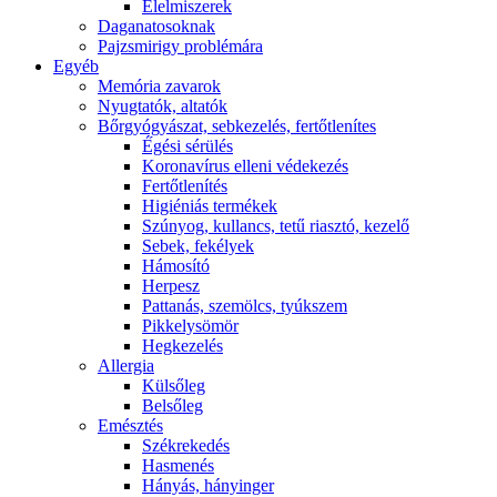
É́lelmiszerek
Daganatosoknak
Pajzsmirigy problémára
Egyéb
Memória zavarok
Nyugtatók, altatók
Bőrgyógyászat, sebkezelés, fertőtlenítes
É́gési sérülés
Koronavírus elleni védekezés
Fertőtlenítés
Higiéniás termékek
Szúnyog, kullancs, tetű riasztó, kezelő
Sebek, fekélyek
Hámosító
Herpesz
Pattanás, szemölcs, tyúkszem
Pikkelysömör
Hegkezelés
Allergia
Külsőleg
Belsőleg
Emésztés
Székrekedés
Hasmenés
Hányás, hányinger