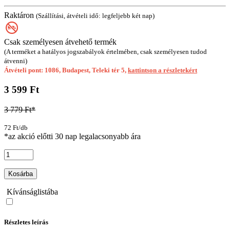
Raktáron
(Szállítási, átvételi idő: legfeljebb két nap)
Csak személyesen átvehető termék
(A terméket a hatályos jogszabályok értelmében, csak személyesen tudod
átvenni)
Átvételi pont: 1086, Budapest, Teleki tér 5,
kattintson a részletekért
3 599 Ft
3 779 Ft*
72 Ft/db
*az akció előtti 30 nap legalacsonyabb ára
Kosárba
Kívánságlistába
Részletes leírás