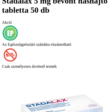
Stadalax 5 mg bevont hashajtó
tabletta 50 db
Akció
Az Egészségpénztári számlára elszámolható
Csak személyesen átvehető termék