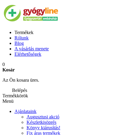
Termékek
Rólunk
Blog
A vásárlás menete
Elérhetőségek
0
Kosár
Az Ön kosara üres.
Belépés
Termékkörök
Menü
Ajánlataink
Augusztusi akció
Készletkisöprés
Könyv kiárusítás!
Fix áras termékek