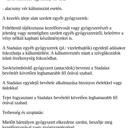
- alacsony vér káliumszint esetén.
A kezelés ideje alatt szedett egyéb gyógyszerek:
Feltétlenül tájékoztassa kezelőorvosát vagy gyógyszerészét a
jelenleg vagy nemrégiben szedett egyéb gyógyszereiről, beleértve a
vény nélkül kapható készítményeket is.
A Stadalax egyéb gyógyszerek (pl.: vizelethajtók) egyidejű adásakor
fokozhatja a káliumürítést. A káliumvesztés miatt a szívglikozidok
iránti érzékenység fokozódhat.
Savközömbösítő gyógyszert (antacidok) bevenni a Stadalax
bevételét követően leghamarabb fél órával szabad.
A Stadalax egyidejű bevétele alkalmazása bizonyos ételekkel vagy
italokkal
Tejet fogyasztani a Stadalax bevételét követően leghamarabb fél
órával szabad.
Terhesség és szoptatás:
Mielőtt bármilyen gyógyszert elkezdene szedni, beszélje meg
kezelőorvosával vagy gyógyszerészével.