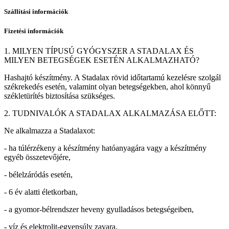
Szállítási információk
Fizetési információk
1. MILYEN TÍPUSÚ GYÓGYSZER A STADALAX ÉS
MILYEN BETEGSÉGEK ESETÉN ALKALMAZHATÓ?
Hashajtó készítmény. A Stadalax rövid időtartamú kezelésre szolgál
székrekedés esetén, valamint olyan betegségekben, ahol könnyű
székletürítés biztosítása szükséges.
2. TUDNIVALÓK A STADALAX ALKALMAZÁSA ELŐTT:
Ne alkalmazza a Stadalaxot:
- ha túlérzékeny a készítmény hatóanyagára vagy a készítmény
egyéb összetevőjére,
- bélelzáródás esetén,
- 6 év alatti életkorban,
- a gyomor-bélrendszer heveny gyulladásos betegségeiben,
- víz és elektrolit-egyensúly zavara,