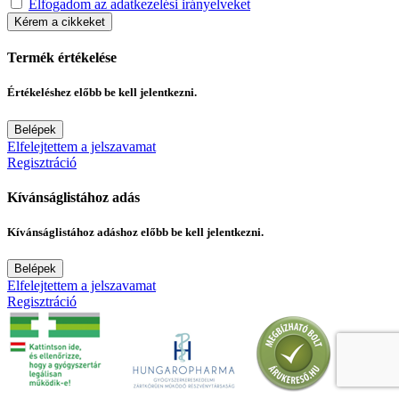
Elfogadom az adatkezelési irányelveket
Kérem a cikkeket
Termék értékelése
Értékeléshez előbb be kell jelentkezni.
Belépek
Elfelejtettem a jelszavamat
Regisztráció
Kívánságlistához adás
Kívánságlistához adáshoz előbb be kell jelentkezni.
Belépek
Elfelejtettem a jelszavamat
Regisztráció