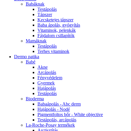
Babáknak
Testápolás
Tápszer
Kecsketejes tápszer
Baba ápolás, gyógyítás
Vitaminok, pelenkák
Fájdalom csillapítók
Mamáknak
Testápolás
Terhes vitaminok
Dermo patika
Babé
Akne
Arcápolás
Fényvédelem
Gyermek
Hajápolás
Testápolás
Bioderma
Babaápolás - Abc derm
Hajápolás - Nodé
Pigmentfoltos bőr - White objective
Testápolás, arcápolás
La-Roche-Posay termékek
Arctisztítás