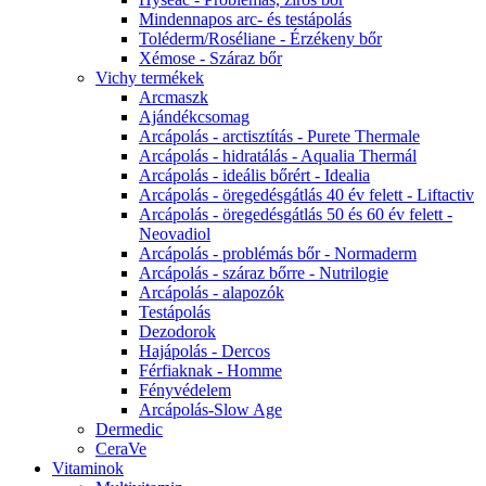
Mindennapos arc- és testápolás
Toléderm/Roséliane - Érzékeny bőr
Xémose - Száraz bőr
Vichy termékek
Arcmaszk
Ajándékcsomag
Arcápolás - arctisztítás - Purete Thermale
Arcápolás - hidratálás - Aqualia Thermál
Arcápolás - ideális bőrért - Idealia
Arcápolás - öregedésgátlás 40 év felett - Liftactiv
Arcápolás - öregedésgátlás 50 és 60 év felett -
Neovadiol
Arcápolás - problémás bőr - Normaderm
Arcápolás - száraz bőrre - Nutrilogie
Arcápolás - alapozók
Testápolás
Dezodorok
Hajápolás - Dercos
Férfiaknak - Homme
Fényvédelem
Arcápolás-Slow Age
Dermedic
CeraVe
Vitaminok