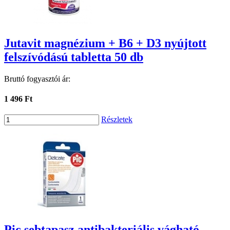
Jutavit magnézium + B6 + D3 nyújtott
felszívódású tabletta 50 db
Bruttó fogyasztói ár:
1 496 Ft
Részletek
Pic sebtapasz antibakteriális vágható