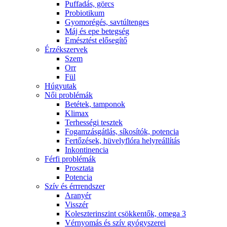
Puffadás, görcs
Probiotikum
Gyomorégés, savtúltenges
Máj és epe betegség
Emésztést elősegítő
Érzékszervek
Szem
Orr
Fül
Húgyutak
Női problémák
Betétek, tamponok
Klimax
Terhességi tesztek
Fogamzásgátlás, síkosítók, potencia
Fertőzések, hüvelyflóra helyreállítás
Inkontinencia
Férfi problémák
Prosztata
Potencia
Szív és érrrendszer
Aranyér
Visszér
Koleszterinszint csökkentők, omega 3
Vérnyomás és szív gyógyszerei