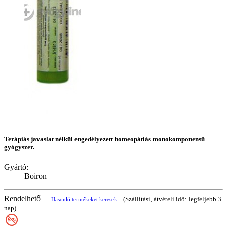
Terápiás javaslat nélkül engedélyezett homeopátiás monokomponensű
gyógyszer.
Gyártó:
Boiron
Rendelhető
(Szállítási, átvételi idő: legfeljebb 3
Hasonló termékeket keresek
nap)