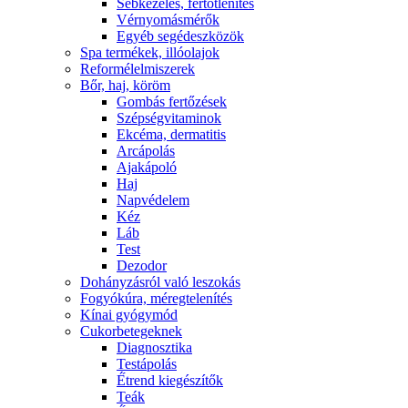
Sebkezelés, fertőtlenítés
Vérnyomásmérők
Egyéb segédeszközök
Spa termékek, illóolajok
Reformélelmiszerek
Bőr, haj, köröm
Gombás fertőzések
Szépségvitaminok
Ekcéma, dermatitis
Arcápolás
Ajakápoló
Haj
Napvédelem
Kéz
Láb
Test
Dezodor
Dohányzásról való leszokás
Fogyókúra, méregtelenítés
Kínai gyógymód
Cukorbetegeknek
Diagnosztika
Testápolás
É́trend kiegészítők
Teák