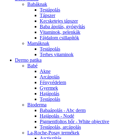
Babáknak
Testápolás
Tápszer
Kecsketejes tápszer
Baba ápolás, gyógyítás
Vitaminok, pelenkák
Fájdalom csillapítók
Mamáknak
Testápolás
Terhes vitaminok
Dermo patika
Babé
Akne
Arcápolás
Fényvédelem
Gyermek
Hajápolás
Testápolás
Bioderma
Babaápolás - Abc derm
Hajápolás - Nodé
Pigmentfoltos bőr - White objective
Testápolás, arcápolás
La-Roche-Posay termékek
Arctisztítás