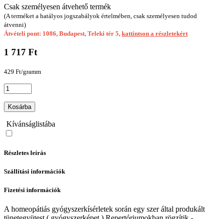
Csak személyesen átvehető termék
(A terméket a hatályos jogszabályok értelmében, csak személyesen tudod
átvenni)
Átvételi pont: 1086, Budapest, Teleki tér 5,
kattintson a részletekért
1 717 Ft
429 Ft/gramm
Kosárba
Kívánságlistába
Részletes leírás
Szállítási információk
Fizetési információk
A homeopátiás gyógyszerkísérletek során egy szer által produkált
tünetegyütest ( gyógyszerképet ) Repertóriumokban rögzítik -