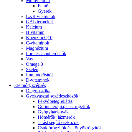
Multivitamin
Felnőtt
Gyerek
LXR vitaminok
GAL termékek
Kalcium
B-vitamin
Koenzim Q10
C-vitaminok
Magnézium
Porc és csont erősítők
Vas
Omega 3
Szelén
Immunerősítők
D-vitaminok
Életmód, szépség
Diagnosztika
Gyógyászati segédeszközök
Fekvőbeteg-ellátás
Gerinc terápia, hasi rögzítők
Gyógyharisnyák
Hőmérők, lázmérők
Járást segítő eszközök
Csuklórögzítők és könyökrögzítők