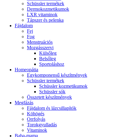
Schüssler termékek
Dermokozmetikumok
LXR vitaminok
Tápszer és pelenka
Fájdalom
Fej
Fog
Menstruációs
Mozgásszervi
Külsőleg
Belsőleg
Sportoláshoz
Homeopátia
Egykomponensű készítmények
Schüssler termékek
Schüssler kozmetikumok
Schüssler sók
Összetett készítmények
Megfázás
Fájdalom és lázcsillapítók
Köhögés
Orrfolyás
Torokgyulladás
Vitaminok
Baba-mama