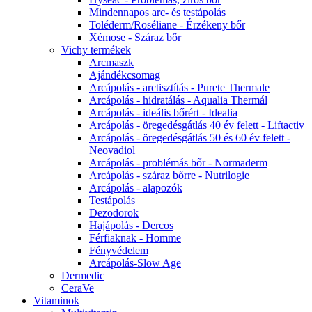
Mindennapos arc- és testápolás
Toléderm/Roséliane - Érzékeny bőr
Xémose - Száraz bőr
Vichy termékek
Arcmaszk
Ajándékcsomag
Arcápolás - arctisztítás - Purete Thermale
Arcápolás - hidratálás - Aqualia Thermál
Arcápolás - ideális bőrért - Idealia
Arcápolás - öregedésgátlás 40 év felett - Liftactiv
Arcápolás - öregedésgátlás 50 és 60 év felett -
Neovadiol
Arcápolás - problémás bőr - Normaderm
Arcápolás - száraz bőrre - Nutrilogie
Arcápolás - alapozók
Testápolás
Dezodorok
Hajápolás - Dercos
Férfiaknak - Homme
Fényvédelem
Arcápolás-Slow Age
Dermedic
CeraVe
Vitaminok