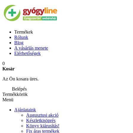
Termékek
Rólunk
Blog
A vásárlás menete
Elérhetőségek
0
Kosár
Az Ön kosara üres.
Belépés
Termékkörök
Menü
Ajánlataink
Augusztusi akció
Készletkisöprés
Könyv kiárusítás!
Fix áras termékek