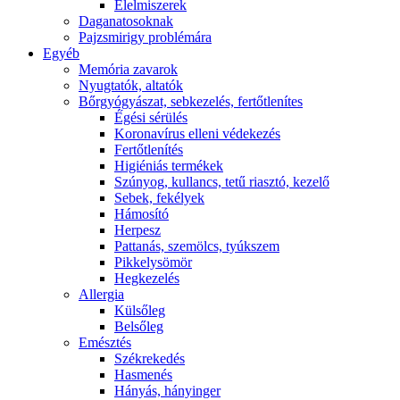
É́lelmiszerek
Daganatosoknak
Pajzsmirigy problémára
Egyéb
Memória zavarok
Nyugtatók, altatók
Bőrgyógyászat, sebkezelés, fertőtlenítes
É́gési sérülés
Koronavírus elleni védekezés
Fertőtlenítés
Higiéniás termékek
Szúnyog, kullancs, tetű riasztó, kezelő
Sebek, fekélyek
Hámosító
Herpesz
Pattanás, szemölcs, tyúkszem
Pikkelysömör
Hegkezelés
Allergia
Külsőleg
Belsőleg
Emésztés
Székrekedés
Hasmenés
Hányás, hányinger