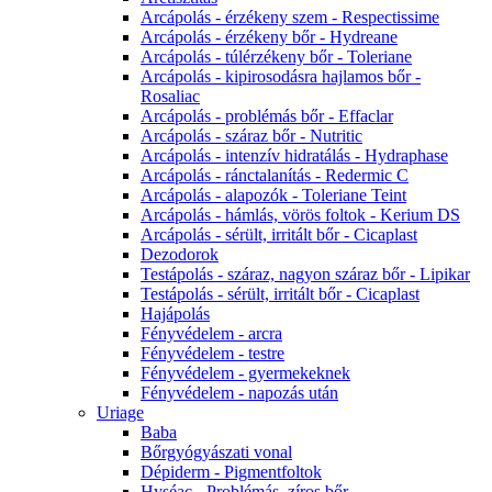
Arcápolás - érzékeny szem - Respectissime
Arcápolás - érzékeny bőr - Hydreane
Arcápolás - túlérzékeny bőr - Toleriane
Arcápolás - kipirosodásra hajlamos bőr -
Rosaliac
Arcápolás - problémás bőr - Effaclar
Arcápolás - száraz bőr - Nutritic
Arcápolás - intenzív hidratálás - Hydraphase
Arcápolás - ránctalanítás - Redermic C
Arcápolás - alapozók - Toleriane Teint
Arcápolás - hámlás, vörös foltok - Kerium DS
Arcápolás - sérült, irritált bőr - Cicaplast
Dezodorok
Testápolás - száraz, nagyon száraz bőr - Lipikar
Testápolás - sérült, irritált bőr - Cicaplast
Hajápolás
Fényvédelem - arcra
Fényvédelem - testre
Fényvédelem - gyermekeknek
Fényvédelem - napozás után
Uriage
Baba
Bőrgyógyászati vonal
Dépiderm - Pigmentfoltok
Hyséac - Problémás, zíros bőr