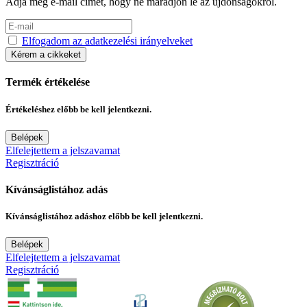
Adja meg e-mail címét, hogy ne maradjon le az újdonságokról.
Elfogadom az adatkezelési irányelveket
Kérem a cikkeket
Termék értékelése
Értékeléshez előbb be kell jelentkezni.
Belépek
Elfelejtettem a jelszavamat
Regisztráció
Kívánságlistához adás
Kívánságlistához adáshoz előbb be kell jelentkezni.
Belépek
Elfelejtettem a jelszavamat
Regisztráció