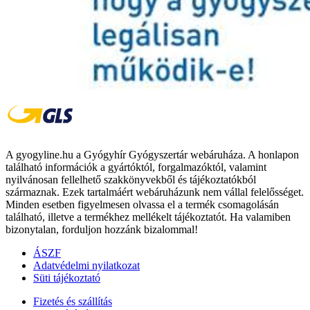
A gyogyline.hu a Gyógyhír Gyógyszertár webáruháza. A honlapon
található információk a gyártóktól, forgalmazóktól, valamint
nyilvánosan fellelhető szakkönyvekből és tájékoztatókból
származnak. Ezek tartalmáért webáruházunk nem vállal felelősséget.
Minden esetben figyelmesen olvassa el a termék csomagolásán
található, illetve a termékhez mellékelt tájékoztatót. Ha valamiben
bizonytalan, forduljon hozzánk bizalommal!
ÁSZF
Adatvédelmi nyilatkozat
Süti tájékoztató
Fizetés és szállítás