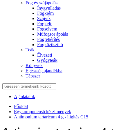
Fog és szájápolás
Í́nygyulladás
Fogkrém
Szájvíz
Fogkefe
Fogselyem
Műfogsor ápolás
Fogfehérítés
Fogköztisztító
Teák
É́lvezeti
Gyógyteák
Könyvek
Egészség ajándékba
Tápszer
Ajánlataink
Főoldal
Egykomponensű készítmények
Antimonium tartaricum 4 g - hígítás C15