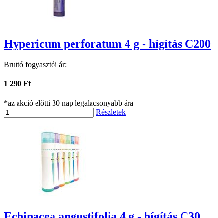
Hypericum perforatum 4 g - hígítás C200
Bruttó fogyasztói ár:
1 290 Ft
*az akció előtti 30 nap legalacsonyabb ára
Részletek
Echinacea angustifolia 4 g - hígítás C30