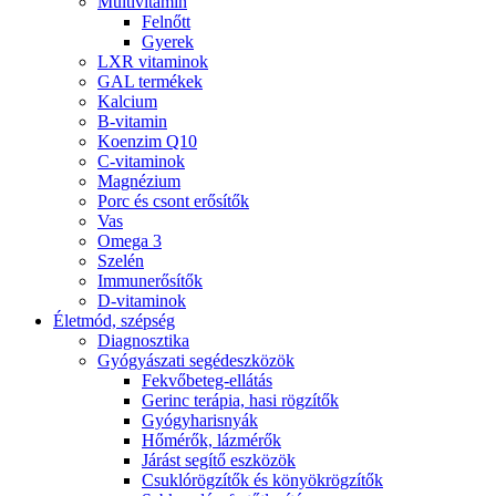
Multivitamin
Felnőtt
Gyerek
LXR vitaminok
GAL termékek
Kalcium
B-vitamin
Koenzim Q10
C-vitaminok
Magnézium
Porc és csont erősítők
Vas
Omega 3
Szelén
Immunerősítők
D-vitaminok
Életmód, szépség
Diagnosztika
Gyógyászati segédeszközök
Fekvőbeteg-ellátás
Gerinc terápia, hasi rögzítők
Gyógyharisnyák
Hőmérők, lázmérők
Járást segítő eszközök
Csuklórögzítők és könyökrögzítők