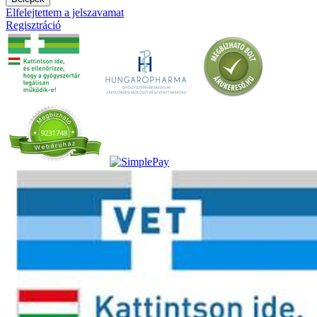
Elfelejtettem a jelszavamat
Regisztráció