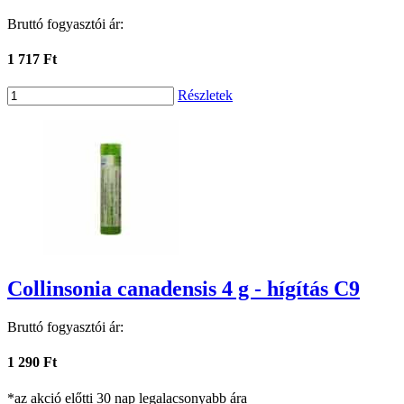
Bruttó fogyasztói ár:
1 717 Ft
Részletek
Collinsonia canadensis 4 g - hígítás C9
Bruttó fogyasztói ár:
1 290 Ft
*az akció előtti 30 nap legalacsonyabb ára