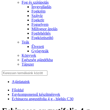
Fog és szájápolás
Í́nygyulladás
Fogkrém
Szájvíz
Fogkefe
Fogselyem
Műfogsor ápolás
Fogfehérítés
Fogköztisztító
Teák
É́lvezeti
Gyógyteák
Könyvek
Egészség ajándékba
Tápszer
Ajánlataink
Főoldal
Egykomponensű készítmények
Echinacea angustifolia 4 g - hígítás C30