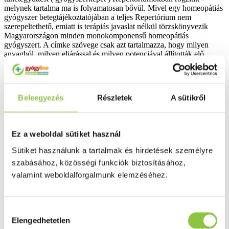
melynek tartalma ma is folyamatosan bővül. Mivel egy homeopátiás
gyógyszer betegtájékoztatójában a teljes Repertórium nem
szerepeltethető, emiatt is terápiás javaslat nélkül törzskönyvezik
Magyarországon minden monokomponensű homeopátiás
gyógyszert. A címke szövege csak azt tartalmazza, hogy milyen
anyagból, milyen eljárással és milyen potenciával állították elő.
Homeopátiás szer választásról
A homeopátia „hasonlót a hasonlóval" elméletéből fakadóan egy
Beleegyezés
Részletek
A sütikről
homeopátiás szer nem egy tünetet gyógyít, hanem a diagnózis
felállításával a teljes beteget nézi annak minden fizikai és
funkcionális tüneteivel, valamint magatartásbeli zavaraival. A
megfelelő homeopátiás szer kiválasztásakor a beteg által
Ez a weboldal sütiket használ
megismert tünetegyüttest kell összevetni a homeopátiás
gyógyszerek gyógyszerképével és azt kell választani
Sütiket használunk a tartalmak és hirdetések személyre
amelyik legjobban megegyezik.
szabásához, közösségi funkciók biztosításához,
valamint weboldalforgalmunk elemzéséhez.
Általános leírás
A homeopátiás monokomponensű gyógyszerek egy összetevőt
tartalmaznak. A felhasznált alapanyag különféle eredetű lehet:
Hozzájárulás
növényi, ásványi és állati eredetű.
Elengedhetetlen
kiválasztása