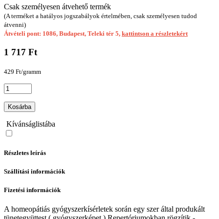
Csak személyesen átvehető termék
(A terméket a hatályos jogszabályok értelmében, csak személyesen tudod
átvenni)
Átvételi pont: 1086, Budapest, Teleki tér 5,
kattintson a részletekért
1 717 Ft
429 Ft/gramm
Kosárba
Kívánságlistába
Részletes leírás
Szállítási információk
Fizetési információk
A homeopátiás gyógyszerkísérletek során egy szer által produkált
tünetegyüttest ( gyógyszerképet ) Repertóriumokban rögzítik -