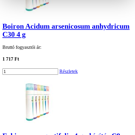
Boiron Acidum arsenicosum anhydricum
C30 4 g
Bruttó fogyasztói ár:
1 717 Ft
Részletek