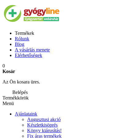
Termékek
Rólunk
Blog
A vásárlás menete
Elérhetőségek
0
Kosár
Az Ön kosara üres.
Belépés
Termékkörök
Menü
Ajánlataink
Augusztusi akció
Készletkisöprés
Könyv kiárusítás!
Fix áras termékek