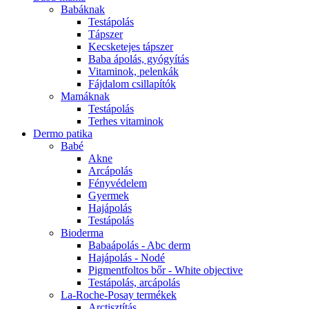
Babáknak
Testápolás
Tápszer
Kecsketejes tápszer
Baba ápolás, gyógyítás
Vitaminok, pelenkák
Fájdalom csillapítók
Mamáknak
Testápolás
Terhes vitaminok
Dermo patika
Babé
Akne
Arcápolás
Fényvédelem
Gyermek
Hajápolás
Testápolás
Bioderma
Babaápolás - Abc derm
Hajápolás - Nodé
Pigmentfoltos bőr - White objective
Testápolás, arcápolás
La-Roche-Posay termékek
Arctisztítás