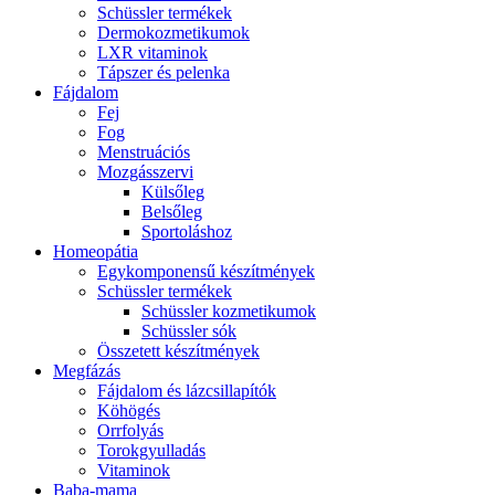
Schüssler termékek
Dermokozmetikumok
LXR vitaminok
Tápszer és pelenka
Fájdalom
Fej
Fog
Menstruációs
Mozgásszervi
Külsőleg
Belsőleg
Sportoláshoz
Homeopátia
Egykomponensű készítmények
Schüssler termékek
Schüssler kozmetikumok
Schüssler sók
Összetett készítmények
Megfázás
Fájdalom és lázcsillapítók
Köhögés
Orrfolyás
Torokgyulladás
Vitaminok
Baba-mama