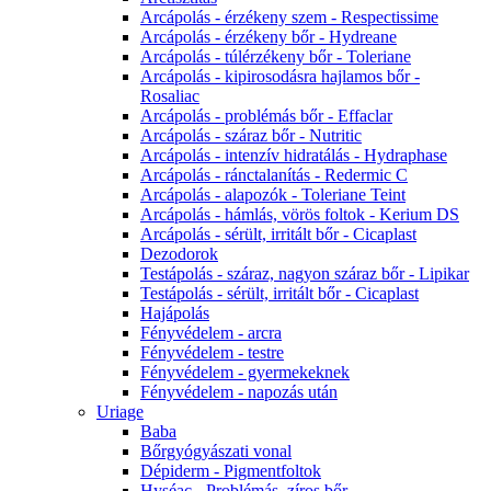
Arcápolás - érzékeny szem - Respectissime
Arcápolás - érzékeny bőr - Hydreane
Arcápolás - túlérzékeny bőr - Toleriane
Arcápolás - kipirosodásra hajlamos bőr -
Rosaliac
Arcápolás - problémás bőr - Effaclar
Arcápolás - száraz bőr - Nutritic
Arcápolás - intenzív hidratálás - Hydraphase
Arcápolás - ránctalanítás - Redermic C
Arcápolás - alapozók - Toleriane Teint
Arcápolás - hámlás, vörös foltok - Kerium DS
Arcápolás - sérült, irritált bőr - Cicaplast
Dezodorok
Testápolás - száraz, nagyon száraz bőr - Lipikar
Testápolás - sérült, irritált bőr - Cicaplast
Hajápolás
Fényvédelem - arcra
Fényvédelem - testre
Fényvédelem - gyermekeknek
Fényvédelem - napozás után
Uriage
Baba
Bőrgyógyászati vonal
Dépiderm - Pigmentfoltok
Hyséac - Problémás, zíros bőr