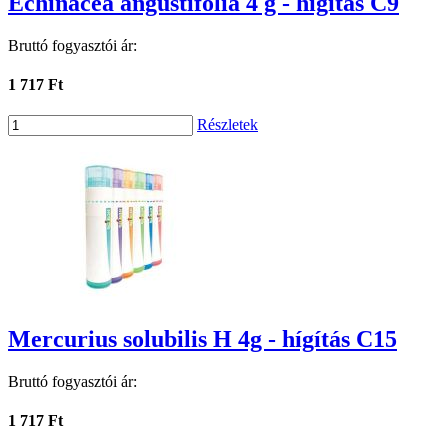
Echinacea angustifolia 4 g - hígítás C9
Bruttó fogyasztói ár:
1 717 Ft
Részletek
Mercurius solubilis H 4g - hígítás C15
Bruttó fogyasztói ár:
1 717 Ft