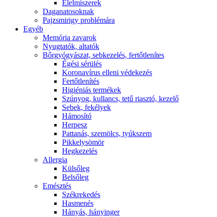
É́lelmiszerek
Daganatosoknak
Pajzsmirigy problémára
Egyéb
Memória zavarok
Nyugtatók, altatók
Bőrgyógyászat, sebkezelés, fertőtlenítes
É́gési sérülés
Koronavírus elleni védekezés
Fertőtlenítés
Higiéniás termékek
Szúnyog, kullancs, tetű riasztó, kezelő
Sebek, fekélyek
Hámosító
Herpesz
Pattanás, szemölcs, tyúkszem
Pikkelysömör
Hegkezelés
Allergia
Külsőleg
Belsőleg
Emésztés
Székrekedés
Hasmenés
Hányás, hányinger