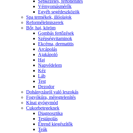
Sebkezelés, fertőtlenítés
Vérnyomásmérők
Egyéb segédeszközök
Spa termékek, illóolajok
Reformélelmiszerek
Bőr, haj, köröm
Gombás fertőzések
Szépségvitaminok
Ekcéma, dermatitis
Arcápolás
Ajakápoló
Haj
Napvédelem
Kéz
Láb
Test
Dezodor
Dohányzásról való leszokás
Fogyókúra, méregtelenítés
Kínai gyógymód
Cukorbetegeknek
Diagnosztika
Testápolás
É́trend kiegészítők
Teák