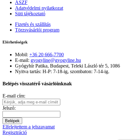
ÁSZF
Adatvédelmi nyilatkozat
Süti tájékoztató
Fizetés és szállítás
Törzsvásárlói program
Elérhetőségek
Mobil:
+36 20 666-7700
E-mail:
gyogyline@gyogyline.hu
Gyógyhír Patika, Budapest, Teleki László tér 5, 1086
Nyitva tartás: H-P: 7-18-ig, szombaton: 7-14-ig.
Belépés visszatérő vásárlóinknak
E-mail cím:
Jelszó:
Belépek
Elfelejtettem a jelszavamat
Regisztráció