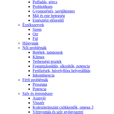
Puffadás, görcs
Probiotikum
Gyomorégés, savtúltenges
Máj és epe betegség
Emésztést elősegítő
Érzékszervek
Szem
Orr
Fül
Húgyutak
Női problémák
Betétek, tamponok
Klimax
Terhességi tesztek
Fogamzásgátlás, síkosítók, potencia
Fertőzések, hüvelyflóra helyreállítás
Inkontinencia
Férfi problémák
Prosztata
Potencia
Szív és érrrendszer
Aranyér
Visszér
Koleszterinszint csökkentők, omega 3
Vérnyomás és szív gyógyszerei