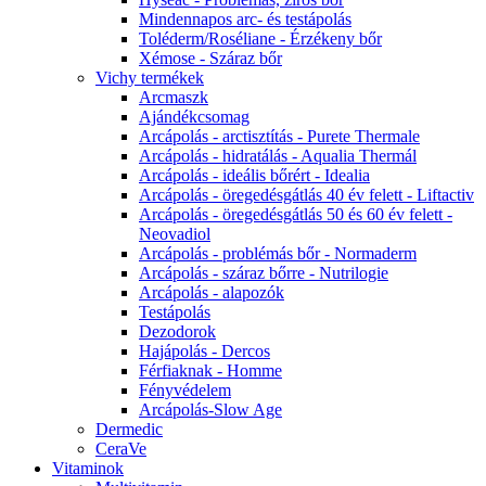
Mindennapos arc- és testápolás
Toléderm/Roséliane - Érzékeny bőr
Xémose - Száraz bőr
Vichy termékek
Arcmaszk
Ajándékcsomag
Arcápolás - arctisztítás - Purete Thermale
Arcápolás - hidratálás - Aqualia Thermál
Arcápolás - ideális bőrért - Idealia
Arcápolás - öregedésgátlás 40 év felett - Liftactiv
Arcápolás - öregedésgátlás 50 és 60 év felett -
Neovadiol
Arcápolás - problémás bőr - Normaderm
Arcápolás - száraz bőrre - Nutrilogie
Arcápolás - alapozók
Testápolás
Dezodorok
Hajápolás - Dercos
Férfiaknak - Homme
Fényvédelem
Arcápolás-Slow Age
Dermedic
CeraVe
Vitaminok