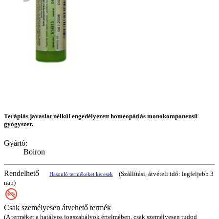
Terápiás javaslat nélkül engedélyezett homeopátiás monokomponensű
gyógyszer.
Gyártó:
Boiron
Rendelhető
(Szállítási, átvételi idő: legfeljebb 3
Hasonló termékeket keresek
nap)
Csak személyesen átvehető termék
(A terméket a hatályos jogszabályok értelmében, csak személyesen tudod