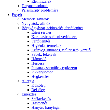
É́lelmiszerek
Daganatosoknak
Pajzsmirigy problémára
Egyéb
Memória zavarok
Nyugtatók, altatók
Bőrgyógyászat, sebkezelés, fertőtlenítes
É́gési sérülés
Koronavírus elleni védekezés
Fertőtlenítés
Higiéniás termékek
Szúnyog, kullancs, tetű riasztó, kezelő
Sebek, fekélyek
Hámosító
Herpesz
Pattanás, szemölcs, tyúkszem
Pikkelysömör
Hegkezelés
Allergia
Külsőleg
Belsőleg
Emésztés
Székrekedés
Hasmenés
Hányás, hányinger