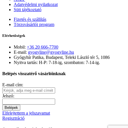
Adatvédelmi nyilatkozat
Süti tájékoztató
Fizetés és szállítás
Törzsvásárlói program
Elérhetőségek
Mobil:
+36 20 666-7700
E-mail:
gyogyline@gyogyline.hu
Gyógyhír Patika, Budapest, Teleki László tér 5, 1086
Nyitva tartás: H-P: 7-18-ig, szombaton: 7-14-ig.
Belépés visszatérő vásárlóinknak
E-mail cím:
Jelszó:
Belépek
Elfelejtettem a jelszavamat
Regisztráció