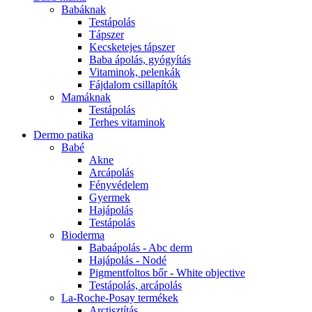
Babáknak
Testápolás
Tápszer
Kecsketejes tápszer
Baba ápolás, gyógyítás
Vitaminok, pelenkák
Fájdalom csillapítók
Mamáknak
Testápolás
Terhes vitaminok
Dermo patika
Babé
Akne
Arcápolás
Fényvédelem
Gyermek
Hajápolás
Testápolás
Bioderma
Babaápolás - Abc derm
Hajápolás - Nodé
Pigmentfoltos bőr - White objective
Testápolás, arcápolás
La-Roche-Posay termékek
Arctisztítás