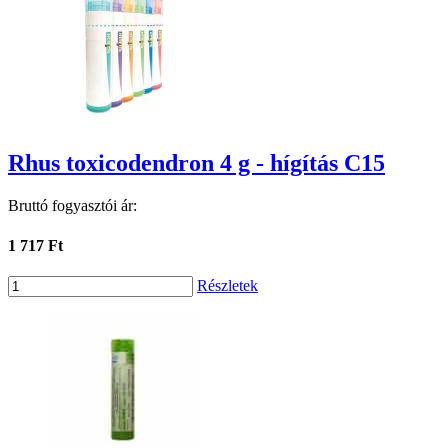
Rhus toxicodendron 4 g - hígítás C15
Bruttó fogyasztói ár:
1 717 Ft
Részletek