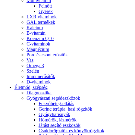
Multivitamin
Felnőtt
Gyerek
LXR vitaminok
GAL termékek
Kalcium
B-vitamin
Koenzim Q10
C-vitaminok
Magnézium
Porc és csont erősítők
Vas
Omega 3
Szelén
Immunerősítők
D-vitaminok
Életmód, szépség
Diagnosztika
Gyógyászati segédeszközök
Fekvőbeteg-ellátás
Gerinc terápia, hasi rögzítők
Gyógyharisnyák
Hőmérők, lázmérők
Járást segítő eszközök
Csuklórögzítők és könyökrögzítők