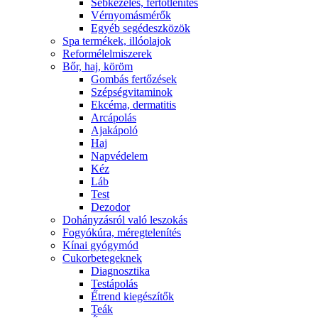
Sebkezelés, fertőtlenítés
Vérnyomásmérők
Egyéb segédeszközök
Spa termékek, illóolajok
Reformélelmiszerek
Bőr, haj, köröm
Gombás fertőzések
Szépségvitaminok
Ekcéma, dermatitis
Arcápolás
Ajakápoló
Haj
Napvédelem
Kéz
Láb
Test
Dezodor
Dohányzásról való leszokás
Fogyókúra, méregtelenítés
Kínai gyógymód
Cukorbetegeknek
Diagnosztika
Testápolás
É́trend kiegészítők
Teák