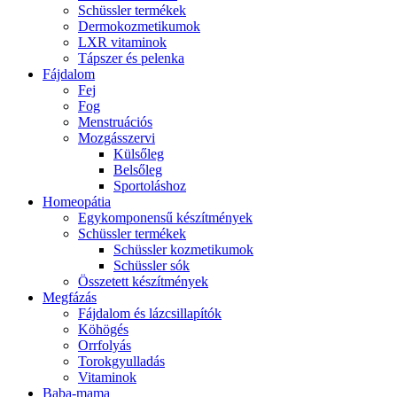
Schüssler termékek
Dermokozmetikumok
LXR vitaminok
Tápszer és pelenka
Fájdalom
Fej
Fog
Menstruációs
Mozgásszervi
Külsőleg
Belsőleg
Sportoláshoz
Homeopátia
Egykomponensű készítmények
Schüssler termékek
Schüssler kozmetikumok
Schüssler sók
Összetett készítmények
Megfázás
Fájdalom és lázcsillapítók
Köhögés
Orrfolyás
Torokgyulladás
Vitaminok
Baba-mama