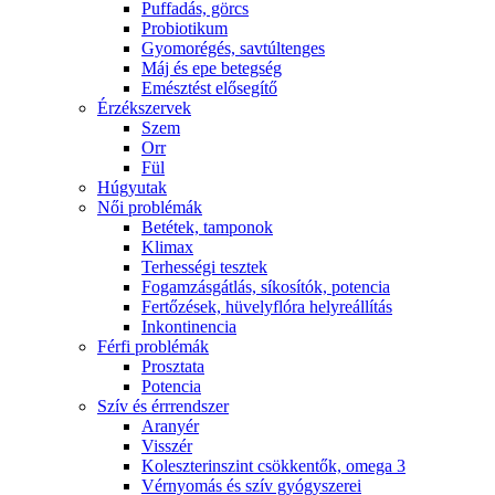
Puffadás, görcs
Probiotikum
Gyomorégés, savtúltenges
Máj és epe betegség
Emésztést elősegítő
Érzékszervek
Szem
Orr
Fül
Húgyutak
Női problémák
Betétek, tamponok
Klimax
Terhességi tesztek
Fogamzásgátlás, síkosítók, potencia
Fertőzések, hüvelyflóra helyreállítás
Inkontinencia
Férfi problémák
Prosztata
Potencia
Szív és érrrendszer
Aranyér
Visszér
Koleszterinszint csökkentők, omega 3
Vérnyomás és szív gyógyszerei