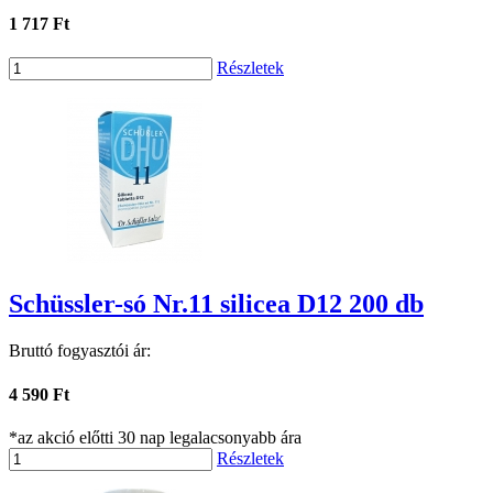
1 717 Ft
Részletek
Schüssler-só Nr.11 silicea D12 200 db
Bruttó fogyasztói ár:
4 590 Ft
*az akció előtti 30 nap legalacsonyabb ára
Részletek