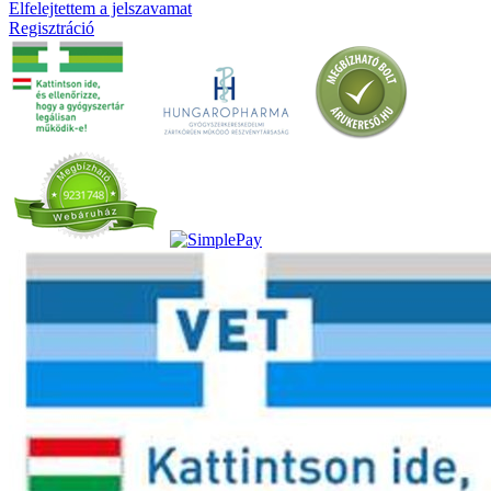
Elfelejtettem a jelszavamat
Regisztráció