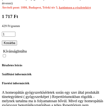
átvenni)
Átvételi pont: 1086, Budapest, Teleki tér 5,
kattintson a részletekért
1 717 Ft
429 Ft/gramm
Kosárba
Kívánságlistába
Részletes leírás
Szállítási információk
Fizetési információk
A homeopátiás gyógyszerkísérletek során egy szer által produkált
tünetegyüttest ( gyógyszerképet ) Repertóriumokban rögzítik -
melynek tartalma ma is folyamatosan bővül. Mivel egy homeopátiás
gyógyszer betegtájékoztatójában a teljes Repertórium nem