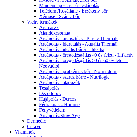
Mindennapos arc- és testápolás
Toléderm/Roséliane - Érzékeny bőr
Xémose - Száraz bőr
Vichy termékek
Arcmaszk
Ajándékcsomag
Arcápolás - arctisztítás - Purete Thermale
Arcápolás - hidratálás - Aqualia Thermál
Arcápolás - ideális bőrért - Idealia
Arcápolás - öregedésgátlás 40 év felett - Liftactiv
Arcápolás - öregedésgátlás 50 és 60 év felett -
Neovadiol
Arcápolás - problémás bőr - Normaderm
Arcápolás - száraz bőrre - Nutrilogie
Arcápolás - alapozók
Testápolás
Dezodorok
Hajápolás - Dercos
Férfiaknak - Homme
Fényvédelem
Arcápolás-Slow Age
Dermedic
CeraVe
Vitaminok