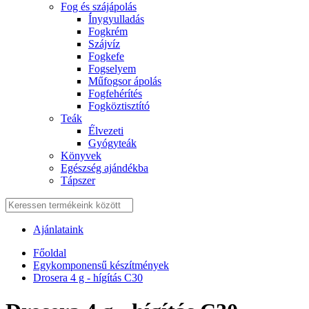
Fog és szájápolás
Í́nygyulladás
Fogkrém
Szájvíz
Fogkefe
Fogselyem
Műfogsor ápolás
Fogfehérítés
Fogköztisztító
Teák
É́lvezeti
Gyógyteák
Könyvek
Egészség ajándékba
Tápszer
Ajánlataink
Főoldal
Egykomponensű készítmények
Drosera 4 g - hígítás C30