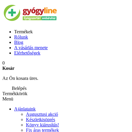
Termékek
Rólunk
Blog
A vásárlás menete
Elérhetőségek
0
Kosár
Az Ön kosara üres.
Belépés
Termékkörök
Menü
Ajánlataink
Augusztusi akció
Készletkisöprés
Könyv kiárusítás!
Fix áras termékek