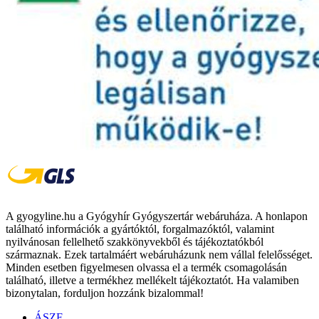
A gyogyline.hu a Gyógyhír Gyógyszertár webáruháza. A honlapon
található információk a gyártóktól, forgalmazóktól, valamint
nyilvánosan fellelhető szakkönyvekből és tájékoztatókból
származnak. Ezek tartalmáért webáruházunk nem vállal felelősséget.
Minden esetben figyelmesen olvassa el a termék csomagolásán
található, illetve a termékhez mellékelt tájékoztatót. Ha valamiben
bizonytalan, forduljon hozzánk bizalommal!
ÁSZF