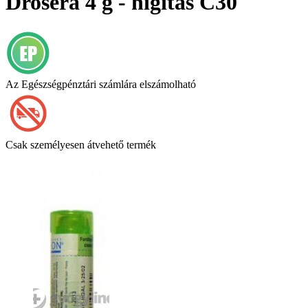
Drosera 4 g - hígítás C30
Az Egészségpénztári számlára elszámolható
Csak személyesen átvehető termék