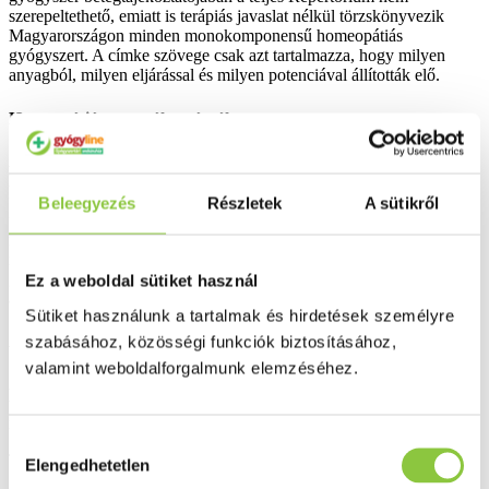
szerepeltethető, emiatt is terápiás javaslat nélkül törzskönyvezik
Magyarországon minden monokomponensű homeopátiás
gyógyszert. A címke szövege csak azt tartalmazza, hogy milyen
anyagból, milyen eljárással és milyen potenciával állították elő.
Homeopátiás szer választásról
A homeopátia „hasonlót a hasonlóval" elméletéből fakadóan egy
homeopátiás szer nem egy tünetet gyógyít, hanem a diagnózis
felállításával a teljes beteget nézi annak minden fizikai és
Beleegyezés
Részletek
A sütikről
funkcionális tüneteivel, valamint magatartásbeli zavaraival. A
megfelelő homeopátiás szer kiválasztásakor a beteg által
megismert tünetegyüttest kell összevetni a homeopátiás
gyógyszerek gyógyszerképével és azt kell választani
Ez a weboldal sütiket használ
amelyik legjobban megegyezik.
Sütiket használunk a tartalmak és hirdetések személyre
szabásához, közösségi funkciók biztosításához,
Általános leírás
valamint weboldalforgalmunk elemzéséhez.
A homeopátiás monokomponensű gyógyszerek egy összetevőt
tartalmaznak. A felhasznált alapanyag különféle eredetű lehet:
növényi, ásványi és állati eredetű.
Hozzájárulás
Tájékozódjon homeopátiás könyveinkből.
Elengedhetetlen
kiválasztása