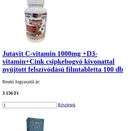
Jutavit C-vitamin 1000mg +D3-
vitamin+Cink csipkebogyó kivonattal
nyújtott felszívódású filmtabletta 100 db
Bruttó fogyasztói ár:
3 156 Ft
Részletek