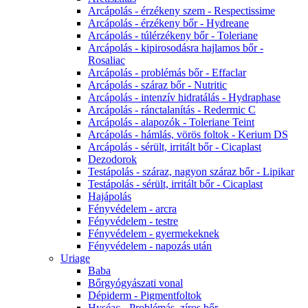
Arcápolás - érzékeny szem - Respectissime
Arcápolás - érzékeny bőr - Hydreane
Arcápolás - túlérzékeny bőr - Toleriane
Arcápolás - kipirosodásra hajlamos bőr -
Rosaliac
Arcápolás - problémás bőr - Effaclar
Arcápolás - száraz bőr - Nutritic
Arcápolás - intenzív hidratálás - Hydraphase
Arcápolás - ránctalanítás - Redermic C
Arcápolás - alapozók - Toleriane Teint
Arcápolás - hámlás, vörös foltok - Kerium DS
Arcápolás - sérült, irritált bőr - Cicaplast
Dezodorok
Testápolás - száraz, nagyon száraz bőr - Lipikar
Testápolás - sérült, irritált bőr - Cicaplast
Hajápolás
Fényvédelem - arcra
Fényvédelem - testre
Fényvédelem - gyermekeknek
Fényvédelem - napozás után
Uriage
Baba
Bőrgyógyászati vonal
Dépiderm - Pigmentfoltok
Hyséac - Problémás, zíros bőr