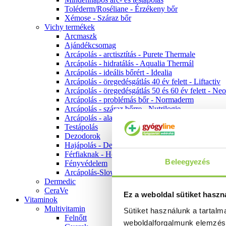
Toléderm/Roséliane - Érzékeny bőr
Xémose - Száraz bőr
Vichy termékek
Arcmaszk
Ajándékcsomag
Arcápolás - arctisztítás - Purete Thermale
Arcápolás - hidratálás - Aqualia Thermál
Arcápolás - ideális bőrért - Idealia
Arcápolás - öregedésgátlás 40 év felett - Liftactiv
Arcápolás - öregedésgátlás 50 és 60 év felett - Ne
Arcápolás - problémás bőr - Normaderm
Arcápolás - száraz bőrre - Nutrilogie
Arcápolás - alapozók
Testápolás
Dezodorok
Hajápolás - Dercos
Férfiaknak - Homme
Beleegyezés
Fényvédelem
Arcápolás-Slow Age
Dermedic
CeraVe
Ez a weboldal sütiket haszn
Vitaminok
Multivitamin
Sütiket használunk a tartal
Felnőtt
weboldalforgalmunk elemzé