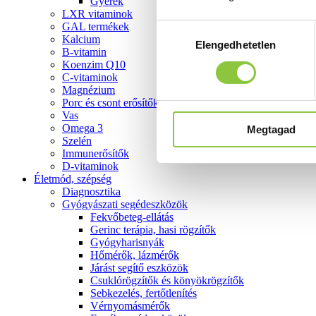
Gyerek
LXR vitaminok
GAL termékek
Hozzájárulás
Kalcium
Elengedhetetlen
kiválasztása
B-vitamin
Koenzim Q10
C-vitaminok
Magnézium
Porc és csont erősítők
Vas
Omega 3
Megtagad
Szelén
Immunerősítők
D-vitaminok
Életmód, szépség
Diagnosztika
Gyógyászati segédeszközök
Fekvőbeteg-ellátás
Gerinc terápia, hasi rögzítők
Gyógyharisnyák
Hőmérők, lázmérők
Járást segítő eszközök
Csuklórögzítők és könyökrögzítők
Sebkezelés, fertőtlenítés
Vérnyomásmérők