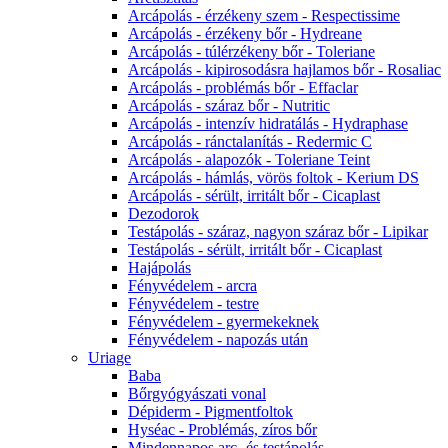
Arcápolás - érzékeny szem - Respectissime
Arcápolás - érzékeny bőr - Hydreane
Arcápolás - túlérzékeny bőr - Toleriane
Arcápolás - kipirosodásra hajlamos bőr - Rosaliac
Arcápolás - problémás bőr - Effaclar
Arcápolás - száraz bőr - Nutritic
Arcápolás - intenzív hidratálás - Hydraphase
Arcápolás - ránctalanítás - Redermic C
Arcápolás - alapozók - Toleriane Teint
Arcápolás - hámlás, vörös foltok - Kerium DS
Arcápolás - sérült, irritált bőr - Cicaplast
Dezodorok
Testápolás - száraz, nagyon száraz bőr - Lipikar
Testápolás - sérült, irritált bőr - Cicaplast
Hajápolás
Fényvédelem - arcra
Fényvédelem - testre
Fényvédelem - gyermekeknek
Fényvédelem - napozás után
Uriage
Baba
Bőrgyógyászati vonal
Dépiderm - Pigmentfoltok
Hyséac - Problémás, zíros bőr
Mindennapos arc- és testápolás