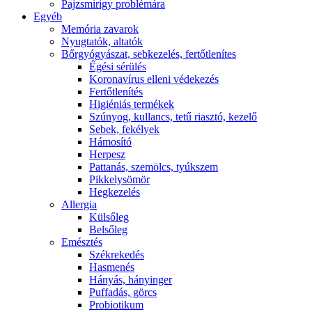
Pajzsmirigy problémára
Egyéb
Memória zavarok
Nyugtatók, altatók
Bőrgyógyászat, sebkezelés, fertőtlenítes
É́gési sérülés
Koronavírus elleni védekezés
Fertőtlenítés
Higiéniás termékek
Szúnyog, kullancs, tetű riasztó, kezelő
Sebek, fekélyek
Hámosító
Herpesz
Pattanás, szemölcs, tyúkszem
Pikkelysömör
Hegkezelés
Allergia
Külsőleg
Belsőleg
Emésztés
Székrekedés
Hasmenés
Hányás, hányinger
Puffadás, görcs
Probiotikum