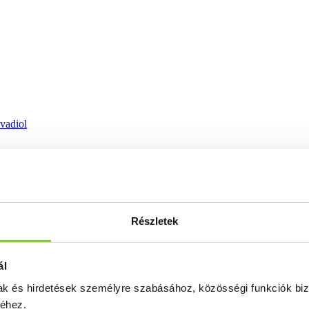
ovadiol
Részletek
ál
mak és hirdetések személyre szabásához, közösségi funkciók biz
séhez.