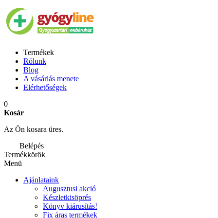
Termékek
Rólunk
Blog
A vásárlás menete
Elérhetőségek
0
Kosár
Az Ön kosara üres.
Belépés
Termékkörök
Menü
Ajánlataink
Augusztusi akció
Készletkisöprés
Könyv kiárusítás!
Fix áras termékek