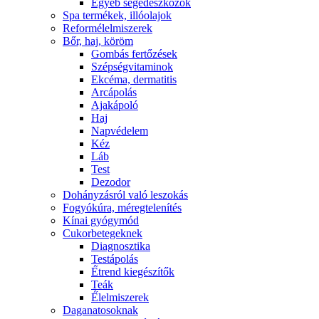
Egyéb segédeszközök
Spa termékek, illóolajok
Reformélelmiszerek
Bőr, haj, köröm
Gombás fertőzések
Szépségvitaminok
Ekcéma, dermatitis
Arcápolás
Ajakápoló
Haj
Napvédelem
Kéz
Láb
Test
Dezodor
Dohányzásról való leszokás
Fogyókúra, méregtelenítés
Kínai gyógymód
Cukorbetegeknek
Diagnosztika
Testápolás
É́trend kiegészítők
Teák
É́lelmiszerek
Daganatosoknak