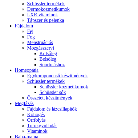
Schüssler termékek
Dermokozmetikumok
LXR vitaminok
Tápszer és pelenka
Fájdalom
Fej
Fog
Menstruációs
Mozgásszervi
Külsőleg
Belsőleg
Sportoláshoz
Homeopátia
Egykomponensű készítmények
Schüssler termékek
Schüssler kozmetikumok
Schüssler sók
Összetett készítmények
Megfázás
Fájdalom és lázcsillapítók
Köhögés
Orrfolyás
Torokgyulladás
Vitaminok
Baba-mama