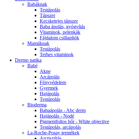
Babáknak
Testápolás
Tápszer
Kecsketejes tápszer
Baba ápolás, gyógyítás
Vitaminok, pelenkák
Fájdalom csillapítók
Mamáknak
Testápolás
Terhes vitaminok
Dermo patika
Babé
Akne
Arcápolás
Fényvédelem
Gyermek
Hajápolás
Testápolás
Bioderma
Babaápolás - Abc derm
Hajápolás - Nodé
Pigmentfoltos bőr - White objective
Testápolás, arcápolás
La-Roche-Posay termékek
Arctisztítás