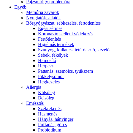
Pajzsmirigy problémára
Egyéb
Memória zavarok
Nyugtatók, altatók
Bőrgyógyászat, sebkezelés, fertőtlenítes
É́gési sérülés
Koronavírus elleni védekezés
Fertőtlenítés
Higiéniás termékek
Szúnyog, kullancs, tetű riasztó, kezelő
Sebek, fekélyek
Hámosító
Herpesz
Pattanás, szemölcs, tyúkszem
Pikkelysömör
Hegkezelés
Allergia
Külsőleg
Belsőleg
Emésztés
Székrekedés
Hasmenés
Hányás, hányinger
Puffadás, görcs
Probiotikum