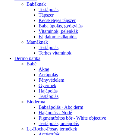
Babáknak
Testápolás
Tápszer
Kecsketejes tápszer
Baba ápolás, gyógyítás
Vitaminok, pelenkák
Fájdalom csillapítók
Mamáknak
Testápolás
Terhes vitaminok
Dermo patika
Babé
Akne
Arcápolás
Fényvédelem
Gyermek
Hajápolás
Testápolás
Bioderma
Babaápolás - Abc derm
Hajápolás - Nodé
Pigmentfoltos bőr - White objective
Testápolás, arcápolás
La-Roche-Posay termékek
Arctisztítás