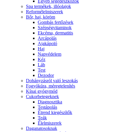
Egyéb segédeszközök
Spa termékek, illóolajok
Reformélelmiszerek
Bőr, haj, köröm
Gombás fertőzések
Szépségvitaminok
Ekcéma, dermatitis
Arcápolás
Ajakápoló
Haj
Napvédelem
Kéz
Láb
Test
Dezodor
Dohányzásról való leszokás
Fogyókúra, méregtelenítés
Kínai gyógymód
Cukorbetegeknek
Diagnosztika
Testápolás
É́trend kiegészítők
Teák
É́lelmiszerek
Daganatosoknak