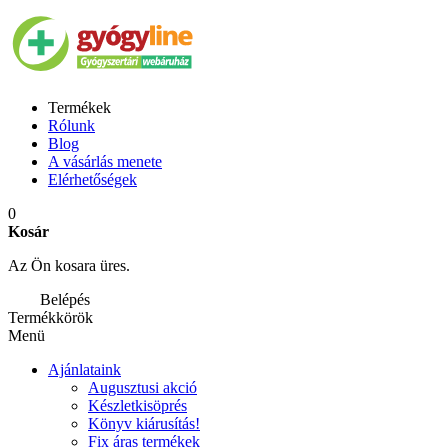
Termékek
Rólunk
Blog
A vásárlás menete
Elérhetőségek
0
Kosár
Az Ön kosara üres.
Belépés
Termékkörök
Menü
Ajánlataink
Augusztusi akció
Készletkisöprés
Könyv kiárusítás!
Fix áras termékek