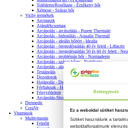
Toléderm/Roséliane - Érzékeny bőr
Xémose - Száraz bőr
Vichy termékek
Arcmaszk
Ajándékcsomag
Arcápolás - arctisztítás - Purete Thermale
Arcápolás - hidratálás - Aqualia Thermál
Arcápolás - ideális bőrért - Idealia
Arcápolás - öregedésgátlás 40 év felett - Liftactiv
Arcápolás - öregedésgátlás 50 és 60 év felett - Ne
Arcápolás - problémás bőr - Normaderm
Arcápolás - száraz bőrre - Nutrilogie
Arcápolás - alapozók
Testápolás
Dezodorok
Hajápolás - Dercos
Férfiaknak - Homme
Beleegyezés
Fényvédelem
Arcápolás-Slow Age
Dermedic
CeraVe
Ez a weboldal sütiket haszn
Vitaminok
Multivitamin
Sütiket használunk a tartal
Felnőtt
weboldalforgalmunk elemzé