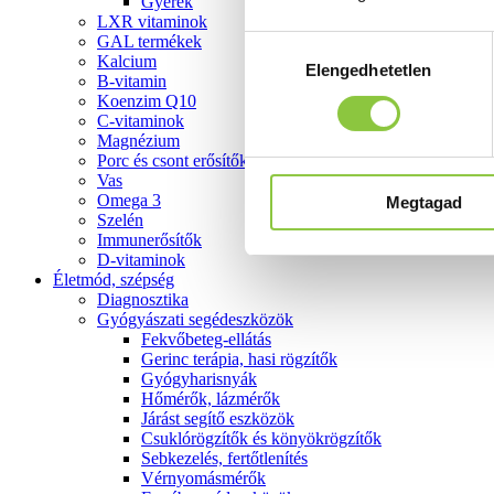
Gyerek
LXR vitaminok
GAL termékek
Hozzájárulás
Kalcium
Elengedhetetlen
kiválasztása
B-vitamin
Koenzim Q10
C-vitaminok
Magnézium
Porc és csont erősítők
Vas
Omega 3
Megtagad
Szelén
Immunerősítők
D-vitaminok
Életmód, szépség
Diagnosztika
Gyógyászati segédeszközök
Fekvőbeteg-ellátás
Gerinc terápia, hasi rögzítők
Gyógyharisnyák
Hőmérők, lázmérők
Járást segítő eszközök
Csuklórögzítők és könyökrögzítők
Sebkezelés, fertőtlenítés
Vérnyomásmérők