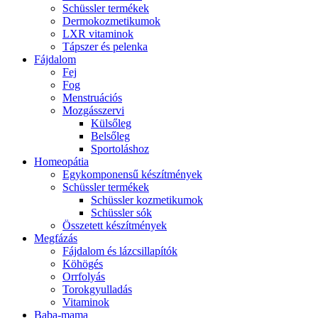
Schüssler termékek
Dermokozmetikumok
LXR vitaminok
Tápszer és pelenka
Fájdalom
Fej
Fog
Menstruációs
Mozgásszervi
Külsőleg
Belsőleg
Sportoláshoz
Homeopátia
Egykomponensű készítmények
Schüssler termékek
Schüssler kozmetikumok
Schüssler sók
Összetett készítmények
Megfázás
Fájdalom és lázcsillapítók
Köhögés
Orrfolyás
Torokgyulladás
Vitaminok
Baba-mama