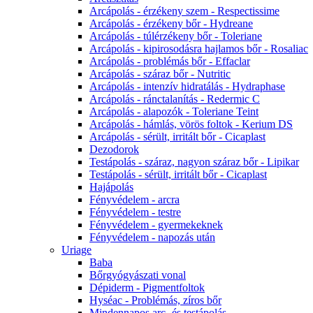
Arcápolás - érzékeny szem - Respectissime
Arcápolás - érzékeny bőr - Hydreane
Arcápolás - túlérzékeny bőr - Toleriane
Arcápolás - kipirosodásra hajlamos bőr - Rosaliac
Arcápolás - problémás bőr - Effaclar
Arcápolás - száraz bőr - Nutritic
Arcápolás - intenzív hidratálás - Hydraphase
Arcápolás - ránctalanítás - Redermic C
Arcápolás - alapozók - Toleriane Teint
Arcápolás - hámlás, vörös foltok - Kerium DS
Arcápolás - sérült, irritált bőr - Cicaplast
Dezodorok
Testápolás - száraz, nagyon száraz bőr - Lipikar
Testápolás - sérült, irritált bőr - Cicaplast
Hajápolás
Fényvédelem - arcra
Fényvédelem - testre
Fényvédelem - gyermekeknek
Fényvédelem - napozás után
Uriage
Baba
Bőrgyógyászati vonal
Dépiderm - Pigmentfoltok
Hyséac - Problémás, zíros bőr
Mindennapos arc- és testápolás