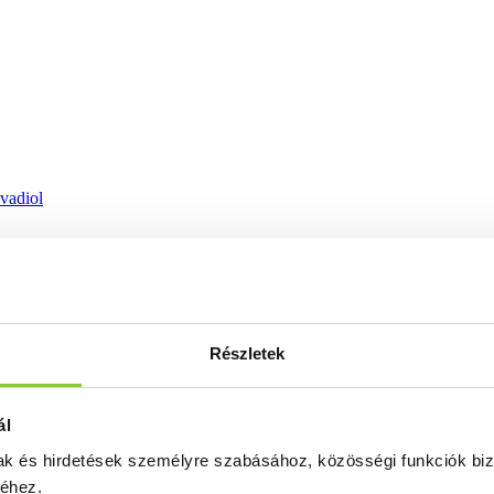
ovadiol
Részletek
ál
mak és hirdetések személyre szabásához, közösségi funkciók biz
séhez.