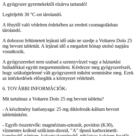
A gyógyszer gyermekektől elzárva tartandó!
Legfeljebb 30 °C-on tárolandó.
A fénytől való védelem érdekében az eredeti csomagolásban
tárolandó.
A dobozon feltüntetett lejárati idő után ne szedje a Voltaren Dolo 25
mg bevont tablettát. A lejárati idő a megadott hónap utolsó napjára
vonatkozik.
A gyógyszereket nem szabad a szennyvízzel vagy a háztartási
hulladékkal együtt megsemmisíteni. Kérdezze meg gyógyszerészét,
hogy szükségtelenné vált gyógyszereit miként semmisítse meg. Ezek
az intézkedések elősegítik a környezet védelmét.
6. TOVÁBBI INFORMÁCIÓK:
Mit tartalmaz a Voltaren Dolo 25 mg bevont tabletta?
- A készítmény hatóanyaga: 25 mg diklofenák-kálium bevont
tablettánként.
- Egyéb összetevők: magmézium-sztearát, povidon (K30),
vízmentes kolloid szilícium-dioxid, "A" típusú karboximetil-
keményítő-nátrium, kukoricakeményítő, tribázisos kalcium-foszfát,