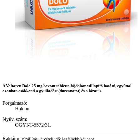
A Voltaren Dolo 25 mg bevont tabletta fájdalomcsillapító hatású, egyúttal
azonban csökkenti a gyulladást (duzzanatot) és a lázat is.
Forgalmazó:
Haleon
Nyilv. szám:
OGYI-T-5572/31.
Raktáron
(Szállítási, átvételi idő: legfeljebb két nap)