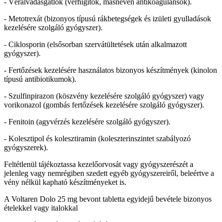
- Véralvadásgátlók (vérhígítók, másnéven antikoagulánsok).
- Metotrexát (bizonyos típusú rákbetegségek és izületi gyulladások
kezelésére szolgáló gyógyszer).
- Ciklosporin (elsősorban szervátültetések után alkalmazott
gyógyszer).
- Fertőzések kezelésére használatos bizonyos készítmények (kinolon
típusú antibiotikumok).
- Szulfinpirazon (köszvény kezelésére szolgáló gyógyszer) vagy
vorikonazol (gombás fertőzések kezelésére szolgáló gyógyszer).
- Fenitoin (agyvérzés kezelésére szolgáló gyógyszer).
- Kolesztipol és kolesztiramin (koleszterinszintet szabályozó
gyógyszerek).
Feltétlenül tájékoztassa kezelőorvosát vagy gyógyszerészét a
jelenleg vagy nemrégiben szedett egyéb gyógyszereiről, beleértve a
vény nélkül kapható készítményeket is.
A Voltaren Dolo 25 mg bevont tabletta egyidejű bevétele bizonyos
ételekkel vagy italokkal