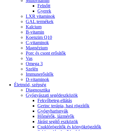
Multivitamin
Felnőtt
Gyerek
LXR vitaminok
GAL termékek
Kalcium
B-vitamin
Koenzim Q10
C-vitaminok
Magnézium
Porc és csont erősítők
Vas
Omega 3
Szelén
Immunerősítők
D-vitaminok
Életmód, szépség
Diagnosztika
Gyógyászati segédeszközök
Fekvőbeteg-ellátás
Gerinc terápia, hasi rögzítők
Gyógyharisnyák
Hőmérők, lázmérők
Járást segítő eszközök
Csuklórögzítők és könyökrögzítők