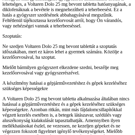
lehetséges, a Voltaren Dolo 25 mg bevont tabletta hatóanyagának, a
diklofenáknak a bevétele is megnehezítheti a teherbeesést. Ez a
hatás a gyógyszer szedésének abbahagyásával megszűnik.
Feltétlenül tájékoztassa kezelőorvosát arról, hogy Ön várandós,
vagy nehézségei vannak a teherbeeséssel.
Szoptatás:
Ne szedjen Voltaren Dolo 25 mg bevont tablettát a szoptatás
időszakában, mert ez káros lehet a gyermek számára. Közölje a
kezelőorvosával, ha szoptat.
Mielőtt bármilyen gyógyszert elkezdene szedni, beszélje meg
kezelőorvosával vagy gyógyszerészével.
A készítmény hatásai a gépjárművezetéshez és gépek kezeléséhez
szükséges képességekre
A Voltaren Dolo 25 mg bevont tabletta alkalmazása általában nincs
hatással a gépjárművezetéshez és a gépek kezeléséhez szükséges
képességekre. Azonban ritkán, mint más fájdalomcsillapítókkal
végzett kezelés esetében is, a betegek látászavar, szédülés vagy
aluszékonyság kialakulását tapasztalhatják. Amennyiben ilyen
mellékhatásokat észlel, ne vezessen, ne kezeljen gépeket és ne
végezzen fokozott figyelmet igénylő tevékenységeket. Mielőbb