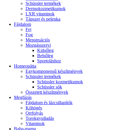
Schüssler termékek
Dermokozmetikumok
LXR vitaminok
Tápszer és pelenka
Fájdalom
Fej
Fog
Menstruációs
Mozgásszervi
Külsőleg
Belsőleg
Sportoláshoz
Homeopátia
Egykomponensű készítmények
Schüssler termékek
Schüssler kozmetikumok
Schüssler sók
Összetett készítmények
Megfázás
Fájdalom és lázcsillapítók
Köhögés
Orrfolyás
Torokgyulladás
Vitaminok
Baba-mama