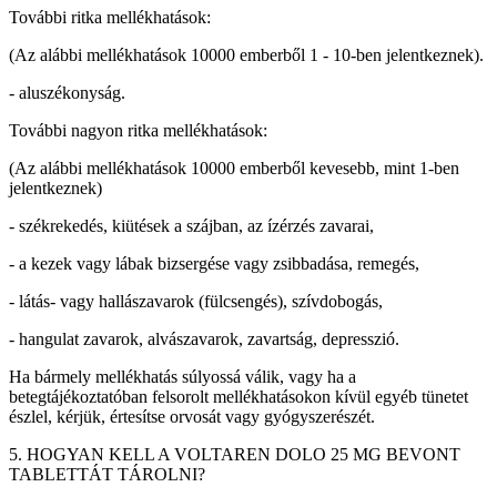
További ritka mellékhatások:
(Az alábbi mellékhatások 10000 emberből 1 - 10-ben jelentkeznek).
- aluszékonyság.
További nagyon ritka mellékhatások:
(Az alábbi mellékhatások 10000 emberből kevesebb, mint 1-ben
jelentkeznek)
- székrekedés, kiütések a szájban, az ízérzés zavarai,
- a kezek vagy lábak bizsergése vagy zsibbadása, remegés,
- látás- vagy hallászavarok (fülcsengés), szívdobogás,
- hangulat zavarok, alvászavarok, zavartság, depresszió.
Ha bármely mellékhatás súlyossá válik, vagy ha a
betegtájékoztatóban felsorolt mellékhatásokon kívül egyéb tünetet
észlel, kérjük, értesítse orvosát vagy gyógyszerészét.
5. HOGYAN KELL A VOLTAREN DOLO 25 MG BEVONT
TABLETTÁT TÁROLNI?