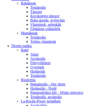
Babáknak
Testápolás
Tápszer
Kecsketejes tápszer
Baba ápolás, gyógyítás
Vitaminok, pelenkák
Fájdalom csillapítók
Mamáknak
Testápolás
Terhes vitaminok
Dermo patika
Babé
Akne
Arcápolás
Fényvédelem
Gyermek
Hajápolás
Testápolás
Bioderma
Babaápolás - Abc derm
Hajápolás - Nodé
Pigmentfoltos bőr - White objective
Testápolás, arcápolás
La-Roche-Posay termékek
Arctisztítás