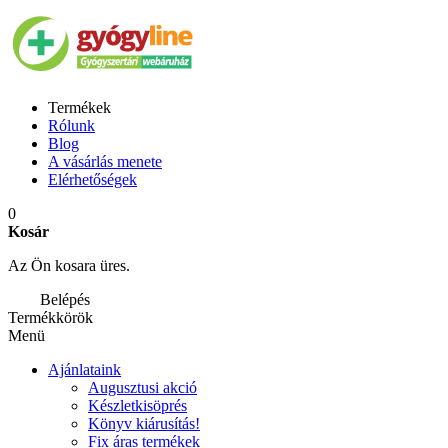
Termékek
Rólunk
Blog
A vásárlás menete
Elérhetőségek
0
Kosár
Az Ön kosara üres.
Belépés
Termékkörök
Menü
Ajánlataink
Augusztusi akció
Készletkisöprés
Könyv kiárusítás!
Fix áras termékek