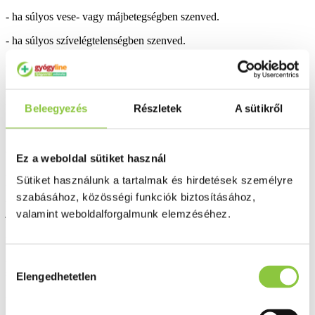
- ha súlyos vese- vagy májbetegségben szenved.
- ha súlyos szívelégtelenségben szenved.
- ha a terhességének utolsó három hónapjában van.
Amennyiben ezek bármelyike érvényes Önre, közölje
kezelőorvosával és ne vegyen be Voltaren Dolo 25 mg bevont
Beleegyezés
Részletek
A sütikről
tablettát.
A Voltaren Dolo 25 mg bevont tabletta fokozott elővigyázatossággal
alkalmazható
Ez a weboldal sütiket használ
- ha valaha volt emésztőrendszeri betegsége, pl. gyomorfekély,
Sütiket használunk a tartalmak és hirdetések személyre
vérzés vagy szurokszéklet, vagy a múltban gyulladásgátló szerek
szabásához, közösségi funkciók biztosításához,
alkalmazása kapcsán gyomorfájdalma vagy gyomorégése
jelentkezett.
valamint weboldalforgalmunk elemzéséhez.
- ha bélbetegsége van.
- ha egyéb fájdalomcsillapító vagy gyulladáscsökkentő gyógyszert is
Hozzájárulás
szed.
Elengedhetetlen
kiválasztása
- ha Ön asztmás vagy, ha máj- vagy vesebetegségben szenved.