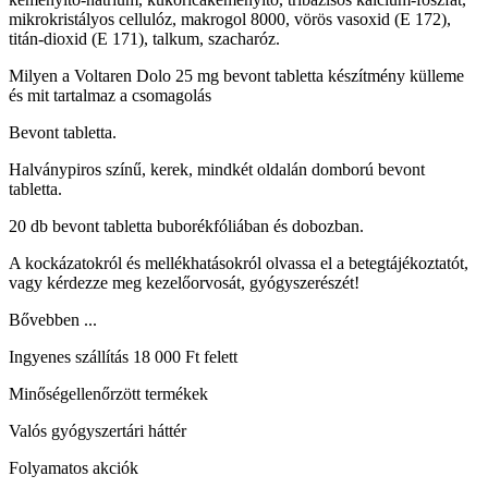
mikrokristályos cellulóz, makrogol 8000, vörös vasoxid (E 172),
titán-dioxid (E 171), talkum, szacharóz.
Milyen a Voltaren Dolo 25 mg bevont tabletta készítmény külleme
és mit tartalmaz a csomagolás
Bevont tabletta.
Halványpiros színű, kerek, mindkét oldalán domború bevont
tabletta.
20 db bevont tabletta buborékfóliában és dobozban.
A kockázatokról és mellékhatásokról olvassa el a betegtájékoztatót,
vagy kérdezze meg kezelőorvosát, gyógyszerészét!
Bővebben ...
Ingyenes szállítás 18 000 Ft felett
Minőségellenőrzött termékek
Valós gyógyszertári háttér
Folyamatos akciók