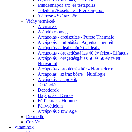
Mindennapos arc- és testápolás
Toléderm/Roséliane - Érzékeny bőr
Xémose - Száraz bőr
Vichy termékek
Arcmaszk
Ajándékcsomag
Arcápolás - arctisztítás - Purete Thermale
Arcápolás - hidratálás - Aqualia Thermál
Arcápolás - ideális bőrért - Idealia
Arcápolás - öregedésgátlás 40 év felett - Liftactiv
Arcápolás - öregedésgátlás 50 és 60 év felett -
Neovadiol
Arcápolás - problémás bőr - Normaderm
Arcápolás - száraz bőrre - Nutrilogie
Arcápolás - alapozók
Testápolás
Dezodorok
Hajápolás - Dercos
Férfiaknak - Homme
Fényvédelem
Arcápolás-Slow Age
Dermedic
CeraVe
Vitaminok