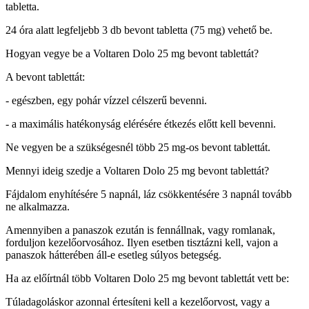
tabletta.
24 óra alatt legfeljebb 3 db bevont tabletta (75 mg) vehető be.
Hogyan vegye be a Voltaren Dolo 25 mg bevont tablettát?
A bevont tablettát:
- egészben, egy pohár vízzel célszerű bevenni.
- a maximális hatékonyság elérésére étkezés előtt kell bevenni.
Ne vegyen be a szükségesnél több 25 mg-os bevont tablettát.
Mennyi ideig szedje a Voltaren Dolo 25 mg bevont tablettát?
Fájdalom enyhítésére 5 napnál, láz csökkentésére 3 napnál tovább
ne alkalmazza.
Amennyiben a panaszok ezután is fennállnak, vagy romlanak,
forduljon kezelőorvosához. Ilyen esetben tisztázni kell, vajon a
panaszok hátterében áll-e esetleg súlyos betegség.
Ha az előírtnál több Voltaren Dolo 25 mg bevont tablettát vett be:
Túladagoláskor azonnal értesíteni kell a kezelőorvost, vagy a