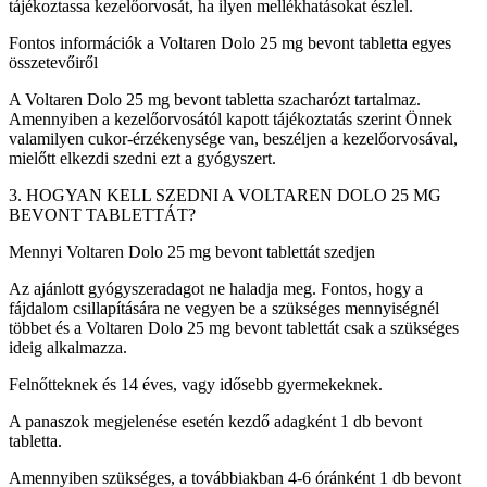
tájékoztassa kezelőorvosát, ha ilyen mellékhatásokat észlel.
Fontos információk a Voltaren Dolo 25 mg bevont tabletta egyes
összetevőiről
A Voltaren Dolo 25 mg bevont tabletta szacharózt tartalmaz.
Amennyiben a kezelőorvosától kapott tájékoztatás szerint Önnek
valamilyen cukor-érzékenysége van, beszéljen a kezelőorvosával,
mielőtt elkezdi szedni ezt a gyógyszert.
3. HOGYAN KELL SZEDNI A VOLTAREN DOLO 25 MG
BEVONT TABLETTÁT?
Mennyi Voltaren Dolo 25 mg bevont tablettát szedjen
Az ajánlott gyógyszeradagot ne haladja meg. Fontos, hogy a
fájdalom csillapítására ne vegyen be a szükséges mennyiségnél
többet és a Voltaren Dolo 25 mg bevont tablettát csak a szükséges
ideig alkalmazza.
Felnőtteknek és 14 éves, vagy idősebb gyermekeknek.
A panaszok megjelenése esetén kezdő adagként 1 db bevont
tabletta.
Amennyiben szükséges, a továbbiakban 4-6 óránként 1 db bevont