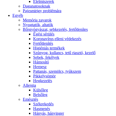
É́lelmiszerek
Daganatosoknak
Pajzsmirigy problémára
Egyéb
Memória zavarok
Nyugtatók, altatók
Bőrgyógyászat, sebkezelés, fertőtlenítes
É́gési sérülés
Koronavírus elleni védekezés
Fertőtlenítés
Higiéniás termékek
Szúnyog, kullancs, tetű riasztó, kezelő
Sebek, fekélyek
Hámosító
Herpesz
Pattanás, szemölcs, tyúkszem
Pikkelysömör
Hegkezelés
Allergia
Külsőleg
Belsőleg
Emésztés
Székrekedés
Hasmenés
Hányás, hányinger