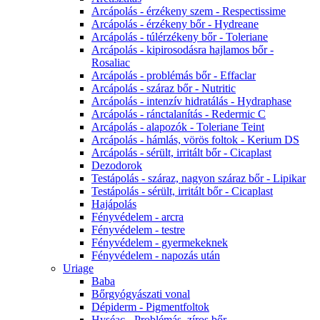
Arcápolás - érzékeny szem - Respectissime
Arcápolás - érzékeny bőr - Hydreane
Arcápolás - túlérzékeny bőr - Toleriane
Arcápolás - kipirosodásra hajlamos bőr -
Rosaliac
Arcápolás - problémás bőr - Effaclar
Arcápolás - száraz bőr - Nutritic
Arcápolás - intenzív hidratálás - Hydraphase
Arcápolás - ránctalanítás - Redermic C
Arcápolás - alapozók - Toleriane Teint
Arcápolás - hámlás, vörös foltok - Kerium DS
Arcápolás - sérült, irritált bőr - Cicaplast
Dezodorok
Testápolás - száraz, nagyon száraz bőr - Lipikar
Testápolás - sérült, irritált bőr - Cicaplast
Hajápolás
Fényvédelem - arcra
Fényvédelem - testre
Fényvédelem - gyermekeknek
Fényvédelem - napozás után
Uriage
Baba
Bőrgyógyászati vonal
Dépiderm - Pigmentfoltok
Hyséac - Problémás, zíros bőr