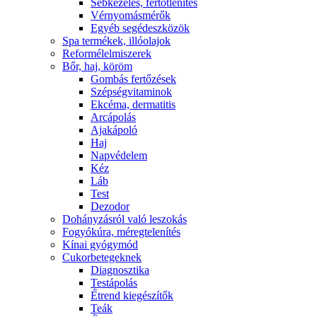
Sebkezelés, fertőtlenítés
Vérnyomásmérők
Egyéb segédeszközök
Spa termékek, illóolajok
Reformélelmiszerek
Bőr, haj, köröm
Gombás fertőzések
Szépségvitaminok
Ekcéma, dermatitis
Arcápolás
Ajakápoló
Haj
Napvédelem
Kéz
Láb
Test
Dezodor
Dohányzásról való leszokás
Fogyókúra, méregtelenítés
Kínai gyógymód
Cukorbetegeknek
Diagnosztika
Testápolás
É́trend kiegészítők
Teák