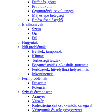
Puffadás, görcs
Probiotikum
Gyomorégés, savtúltenges
Máj és epe betegség
Emésztést elősegítő
Érzékszervek
Szem
Orr
Fül
Húgyutak
Női problémák
Betétek, tamponok
Klimax
Terhességi tesztek
Fogamzásgátlás, síkosítók, potencia
Fertőzések, hüvelyflóra helyreállítás
Inkontinencia
Férfi problémák
Prosztata
Potencia
Szív és érrrendszer
Aranyér
Visszér
Koleszterinszint csökkentők, omega 3
Vérnyomás és szív gyógyszerei