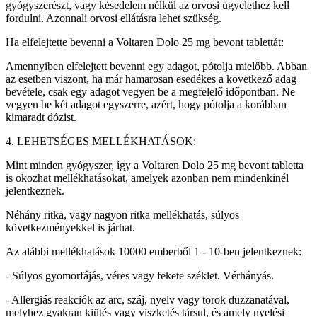
gyógyszerészt, vagy késedelem nélkül az orvosi ügyelethez kell
fordulni. Azonnali orvosi ellátásra lehet szükség.
Ha elfelejtette bevenni a Voltaren Dolo 25 mg bevont tablettát:
Amennyiben elfelejtett bevenni egy adagot, pótolja mielőbb. Abban
az esetben viszont, ha már hamarosan esedékes a következő adag
bevétele, csak egy adagot vegyen be a megfelelő időpontban. Ne
vegyen be két adagot egyszerre, azért, hogy pótolja a korábban
kimaradt dózist.
4. LEHETSÉGES MELLÉKHATÁSOK:
Mint minden gyógyszer, így a Voltaren Dolo 25 mg bevont tabletta
is okozhat mellékhatásokat, amelyek azonban nem mindenkinél
jelentkeznek.
Néhány ritka, vagy nagyon ritka mellékhatás, súlyos
következményekkel is járhat.
Az alábbi mellékhatások 10000 emberből 1 - 10-ben jelentkeznek:
- Súlyos gyomorfájás, véres vagy fekete széklet. Vérhányás.
- Allergiás reakciók az arc, száj, nyelv vagy torok duzzanatával,
melyhez gyakran kiütés vagy viszketés társul, és amely nyelési