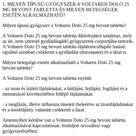
1. MILYEN TÍPUSÚ GYÓGYSZER A VOLTAREN DOLO 25
MG BEVONT TABLETTA ÉS MILYEN BETEGSÉGEK
ESETÉN ALKALMAZHATÓ?
Milyen típusú gyógyszer a Voltaren Dolo 25 mg bevont tabletta?
A Voltaren Dolo 25 mg bevont tabletta diklofenákot tartalmaz, mely
az ún. nem szteroid gyulladásgátló gyógyszerek csoportjába tartozik.
A Voltaren Dolo 25 mg bevont tabletta fájdalomcsillapító hatású,
egyúttal azonban csökkenti a gyulladást (duzzanatot) és a lázat is.
Milyen betegsége esetén alkalmazható a Voltaren Dolo 25 mg
bevont tabletta?
A Voltaren Dolo 25 mg bevont tabletta enyhíti:
- az izom és ízületi fájdalmakat, a hátfájást, fejfájást, fogfájást és a
menstruáció következtében fellépő fájdalmakat.
- a megfázás, illetve influenza tüneteit (beleértve az izomfájdalmakat
és a torokfájást), valamint csökkenti a lázat.
Amennyiben kérdése van a Voltaren Dolo 25 mg bevont tabletta
alkalmazásával kapcsolatosan, forduljon orvosához vagy
gyógyszerészéhez.