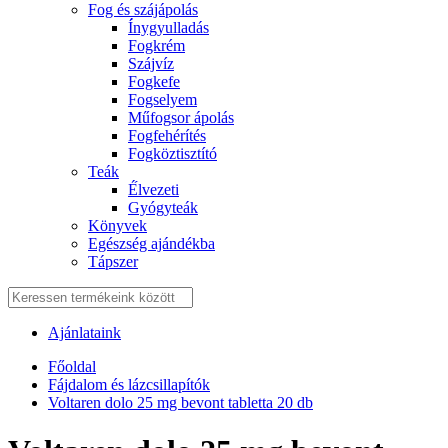
Fog és szájápolás
Í́nygyulladás
Fogkrém
Szájvíz
Fogkefe
Fogselyem
Műfogsor ápolás
Fogfehérítés
Fogköztisztító
Teák
É́lvezeti
Gyógyteák
Könyvek
Egészség ajándékba
Tápszer
Ajánlataink
Főoldal
Fájdalom és lázcsillapítók
Voltaren dolo 25 mg bevont tabletta 20 db