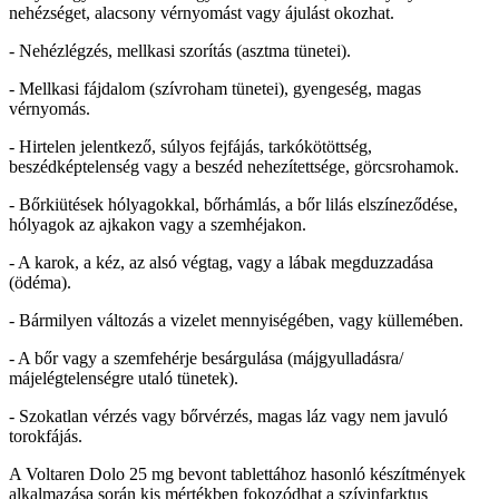
nehézséget, alacsony vérnyomást vagy ájulást okozhat.
- Nehézlégzés, mellkasi szorítás (asztma tünetei).
- Mellkasi fájdalom (szívroham tünetei), gyengeség, magas
vérnyomás.
- Hirtelen jelentkező, súlyos fejfájás, tarkókötöttség,
beszédképtelenség vagy a beszéd nehezítettsége, görcsrohamok.
- Bőrkiütések hólyagokkal, bőrhámlás, a bőr lilás elszíneződése,
hólyagok az ajkakon vagy a szemhéjakon.
- A karok, a kéz, az alsó végtag, vagy a lábak megduzzadása
(ödéma).
- Bármilyen változás a vizelet mennyiségében, vagy küllemében.
- A bőr vagy a szemfehérje besárgulása (májgyulladásra/
májelégtelenségre utaló tünetek).
- Szokatlan vérzés vagy bőrvérzés, magas láz vagy nem javuló
torokfájás.
A Voltaren Dolo 25 mg bevont tablettához hasonló készítmények
alkalmazása során kis mértékben fokozódhat a szívinfarktus