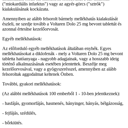
("miokardiális infarktus") vagy az agyér-görcs ("sztrók")
kialakulásának kockázata.
Amennyiben az alább felsorolt bármely mellékhatás kialakulását
észleli, ne szedje tovább a Voltaren Dolo 25 mg bevont tablettát és
azonnal értesítse kezelőorvosát.
Egyéb mellékhatások:
Az előforduló egyéb mellékhatások általában enyhék. Egyes
mellékhatásokat a diklofenák - mely a Voltaren Dolo 25 mg bevont
tabletta hatóanyaga - nagyobb adagjainak, vagy a hosszabb ideig
történő alkalmazásának esetében jelentettek. Beszélje meg
kezelőorvosával, vagy a gyógyszerésszel, amennyiben az alább
felsoroltak aggodalmat keltenek Önben.
További, gyakori mellékhatások:
(Az alábbi mellékhatások 100 emberből 1 - 10-ben jelentkeznek):
- hasfájás, gyomorfájás, hasmenés, hányinger, hányás, bélgázosság,
- fejfájás, szédülés,
- bőrkiütés.