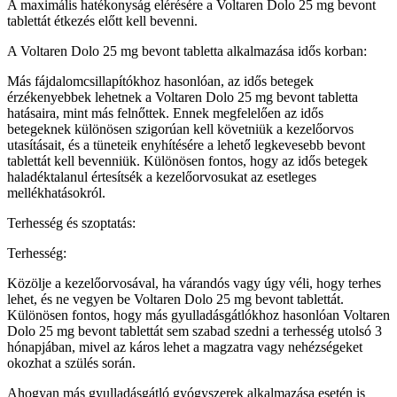
A maximális hatékonyság elérésére a Voltaren Dolo 25 mg bevont
tablettát étkezés előtt kell bevenni.
A Voltaren Dolo 25 mg bevont tabletta alkalmazása idős korban:
Más fájdalomcsillapítókhoz hasonlóan, az idős betegek
érzékenyebbek lehetnek a Voltaren Dolo 25 mg bevont tabletta
hatásaira, mint más felnőttek. Ennek megfelelően az idős
betegeknek különösen szigorúan kell követniük a kezelőorvos
utasításait, és a tüneteik enyhítésére a lehető legkevesebb bevont
tablettát kell bevenniük. Különösen fontos, hogy az idős betegek
haladéktalanul értesítsék a kezelőorvosukat az esetleges
mellékhatásokról.
Terhesség és szoptatás:
Terhesség:
Közölje a kezelőorvosával, ha várandós vagy úgy véli, hogy terhes
lehet, és ne vegyen be Voltaren Dolo 25 mg bevont tablettát.
Különösen fontos, hogy más gyulladásgátlókhoz hasonlóan Voltaren
Dolo 25 mg bevont tablettát sem szabad szedni a terhesség utolsó 3
hónapjában, mivel az káros lehet a magzatra vagy nehézségeket
okozhat a szülés során.
Ahogyan más gyulladásgátló gyógyszerek alkalmazása esetén is