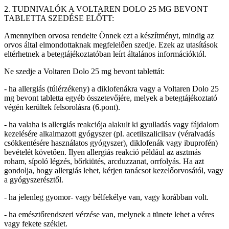
2. TUDNIVALÓK A VOLTAREN DOLO 25 MG BEVONT
TABLETTA SZEDÉSE ELŐTT:
Amennyiben orvosa rendelte Önnek ezt a készítményt, mindig az
orvos által elmondottaknak megfelelően szedje. Ezek az utasítások
eltérhetnek a betegtájékoztatóban leírt általános információktól.
Ne szedje a Voltaren Dolo 25 mg bevont tablettát:
- ha allergiás (túlérzékeny) a diklofenákra vagy a Voltaren Dolo 25
mg bevont tabletta egyéb összetevőjére, melyek a betegtájékoztató
végén kerültek felsorolásra (6.pont).
- ha valaha is allergiás reakciója alakult ki gyulladás vagy fájdalom
kezelésére alkalmazott gyógyszer (pl. acetilszalicilsav (véralvadás
csökkentésére használatos gyógyszer), diklofenák vagy ibuprofén)
bevételét követően. Ilyen allergiás reakció például az asztmás
roham, sípoló légzés, bőrkiütés, arcduzzanat, orrfolyás. Ha azt
gondolja, hogy allergiás lehet, kérjen tanácsot kezelőorvosától, vagy
a gyógyszerésztől.
- ha jelenleg gyomor- vagy bélfekélye van, vagy korábban volt.
- ha emésztőrendszeri vérzése van, melynek a tünete lehet a véres
vagy fekete széklet.