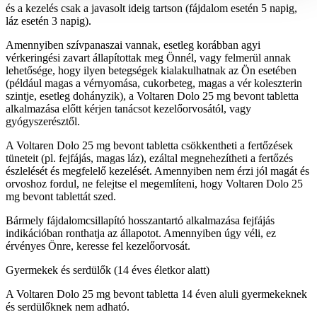
és a kezelés csak a javasolt ideig tartson (fájdalom esetén 5 napig,
láz esetén 3 napig).
Amennyiben szívpanaszai vannak, esetleg korábban agyi
vérkeringési zavart állapítottak meg Önnél, vagy felmerül annak
lehetősége, hogy ilyen betegségek kialakulhatnak az Ön esetében
(például magas a vérnyomása, cukorbeteg, magas a vér koleszterin
szintje, esetleg dohányzik), a Voltaren Dolo 25 mg bevont tabletta
alkalmazása előtt kérjen tanácsot kezelőorvosától, vagy
gyógyszerésztől.
A Voltaren Dolo 25 mg bevont tabletta csökkentheti a fertőzések
tüneteit (pl. fejfájás, magas láz), ezáltal megnehezítheti a fertőzés
észlelését és megfelelő kezelését. Amennyiben nem érzi jól magát és
orvoshoz fordul, ne felejtse el megemlíteni, hogy Voltaren Dolo 25
mg bevont tablettát szed.
Bármely fájdalomcsillapító hosszantartó alkalmazása fejfájás
indikációban ronthatja az állapotot. Amennyiben úgy véli, ez
érvényes Önre, keresse fel kezelőorvosát.
Gyermekek és serdülők (14 éves életkor alatt)
A Voltaren Dolo 25 mg bevont tabletta 14 éven aluli gyermekeknek
és serdülőknek nem adható.