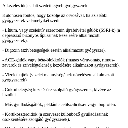
A kezelés ideje alatt szedett egyéb gyógyszerek:
Különösen fontos, hogy közölje az orvosával, ha az alábbi
gyógyszerek valamelyikét szedi:
- Lítium, vagy szelektív szerotonin újrafelvétel gátlók (SSRI-k) (a
depresszió bizonyos típusainak kezelésére alkalmazott
gyógyszerek).
- Digoxin (szívbetegségek esetén alkalmazott gyógyszer).
- ACE-gátlók vagy béta-blokkolók (magas vérnyomás, ritmus-
zavarok és szívelégtelenség kezelésére alkalmazott gyógyszerek).
- Vizelethajtók (vizelet mennyiségének növelésére alkalmazott
gyógyszerek)
- Cukorbetegség kezelésére szolgáló gyógyszerek, kivéve az
inzulint.
- Más gyulladásgátlók, például acetilszalicilsav vagy ibuprofén.
- Kortikoszteroidok (a szervezet különböző gyulladásainak
csökkentésére szolgáló gyógyszerek).