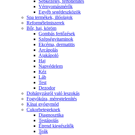
Sebkezelés, fertőtlenítés
Vérnyomásmérők
Egyéb segédeszközök
Spa termékek, illóolajok
Reformélelmiszerek
Bőr, haj, köröm
Gombás fertőzések
Szépségvitaminok
Ekcéma, dermatitis
Arcápolás
Ajakápoló
Haj
Napvédelem
Kéz
Láb
Test
Dezodor
Dohányzásról való leszokás
Fogyókúra, méregtelenítés
Kínai gyógymód
Cukorbetegeknek
Diagnosztika
Testápolás
É́trend kiegészítők
Teák