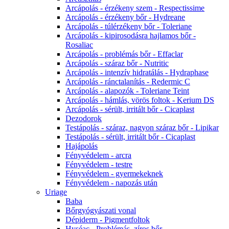
Arcápolás - érzékeny szem - Respectissime
Arcápolás - érzékeny bőr - Hydreane
Arcápolás - túlérzékeny bőr - Toleriane
Arcápolás - kipirosodásra hajlamos bőr -
Rosaliac
Arcápolás - problémás bőr - Effaclar
Arcápolás - száraz bőr - Nutritic
Arcápolás - intenzív hidratálás - Hydraphase
Arcápolás - ránctalanítás - Redermic C
Arcápolás - alapozók - Toleriane Teint
Arcápolás - hámlás, vörös foltok - Kerium DS
Arcápolás - sérült, irritált bőr - Cicaplast
Dezodorok
Testápolás - száraz, nagyon száraz bőr - Lipikar
Testápolás - sérült, irritált bőr - Cicaplast
Hajápolás
Fényvédelem - arcra
Fényvédelem - testre
Fényvédelem - gyermekeknek
Fényvédelem - napozás után
Uriage
Baba
Bőrgyógyászati vonal
Dépiderm - Pigmentfoltok
Hyséac - Problémás, zíros bőr