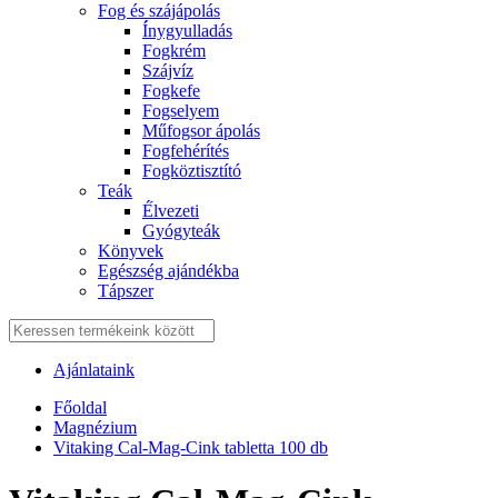
Fog és szájápolás
Í́nygyulladás
Fogkrém
Szájvíz
Fogkefe
Fogselyem
Műfogsor ápolás
Fogfehérítés
Fogköztisztító
Teák
É́lvezeti
Gyógyteák
Könyvek
Egészség ajándékba
Tápszer
Ajánlataink
Főoldal
Magnézium
Vitaking Cal-Mag-Cink tabletta 100 db