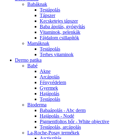
Babáknak
Testápolás
Tápszer
Kecsketejes tápszer
Baba ápolás, gyógyítás
Vitaminok, pelenkák
Fájdalom csillapítók
Mamáknak
Testápolás
Terhes vitaminok
Dermo patika
Babé
Akne
Arcápolás
Fényvédelem
Gyermek
Hajápolás
Testápolás
Bioderma
Babaápolás - Abc derm
Hajápolás - Nodé
Pigmentfoltos bőr - White objective
Testápolás, arcápolás
La-Roche-Posay termékek
Arctisztítás