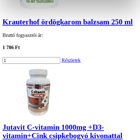
Krauterhof ördögkarom balzsam 250 ml
Bruttó fogyasztói ár:
1 786 Ft
Részletek
Jutavit C-vitamin 1000mg +D3-
vitamin+Cink csipkebogyó kivonattal