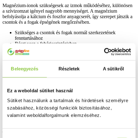
Magnézium-ionok szükségesek az izmok működéséhez, különösen
a szívizomzat igényel nagyobb mennyiséget. A magnézium
befolyásolja a kálcium és foszfor anyagcserét, így szerepet játszik a
csontok és a fogak épségének megőrzésében.
Szükséges a csontok és fogak normál szerkezetének
fenntartásához
Részt vesz a fehérjeszintézisben
Szerepet játszik az idegrendszer kiegyensúlyozott
működésében
Szükséges a normál izomműködéshez
Nélkülözhetetlen a szív egészségének megőrzéséhez
Beleegyezés
Részletek
A sütikről
A megfelelő magnézium ellátottság hozzájárulhat a normál
vérnyomás megtartásához
A cink a fehérje-, zsír- és szénhidrát-anyagcserében is
Ez a weboldal sütiket használ
közreműködik, összesen mintegy 300 enzim alkotóeleme, valamint
az inzulinhormon építőköve. Speciális szerepet tölt be a szervezet
Sütiket használunk a tartalmak és hirdetések személyre
anyagcseréjében és az immunrendszerben. Izomzatunk, bőrünk,
szabásához, közösségi funkciók biztosításához,
hajunk, szemünk és körmünk igen sok cinket tartalmaz.
valamint weboldalforgalmunk elemzéséhez.
Napi ajánlott mennyiség: 3 tabletta
A felhasználási javaslatban megadott mennyiséget ne lépje túl! A
termék nem helyettesíti a vegyes étrendet és az egészséges
Hozzájárulás