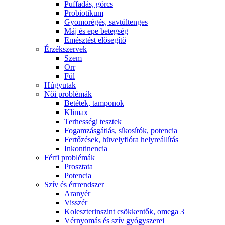
Puffadás, görcs
Probiotikum
Gyomorégés, savtúltenges
Máj és epe betegség
Emésztést elősegítő
Érzékszervek
Szem
Orr
Fül
Húgyutak
Női problémák
Betétek, tamponok
Klimax
Terhességi tesztek
Fogamzásgátlás, síkosítók, potencia
Fertőzések, hüvelyflóra helyreállítás
Inkontinencia
Férfi problémák
Prosztata
Potencia
Szív és érrrendszer
Aranyér
Visszér
Koleszterinszint csökkentők, omega 3
Vérnyomás és szív gyógyszerei