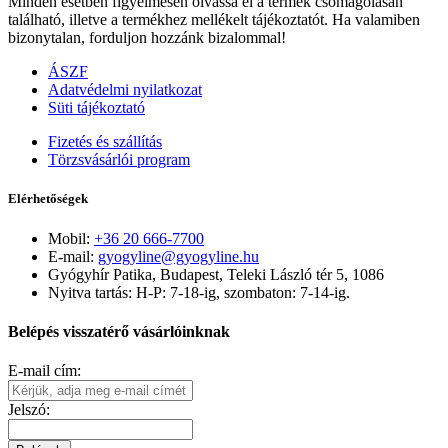
Minden esetben figyelmesen olvassa el a termék csomagolásán
található, illetve a termékhez mellékelt tájékoztatót. Ha valamiben
bizonytalan, forduljon hozzánk bizalommal!
ÁSZF
Adatvédelmi nyilatkozat
Süti tájékoztató
Fizetés és szállítás
Törzsvásárlói program
Elérhetőségek
Mobil:
+36 20 666-7700
E-mail:
gyogyline@gyogyline.hu
Gyógyhír Patika, Budapest, Teleki László tér 5, 1086
Nyitva tartás: H-P: 7-18-ig, szombaton: 7-14-ig.
Belépés visszatérő vásárlóinknak
E-mail cím:
Jelszó: