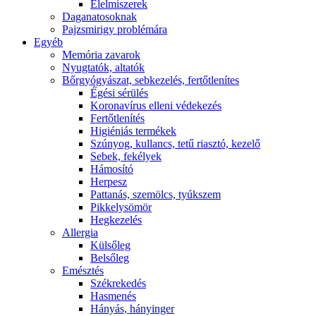
É́lelmiszerek
Daganatosoknak
Pajzsmirigy problémára
Egyéb
Memória zavarok
Nyugtatók, altatók
Bőrgyógyászat, sebkezelés, fertőtlenítes
É́gési sérülés
Koronavírus elleni védekezés
Fertőtlenítés
Higiéniás termékek
Szúnyog, kullancs, tetű riasztó, kezelő
Sebek, fekélyek
Hámosító
Herpesz
Pattanás, szemölcs, tyúkszem
Pikkelysömör
Hegkezelés
Allergia
Külsőleg
Belsőleg
Emésztés
Székrekedés
Hasmenés
Hányás, hányinger