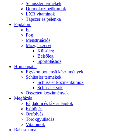
Schüssler termékek
Dermokozmetikumok
LXR vitaminok
Tápszer és pelenka
Fájdalom
Fej
Fog
Menstruációs
Mozgásszervi
Külsőleg
Belsőleg
Sportoláshoz
Homeopátia
Egykomponensű készítmények
Schüssler termékek
Schüssler kozmetikumok
Schüssler sók
Összetett készítmények
Megfázás
Fájdalom és lázcsillapítók
Köhögés
Orrfolyás
Torokgyulladás
Vitaminok
Baba-mama