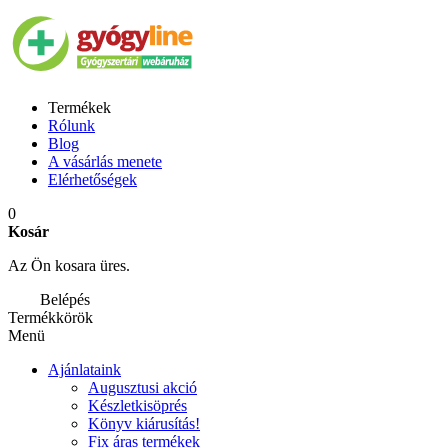
Termékek
Rólunk
Blog
A vásárlás menete
Elérhetőségek
0
Kosár
Az Ön kosara üres.
Belépés
Termékkörök
Menü
Ajánlataink
Augusztusi akció
Készletkisöprés
Könyv kiárusítás!
Fix áras termékek