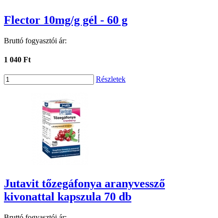
Flector 10mg/g gél - 60 g
Bruttó fogyasztói ár:
1 040 Ft
Részletek
Jutavit tőzegáfonya aranyvessző
kivonattal kapszula 70 db
Bruttó fogyasztói ár: