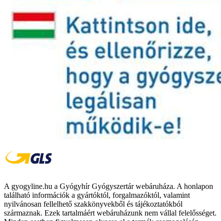
A gyogyline.hu a Gyógyhír Gyógyszertár webáruháza. A honlapon
található információk a gyártóktól, forgalmazóktól, valamint
nyilvánosan fellelhető szakkönyvekből és tájékoztatókból
származnak. Ezek tartalmáért webáruházunk nem vállal felelősséget.