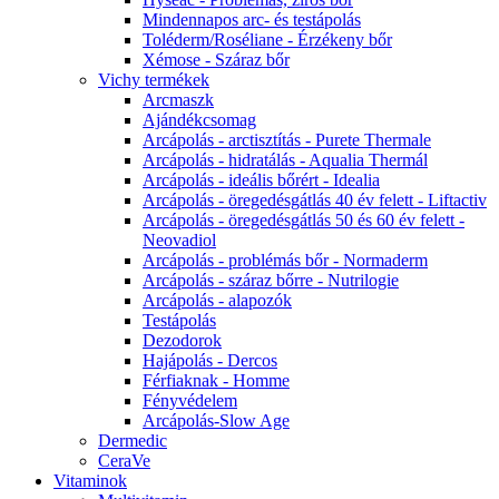
Mindennapos arc- és testápolás
Toléderm/Roséliane - Érzékeny bőr
Xémose - Száraz bőr
Vichy termékek
Arcmaszk
Ajándékcsomag
Arcápolás - arctisztítás - Purete Thermale
Arcápolás - hidratálás - Aqualia Thermál
Arcápolás - ideális bőrért - Idealia
Arcápolás - öregedésgátlás 40 év felett - Liftactiv
Arcápolás - öregedésgátlás 50 és 60 év felett -
Neovadiol
Arcápolás - problémás bőr - Normaderm
Arcápolás - száraz bőrre - Nutrilogie
Arcápolás - alapozók
Testápolás
Dezodorok
Hajápolás - Dercos
Férfiaknak - Homme
Fényvédelem
Arcápolás-Slow Age
Dermedic
CeraVe
Vitaminok