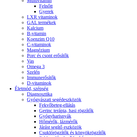
Multivitamin
Felnőtt
Gyerek
LXR vitaminok
GAL termékek
Kalcium
B-vitamin
Koenzim Q10
C-vitaminok
Magnézium
Porc és csont erősítők
Vas
Omega 3
Szelén
Immunerősítők
D-vitaminok
Életmód, szépség
Diagnosztika
Gyógyászati segédeszközök
Fekvőbeteg-ellátás
Gerinc terápia, hasi rögzítők
Gyógyharisnyák
Hőmérők, lázmérők
Járást segítő eszközök
Csuklórögzítők és könyökrögzítők