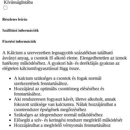
Kívánságlistába
Részletes leírás
Szállítási információk
Fizetési információk
A Kálcium a szervezetben legnagyobb százalékban található
ásványi anyag, a csontok fő alkotó eleme. Elengedhetetlen az izmok
hatékony működéséhez. A gyakori hát- és derékfájás gyakran az
elégtelen kálciumfogyasztással függ össze.
A kalcium szükséges a csontok és fogak normál
szerkezetének fenntartásához.
Hozzájárul az optimális csonttömeg eléséséhez és
fenntartásához.
Aki rendszeresen fogyaszt kávét, illetve alkoholt, annak
fokozott szüksége van kalciumra. Náluk hozzájárulhat a
csontrendszer épségének megőrzéséhez
Szükséges az idegrendszer normál működéséhez
Elősegíti a szív- és keringési rendszer megfelelő működését
Hozzájárulhat a megfelelő vérnyomás fenntartásához