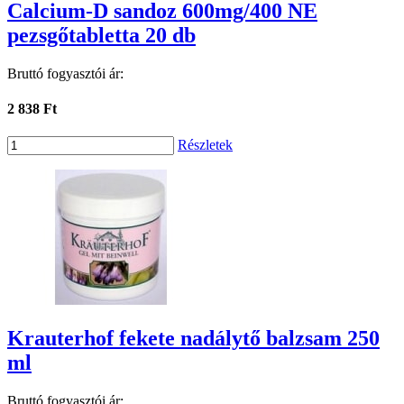
Calcium-D sandoz 600mg/400 NE
pezsgőtabletta 20 db
Bruttó fogyasztói ár:
2 838 Ft
Részletek
Krauterhof fekete nadálytő balzsam 250
ml
Bruttó fogyasztói ár: