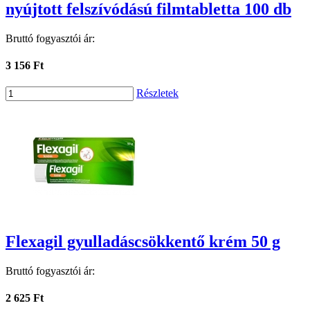
nyújtott felszívódású filmtabletta 100 db
Bruttó fogyasztói ár:
3 156 Ft
Részletek
Flexagil gyulladáscsökkentő krém 50 g
Bruttó fogyasztói ár:
2 625 Ft