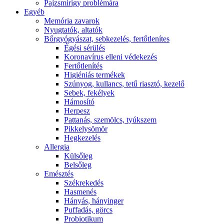
Pajzsmirigy problémára
Egyéb
Memória zavarok
Nyugtatók, altatók
Bőrgyógyászat, sebkezelés, fertőtlenítes
É́gési sérülés
Koronavírus elleni védekezés
Fertőtlenítés
Higiéniás termékek
Szúnyog, kullancs, tetű riasztó, kezelő
Sebek, fekélyek
Hámosító
Herpesz
Pattanás, szemölcs, tyúkszem
Pikkelysömör
Hegkezelés
Allergia
Külsőleg
Belsőleg
Emésztés
Székrekedés
Hasmenés
Hányás, hányinger
Puffadás, görcs
Probiotikum