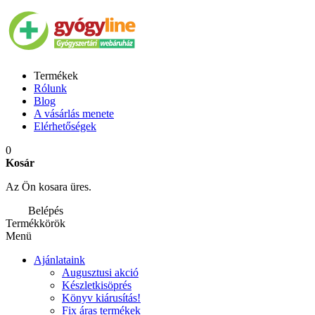
Termékek
Rólunk
Blog
A vásárlás menete
Elérhetőségek
0
Kosár
Az Ön kosara üres.
Belépés
Termékkörök
Menü
Ajánlataink
Augusztusi akció
Készletkisöprés
Könyv kiárusítás!
Fix áras termékek