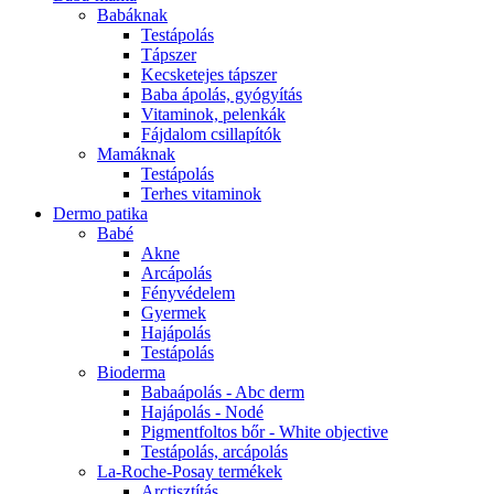
Babáknak
Testápolás
Tápszer
Kecsketejes tápszer
Baba ápolás, gyógyítás
Vitaminok, pelenkák
Fájdalom csillapítók
Mamáknak
Testápolás
Terhes vitaminok
Dermo patika
Babé
Akne
Arcápolás
Fényvédelem
Gyermek
Hajápolás
Testápolás
Bioderma
Babaápolás - Abc derm
Hajápolás - Nodé
Pigmentfoltos bőr - White objective
Testápolás, arcápolás
La-Roche-Posay termékek
Arctisztítás