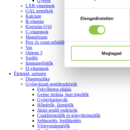
Gyerek
LXR vitaminok
GAL termékek
Hozzájárulás
Kalcium
Elengedhetetlen
kiválasztása
B-vitamin
Koenzim Q10
C-vitaminok
Magnézium
Porc és csont erősítők
Vas
Omega 3
Megtagad
Szelén
Immunerősítők
D-vitaminok
Életmód, szépség
Diagnosztika
Gyógyászati segédeszközök
Fekvőbeteg-ellátás
Gerinc terápia, hasi rögzítők
Gyógyharisnyák
Hőmérők, lázmérők
Járást segítő eszközök
Csuklórögzítők és könyökrögzítők
Sebkezelés, fertőtlenítés
Vérnyomásmérők