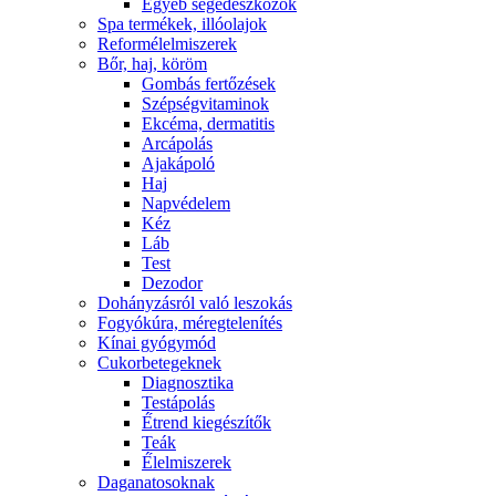
Egyéb segédeszközök
Spa termékek, illóolajok
Reformélelmiszerek
Bőr, haj, köröm
Gombás fertőzések
Szépségvitaminok
Ekcéma, dermatitis
Arcápolás
Ajakápoló
Haj
Napvédelem
Kéz
Láb
Test
Dezodor
Dohányzásról való leszokás
Fogyókúra, méregtelenítés
Kínai gyógymód
Cukorbetegeknek
Diagnosztika
Testápolás
É́trend kiegészítők
Teák
É́lelmiszerek
Daganatosoknak