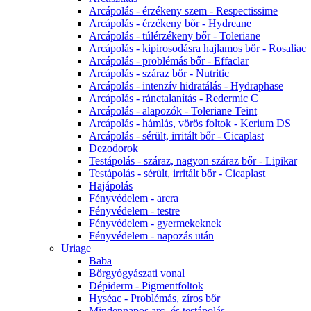
Arcápolás - érzékeny szem - Respectissime
Arcápolás - érzékeny bőr - Hydreane
Arcápolás - túlérzékeny bőr - Toleriane
Arcápolás - kipirosodásra hajlamos bőr - Rosaliac
Arcápolás - problémás bőr - Effaclar
Arcápolás - száraz bőr - Nutritic
Arcápolás - intenzív hidratálás - Hydraphase
Arcápolás - ránctalanítás - Redermic C
Arcápolás - alapozók - Toleriane Teint
Arcápolás - hámlás, vörös foltok - Kerium DS
Arcápolás - sérült, irritált bőr - Cicaplast
Dezodorok
Testápolás - száraz, nagyon száraz bőr - Lipikar
Testápolás - sérült, irritált bőr - Cicaplast
Hajápolás
Fényvédelem - arcra
Fényvédelem - testre
Fényvédelem - gyermekeknek
Fényvédelem - napozás után
Uriage
Baba
Bőrgyógyászati vonal
Dépiderm - Pigmentfoltok
Hyséac - Problémás, zíros bőr
Mindennapos arc- és testápolás