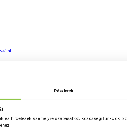
ovadiol
Részletek
ál
mak és hirdetések személyre szabásához, közösségi funkciók biz
séhez.