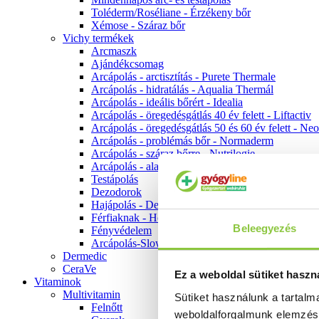
Toléderm/Roséliane - Érzékeny bőr
Xémose - Száraz bőr
Vichy termékek
Arcmaszk
Ajándékcsomag
Arcápolás - arctisztítás - Purete Thermale
Arcápolás - hidratálás - Aqualia Thermál
Arcápolás - ideális bőrért - Idealia
Arcápolás - öregedésgátlás 40 év felett - Liftactiv
Arcápolás - öregedésgátlás 50 és 60 év felett - Ne
Arcápolás - problémás bőr - Normaderm
Arcápolás - száraz bőrre - Nutrilogie
Arcápolás - alapozók
Testápolás
Dezodorok
Hajápolás - Dercos
Férfiaknak - Homme
Beleegyezés
Fényvédelem
Arcápolás-Slow Age
Dermedic
CeraVe
Ez a weboldal sütiket haszn
Vitaminok
Multivitamin
Sütiket használunk a tartal
Felnőtt
weboldalforgalmunk elemzé