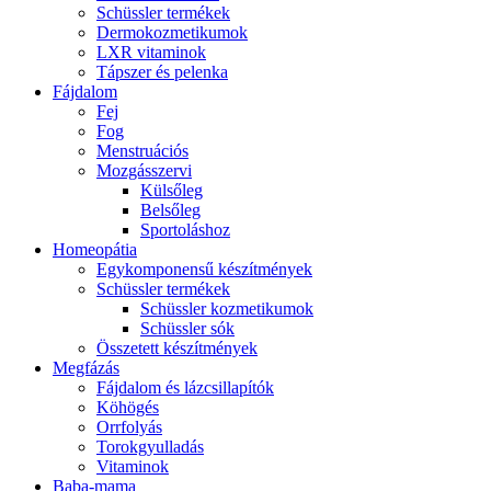
Schüssler termékek
Dermokozmetikumok
LXR vitaminok
Tápszer és pelenka
Fájdalom
Fej
Fog
Menstruációs
Mozgásszervi
Külsőleg
Belsőleg
Sportoláshoz
Homeopátia
Egykomponensű készítmények
Schüssler termékek
Schüssler kozmetikumok
Schüssler sók
Összetett készítmények
Megfázás
Fájdalom és lázcsillapítók
Köhögés
Orrfolyás
Torokgyulladás
Vitaminok
Baba-mama