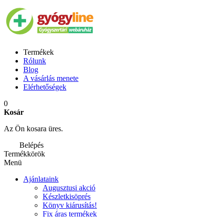
Termékek
Rólunk
Blog
A vásárlás menete
Elérhetőségek
0
Kosár
Az Ön kosara üres.
Belépés
Termékkörök
Menü
Ajánlataink
Augusztusi akció
Készletkisöprés
Könyv kiárusítás!
Fix áras termékek