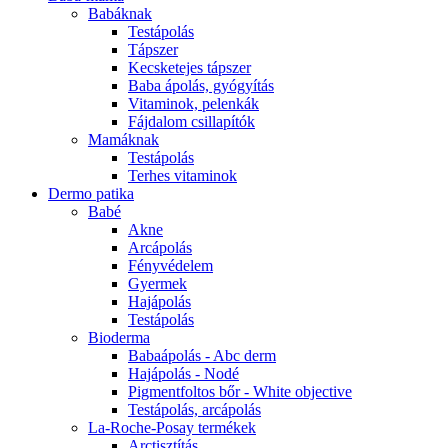
Babáknak
Testápolás
Tápszer
Kecsketejes tápszer
Baba ápolás, gyógyítás
Vitaminok, pelenkák
Fájdalom csillapítók
Mamáknak
Testápolás
Terhes vitaminok
Dermo patika
Babé
Akne
Arcápolás
Fényvédelem
Gyermek
Hajápolás
Testápolás
Bioderma
Babaápolás - Abc derm
Hajápolás - Nodé
Pigmentfoltos bőr - White objective
Testápolás, arcápolás
La-Roche-Posay termékek
Arctisztítás