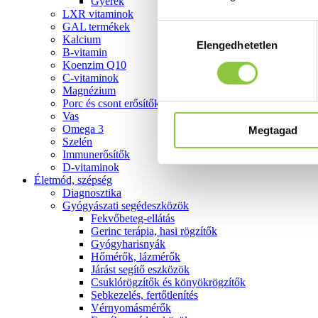
Gyerek
LXR vitaminok
GAL termékek
Hozzájárulás
Kalcium
Elengedhetetlen
kiválasztása
B-vitamin
Koenzim Q10
C-vitaminok
Magnézium
Porc és csont erősítők
Vas
Omega 3
Megtagad
Szelén
Immunerősítők
D-vitaminok
Életmód, szépség
Diagnosztika
Gyógyászati segédeszközök
Fekvőbeteg-ellátás
Gerinc terápia, hasi rögzítők
Gyógyharisnyák
Hőmérők, lázmérők
Járást segítő eszközök
Csuklórögzítők és könyökrögzítők
Sebkezelés, fertőtlenítés
Vérnyomásmérők