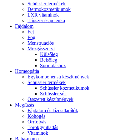
Schüssler termékek
Dermokozmetikumok
LXR vitaminok
Tápszer és pelenka
Fájdalom
Fej
Fog
Menstruációs
Mozgásszervi
Külsőleg
Belsőleg
Sportoláshoz
Homeopátia
Egykomponensű készítmények
Schüssler termékek
Schüssler kozmetikumok
Schüssler sók
Összetett készítmények
Megfázás
Fájdalom és lázcsillapítók
Köhögés
Orrfolyás
Torokgyulladás
Vitaminok
Baba-mama