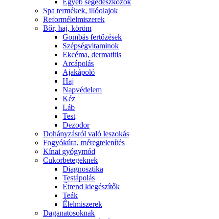
Egyéb segédeszközök
Spa termékek, illóolajok
Reformélelmiszerek
Bőr, haj, köröm
Gombás fertőzések
Szépségvitaminok
Ekcéma, dermatitis
Arcápolás
Ajakápoló
Haj
Napvédelem
Kéz
Láb
Test
Dezodor
Dohányzásról való leszokás
Fogyókúra, méregtelenítés
Kínai gyógymód
Cukorbetegeknek
Diagnosztika
Testápolás
É́trend kiegészítők
Teák
É́lelmiszerek
Daganatosoknak