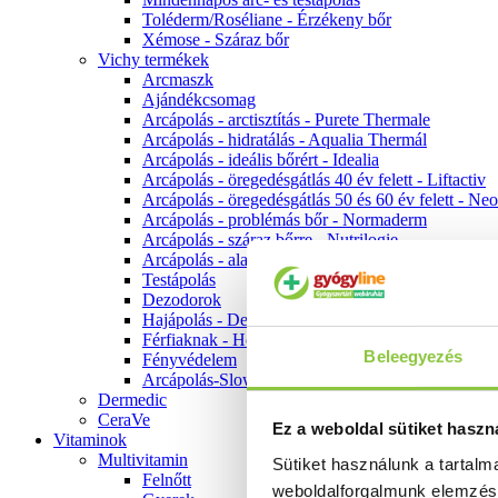
Toléderm/Roséliane - Érzékeny bőr
Xémose - Száraz bőr
Vichy termékek
Arcmaszk
Ajándékcsomag
Arcápolás - arctisztítás - Purete Thermale
Arcápolás - hidratálás - Aqualia Thermál
Arcápolás - ideális bőrért - Idealia
Arcápolás - öregedésgátlás 40 év felett - Liftactiv
Arcápolás - öregedésgátlás 50 és 60 év felett - Ne
Arcápolás - problémás bőr - Normaderm
Arcápolás - száraz bőrre - Nutrilogie
Arcápolás - alapozók
Testápolás
Dezodorok
Hajápolás - Dercos
Férfiaknak - Homme
Beleegyezés
Fényvédelem
Arcápolás-Slow Age
Dermedic
CeraVe
Ez a weboldal sütiket haszn
Vitaminok
Multivitamin
Sütiket használunk a tartal
Felnőtt
weboldalforgalmunk elemzé