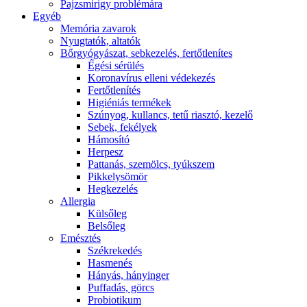
Pajzsmirigy problémára
Egyéb
Memória zavarok
Nyugtatók, altatók
Bőrgyógyászat, sebkezelés, fertőtlenítes
É́gési sérülés
Koronavírus elleni védekezés
Fertőtlenítés
Higiéniás termékek
Szúnyog, kullancs, tetű riasztó, kezelő
Sebek, fekélyek
Hámosító
Herpesz
Pattanás, szemölcs, tyúkszem
Pikkelysömör
Hegkezelés
Allergia
Külsőleg
Belsőleg
Emésztés
Székrekedés
Hasmenés
Hányás, hányinger
Puffadás, görcs
Probiotikum