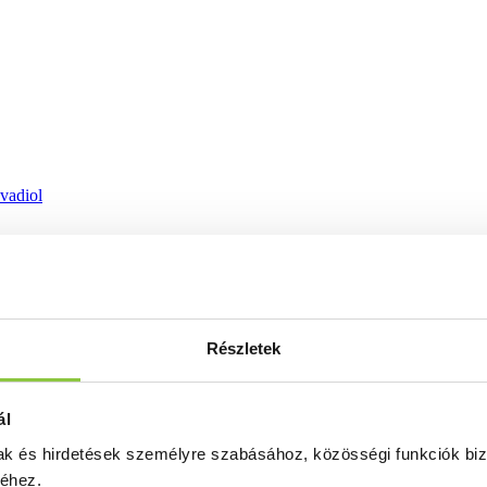
ovadiol
Részletek
ál
mak és hirdetések személyre szabásához, közösségi funkciók biz
séhez.