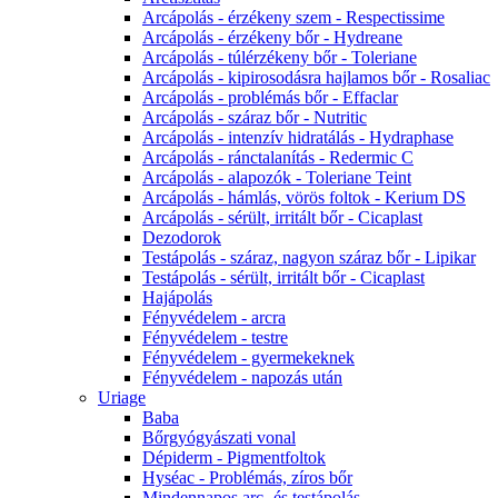
Arcápolás - érzékeny szem - Respectissime
Arcápolás - érzékeny bőr - Hydreane
Arcápolás - túlérzékeny bőr - Toleriane
Arcápolás - kipirosodásra hajlamos bőr - Rosaliac
Arcápolás - problémás bőr - Effaclar
Arcápolás - száraz bőr - Nutritic
Arcápolás - intenzív hidratálás - Hydraphase
Arcápolás - ránctalanítás - Redermic C
Arcápolás - alapozók - Toleriane Teint
Arcápolás - hámlás, vörös foltok - Kerium DS
Arcápolás - sérült, irritált bőr - Cicaplast
Dezodorok
Testápolás - száraz, nagyon száraz bőr - Lipikar
Testápolás - sérült, irritált bőr - Cicaplast
Hajápolás
Fényvédelem - arcra
Fényvédelem - testre
Fényvédelem - gyermekeknek
Fényvédelem - napozás után
Uriage
Baba
Bőrgyógyászati vonal
Dépiderm - Pigmentfoltok
Hyséac - Problémás, zíros bőr
Mindennapos arc- és testápolás