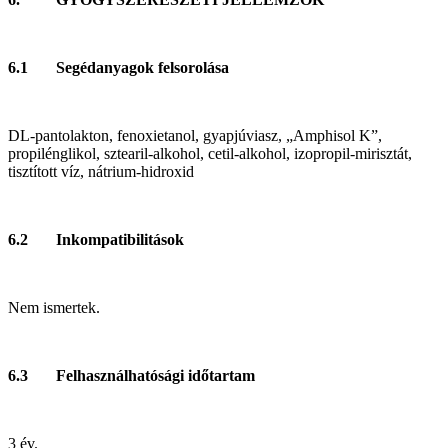
6.1 Segédanyagok felsorolása
DL-pantolakton, fenoxietanol, gyapjúviasz, „Amphisol K”,
propilénglikol, sztearil-alkohol, cetil-alkohol, izopropil-mirisztát,
tisztított víz, nátrium-hidroxid
6.2 Inkompatibilitások
Nem ismertek.
6.3 Felhasználhatósági időtartam
3 év.