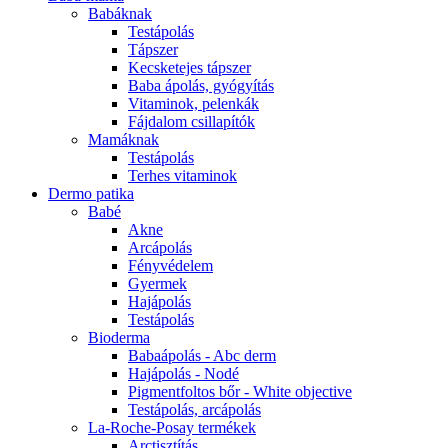
Babáknak
Testápolás
Tápszer
Kecsketejes tápszer
Baba ápolás, gyógyítás
Vitaminok, pelenkák
Fájdalom csillapítók
Mamáknak
Testápolás
Terhes vitaminok
Dermo patika
Babé
Akne
Arcápolás
Fényvédelem
Gyermek
Hajápolás
Testápolás
Bioderma
Babaápolás - Abc derm
Hajápolás - Nodé
Pigmentfoltos bőr - White objective
Testápolás, arcápolás
La-Roche-Posay termékek
Arctisztítás