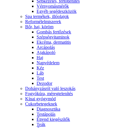
Sebkezelés, fertőtlenítés
Vérnyomásmérők
Egyéb segédeszközök
Spa termékek, illóolajok
Reformélelmiszerek
Bőr, haj, köröm
Gombás fertőzések
Szépségvitaminok
Ekcéma, dermatitis
Arcápolás
Ajakápoló
Haj
Napvédelem
Kéz
Láb
Test
Dezodor
Dohányzásról való leszokás
Fogyókúra, méregtelenítés
Kínai gyógymód
Cukorbetegeknek
Diagnosztika
Testápolás
É́trend kiegészítők
Teák