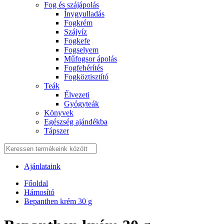
Fog és szájápolás
Í́nygyulladás
Fogkrém
Szájvíz
Fogkefe
Fogselyem
Műfogsor ápolás
Fogfehérítés
Fogköztisztító
Teák
É́lvezeti
Gyógyteák
Könyvek
Egészség ajándékba
Tápszer
Ajánlataink
Főoldal
Hámosító
Bepanthen krém 30 g