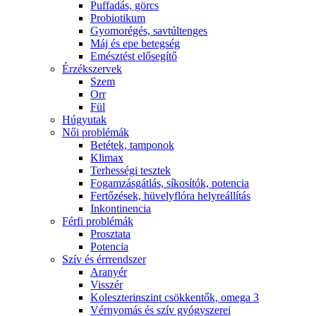
Puffadás, görcs
Probiotikum
Gyomorégés, savtúltenges
Máj és epe betegség
Emésztést elősegítő
Érzékszervek
Szem
Orr
Fül
Húgyutak
Női problémák
Betétek, tamponok
Klimax
Terhességi tesztek
Fogamzásgátlás, síkosítók, potencia
Fertőzések, hüvelyflóra helyreállítás
Inkontinencia
Férfi problémák
Prosztata
Potencia
Szív és érrrendszer
Aranyér
Visszér
Koleszterinszint csökkentők, omega 3
Vérnyomás és szív gyógyszerei