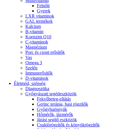
Multivitamin
Felnőtt
Gyerek
LXR vitaminok
GAL termékek
Kalcium
B-vitamin
Koenzim Q10
C-vitaminok
Magnézium
Porc és csont erősítők
Vas
Omega 3
Szelén
Immunerősítők
D-vitaminok
Életmód, szépség
Diagnosztika
Gyógyászati segédeszközök
Fekvőbeteg-ellátás
Gerinc terápia, hasi rögzítők
Gyógyharisnyák
Hőmérők, lázmérők
Járást segítő eszközök
Csuklórögzítők és könyökrögzítők