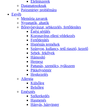
É́lelmiszerek
Daganatosoknak
Pajzsmirigy problémára
Egyéb
Memória zavarok
Nyugtatók, altatók
Bőrgyógyászat, sebkezelés, fertőtlenítes
É́gési sérülés
Koronavírus elleni védekezés
Fertőtlenítés
Higiéniás termékek
Szúnyog, kullancs, tetű riasztó, kezelő
Sebek, fekélyek
Hámosító
Herpesz
Pattanás, szemölcs, tyúkszem
Pikkelysömör
Hegkezelés
Allergia
Külsőleg
Belsőleg
Emésztés
Székrekedés
Hasmenés
Hányás, hányinger