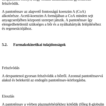
felszívódik.
A pantoténsav az alapvető fontosságú koenzim A (CoA)
alkotórésze. Acetil-koenzim A formájában a CoA minden sejt
anyagcseréjében központi szerepet játszik. A pantoténsav így
elengedhetetlenül szükséges a bőr és a nyálkahártyák felépítéséhez
és regenerációjához.
5.2. Farmakokinetikai tulajdonságok
Felszívódás
A dexpantenol gyorsan felszívódik a bőrről. Azonnal pantoténsavvá
alakul és belekerül az endogén pantoténsav-körforgásba.
Eloszlás
A pantoténsav a vérben plazmafehérjékhez kötődik (főleg ß-globulin