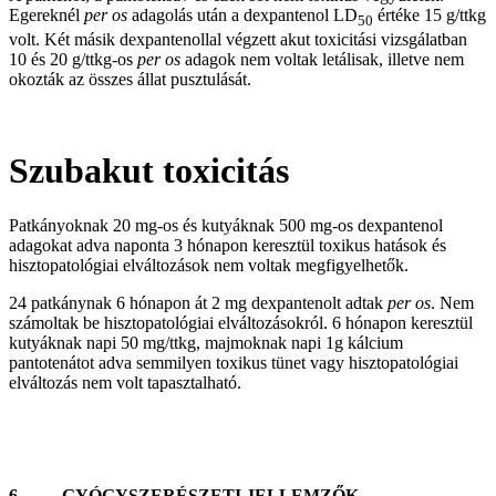
Egereknél
per os
adagolás után a dexpantenol LD
értéke 15 g/ttkg
50
volt. Két másik dexpantenollal végzett akut toxicitási vizsgálatban
10 és 20 g/ttkg-os
per os
adagok nem voltak letálisak, illetve nem
okozták az összes állat pusztulását.
Szubakut toxicitás
Patkányoknak 20 mg-os és kutyáknak 500 mg-os dexpantenol
adagokat adva naponta 3 hónapon keresztül toxikus hatások és
hisztopatológiai elváltozások nem voltak megfigyelhetők.
24 patkánynak 6 hónapon át 2 mg dexpantenolt adtak
per os
. Nem
számoltak be hisztopatológiai elváltozásokról. 6 hónapon keresztül
kutyáknak napi 50 mg/ttkg, majmoknak napi 1g kálcium
pantotenátot adva semmilyen toxikus tünet vagy hisztopatológiai
elváltozás nem volt tapasztalható.
6. GYÓGYSZERÉSZETI JELLEMZŐK