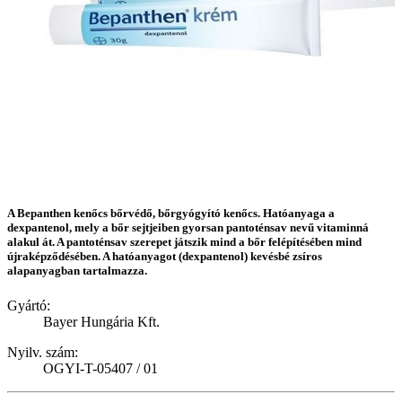
A Bepanthen kenőcs bőrvédő, bőrgyógyító kenőcs. Hatóanyaga a
dexpantenol, mely a bőr sejtjeiben gyorsan pantoténsav nevű vitaminná
alakul át. A pantoténsav szerepet játszik mind a bőr felépítésében mind
újraképződésében. A hatóanyagot (dexpantenol) kevésbé zsíros
alapanyagban tartalmazza.
Gyártó:
Bayer Hungária Kft.
Nyilv. szám:
OGYI-T-05407 / 01