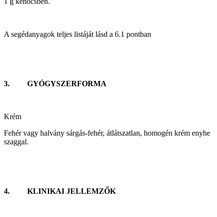
1 g
kenőcsben.
A segédanyagok teljes listáját lásd a 6.1 pontban
3. GYÓGYSZERFORMA
Krém
Fehér vagy halvány sárgás-fehér, átlátszatlan, homogén krém enyhe
szaggal.
4. KLINIKAI JELLEMZŐK