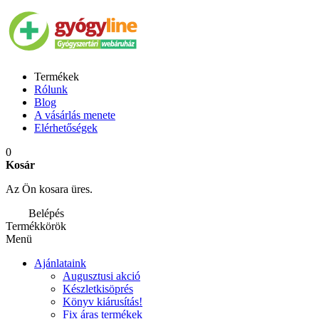
Termékek
Rólunk
Blog
A vásárlás menete
Elérhetőségek
0
Kosár
Az Ön kosara üres.
Belépés
Termékkörök
Menü
Ajánlataink
Augusztusi akció
Készletkisöprés
Könyv kiárusítás!
Fix áras termékek