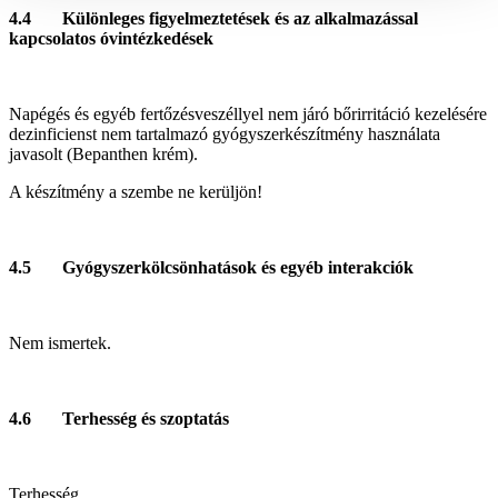
4.4 Különleges figyelmeztetések és az alkalmazással
kapcsolatos óvintézkedések
Napégés és egyéb fertőzésveszéllyel nem járó bőrirritáció kezelésére
dezinficienst nem tartalmazó gyógyszerkészítmény használata
javasolt (Bepanthen krém).
A készítmény a szembe ne kerüljön!
4.5
Gyógyszerkölcsönhatások és egyéb interakciók
Nem ismertek.
4.6 Terhesség és szoptatás
Terhesség