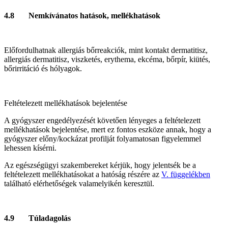
4.8 Nemkívánatos hatások, mellékhatások
Előfordulhatnak allergiás bőrreakciók, mint kontakt dermatitisz,
allergiás dermatitisz, viszketés, erythema, ekcéma, bőrpír, kiütés,
bőrirritáció és hólyagok.
Feltételezett mellékhatások bejelentése
A gyógyszer engedélyezését követően lényeges a feltételezett
mellékhatások bejelentése, mert ez fontos eszköze annak, hogy a
gyógyszer előny/kockázat profilját folyamatosan figyelemmel
lehessen kísérni.
Az egészségügyi szakembereket kérjük, hogy jelentsék be a
feltételezett mellékhatásokat a hatóság részére az
V. függelékben
található elérhetőségek valamelyikén keresztül.
4.9 Túladagolás