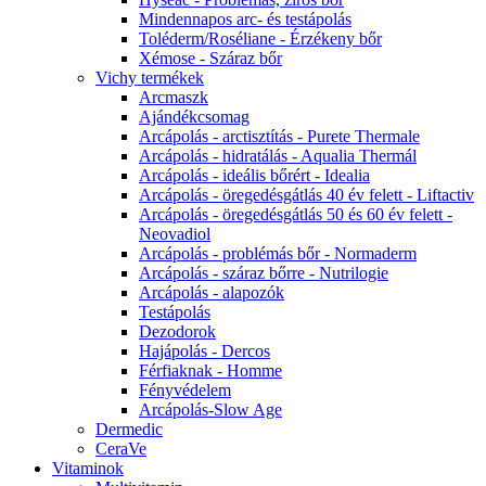
Mindennapos arc- és testápolás
Toléderm/Roséliane - Érzékeny bőr
Xémose - Száraz bőr
Vichy termékek
Arcmaszk
Ajándékcsomag
Arcápolás - arctisztítás - Purete Thermale
Arcápolás - hidratálás - Aqualia Thermál
Arcápolás - ideális bőrért - Idealia
Arcápolás - öregedésgátlás 40 év felett - Liftactiv
Arcápolás - öregedésgátlás 50 és 60 év felett -
Neovadiol
Arcápolás - problémás bőr - Normaderm
Arcápolás - száraz bőrre - Nutrilogie
Arcápolás - alapozók
Testápolás
Dezodorok
Hajápolás - Dercos
Férfiaknak - Homme
Fényvédelem
Arcápolás-Slow Age
Dermedic
CeraVe
Vitaminok