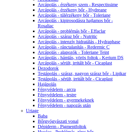
Arcápolás - érzékeny szem - Respectissime
Arcápolás - érzékeny bőr - Hydreane
Arcápolás - túlérzékeny bőr - Toleriane
Arcápolás - kipirosodásra hajlamos bőr -
Rosaliac
Arcápolás - problémás bőr - Effaclar
Arcápolás - száraz bőr - Nutritic
Arcápolás - intenzív hidratálás - Hydraphase
Arcápolás - ránctalanítás - Redermic C
Arcápolás - alapozók - Toleriane Teint
Arcápolás - hámlás, vörös foltok - Kerium DS
Arcápolás - sérült, irritált bőr - Cicaplast
Dezodorok
Testápolás - száraz, nagyon száraz bőr - Lipikar
Testápolás - sérült, irritált bőr - Cicaplast
Hajápolás
Fényvédelem - arcra
Fényvédelem - testre
Fényvédelem - gyermekeknek
Fényvédelem - napozás után
Uriage
Baba
Bőrgyógyászati vonal
Dépiderm - Pigmentfoltok
Hyséac - Problémás, zíros bőr