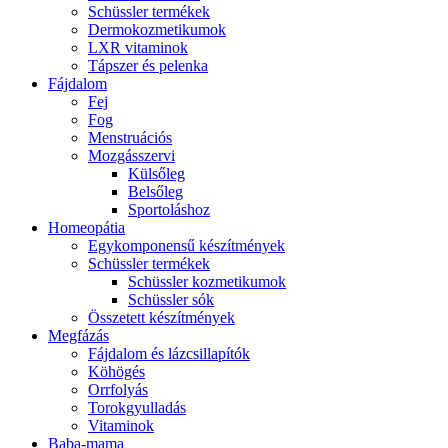
Schüssler termékek
Dermokozmetikumok
LXR vitaminok
Tápszer és pelenka
Fájdalom
Fej
Fog
Menstruációs
Mozgásszervi
Külsőleg
Belsőleg
Sportoláshoz
Homeopátia
Egykomponensű készítmények
Schüssler termékek
Schüssler kozmetikumok
Schüssler sók
Összetett készítmények
Megfázás
Fájdalom és lázcsillapítók
Köhögés
Orrfolyás
Torokgyulladás
Vitaminok
Baba-mama