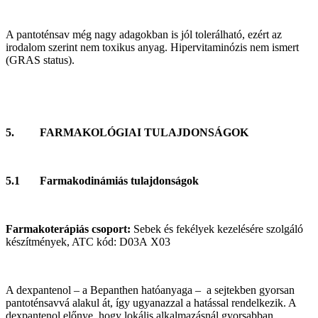
A pantoténsav még nagy adagokban is jól tolerálható, ezért az
irodalom szerint nem toxikus anyag. Hipervitaminózis nem ismert
(GRAS status).
5. FARMAKOLÓGIAI TULAJDONSÁGOK
5.1 Farmakodinámiás tulajdonságok
Farmakoterápiás csoport:
Sebek és fekélyek kezelésére szolgáló
készítmények, ATC kód: D03A X03
A dexpantenol – a Bepanthen hatóanyaga – a sejtekben gyorsan
pantoténsavvá alakul át, így ugyanazzal a hatással rendelkezik. A
dexpantenol előnye, hogy lokális alkalmazásnál gyorsabban