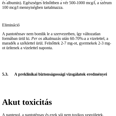
és albumin). Egészséges felnőttben a vér 500-1000 mcg/l, a szérum
100 mcg/l mennyiségben tartalmazza.
Elimináció
A pantoténsav nem bomlik le a szervezetben, így változatlan
formában ürül ki.
Per os
alkalmazás után 60-70%-a a vizelettel, a
maradék a széklettel ürül. Felnőttek 2-7 mg-ot, gyermekek 2-3 mg-
ot ürítenek a vizelettel naponta.
5.3.
A preklinikai biztonságossági vizsgálatok eredményei
Akut toxicitás
A pantenol, a pantoténsav és ezek sói nem toxikus vegyületek.