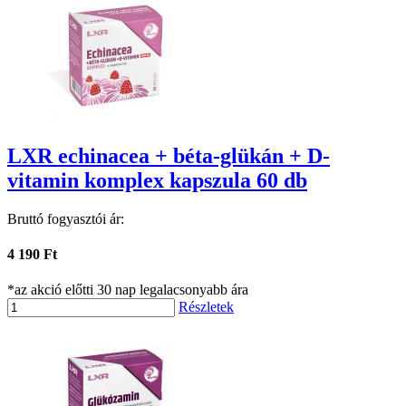
LXR echinacea + béta-glükán + D-
vitamin komplex kapszula 60 db
Bruttó fogyasztói ár:
4 190 Ft
*az akció előtti 30 nap legalacsonyabb ára
Részletek