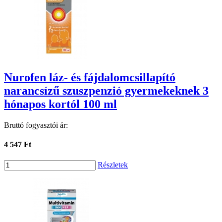
Nurofen láz- és fájdalomcsillapító
narancsízű szuszpenzió gyermekeknek 3
hónapos kortól 100 ml
Bruttó fogyasztói ár:
4 547 Ft
Részletek