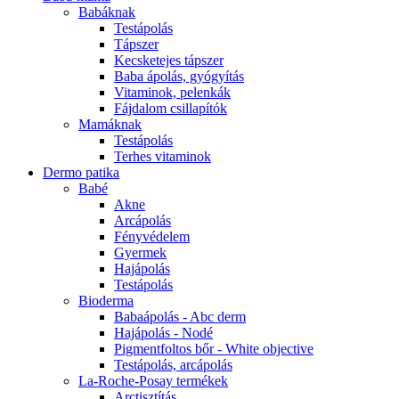
Babáknak
Testápolás
Tápszer
Kecsketejes tápszer
Baba ápolás, gyógyítás
Vitaminok, pelenkák
Fájdalom csillapítók
Mamáknak
Testápolás
Terhes vitaminok
Dermo patika
Babé
Akne
Arcápolás
Fényvédelem
Gyermek
Hajápolás
Testápolás
Bioderma
Babaápolás - Abc derm
Hajápolás - Nodé
Pigmentfoltos bőr - White objective
Testápolás, arcápolás
La-Roche-Posay termékek
Arctisztítás