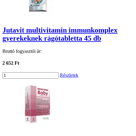
Jutavit multivitamin immunkomplex
gyerekeknek rágótabletta 45 db
Bruttó fogyasztói ár:
2 652 Ft
Részletek