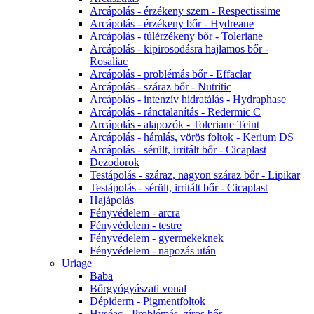
Arcápolás - érzékeny szem - Respectissime
Arcápolás - érzékeny bőr - Hydreane
Arcápolás - túlérzékeny bőr - Toleriane
Arcápolás - kipirosodásra hajlamos bőr -
Rosaliac
Arcápolás - problémás bőr - Effaclar
Arcápolás - száraz bőr - Nutritic
Arcápolás - intenzív hidratálás - Hydraphase
Arcápolás - ránctalanítás - Redermic C
Arcápolás - alapozók - Toleriane Teint
Arcápolás - hámlás, vörös foltok - Kerium DS
Arcápolás - sérült, irritált bőr - Cicaplast
Dezodorok
Testápolás - száraz, nagyon száraz bőr - Lipikar
Testápolás - sérült, irritált bőr - Cicaplast
Hajápolás
Fényvédelem - arcra
Fényvédelem - testre
Fényvédelem - gyermekeknek
Fényvédelem - napozás után
Uriage
Baba
Bőrgyógyászati vonal
Dépiderm - Pigmentfoltok
Hyséac - Problémás, zíros bőr