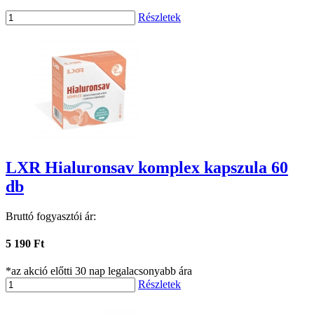
Részletek
LXR Hialuronsav komplex kapszula 60
db
Bruttó fogyasztói ár:
5 190 Ft
*az akció előtti 30 nap legalacsonyabb ára
Részletek