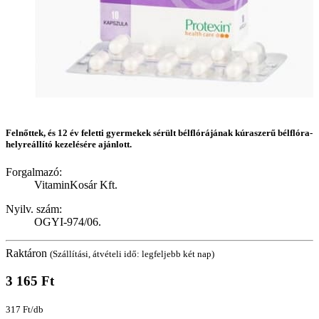
Felnőttek, és 12 év feletti gyermekek sérült bélflórájának kúraszerű bélflóra-
helyreállító kezelésére ajánlott.
Forgalmazó:
VitaminKosár Kft.
Nyilv. szám:
OGYI-974/06.
Raktáron
(Szállítási, átvételi idő: legfeljebb két nap)
3 165 Ft
317 Ft/db