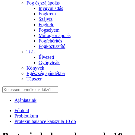
Fog és szájápolás
Í́nygyulladás
Fogkrém
Szájvíz
Fogkefe
Fogselyem
Műfogsor ápolás
Fogfehérítés
Fogköztisztító
Teák
É́lvezeti
Gyógyteák
Könyvek
Egészség ajándékba
Tápszer
Ajánlataink
Főoldal
Probiotikum
Protexin balance kapszula 10 db