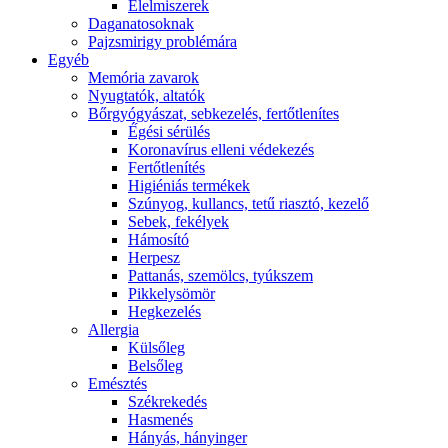
É́lelmiszerek
Daganatosoknak
Pajzsmirigy problémára
Egyéb
Memória zavarok
Nyugtatók, altatók
Bőrgyógyászat, sebkezelés, fertőtlenítes
É́gési sérülés
Koronavírus elleni védekezés
Fertőtlenítés
Higiéniás termékek
Szúnyog, kullancs, tetű riasztó, kezelő
Sebek, fekélyek
Hámosító
Herpesz
Pattanás, szemölcs, tyúkszem
Pikkelysömör
Hegkezelés
Allergia
Külsőleg
Belsőleg
Emésztés
Székrekedés
Hasmenés
Hányás, hányinger