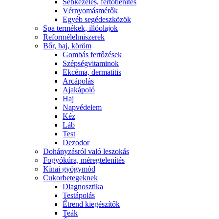
Sebkezelés, fertőtlenítés
Vérnyomásmérők
Egyéb segédeszközök
Spa termékek, illóolajok
Reformélelmiszerek
Bőr, haj, köröm
Gombás fertőzések
Szépségvitaminok
Ekcéma, dermatitis
Arcápolás
Ajakápoló
Haj
Napvédelem
Kéz
Láb
Test
Dezodor
Dohányzásról való leszokás
Fogyókúra, méregtelenítés
Kínai gyógymód
Cukorbetegeknek
Diagnosztika
Testápolás
É́trend kiegészítők
Teák