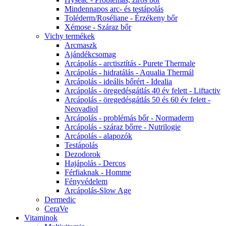
Mindennapos arc- és testápolás
Toléderm/Roséliane - Érzékeny bőr
Xémose - Száraz bőr
Vichy termékek
Arcmaszk
Ajándékcsomag
Arcápolás - arctisztítás - Purete Thermale
Arcápolás - hidratálás - Aqualia Thermál
Arcápolás - ideális bőrért - Idealia
Arcápolás - öregedésgátlás 40 év felett - Liftactiv
Arcápolás - öregedésgátlás 50 és 60 év felett -
Neovadiol
Arcápolás - problémás bőr - Normaderm
Arcápolás - száraz bőrre - Nutrilogie
Arcápolás - alapozók
Testápolás
Dezodorok
Hajápolás - Dercos
Férfiaknak - Homme
Fényvédelem
Arcápolás-Slow Age
Dermedic
CeraVe
Vitaminok