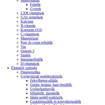
Multivitamin
Felnőtt
Gyerek
LXR vitaminok
GAL termékek
Kalcium
B-vitamin
Koenzim Q10
C-vitaminok
Magnézium
Porc és csont erősítők
Vas
Omega 3
Szelén
Immunerősítők
D-vitaminok
Életmód, szépség
Diagnosztika
Gyógyászati segédeszközök
Fekvőbeteg-ellátás
Gerinc terápia, hasi rögzítők
Gyógyharisnyák
Hőmérők, lázmérők
Járást segítő eszközök
Csuklórögzítők és könyökrögzítők