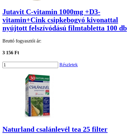
Jutavit C-vitamin 1000mg +D3-
vitamin+Cink csipkebogyó kivonattal
nyújtott felszívódású filmtabletta 100 db
Bruttó fogyasztói ár:
3 156 Ft
Részletek
Naturland csalánlevél tea 25 filter