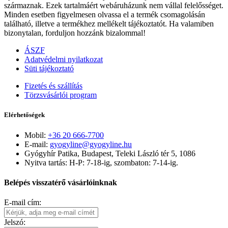
származnak. Ezek tartalmáért webáruházunk nem vállal felelősséget.
Minden esetben figyelmesen olvassa el a termék csomagolásán
található, illetve a termékhez mellékelt tájékoztatót. Ha valamiben
bizonytalan, forduljon hozzánk bizalommal!
ÁSZF
Adatvédelmi nyilatkozat
Süti tájékoztató
Fizetés és szállítás
Törzsvásárlói program
Elérhetőségek
Mobil:
+36 20 666-7700
E-mail:
gyogyline@gyogyline.hu
Gyógyhír Patika, Budapest, Teleki László tér 5, 1086
Nyitva tartás: H-P: 7-18-ig, szombaton: 7-14-ig.
Belépés visszatérő vásárlóinknak
E-mail cím:
Jelszó: