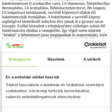
baktériumtörzset (Lactobacillus casei, Lb rhamnosus, Streptobacillus
thermophilus, Lb acidophilus, Bifidobacterium breve, Bb longum,
Lb bulgaricus) tartalmaznak, savvédő köpennyel ellátott élő
baktériumcsírák formájában. A baktériumok a savvédő köpeny
segítségével kiemelkedő arányban élve jutnak át a gyomor savas
közegén. Ezáltal biztosított a telepképzéshez szükséges számú élő
baktériumcsíra eljutása a vastagbélbe. Így végső soron képesek
"belakni" a bélrendszert (azaz megtapadnak és szaporodnak), ezért
hatásuk tartós és egymást segítő. A Protexin balance kiváló
kolonizációs képességét a benne található prebiotikum (frukto-
oligoszacharid) fokozza, és az alacsony napi terápiás költség ideális
választássá teszi bármely antibiotikum kezelés mellé, a bélflóra
helyreállítására.
Beleegyezés
Részletek
A sütikről
Adagolás: naponta két alkalommal, főétkezéskor egy-egy kapszulát
bő folyadékkal vegyünk be. Jó tudni, hogy a tejsavbaktériumok
érzékenyek az elterjedten alkalmazott antibiotikumokkal szemben.
Ez a weboldal sütiket használ
Ezért legalább 3 óra teljen el az antibiotikum és a Protexin balance
bevétele között.
Sütiket használunk a tartalmak és hirdetések személyre
szabásához, közösségi funkciók biztosításához,
Figyelmeztetés: a készítményt gyermekek elől gondosan el kell
valamint weboldalforgalmunk elemzéséhez.
zárni!
Kiszerelés: 10 kapszula.