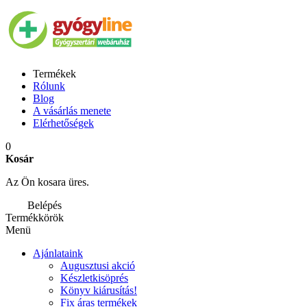
Termékek
Rólunk
Blog
A vásárlás menete
Elérhetőségek
0
Kosár
Az Ön kosara üres.
Belépés
Termékkörök
Menü
Ajánlataink
Augusztusi akció
Készletkisöprés
Könyv kiárusítás!
Fix áras termékek