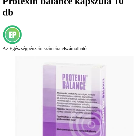
Protexin balance kapszula 10
db
Az Egészségpénztári számlára elszámolható