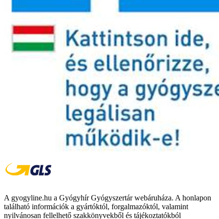
A gyogyline.hu a Gyógyhír Gyógyszertár webáruháza. A honlapon
található információk a gyártóktól, forgalmazóktól, valamint
nyilvánosan fellelhető szakkönyvekből és tájékoztatókból