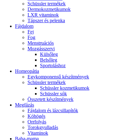
Schüssler termékek
Dermokozmetikumok
LXR vitaminok
Tápszer és pelenka
Fájdalom
Fej
Fog
Menstruációs
Mozgásszervi
Külsőleg
Belsőleg
Sportoláshoz
Homeopátia
Egykomponensű készítmények
Schüssler termékek
Schüssler kozmetikumok
Schüssler sók
Összetett készítmények
Megfázás
Fájdalom és lázcsillapítók
Köhögés
Orrfolyás
Torokgyulladás
Vitaminok
Baba-mama