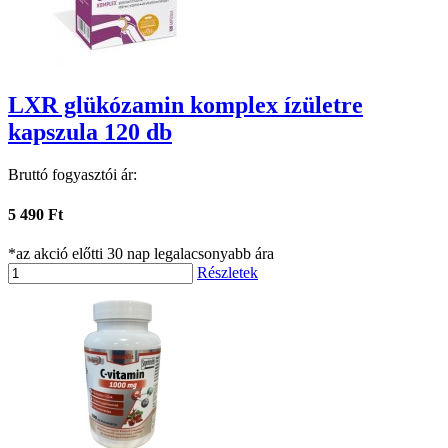
LXR glükózamin komplex ízületre
kapszula 120 db
Bruttó fogyasztói ár:
5 490 Ft
*az akció előtti 30 nap legalacsonyabb ára
Részletek