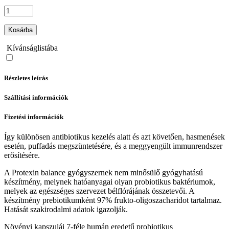
Kosárba
Kívánságlistába
Részletes leírás
Szállítási információk
Fizetési információk
Így különösen antibiotikus kezelés alatt és azt követően, hasmenések
esetén, puffadás megszüntetésére, és a meggyengült immunrendszer
erősítésére.
A Protexin balance gyógyszernek nem minősülő gyógyhatású
készítmény, melynek hatóanyagai olyan probiotikus baktériumok,
melyek az egészséges szervezet bélflórájának összetevői. A
készítmény prebiotikumként 97% frukto-oligoszacharidot tartalmaz.
Hatását szakirodalmi adatok igazolják.
Növényi kapszulái 7-féle humán eredetű probiotikus