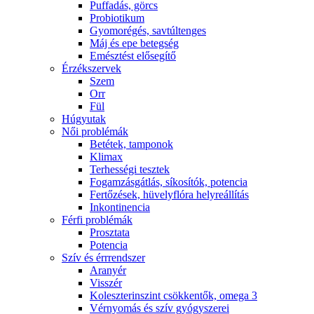
Puffadás, görcs
Probiotikum
Gyomorégés, savtúltenges
Máj és epe betegség
Emésztést elősegítő
Érzékszervek
Szem
Orr
Fül
Húgyutak
Női problémák
Betétek, tamponok
Klimax
Terhességi tesztek
Fogamzásgátlás, síkosítók, potencia
Fertőzések, hüvelyflóra helyreállítás
Inkontinencia
Férfi problémák
Prosztata
Potencia
Szív és érrrendszer
Aranyér
Visszér
Koleszterinszint csökkentők, omega 3
Vérnyomás és szív gyógyszerei