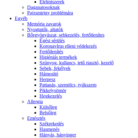
É́lelmiszerek
Daganatosoknak
Pajzsmirigy problémára
Egyéb
Memória zavarok
Nyugtatók, altatók
Bőrgyógyászat, sebkezelés, fertőtlenítes
É́gési sérülés
Koronavírus elleni védekezés
Fertőtlenítés
Higiéniás termékek
Szúnyog, kullancs, tetű riasztó, kezelő
Sebek, fekélyek
Hámosító
Herpesz
Pattanás, szemölcs, tyúkszem
Pikkelysömör
Hegkezelés
Allergia
Külsőleg
Belsőleg
Emésztés
Székrekedés
Hasmenés
Hányás, hányinger