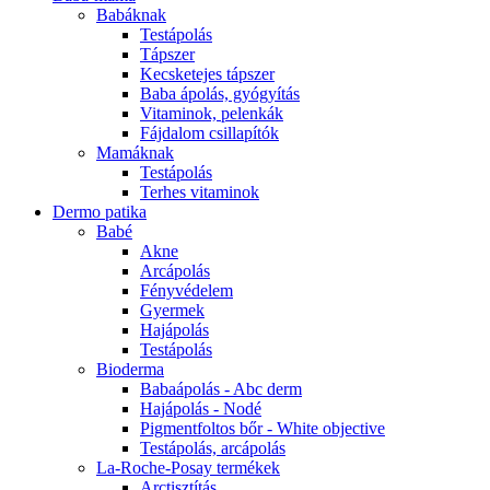
Babáknak
Testápolás
Tápszer
Kecsketejes tápszer
Baba ápolás, gyógyítás
Vitaminok, pelenkák
Fájdalom csillapítók
Mamáknak
Testápolás
Terhes vitaminok
Dermo patika
Babé
Akne
Arcápolás
Fényvédelem
Gyermek
Hajápolás
Testápolás
Bioderma
Babaápolás - Abc derm
Hajápolás - Nodé
Pigmentfoltos bőr - White objective
Testápolás, arcápolás
La-Roche-Posay termékek
Arctisztítás