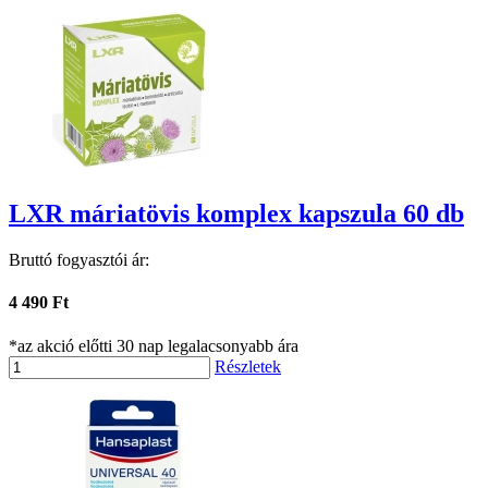
LXR máriatövis komplex kapszula 60 db
Bruttó fogyasztói ár:
4 490 Ft
*az akció előtti 30 nap legalacsonyabb ára
Részletek