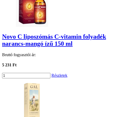
Novo C liposzómás C-vitamin folyadék
narancs-mangó ízű 150 ml
Bruttó fogyasztói ár:
5 231 Ft
Részletek