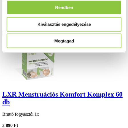
Rendben
Bruttó fogyasztói ár:
787 Ft
Kiválasztás engedélyezése
Részletek
Megtagad
LXR Menstruációs Komfort Komplex 60
db
Bruttó fogyasztói ár:
3 890 Ft