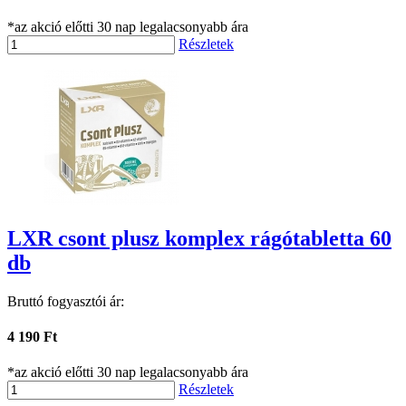
*az akció előtti 30 nap legalacsonyabb ára
Részletek
LXR csont plusz komplex rágótabletta 60
db
Bruttó fogyasztói ár:
4 190 Ft
*az akció előtti 30 nap legalacsonyabb ára
Részletek