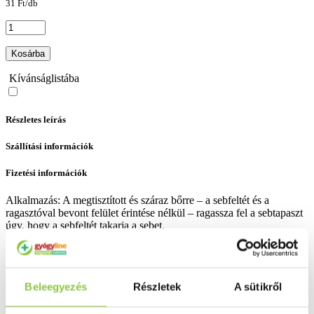
31 Ft/db
Kosárba
Kívánságlistába
Részletes leírás
Szállítási információk
Fizetési információk
Alkalmazás: A megtisztított és száraz bőrre – a sebfeltét és a
ragasztóval bevont felület érintése nélkül – ragassza fel a sebtapaszt
úgy, hogy a sebfeltét takarja a sebet.
Méret: 19 x 72 mm.
Kiszerelés: 20 db.
Beleegyezés
Részletek
A sütikről
Bővebben ...