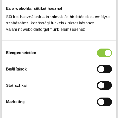
Ingyenes szállítás 18 000 Ft felett
Ez a weboldal sütiket használ
Minőségellenőrzött termékek
Sütiket használunk a tartalmak és hirdetések személyre
Valós gyógyszertári háttér
szabásához, közösségi funkciók biztosításához,
valamint weboldalforgalmunk elemzéséhez.
Folyamatos akciók
Ezek is érdekelhetik Önt
Hozzájárulás
Elengedhetetlen
kiválasztása
Beállítások
Statisztikai
Marketing
Pic sebtapasz antibakteriális vágható
delicate 6 cm x 0,5 m