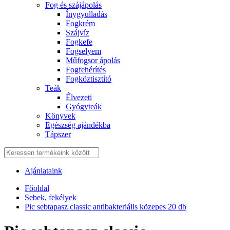
Fog és szájápolás
Í́nygyulladás
Fogkrém
Szájvíz
Fogkefe
Fogselyem
Műfogsor ápolás
Fogfehérítés
Fogköztisztító
Teák
É́lvezeti
Gyógyteák
Könyvek
Egészség ajándékba
Tápszer
Ajánlataink
Főoldal
Sebek, fekélyek
Pic sebtapasz classic antibakteriális közepes 20 db