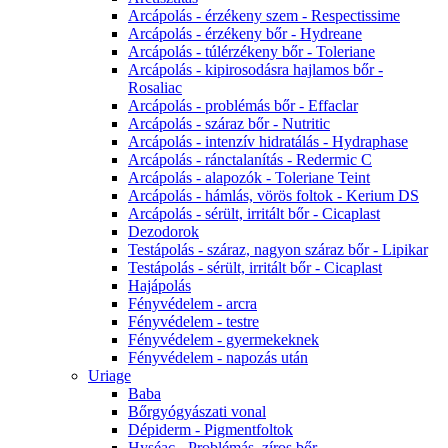
Arcápolás - érzékeny szem - Respectissime
Arcápolás - érzékeny bőr - Hydreane
Arcápolás - túlérzékeny bőr - Toleriane
Arcápolás - kipirosodásra hajlamos bőr -
Rosaliac
Arcápolás - problémás bőr - Effaclar
Arcápolás - száraz bőr - Nutritic
Arcápolás - intenzív hidratálás - Hydraphase
Arcápolás - ránctalanítás - Redermic C
Arcápolás - alapozók - Toleriane Teint
Arcápolás - hámlás, vörös foltok - Kerium DS
Arcápolás - sérült, irritált bőr - Cicaplast
Dezodorok
Testápolás - száraz, nagyon száraz bőr - Lipikar
Testápolás - sérült, irritált bőr - Cicaplast
Hajápolás
Fényvédelem - arcra
Fényvédelem - testre
Fényvédelem - gyermekeknek
Fényvédelem - napozás után
Uriage
Baba
Bőrgyógyászati vonal
Dépiderm - Pigmentfoltok
Hyséac - Problémás, zíros bőr