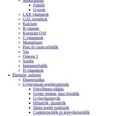
Multivitamin
Felnőtt
Gyerek
LXR vitaminok
GAL termékek
Kalcium
B-vitamin
Koenzim Q10
C-vitaminok
Magnézium
Porc és csont erősítők
Vas
Omega 3
Szelén
Immunerősítők
D-vitaminok
Életmód, szépség
Diagnosztika
Gyógyászati segédeszközök
Fekvőbeteg-ellátás
Gerinc terápia, hasi rögzítők
Gyógyharisnyák
Hőmérők, lázmérők
Járást segítő eszközök
Csuklórögzítők és könyökrögzítők