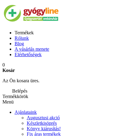
Termékek
Rólunk
Blog
A vásárlás menete
Elérhetőségek
0
Kosár
Az Ön kosara üres.
Belépés
Termékkörök
Menü
Ajánlataink
Augusztusi akció
Készletkisöprés
Könyv kiárusítás!
Fix áras termékek