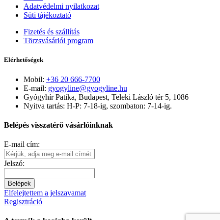
Adatvédelmi nyilatkozat
Süti tájékoztató
Fizetés és szállítás
Törzsvásárlói program
Elérhetőségek
Mobil:
+36 20 666-7700
E-mail:
gyogyline@gyogyline.hu
Gyógyhír Patika, Budapest, Teleki László tér 5, 1086
Nyitva tartás: H-P: 7-18-ig, szombaton: 7-14-ig.
Belépés visszatérő vásárlóinknak
E-mail cím:
Jelszó:
Belépek
Elfelejtettem a jelszavamat
Regisztráció