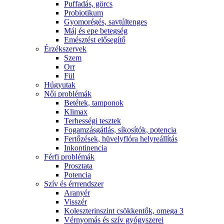
Puffadás, görcs
Probiotikum
Gyomorégés, savtúltenges
Máj és epe betegség
Emésztést elősegítő
Érzékszervek
Szem
Orr
Fül
Húgyutak
Női problémák
Betétek, tamponok
Klimax
Terhességi tesztek
Fogamzásgátlás, síkosítók, potencia
Fertőzések, hüvelyflóra helyreállítás
Inkontinencia
Férfi problémák
Prosztata
Potencia
Szív és érrrendszer
Aranyér
Visszér
Koleszterinszint csökkentők, omega 3
Vérnyomás és szív gyógyszerei