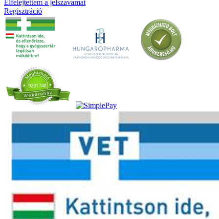
Elfelejtettem a jelszavamat
Regisztráció