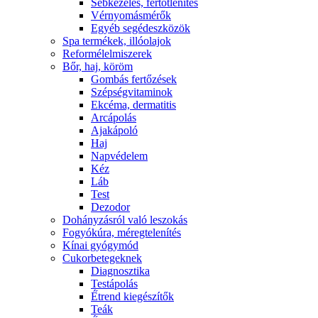
Sebkezelés, fertőtlenítés
Vérnyomásmérők
Egyéb segédeszközök
Spa termékek, illóolajok
Reformélelmiszerek
Bőr, haj, köröm
Gombás fertőzések
Szépségvitaminok
Ekcéma, dermatitis
Arcápolás
Ajakápoló
Haj
Napvédelem
Kéz
Láb
Test
Dezodor
Dohányzásról való leszokás
Fogyókúra, méregtelenítés
Kínai gyógymód
Cukorbetegeknek
Diagnosztika
Testápolás
É́trend kiegészítők
Teák