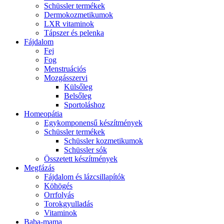
Schüssler termékek
Dermokozmetikumok
LXR vitaminok
Tápszer és pelenka
Fájdalom
Fej
Fog
Menstruációs
Mozgásszervi
Külsőleg
Belsőleg
Sportoláshoz
Homeopátia
Egykomponensű készítmények
Schüssler termékek
Schüssler kozmetikumok
Schüssler sók
Összetett készítmények
Megfázás
Fájdalom és lázcsillapítók
Köhögés
Orrfolyás
Torokgyulladás
Vitaminok
Baba-mama