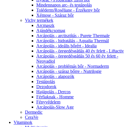
Mindennapos arc- és testápolás
Toléderm/Roséliane - Érzékeny bőr
Xémose - Száraz bőr
Vichy termékek
Arcmaszk
Ajándékcsomag
Arcápolás - arctisztítás - Purete Thermale
Arcápolás - hidratálás - Aqualia Thermál
Arcápolás - ideális bőrért - Idealia
Arcápolás - öregedésgátlás 40 év felett - Liftactiv
Arcápolás - öregedésgátlás 50 és 60 év felett -
Neovadiol
Arcápolás - problémás bőr - Normaderm
Arcápolás - száraz bőrre - Nutrilogie
Arcápolás - alapozók
Testápolás
Dezodorok
Hajápolás - Dercos
Férfiaknak - Homme
Fényvédelem
Arcápolás-Slow Age
Dermedic
CeraVe
Vitaminok