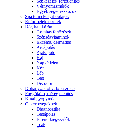
Sebkezelés, fertőtlenítés
Vérnyomásmérők
Egyéb segédeszközök
Spa termékek, illóolajok
Reformélelmiszerek
Bőr, haj, köröm
Gombás fertőzések
Szépségvitaminok
Ekcéma, dermatitis
Arcápolás
Ajakápoló
Haj
Napvédelem
Kéz
Láb
Test
Dezodor
Dohányzásról való leszokás
Fogyókúra, méregtelenítés
Kínai gyógymód
Cukorbetegeknek
Diagnosztika
Testápolás
É́trend kiegészítők
Teák