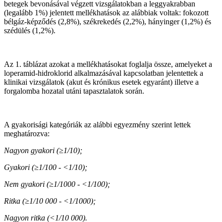
betegek bevonásával végzett vizsgálatokban a leggyakrabban
(legalább 1%) jelentett mellékhatások az alábbiak voltak: fokozott
bélgáz-képződés (2,8%), székrekedés (2,2%), hányinger (1,2%) és
szédülés (1,2%).
Az 1. táblázat azokat a mellékhatásokat foglalja össze, amelyeket a
loperamid-hidroklorid alkalmazásával kapcsolatban jelentettek a
klinikai vizsgálatok (akut és krónikus esetek egyaránt) illetve a
forgalomba hozatal utáni tapasztalatok során.
A gyakorisági kategóriák az alábbi egyezmény szerint lettek
meghatározva:
Nagyon gyakori (≥1/10);
Gyakori (≥1/100 - <1/10);
Nem gyakori (≥1/1000 - <1/100);
Ritka (≥1/10 000 - <1/1000);
Nagyon ritka (<1/10 000).