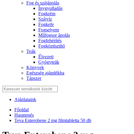
Fog és szájápolás
Í́nygyulladás
Fogkrém
Szájvíz
Fogkefe
Fogselyem
Műfogsor ápolás
Fogfehérítés
Fogköztisztító
Teák
É́lvezeti
Gyógyteák
Könyvek
Egészség ajándékba
Tápszer
Ajánlataink
Főoldal
Hasmenés
Teva Enterobene 2 mg filmtabletta 50 db