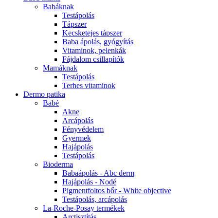
Babáknak
Testápolás
Tápszer
Kecsketejes tápszer
Baba ápolás, gyógyítás
Vitaminok, pelenkák
Fájdalom csillapítók
Mamáknak
Testápolás
Terhes vitaminok
Dermo patika
Babé
Akne
Arcápolás
Fényvédelem
Gyermek
Hajápolás
Testápolás
Bioderma
Babaápolás - Abc derm
Hajápolás - Nodé
Pigmentfoltos bőr - White objective
Testápolás, arcápolás
La-Roche-Posay termékek
Arctisztítás