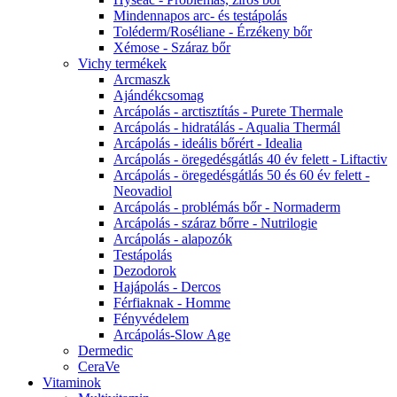
Mindennapos arc- és testápolás
Toléderm/Roséliane - Érzékeny bőr
Xémose - Száraz bőr
Vichy termékek
Arcmaszk
Ajándékcsomag
Arcápolás - arctisztítás - Purete Thermale
Arcápolás - hidratálás - Aqualia Thermál
Arcápolás - ideális bőrért - Idealia
Arcápolás - öregedésgátlás 40 év felett - Liftactiv
Arcápolás - öregedésgátlás 50 és 60 év felett -
Neovadiol
Arcápolás - problémás bőr - Normaderm
Arcápolás - száraz bőrre - Nutrilogie
Arcápolás - alapozók
Testápolás
Dezodorok
Hajápolás - Dercos
Férfiaknak - Homme
Fényvédelem
Arcápolás-Slow Age
Dermedic
CeraVe
Vitaminok