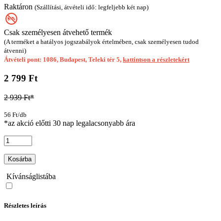
Raktáron
(Szállítási, átvételi idő: legfeljebb két nap)
Csak személyesen átvehető termék
(A terméket a hatályos jogszabályok értelmében, csak személyesen tudod
átvenni)
Átvételi pont: 1086, Budapest, Teleki tér 5,
kattintson a részletekért
2 799 Ft
2 939 Ft*
56 Ft/db
*az akció előtti 30 nap legalacsonyabb ára
Kosárba
Kívánságlistába
Részletes leírás