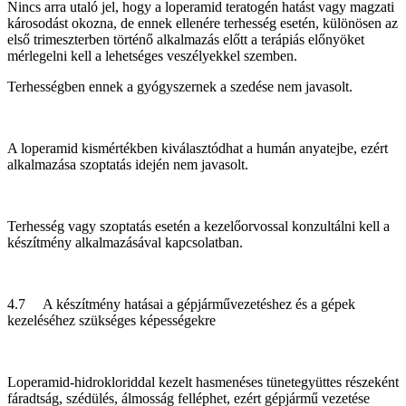
Nincs arra utaló jel, hogy a loperamid teratogén hatást vagy magzati
károsodást okozna, de ennek ellenére terhesség esetén, különösen az
első trimeszterben történő alkalmazás előtt a terápiás előnyöket
mérlegelni kell a lehetséges veszélyekkel szemben.
Terhességben ennek a gyógyszernek a szedése nem javasolt.
A loperamid kismértékben kiválasztódhat a humán anyatejbe, ezért
alkalmazása szoptatás idején nem javasolt.
Terhesség vagy szoptatás esetén a kezelőorvossal konzultálni kell a
készítmény alkalmazásával kapcsolatban.
4.7 A készítmény hatásai a gépjárművezetéshez és a gépek
kezeléséhez szükséges képességekre
Loperamid-hidrokloriddal kezelt hasmenéses tünetegyüttes részeként
fáradtság, szédülés, álmosság felléphet, ezért gépjármű vezetése