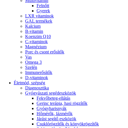
Multivitamin
Felnőtt
Gyerek
LXR vitaminok
GAL termékek
Kalcium
B-vitamin
Koenzim Q10
C-vitaminok
Magnézium
Porc és csont erősítők
Vas
Omega 3
Szelén
Immunerősítők
D-vitaminok
Életmód, szépség
Diagnosztika
Gyógyászati segédeszközök
Fekvőbeteg-ellátás
Gerinc terápia, hasi rögzítők
Gyógyharisnyák
Hőmérők, lázmérők
Járást segítő eszközök
Csuklórögzítők és könyökrögzítők