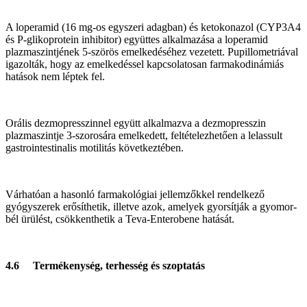
A loperamid (16 mg-os egyszeri adagban) és ketokonazol (CYP3A4
és P-glikoprotein inhibitor) együttes alkalmazása a loperamid
plazmaszintjének 5-szörös emelkedéséhez vezetett. Pupillometriával
igazolták, hogy az emelkedéssel kapcsolatosan farmakodinámiás
hatások nem léptek fel.
Orális dezmopresszinnel együtt alkalmazva a dezmopresszin
plazmaszintje 3-szorosára emelkedett, feltételezhetően a lelassult
gastrointestinalis motilitás következtében.
Várhatóan a hasonló farmakológiai jellemzőkkel rendelkező
gyógyszerek erősíthetik, illetve azok, amelyek gyorsítják a gyomor-
bél ürülést, csökkenthetik a Teva-Enterobene hatását.
4.6 Termékenység, terhesség és szoptatás