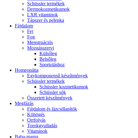
Schüssler termékek
Dermokozmetikumok
LXR vitaminok
Tápszer és pelenka
Fájdalom
Fej
Fog
Menstruációs
Mozgásszervi
Külsőleg
Belsőleg
Sportoláshoz
Homeopátia
Egykomponensű készítmények
Schüssler termékek
Schüssler kozmetikumok
Schüssler sók
Összetett készítmények
Megfázás
Fájdalom és lázcsillapítók
Köhögés
Orrfolyás
Torokgyulladás
Vitaminok
Baba-mama