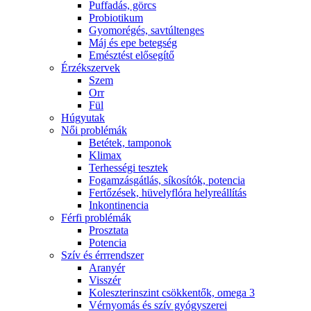
Puffadás, görcs
Probiotikum
Gyomorégés, savtúltenges
Máj és epe betegség
Emésztést elősegítő
Érzékszervek
Szem
Orr
Fül
Húgyutak
Női problémák
Betétek, tamponok
Klimax
Terhességi tesztek
Fogamzásgátlás, síkosítók, potencia
Fertőzések, hüvelyflóra helyreállítás
Inkontinencia
Férfi problémák
Prosztata
Potencia
Szív és érrrendszer
Aranyér
Visszér
Koleszterinszint csökkentők, omega 3
Vérnyomás és szív gyógyszerei