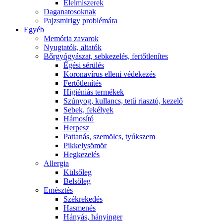
É́lelmiszerek
Daganatosoknak
Pajzsmirigy problémára
Egyéb
Memória zavarok
Nyugtatók, altatók
Bőrgyógyászat, sebkezelés, fertőtlenítes
É́gési sérülés
Koronavírus elleni védekezés
Fertőtlenítés
Higiéniás termékek
Szúnyog, kullancs, tetű riasztó, kezelő
Sebek, fekélyek
Hámosító
Herpesz
Pattanás, szemölcs, tyúkszem
Pikkelysömör
Hegkezelés
Allergia
Külsőleg
Belsőleg
Emésztés
Székrekedés
Hasmenés
Hányás, hányinger