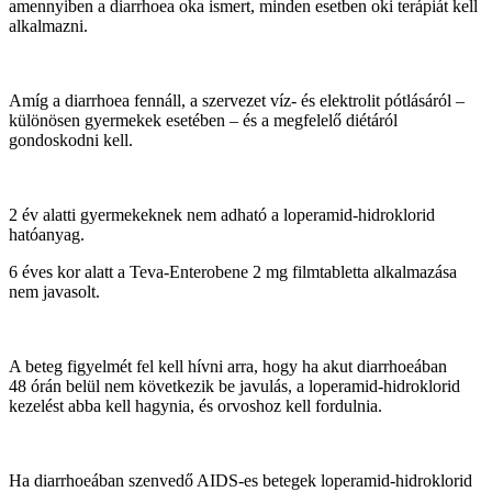
amennyiben a diarrhoea oka ismert, minden esetben oki terápiát kell
alkalmazni.
Amíg a diarrhoea fennáll, a szervezet víz- és elektrolit pótlásáról –
különösen gyermekek esetében – és a megfelelő diétáról
gondoskodni kell.
2 év alatti gyermekeknek nem adható a loperamid-hidroklorid
hatóanyag.
6 éves kor alatt a Teva-Enterobene 2 mg filmtabletta alkalmazása
nem javasolt.
A beteg figyelmét fel kell hívni arra, hogy ha akut diarrhoeában
48 órán belül nem következik be javulás, a loperamid-hidroklorid
kezelést abba kell hagynia, és orvoshoz kell fordulnia.
Ha diarrhoeában szenvedő AIDS-es betegek loperamid-hidroklorid