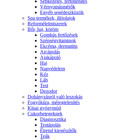
Sebkezelés, fertőtlenítés
Vérnyomásmérők
Egyéb segédeszközök
Spa termékek, illóolajok
Reformélelmiszerek
Bőr, haj, köröm
Gombás fertőzések
Szépségvitaminok
Ekcéma, dermatitis
Arcápolás
Ajakápoló
Haj
Napvédelem
Kéz
Láb
Test
Dezodor
Dohányzásról való leszokás
Fogyókúra, méregtelenítés
Kínai gyógymód
Cukorbetegeknek
Diagnosztika
Testápolás
É́trend kiegészítők
Teák