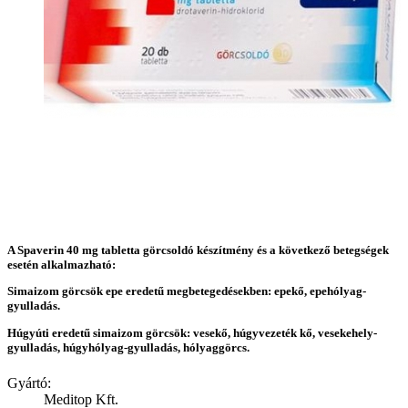
A Spaverin 40 mg tabletta görcsoldó készítmény és a következő betegségek
esetén alkalmazható:
Simaizom görcsök epe eredetű megbetegedésekben: epekő, epehólyag-
gyulladás.
Húgyúti eredetű simaizom görcsök: vesekő, húgyvezeték kő, vesekehely-
gyulladás, húgyhólyag-gyulladás, hólyaggörcs.
Gyártó:
Meditop Kft.