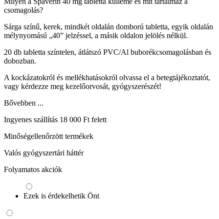
Milyen a Spaverin 40 mg tabletta külleme és mit tartalmaz a
csomagolás?
Sárga színű, kerek, mindkét oldalán domború tabletta, egyik oldalán
mélynyomású „40” jelzéssel, a másik oldalon jelölés nélkül.
20 db tabletta színtelen, átlátszó PVC/Al buborékcsomagolásban és
dobozban.
A kockázatokról és mellékhatásokról olvassa el a betegtájékoztatót,
vagy kérdezze meg kezelőorvosát, gyógyszerészét!
Bővebben ...
Ingyenes szállítás 18 000 Ft felett
Minőségellenőrzött termékek
Valós gyógyszertári háttér
Folyamatos akciók
Ezek is érdekelhetik Önt