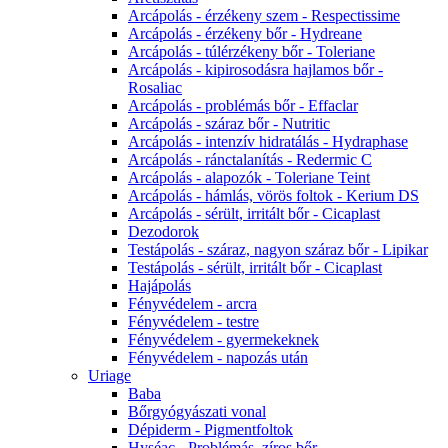
Arcápolás - érzékeny szem - Respectissime
Arcápolás - érzékeny bőr - Hydreane
Arcápolás - túlérzékeny bőr - Toleriane
Arcápolás - kipirosodásra hajlamos bőr -
Rosaliac
Arcápolás - problémás bőr - Effaclar
Arcápolás - száraz bőr - Nutritic
Arcápolás - intenzív hidratálás - Hydraphase
Arcápolás - ránctalanítás - Redermic C
Arcápolás - alapozók - Toleriane Teint
Arcápolás - hámlás, vörös foltok - Kerium DS
Arcápolás - sérült, irritált bőr - Cicaplast
Dezodorok
Testápolás - száraz, nagyon száraz bőr - Lipikar
Testápolás - sérült, irritált bőr - Cicaplast
Hajápolás
Fényvédelem - arcra
Fényvédelem - testre
Fényvédelem - gyermekeknek
Fényvédelem - napozás után
Uriage
Baba
Bőrgyógyászati vonal
Dépiderm - Pigmentfoltok
Hyséac - Problémás, zíros bőr