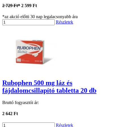
2 729 Ft*
2 599 Ft
*az akció előtti 30 nap legalacsonyabb ára
Részletek
Rubophen 500 mg láz és
fájdalomcsillapító tabletta 20 db
Bruttó fogyasztói ár:
2 642 Ft
Részletek