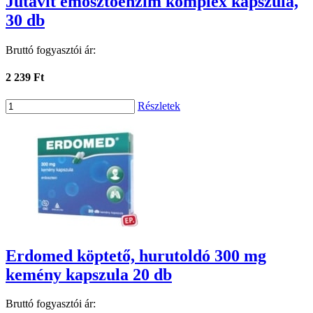
Jutavit emősztőenzim komplex kapszula,
30 db
Bruttó fogyasztói ár:
2 239 Ft
Részletek
Erdomed köptető, hurutoldó 300 mg
kemény kapszula 20 db
Bruttó fogyasztói ár: