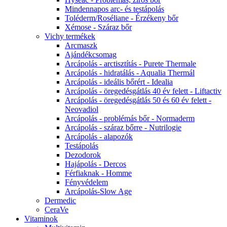
Mindennapos arc- és testápolás
Toléderm/Roséliane - Érzékeny bőr
Xémose - Száraz bőr
Vichy termékek
Arcmaszk
Ajándékcsomag
Arcápolás - arctisztítás - Purete Thermale
Arcápolás - hidratálás - Aqualia Thermál
Arcápolás - ideális bőrért - Idealia
Arcápolás - öregedésgátlás 40 év felett - Liftactiv
Arcápolás - öregedésgátlás 50 és 60 év felett -
Neovadiol
Arcápolás - problémás bőr - Normaderm
Arcápolás - száraz bőrre - Nutrilogie
Arcápolás - alapozók
Testápolás
Dezodorok
Hajápolás - Dercos
Férfiaknak - Homme
Fényvédelem
Arcápolás-Slow Age
Dermedic
CeraVe
Vitaminok