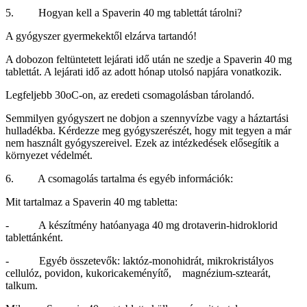
5. Hogyan kell a Spaverin 40 mg tablettát tárolni?
A gyógyszer gyermekektől elzárva tartandó!
A dobozon feltüntetett lejárati idő után ne szedje a Spaverin 40 mg
tablettát. A lejárati idő az adott hónap utolsó napjára vonatkozik.
Legfeljebb 30oC-on, az eredeti csomagolásban tárolandó.
Semmilyen gyógyszert ne dobjon a szennyvízbe vagy a háztartási
hulladékba. Kérdezze meg gyógyszerészét, hogy mit tegyen a már
nem használt gyógyszereivel. Ezek az intézkedések elősegítik a
környezet védelmét.
6. A csomagolás tartalma és egyéb információk:
Mit tartalmaz a Spaverin 40 mg tabletta:
- A készítmény hatóanyaga 40 mg drotaverin-hidroklorid
tablettánként.
- Egyéb összetevők: laktóz-monohidrát, mikrokristályos
cellulóz, povidon, kukoricakeményítő, magnézium-sztearát,
talkum.