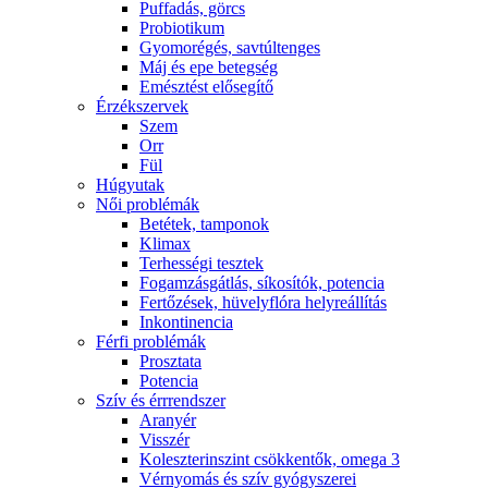
Puffadás, görcs
Probiotikum
Gyomorégés, savtúltenges
Máj és epe betegség
Emésztést elősegítő
Érzékszervek
Szem
Orr
Fül
Húgyutak
Női problémák
Betétek, tamponok
Klimax
Terhességi tesztek
Fogamzásgátlás, síkosítók, potencia
Fertőzések, hüvelyflóra helyreállítás
Inkontinencia
Férfi problémák
Prosztata
Potencia
Szív és érrrendszer
Aranyér
Visszér
Koleszterinszint csökkentők, omega 3
Vérnyomás és szív gyógyszerei