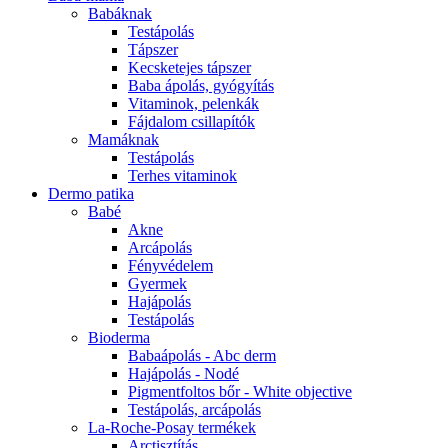
Babáknak
Testápolás
Tápszer
Kecsketejes tápszer
Baba ápolás, gyógyítás
Vitaminok, pelenkák
Fájdalom csillapítók
Mamáknak
Testápolás
Terhes vitaminok
Dermo patika
Babé
Akne
Arcápolás
Fényvédelem
Gyermek
Hajápolás
Testápolás
Bioderma
Babaápolás - Abc derm
Hajápolás - Nodé
Pigmentfoltos bőr - White objective
Testápolás, arcápolás
La-Roche-Posay termékek
Arctisztítás