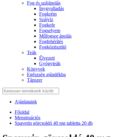
Fog és szájápolás
Í́nygyulladás
Fogkrém
Szájvíz
Fogkefe
Fogselyem
Műfogsor ápolás
Fogfehérítés
Fogköztisztító
Teák
É́lvezeti
Gyógyteák
Könyvek
Egészség ajándékba
Tápszer
Ajánlataink
Főoldal
Menstruációs
Spaverin görcsoldó 40 mg tabletta 20 db