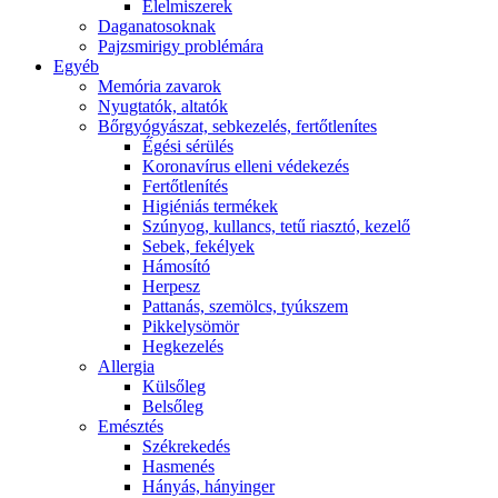
É́lelmiszerek
Daganatosoknak
Pajzsmirigy problémára
Egyéb
Memória zavarok
Nyugtatók, altatók
Bőrgyógyászat, sebkezelés, fertőtlenítes
É́gési sérülés
Koronavírus elleni védekezés
Fertőtlenítés
Higiéniás termékek
Szúnyog, kullancs, tetű riasztó, kezelő
Sebek, fekélyek
Hámosító
Herpesz
Pattanás, szemölcs, tyúkszem
Pikkelysömör
Hegkezelés
Allergia
Külsőleg
Belsőleg
Emésztés
Székrekedés
Hasmenés
Hányás, hányinger