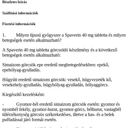
Részletes leírás
Szállítási információk
Fizetési információk
1. Milyen típusú gyógyszer a Spaverin 40 mg tabletta és milyen
betegségek esetén alkalmazható?
A Spaverin 40 mg tabletta görcsoldó készítmény és a következő
betegségek esetén alkalmazható:
Simaizom görcsök epe eredetű megbetegedésekben: epekő,
epehólyag-gyulladás.
Húgyúti eredetű simaizom görcsök: vesekő, húgyvezeték kő,
vesekehely-gyulladás, húgyhólyag-gyulladás, hólyaggörcs.
Kiegészítő kezelésként:
- Gyomor-bél eredetű simaizom görcsök esetén: gyomor és
nyombél fekély, gyomor-hurut, gyomor-görcs, bélhurut, vastagbél
túlérzékenység görcsös székrekedéses, illetve a has- és a belek
puffadással járó formái esetén.