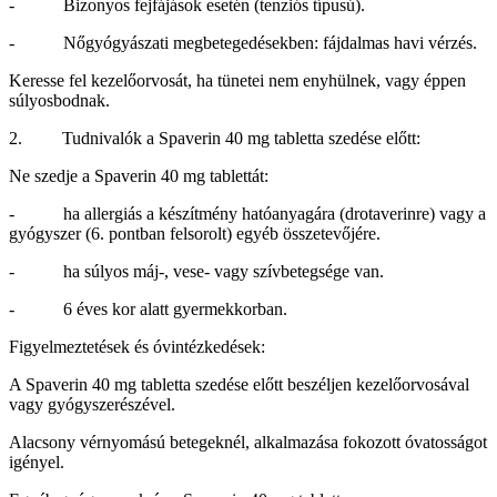
- Bizonyos fejfájások esetén (tenziós típusú).
- Nőgyógyászati megbetegedésekben: fájdalmas havi vérzés.
Keresse fel kezelőorvosát, ha tünetei nem enyhülnek, vagy éppen
súlyosbodnak.
2. Tudnivalók a Spaverin 40 mg tabletta szedése előtt:
Ne szedje a Spaverin 40 mg tablettát:
- ha allergiás a készítmény hatóanyagára (drotaverinre) vagy a
gyógyszer (6. pontban felsorolt) egyéb összetevőjére.
- ha súlyos máj-, vese- vagy szívbetegsége van.
- 6 éves kor alatt gyermekkorban.
Figyelmeztetések és óvintézkedések:
A Spaverin 40 mg tabletta szedése előtt beszéljen kezelőorvosával
vagy gyógyszerészével.
Alacsony vérnyomású betegeknél, alkalmazása fokozott óvatosságot
igényel.