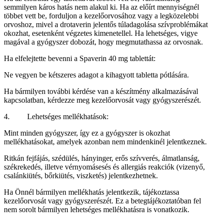
semmilyen káros hatás nem alakul ki. Ha az előírt mennyiségnél
többet vett be, forduljon a kezelőorvosához vagy a legközelebbi
orvoshoz, mivel a drotaverin jelentős túladagolása szívproblémákat
okozhat, esetenként végzetes kimenetellel. Ha lehetséges, vigye
magával a gyógyszer dobozát, hogy megmutathassa az orvosnak.
Ha elfelejtette bevenni a Spaverin 40 mg tablettát:
Ne vegyen be kétszeres adagot a kihagyott tabletta pótlására.
Ha bármilyen további kérdése van a készítmény alkalmazásával
kapcsolatban, kérdezze meg kezelőorvosát vagy gyógyszerészét.
4. Lehetséges mellékhatások:
Mint minden gyógyszer, így ez a gyógyszer is okozhat
mellékhatásokat, amelyek azonban nem mindenkinél jelentkeznek.
Ritkán fejfájás, szédülés, hányinger, erős szívverés, álmatlanság,
székrekedés, illetve vérnyomásesés és allergiás reakciók (vizenyő,
csalánkiütés, bőrkiütés, viszketés) jelentkezhetnek.
Ha Önnél bármilyen mellékhatás jelentkezik, tájékoztassa
kezelőorvosát vagy gyógyszerészét. Ez a betegtájékoztatóban fel
nem sorolt bármilyen lehetséges mellékhatásra is vonatkozik.