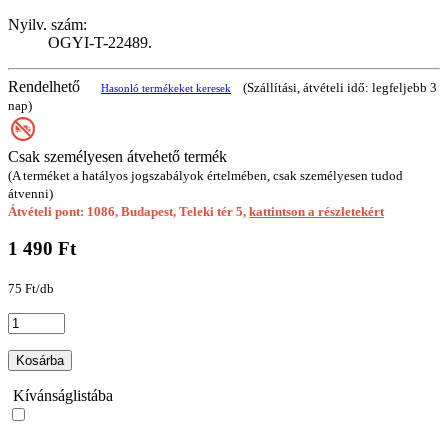
Nyilv. szám:
OGYI-T-22489.
Rendelhető
(Szállítási, átvételi idő: legfeljebb 3
Hasonló termékeket keresek
nap)
Csak személyesen átvehető termék
(A terméket a hatályos jogszabályok értelmében, csak személyesen tudod
átvenni)
Átvételi pont: 1086, Budapest, Teleki tér 5,
kattintson a részletekért
1 490 Ft
75 Ft/db
Kosárba
Kívánságlistába