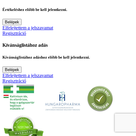
Értékeléshez előbb be kell jelentkezni.
Belépek
Elfelejtettem a jelszavamat
Regisztráció
Kívánságlistához adás
Kívánságlistához adáshoz előbb be kell jelentkezni.
Belépek
Elfelejtettem a jelszavamat
Regisztráció