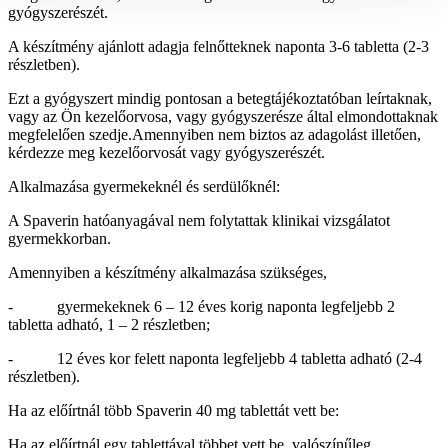
gyógyszerészét.
A készítmény ajánlott adagja felnőtteknek naponta 3-6 tabletta (2-3
részletben).
Ezt a gyógyszert mindig pontosan a betegtájékoztatóban leírtaknak,
vagy az Ön kezelőorvosa, vagy gyógyszerésze által elmondottaknak
megfelelően szedje.Amennyiben nem biztos az adagolást illetően,
kérdezze meg kezelőorvosát vagy gyógyszerészét.
Alkalmazása gyermekeknél és serdülőknél:
A Spaverin hatóanyagával nem folytattak klinikai vizsgálatot
gyermekkorban.
Amennyiben a készítmény alkalmazása szükséges,
- gyermekeknek 6 – 12 éves korig naponta legfeljebb 2
tabletta adható, 1 – 2 részletben;
- 12 éves kor felett naponta legfeljebb 4 tabletta adható (2-4
részletben).
Ha az előírtnál több Spaverin 40 mg tablettát vett be:
Ha az előírtnál egy tablettával többet vett be, valószínűleg