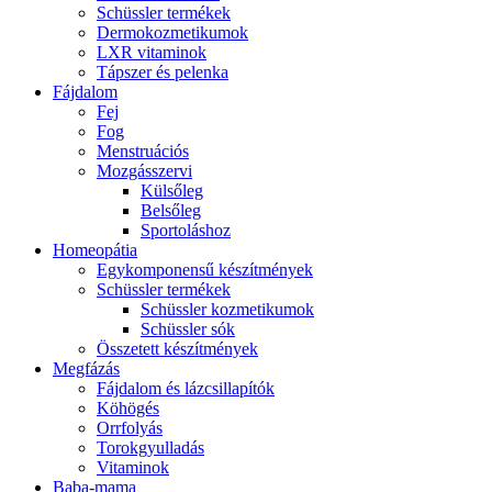
Schüssler termékek
Dermokozmetikumok
LXR vitaminok
Tápszer és pelenka
Fájdalom
Fej
Fog
Menstruációs
Mozgásszervi
Külsőleg
Belsőleg
Sportoláshoz
Homeopátia
Egykomponensű készítmények
Schüssler termékek
Schüssler kozmetikumok
Schüssler sók
Összetett készítmények
Megfázás
Fájdalom és lázcsillapítók
Köhögés
Orrfolyás
Torokgyulladás
Vitaminok
Baba-mama