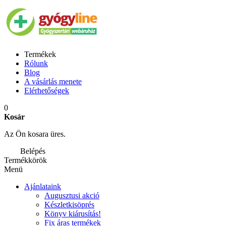
Termékek
Rólunk
Blog
A vásárlás menete
Elérhetőségek
0
Kosár
Az Ön kosara üres.
Belépés
Termékkörök
Menü
Ajánlataink
Augusztusi akció
Készletkisöprés
Könyv kiárusítás!
Fix áras termékek