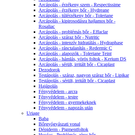
Arcápolás - érzékeny szem - Respectissime
Arcápolás - érzékeny bőr - Hydreane
Arcápolás - túlérzékeny bőr - Toleriane
Arcápolás - kipirosodásra hajlamos bőr -
Rosaliac
Arcápolás - problémás bőr - Effaclar
Arcápolás - száraz bőr - Nutritic
Arcápolás - intenzív hidratálás - Hydraphase
Arcápolás - ránctalanítás - Redermic C
Arcápolás - alapozók - Toleriane Teint
Arcápolás - hámlás, vörös foltok - Kerium DS
Arcápolás - sérült, irritált bőr - Cicaplast
Dezodorok
Testápolás - száraz, nagyon száraz bőr - Lipikar
Testápolás - sérült, irritált bőr - Cicaplast
Hajápolás
Fényvédelem - arcra
Fényvédelem - testre
Fényvédelem - gyermekeknek
Fényvédelem - napozás után
Uriage
Baba
Bőrgyógyászati vonal
Dépiderm - Pigmentfoltok
Hyséac - Problémás, zíros bőr