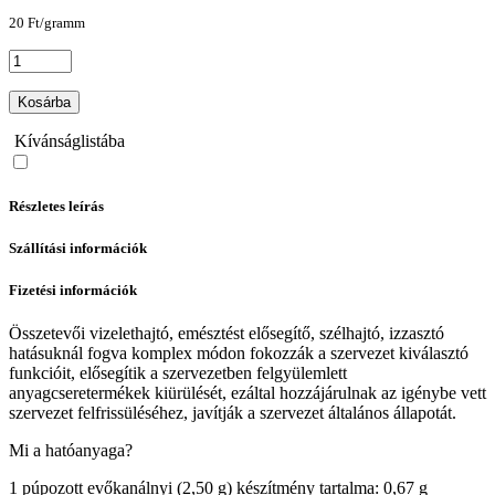
20 Ft/gramm
Kosárba
Kívánságlistába
Részletes leírás
Szállítási információk
Fizetési információk
Összetevői vizelethajtó, emésztést elősegítő, szélhajtó, izzasztó
hatásuknál fogva komplex módon fokozzák a szervezet kiválasztó
funkcióit, elősegítik a szervezetben felgyülemlett
anyagcseretermékek kiürülését, ezáltal hozzájárulnak az igénybe vett
szervezet felfrissüléséhez, javítják a szervezet általános állapotát.
Mi a hatóanyaga?
1 púpozott evőkanálnyi (2,50 g) készítmény tartalma: 0,67 g