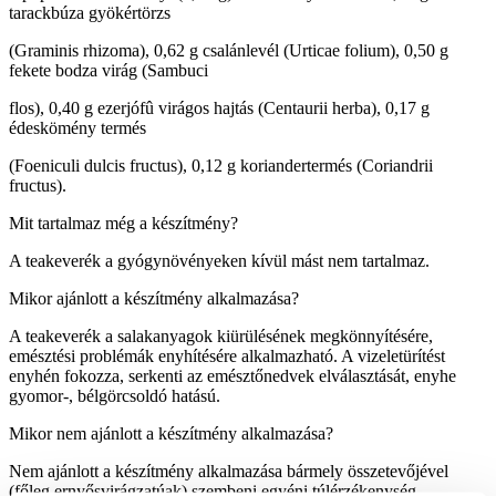
tarackbúza gyökértörzs
(Graminis rhizoma), 0,62 g csalánlevél (Urticae folium), 0,50 g
fekete bodza virág (Sambuci
flos), 0,40 g ezerjófû virágos hajtás (Centaurii herba), 0,17 g
édeskömény termés
(Foeniculi dulcis fructus), 0,12 g koriandertermés (Coriandrii
fructus).
Mit tartalmaz még a készítmény?
A teakeverék a gyógynövényeken kívül mást nem tartalmaz.
Mikor ajánlott a készítmény alkalmazása?
A teakeverék a salakanyagok kiürülésének megkönnyítésére,
emésztési problémák enyhítésére alkalmazható. A vizeletürítést
enyhén fokozza, serkenti az emésztőnedvek elválasztását, enyhe
gyomor-, bélgörcsoldó hatású.
Mikor nem ajánlott a készítmény alkalmazása?
Nem ajánlott a készítmény alkalmazása bármely összetevőjével
(főleg ernyősvirágzatúak) szembeni egyéni túlérzékenység,