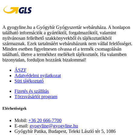
A gyogyline.hu a Gyógyhír Gyógyszertár webáruháza. A honlapon
található információk a gyártóktól, forgalmazóktól, valamint
nyilvánosan fellelhető szakkönyvekből és tájékoztatókból
származnak. Ezek tartalmáért webáruházunk nem vállal felelősséget.
Minden esetben figyelmesen olvassa el a termék csomagolásán
található, illetve a termékhez mellékelt tájékoztatót. Ha valamiben
bizonytalan, forduljon hozzánk bizalommal!
ÁSZF
Adatvédelmi nyilatkozat
Süti tájékoztató
Fizetés és szállítás
Törzsvásárlói program
Elérhetőségek
Mobil:
+36 20 666-7700
E-mail:
gyogyline@gyogyline.hu
Gyógyhír Patika, Budapest, Teleki László tér 5, 1086