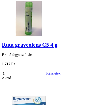
Ruta graveolens C5 4 g
Bruttó fogyasztói ár:
1 717 Ft
Részletek
Akció