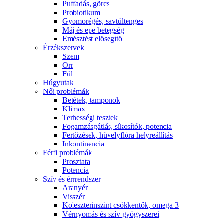
Puffadás, görcs
Probiotikum
Gyomorégés, savtúltenges
Máj és epe betegség
Emésztést elősegítő
Érzékszervek
Szem
Orr
Fül
Húgyutak
Női problémák
Betétek, tamponok
Klimax
Terhességi tesztek
Fogamzásgátlás, síkosítók, potencia
Fertőzések, hüvelyflóra helyreállítás
Inkontinencia
Férfi problémák
Prosztata
Potencia
Szív és érrrendszer
Aranyér
Visszér
Koleszterinszint csökkentők, omega 3
Vérnyomás és szív gyógyszerei