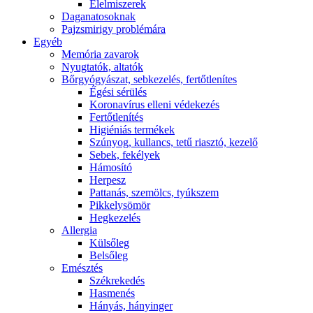
É́lelmiszerek
Daganatosoknak
Pajzsmirigy problémára
Egyéb
Memória zavarok
Nyugtatók, altatók
Bőrgyógyászat, sebkezelés, fertőtlenítes
É́gési sérülés
Koronavírus elleni védekezés
Fertőtlenítés
Higiéniás termékek
Szúnyog, kullancs, tetű riasztó, kezelő
Sebek, fekélyek
Hámosító
Herpesz
Pattanás, szemölcs, tyúkszem
Pikkelysömör
Hegkezelés
Allergia
Külsőleg
Belsőleg
Emésztés
Székrekedés
Hasmenés
Hányás, hányinger