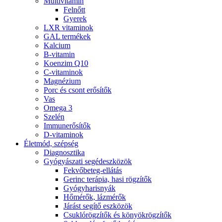
Multivitamin
Felnőtt
Gyerek
LXR vitaminok
GAL termékek
Kalcium
B-vitamin
Koenzim Q10
C-vitaminok
Magnézium
Porc és csont erősítők
Vas
Omega 3
Szelén
Immunerősítők
D-vitaminok
Életmód, szépség
Diagnosztika
Gyógyászati segédeszközök
Fekvőbeteg-ellátás
Gerinc terápia, hasi rögzítők
Gyógyharisnyák
Hőmérők, lázmérők
Járást segítő eszközök
Csuklórögzítők és könyökrögzítők