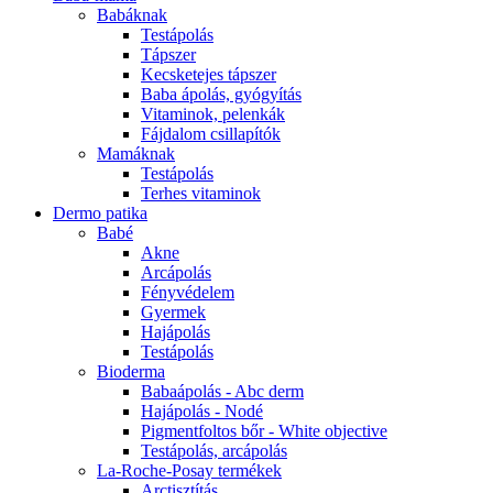
Babáknak
Testápolás
Tápszer
Kecsketejes tápszer
Baba ápolás, gyógyítás
Vitaminok, pelenkák
Fájdalom csillapítók
Mamáknak
Testápolás
Terhes vitaminok
Dermo patika
Babé
Akne
Arcápolás
Fényvédelem
Gyermek
Hajápolás
Testápolás
Bioderma
Babaápolás - Abc derm
Hajápolás - Nodé
Pigmentfoltos bőr - White objective
Testápolás, arcápolás
La-Roche-Posay termékek
Arctisztítás