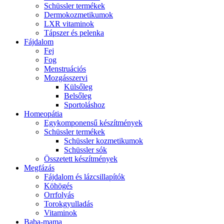
Schüssler termékek
Dermokozmetikumok
LXR vitaminok
Tápszer és pelenka
Fájdalom
Fej
Fog
Menstruációs
Mozgásszervi
Külsőleg
Belsőleg
Sportoláshoz
Homeopátia
Egykomponensű készítmények
Schüssler termékek
Schüssler kozmetikumok
Schüssler sók
Összetett készítmények
Megfázás
Fájdalom és lázcsillapítók
Köhögés
Orrfolyás
Torokgyulladás
Vitaminok
Baba-mama