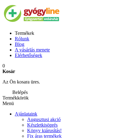
Termékek
Rólunk
Blog
A vásárlás menete
Elérhetőségek
0
Kosár
Az Ön kosara üres.
Belépés
Termékkörök
Menü
Ajánlataink
Augusztusi akció
Készletkisöprés
Könyv kiárusítás!
Fix áras termékek