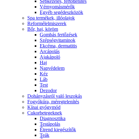
Sebkezelés, fertőtlenítés
Vérnyomásmérők
Egyéb segédeszközök
Spa termékek, illóolajok
Reformélelmiszerek
Bőr, haj, köröm
Gombás fertőzések
Szépségvitaminok
Ekcéma, dermatitis
Arcápolás
Ajakápoló
Haj
Napvédelem
Kéz
Láb
Test
Dezodor
Dohányzásról való leszokás
Fogyókúra, méregtelenítés
Kínai gyógymód
Cukorbetegeknek
Diagnosztika
Testápolás
É́trend kiegészítők
Teák