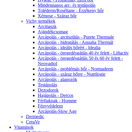
Mindennapos arc- és testápolás
Toléderm/Roséliane - Érzékeny bőr
Xémose - Száraz bőr
Vichy termékek
Arcmaszk
Ajándékcsomag
Arcápolás - arctisztítás - Purete Thermale
Arcápolás - hidratálás - Aqualia Thermál
Arcápolás - ideális bőrért - Idealia
Arcápolás - öregedésgátlás 40 év felett - Liftactiv
Arcápolás - öregedésgátlás 50 és 60 év felett -
Neovadiol
Arcápolás - problémás bőr - Normaderm
Arcápolás - száraz bőrre - Nutrilogie
Arcápolás - alapozók
Testápolás
Dezodorok
Hajápolás - Dercos
Férfiaknak - Homme
Fényvédelem
Arcápolás-Slow Age
Dermedic
CeraVe
Vitaminok