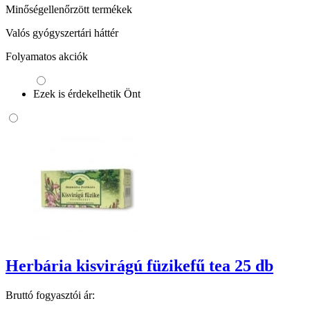
Minőségellenőrzött termékek
Valós gyógyszertári háttér
Folyamatos akciók
Ezek is érdekelhetik Önt
Herbária kisvirágú füzikefű tea 25 db
Bruttó fogyasztói ár: