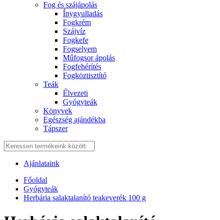
Fog és szájápolás
Í́nygyulladás
Fogkrém
Szájvíz
Fogkefe
Fogselyem
Műfogsor ápolás
Fogfehérítés
Fogköztisztító
Teák
É́lvezeti
Gyógyteák
Könyvek
Egészség ajándékba
Tápszer
Ajánlataink
Főoldal
Gyógyteák
Herbária salaktalanító teakeverék 100 g