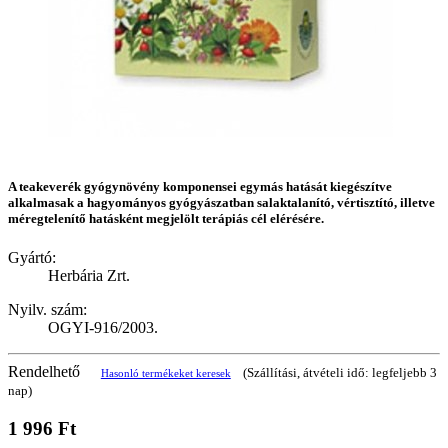
A teakeverék gyógynövény komponensei egymás hatását kiegészítve
alkalmasak a hagyományos gyógyászatban salaktalanító, vértisztító, illetve
méregtelenítő hatásként megjelölt terápiás cél elérésére.
Gyártó:
Herbária Zrt.
Nyilv. szám:
OGYI-916/2003.
Rendelhető
(Szállítási, átvételi idő: legfeljebb 3
Hasonló termékeket keresek
nap)
1 996 Ft