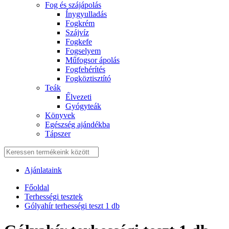
Fog és szájápolás
Í́nygyulladás
Fogkrém
Szájvíz
Fogkefe
Fogselyem
Műfogsor ápolás
Fogfehérítés
Fogköztisztító
Teák
É́lvezeti
Gyógyteák
Könyvek
Egészség ajándékba
Tápszer
Ajánlataink
Főoldal
Terhességi tesztek
Gólyahír terhességi teszt 1 db