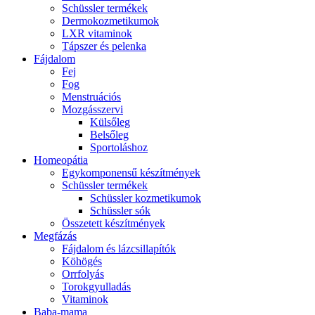
Schüssler termékek
Dermokozmetikumok
LXR vitaminok
Tápszer és pelenka
Fájdalom
Fej
Fog
Menstruációs
Mozgásszervi
Külsőleg
Belsőleg
Sportoláshoz
Homeopátia
Egykomponensű készítmények
Schüssler termékek
Schüssler kozmetikumok
Schüssler sók
Összetett készítmények
Megfázás
Fájdalom és lázcsillapítók
Köhögés
Orrfolyás
Torokgyulladás
Vitaminok
Baba-mama