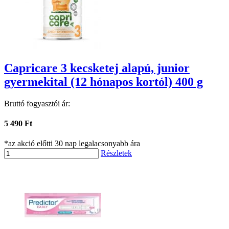
Capricare 3 kecsketej alapú, junior
gyermekital (12 hónapos kortól) 400 g
Bruttó fogyasztói ár:
5 490 Ft
*az akció előtti 30 nap legalacsonyabb ára
Részletek