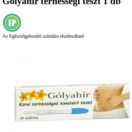
Gólyahír terhességi teszt 1 db
Az Egészségpénztári számlára elszámolható