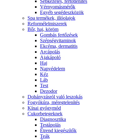
Sebkezelés, fertőtlenítés
Vérnyomásmérők
Egyéb segédeszközök
Spa termékek, illóolajok
Reformélelmiszerek
Bőr, haj, köröm
Gombás fertőzések
Szépségvitaminok
Ekcéma, dermatitis
Arcápolás
Ajakápoló
Haj
Napvédelem
Kéz
Láb
Test
Dezodor
Dohányzásról való leszokás
Fogyókúra, méregtelenítés
Kínai gyógymód
Cukorbetegeknek
Diagnosztika
Testápolás
É́trend kiegészítők
Teák