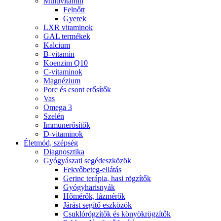
Multivitamin
Felnőtt
Gyerek
LXR vitaminok
GAL termékek
Kalcium
B-vitamin
Koenzim Q10
C-vitaminok
Magnézium
Porc és csont erősítők
Vas
Omega 3
Szelén
Immunerősítők
D-vitaminok
Életmód, szépség
Diagnosztika
Gyógyászati segédeszközök
Fekvőbeteg-ellátás
Gerinc terápia, hasi rögzítők
Gyógyharisnyák
Hőmérők, lázmérők
Járást segítő eszközök
Csuklórögzítők és könyökrögzítők