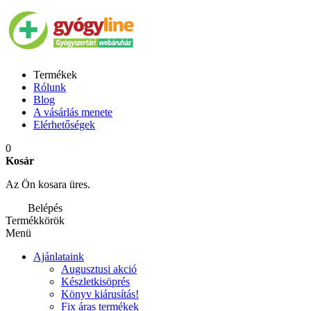
Termékek
Rólunk
Blog
A vásárlás menete
Elérhetőségek
0
Kosár
Az Ön kosara üres.
Belépés
Termékkörök
Menü
Ajánlataink
Augusztusi akció
Készletkisöprés
Könyv kiárusítás!
Fix áras termékek