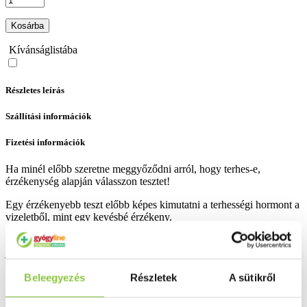
Kosárba
Kívánságlistába
Részletes leírás
Szállítási információk
Fizetési információk
Ha minél előbb szeretne meggyőződni arról, hogy terhes-e,
érzékenység alapján válasszon tesztet!
Egy érzékenyebb teszt előbb képes kimutatni a terhességi hormont a
vizeletből, mint egy kevésbé érzékeny.
Egy 10-es érzékenységű teszt 10 mlU (egység) hormonszintnél már
jelzi a terhességet, míg egy 25 mlU érzékenységű teszt csak 2 és
félszer nagyobb hormonkoncentrációt képes kimutatni.
Beleegyezés
Részletek
A sütikről
A legérzékenyebb tesztek 10 mlU/ml érzékenységűek.