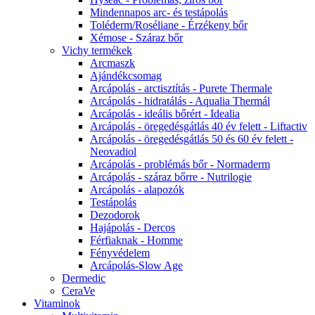
Mindennapos arc- és testápolás
Toléderm/Roséliane - Érzékeny bőr
Xémose - Száraz bőr
Vichy termékek
Arcmaszk
Ajándékcsomag
Arcápolás - arctisztítás - Purete Thermale
Arcápolás - hidratálás - Aqualia Thermál
Arcápolás - ideális bőrért - Idealia
Arcápolás - öregedésgátlás 40 év felett - Liftactiv
Arcápolás - öregedésgátlás 50 és 60 év felett -
Neovadiol
Arcápolás - problémás bőr - Normaderm
Arcápolás - száraz bőrre - Nutrilogie
Arcápolás - alapozók
Testápolás
Dezodorok
Hajápolás - Dercos
Férfiaknak - Homme
Fényvédelem
Arcápolás-Slow Age
Dermedic
CeraVe
Vitaminok