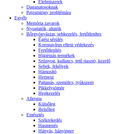
É́lelmiszerek
Daganatosoknak
Pajzsmirigy problémára
Egyéb
Memória zavarok
Nyugtatók, altatók
Bőrgyógyászat, sebkezelés, fertőtlenítes
É́gési sérülés
Koronavírus elleni védekezés
Fertőtlenítés
Higiéniás termékek
Szúnyog, kullancs, tetű riasztó, kezelő
Sebek, fekélyek
Hámosító
Herpesz
Pattanás, szemölcs, tyúkszem
Pikkelysömör
Hegkezelés
Allergia
Külsőleg
Belsőleg
Emésztés
Székrekedés
Hasmenés
Hányás, hányinger