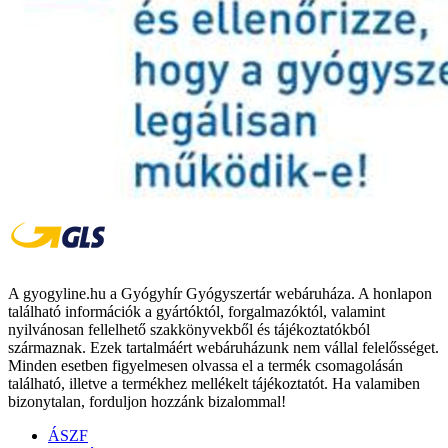
A gyogyline.hu a Gyógyhír Gyógyszertár webáruháza. A honlapon
található információk a gyártóktól, forgalmazóktól, valamint
nyilvánosan fellelhető szakkönyvekből és tájékoztatókból
származnak. Ezek tartalmáért webáruházunk nem vállal felelősséget.
Minden esetben figyelmesen olvassa el a termék csomagolásán
található, illetve a termékhez mellékelt tájékoztatót. Ha valamiben
bizonytalan, forduljon hozzánk bizalommal!
ÁSZF