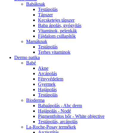
Babáknak
Testápolás
Tápszer
Kecsketejes tápszer
Baba ápolás, gyógyítás
Vitaminok, pelenkák
Fájdalom csillapítók
Mamáknak
Testápolás
Terhes vitaminok
Dermo patika
Babé
Akne
Arcápolás
Fényvédelem
Gyermek
Hajápolás
Testápolás
Bioderma
Babaápolás - Abc derm
Hajápolás - Nodé
Pigmentfoltos bőr - White objective
Testápolás, arcápolás
La-Roche-Posay termékek
Arctisztítás