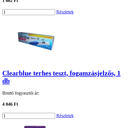
1 662 Ft
Részletek
Clearblue terhes teszt, fogamzásjelzős, 1
db
Bruttó fogyasztói ár:
4 046 Ft
Részletek