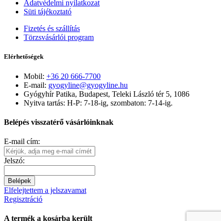
Adatvédelmi nyilatkozat
Süti tájékoztató
Fizetés és szállítás
Törzsvásárlói program
Elérhetőségek
Mobil:
+36 20 666-7700
E-mail:
gyogyline@gyogyline.hu
Gyógyhír Patika, Budapest, Teleki László tér 5, 1086
Nyitva tartás: H-P: 7-18-ig, szombaton: 7-14-ig.
Belépés visszatérő vásárlóinknak
E-mail cím:
Jelszó:
Belépek
Elfelejtettem a jelszavamat
Regisztráció
A termék a kosárba került