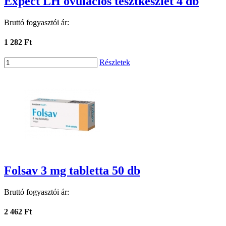
Expect LH ovulációs tesztkészlet 4 db
Bruttó fogyasztói ár:
1 282 Ft
Részletek
Folsav 3 mg tabletta 50 db
Bruttó fogyasztói ár:
2 462 Ft