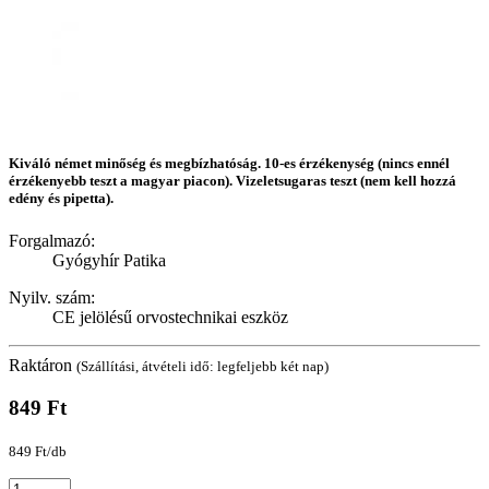
Kiváló német minőség és megbízhatóság. 10-es érzékenység (nincs ennél
érzékenyebb teszt a magyar piacon). Vizeletsugaras teszt (nem kell hozzá
edény és pipetta).
Forgalmazó:
Gyógyhír Patika
Nyilv. szám:
CE jelölésű orvostechnikai eszköz
Raktáron
(Szállítási, átvételi idő: legfeljebb két nap)
849 Ft
849 Ft/db