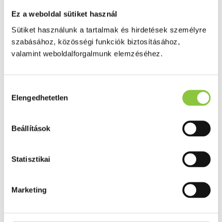
Kiszerelés: 1 db.
Ez a weboldal sütiket használ
Bővebben ...
Sütiket használunk a tartalmak és hirdetések személyre
Ingyenes szállítás 18 000 Ft felett
szabásához, közösségi funkciók biztosításához,
valamint weboldalforgalmunk elemzéséhez.
Minőségellenőrzött termékek
Valós gyógyszertári háttér
Hozzájárulás
Folyamatos akciók
Elengedhetetlen
kiválasztása
Ezek is érdekelhetik Önt
Beállítások
Statisztikai
Marketing