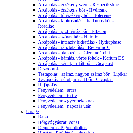
Arcápolás - érzékeny szem - Respectissime
Arcápolás - érzékeny bőr - Hydreane
Arcápolás - túlérzékeny bőr - Toleriane
Arcápolás - kipirosodásra hajlamos bőr -
Rosaliac
Arcápolás - problémás bőr - Effaclar
Arcápolás - száraz bőr - Nutritic
Arcápolás - intenzív hidratálás - Hydraphase
Arcápolás - ránctalanítás - Redermic C
Arcápolás - alapozók - Toleriane Teint
Arcápolás - hámlás, vörös foltok - Kerium DS
Arcápolás - sérült, irritált bőr - Cicaplast
Dezodorok
Testápolás - száraz, nagyon száraz bőr - Lipikar
Testápolás - sérült, irritált bőr - Cicaplast
Hajápolás
Fényvédelem - arcra
Fényvédelem - testre
Fényvédelem - gyermekeknek
Fényvédelem - napozás után
Uriage
Baba
Bőrgyógyászati vonal
Dépiderm - Pigmentfoltok
Hyséac - Problémás, zíros bőr