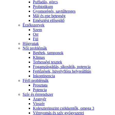
Puffadás, görcs
Probiotikum
Gyomorégés, savtúltenges
Máj és epe betegség
Emésztést elősegítő
Érzékszervek
Szem
Orr
Fül
Húgyutak
Női problémák
Betétek, tamponok
Klimax
Terhességi tesztek
Fogamzásgátlás, síkosítók, potencia
Fertőzések, hüvelyflóra helyreállítás
Inkontinencia
Férfi problémák
Prosztata
Potencia
Szív és érrrendszer
Aranyér
Visszér
Koleszterinszint csökkentők, omega 3
Vérnyomás és szív gyógyszerei