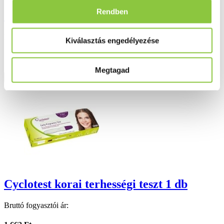
Rendben
Gabriel terhességi teszt 1 db
Bruttó fogyasztói ár:
Kiválasztás engedélyezése
1 133 Ft
Megtagad
Részletek
Cyclotest korai terhességi teszt 1 db
Bruttó fogyasztói ár: