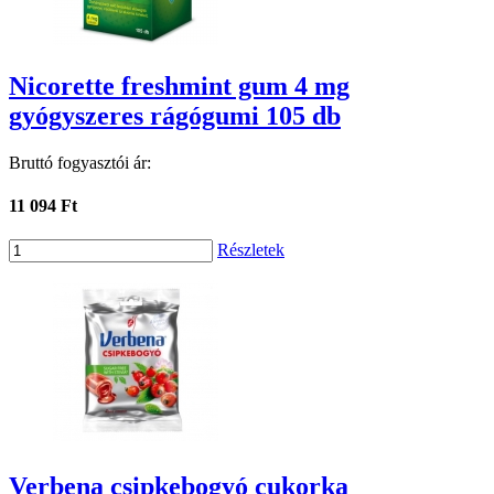
Nicorette freshmint gum 4 mg
gyógyszeres rágógumi 105 db
Bruttó fogyasztói ár:
11 094 Ft
Részletek
Verbena csipkebogyó cukorka