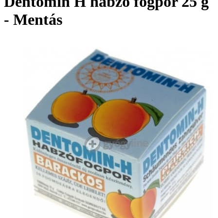
Dentomin H habzó fogpor 25 g
- Mentás