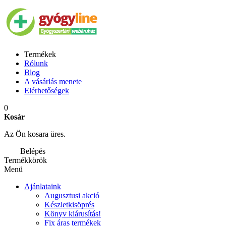
Termékek
Rólunk
Blog
A vásárlás menete
Elérhetőségek
0
Kosár
Az Ön kosara üres.
Belépés
Termékkörök
Menü
Ajánlataink
Augusztusi akció
Készletkisöprés
Könyv kiárusítás!
Fix áras termékek