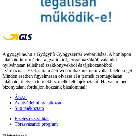
A gyogyline.hu a Gyógyhír Gyógyszertár webáruháza. A honlapon
található információk a gyártóktól, forgalmazóktól, valamint
nyilvánosan fellelhető szakkönyvekből és tájékoztatókból
származnak. Ezek tartalmáért webáruházunk nem vállal felelősséget.
Minden esetben figyelmesen olvassa el a termék csomagolásán
található, illetve a termékhez mellékelt tájékoztatót. Ha valamiben
bizonytalan, forduljon hozzánk bizalommal!
ÁSZF
Adatvédelmi nyilatkozat
Süti tájékoztató
Fizetés és szállítás
Törzsvásárlói program
Elérhetőségek