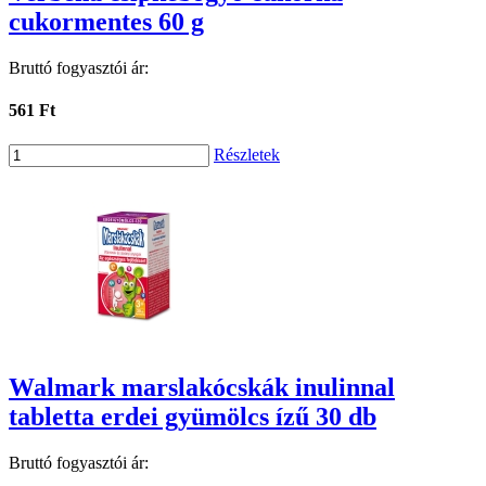
cukormentes 60 g
Bruttó fogyasztói ár:
561 Ft
Részletek
Walmark marslakócskák inulinnal
tabletta erdei gyümölcs ízű 30 db
Bruttó fogyasztói ár: