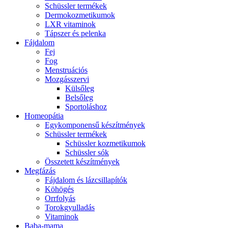
Schüssler termékek
Dermokozmetikumok
LXR vitaminok
Tápszer és pelenka
Fájdalom
Fej
Fog
Menstruációs
Mozgásszervi
Külsőleg
Belsőleg
Sportoláshoz
Homeopátia
Egykomponensű készítmények
Schüssler termékek
Schüssler kozmetikumok
Schüssler sók
Összetett készítmények
Megfázás
Fájdalom és lázcsillapítók
Köhögés
Orrfolyás
Torokgyulladás
Vitaminok
Baba-mama