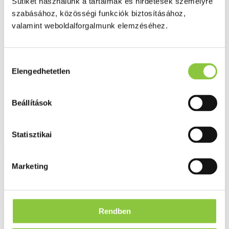
Sütiket használunk a tartalmak és hirdetések személyre
Ezek is érdekelhetik Önt
szabásához, közösségi funkciók biztosításához,
valamint weboldalforgalmunk elemzéséhez.
Hozzájárulás
Elengedhetetlen
kiválasztása
Beállítások
Statisztikai
Dr. Chen King of Kings kapszula
férfiaknak 50 db
Marketing
Bruttó fogyasztói ár:
2 207 Ft
Rendben
Részletek