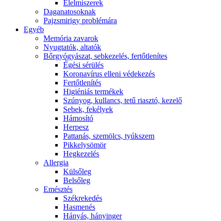
É́lelmiszerek
Daganatosoknak
Pajzsmirigy problémára
Egyéb
Memória zavarok
Nyugtatók, altatók
Bőrgyógyászat, sebkezelés, fertőtlenítes
É́gési sérülés
Koronavírus elleni védekezés
Fertőtlenítés
Higiéniás termékek
Szúnyog, kullancs, tetű riasztó, kezelő
Sebek, fekélyek
Hámosító
Herpesz
Pattanás, szemölcs, tyúkszem
Pikkelysömör
Hegkezelés
Allergia
Külsőleg
Belsőleg
Emésztés
Székrekedés
Hasmenés
Hányás, hányinger