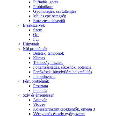
Puffadás, görcs
Probiotikum
Gyomorégés, savtúltenges
Máj és epe betegség
Emésztést elősegítő
Érzékszervek
Szem
Orr
Fül
Húgyutak
Női problémák
Betétek, tamponok
Klimax
Terhességi tesztek
Fogamzásgátlás, síkosítók, potencia
Fertőzések, hüvelyflóra helyreállítás
Inkontinencia
Férfi problémák
Prosztata
Potencia
Szív és érrrendszer
Aranyér
Visszér
Koleszterinszint csökkentők, omega 3
Vérnyomás és szív gyógyszerei