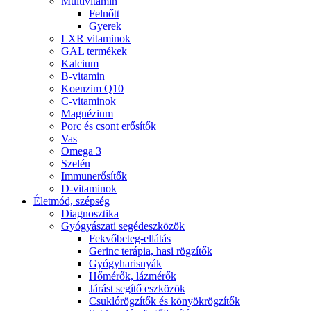
Multivitamin
Felnőtt
Gyerek
LXR vitaminok
GAL termékek
Kalcium
B-vitamin
Koenzim Q10
C-vitaminok
Magnézium
Porc és csont erősítők
Vas
Omega 3
Szelén
Immunerősítők
D-vitaminok
Életmód, szépség
Diagnosztika
Gyógyászati segédeszközök
Fekvőbeteg-ellátás
Gerinc terápia, hasi rögzítők
Gyógyharisnyák
Hőmérők, lázmérők
Járást segítő eszközök
Csuklórögzítők és könyökrögzítők