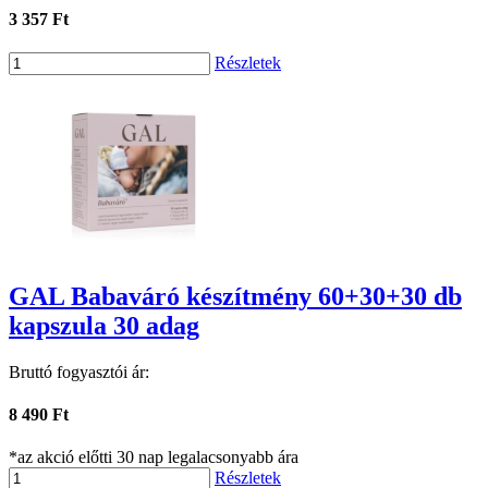
3 357 Ft
Részletek
GAL Babaváró készítmény 60+30+30 db
kapszula 30 adag
Bruttó fogyasztói ár:
8 490 Ft
*az akció előtti 30 nap legalacsonyabb ára
Részletek