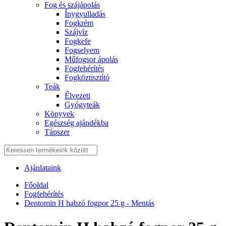
Fog és szájápolás
Í́nygyulladás
Fogkrém
Szájvíz
Fogkefe
Fogselyem
Műfogsor ápolás
Fogfehérítés
Fogköztisztító
Teák
É́lvezeti
Gyógyteák
Könyvek
Egészség ajándékba
Tápszer
Ajánlataink
Főoldal
Fogfehérítés
Dentomin H habzó fogpor 25 g - Mentás