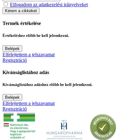
Elfogadom az adatkezelési irányelveket
Kérem a cikkeket
Termék értékelése
Értékeléshez előbb be kell jelentkezni.
Belépek
Elfelejtettem a jelszavamat
Regisztráció
Kívánságlistához adás
Kívánságlistához adáshoz előbb be kell jelentkezni.
Belépek
Elfelejtettem a jelszavamat
Regisztráció