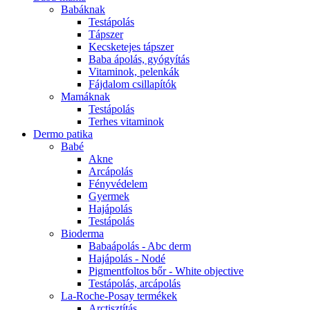
Babáknak
Testápolás
Tápszer
Kecsketejes tápszer
Baba ápolás, gyógyítás
Vitaminok, pelenkák
Fájdalom csillapítók
Mamáknak
Testápolás
Terhes vitaminok
Dermo patika
Babé
Akne
Arcápolás
Fényvédelem
Gyermek
Hajápolás
Testápolás
Bioderma
Babaápolás - Abc derm
Hajápolás - Nodé
Pigmentfoltos bőr - White objective
Testápolás, arcápolás
La-Roche-Posay termékek
Arctisztítás