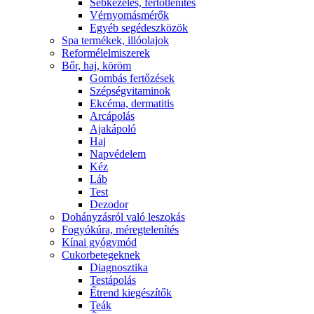
Sebkezelés, fertőtlenítés
Vérnyomásmérők
Egyéb segédeszközök
Spa termékek, illóolajok
Reformélelmiszerek
Bőr, haj, köröm
Gombás fertőzések
Szépségvitaminok
Ekcéma, dermatitis
Arcápolás
Ajakápoló
Haj
Napvédelem
Kéz
Láb
Test
Dezodor
Dohányzásról való leszokás
Fogyókúra, méregtelenítés
Kínai gyógymód
Cukorbetegeknek
Diagnosztika
Testápolás
É́trend kiegészítők
Teák