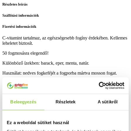
Részletes leírás
Szállítási információk
Fizetési információk
C-vitamint tartalmaz, az egészségesebb fogíny érdekében. Kellemes
leheletet biztosít.
50 fogmosásra elegendő!
Különböző ízekben: barack, eper, menta, natúr.
Használat: nedves fogkeféjét a fogporba mártva mosson fogat.
Bővebben ...
Ingyenes szállítás 18 000 Ft felett
Beleegyezés
Részletek
A sütikről
Minőségellenőrzött termékek
Valós gyógyszertári háttér
Ez a weboldal sütiket használ
Folyamatos akciók