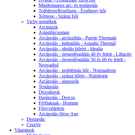
Mindennapos arc- és testápolás
Toléderm/Roséliane - Érzékeny bőr
Xémose - Száraz bőr
Vichy termékek
Arcmaszk
Ajándékcsomag
Arcápolás - arctisztítás - Purete Thermale
Arcápolás - hidratálás - Aqualia Thermál
Arcápolás - ideális bőrért - Idealia
Arcápolás - öregedésgátlás 40 év felett - Liftactiv
Arcápolás - öregedésgátlás 50 és 60 év felett -
Neovadiol
Arcápolás - problémás bőr - Normaderm
Arcápolás - száraz bőrre - Nutrilogie
Arcápolás - alapozók
Testápolás
Dezodorok
Hajápolás - Dercos
Férfiaknak - Homme
Fényvédelem
Arcápolás-Slow Age
Dermedic
CeraVe
Vitaminok