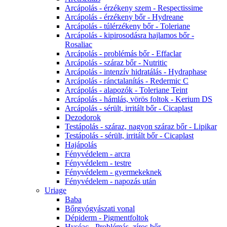
Arcápolás - érzékeny szem - Respectissime
Arcápolás - érzékeny bőr - Hydreane
Arcápolás - túlérzékeny bőr - Toleriane
Arcápolás - kipirosodásra hajlamos bőr -
Rosaliac
Arcápolás - problémás bőr - Effaclar
Arcápolás - száraz bőr - Nutritic
Arcápolás - intenzív hidratálás - Hydraphase
Arcápolás - ránctalanítás - Redermic C
Arcápolás - alapozók - Toleriane Teint
Arcápolás - hámlás, vörös foltok - Kerium DS
Arcápolás - sérült, irritált bőr - Cicaplast
Dezodorok
Testápolás - száraz, nagyon száraz bőr - Lipikar
Testápolás - sérült, irritált bőr - Cicaplast
Hajápolás
Fényvédelem - arcra
Fényvédelem - testre
Fényvédelem - gyermekeknek
Fényvédelem - napozás után
Uriage
Baba
Bőrgyógyászati vonal
Dépiderm - Pigmentfoltok
Hyséac - Problémás, zíros bőr