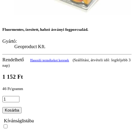
Fluormentes, ízesített, habzó ásványi fogporcsalád.
Gyártó:
Geoproduct Kft.
Rendelhető
(Szállítási, átvételi idő: legfeljebb 3
Hasonló termékeket keresek
nap)
1 152 Ft
46 Ft/gramm
Kosárba
Kívánságlistába