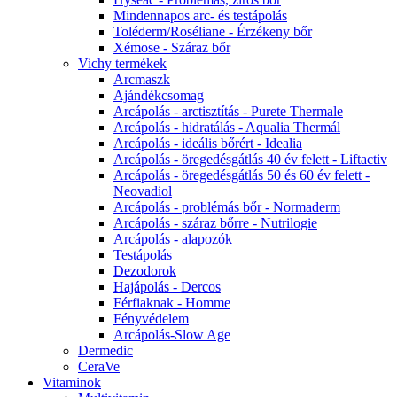
Mindennapos arc- és testápolás
Toléderm/Roséliane - Érzékeny bőr
Xémose - Száraz bőr
Vichy termékek
Arcmaszk
Ajándékcsomag
Arcápolás - arctisztítás - Purete Thermale
Arcápolás - hidratálás - Aqualia Thermál
Arcápolás - ideális bőrért - Idealia
Arcápolás - öregedésgátlás 40 év felett - Liftactiv
Arcápolás - öregedésgátlás 50 és 60 év felett -
Neovadiol
Arcápolás - problémás bőr - Normaderm
Arcápolás - száraz bőrre - Nutrilogie
Arcápolás - alapozók
Testápolás
Dezodorok
Hajápolás - Dercos
Férfiaknak - Homme
Fényvédelem
Arcápolás-Slow Age
Dermedic
CeraVe
Vitaminok