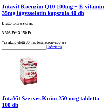
Jutavit Koenzim Q10 100mg + E-vitamin
35mg lágyzselatin kapszula 40 db
Bruttó fogyasztói ár:
3 308 Ft*
3 150 Ft
*az akció előtti 30 nap legalacsonyabb ára
Részletek
JutaVit Szerves Króm 250 mcg tabletta
100 db