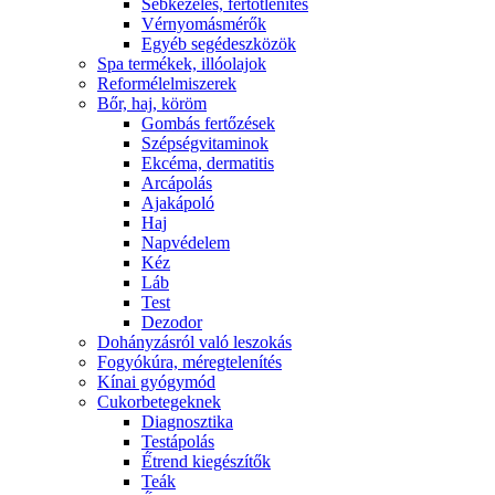
Sebkezelés, fertőtlenítés
Vérnyomásmérők
Egyéb segédeszközök
Spa termékek, illóolajok
Reformélelmiszerek
Bőr, haj, köröm
Gombás fertőzések
Szépségvitaminok
Ekcéma, dermatitis
Arcápolás
Ajakápoló
Haj
Napvédelem
Kéz
Láb
Test
Dezodor
Dohányzásról való leszokás
Fogyókúra, méregtelenítés
Kínai gyógymód
Cukorbetegeknek
Diagnosztika
Testápolás
É́trend kiegészítők
Teák