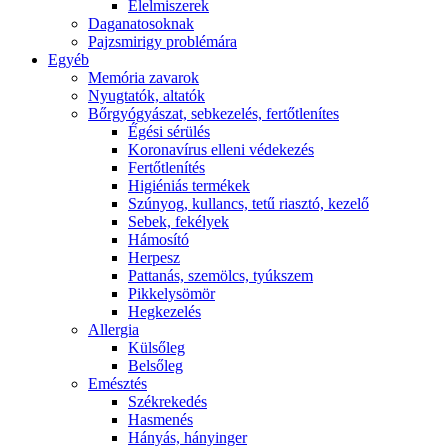
É́lelmiszerek
Daganatosoknak
Pajzsmirigy problémára
Egyéb
Memória zavarok
Nyugtatók, altatók
Bőrgyógyászat, sebkezelés, fertőtlenítes
É́gési sérülés
Koronavírus elleni védekezés
Fertőtlenítés
Higiéniás termékek
Szúnyog, kullancs, tetű riasztó, kezelő
Sebek, fekélyek
Hámosító
Herpesz
Pattanás, szemölcs, tyúkszem
Pikkelysömör
Hegkezelés
Allergia
Külsőleg
Belsőleg
Emésztés
Székrekedés
Hasmenés
Hányás, hányinger