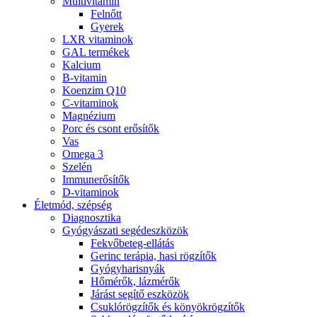
Multivitamin
Felnőtt
Gyerek
LXR vitaminok
GAL termékek
Kalcium
B-vitamin
Koenzim Q10
C-vitaminok
Magnézium
Porc és csont erősítők
Vas
Omega 3
Szelén
Immunerősítők
D-vitaminok
Életmód, szépség
Diagnosztika
Gyógyászati segédeszközök
Fekvőbeteg-ellátás
Gerinc terápia, hasi rögzítők
Gyógyharisnyák
Hőmérők, lázmérők
Járást segítő eszközök
Csuklórögzítők és könyökrögzítők