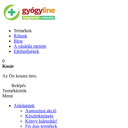
Termékek
Rólunk
Blog
A vásárlás menete
Elérhetőségek
0
Kosár
Az Ön kosara üres.
Belépés
Termékkörök
Menü
Ajánlataink
Augusztusi akció
Készletkisöprés
Könyv kiárusítás!
Fix áras termékek