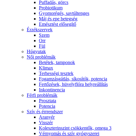
Puffadás, görcs
Probiotikum
Gyomorégés, savtúltenges
Máj és epe betegség
Emésztést elősegítő
Érzékszervek
Szem
Orr
Fül
Húgyutak
Női problémák
Betétek, tamponok
Klimax
Terhességi tesztek
Fogamzásgátlás, síkosítók, potencia
Fertőzések, hüvelyflóra helyreállítás
Inkontinencia
Férfi problémák
Prosztata
Potencia
Szív és érrrendszer
Aranyér
Visszér
Koleszterinszint csökkentők, omega 3
Vérnyomás és szív gyógyszerei