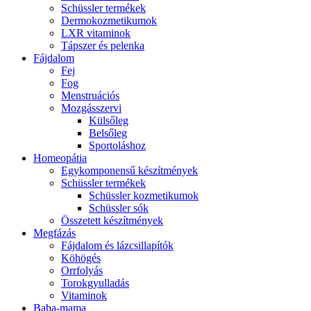
Schüssler termékek
Dermokozmetikumok
LXR vitaminok
Tápszer és pelenka
Fájdalom
Fej
Fog
Menstruációs
Mozgásszervi
Külsőleg
Belsőleg
Sportoláshoz
Homeopátia
Egykomponensű készítmények
Schüssler termékek
Schüssler kozmetikumok
Schüssler sók
Összetett készítmények
Megfázás
Fájdalom és lázcsillapítók
Köhögés
Orrfolyás
Torokgyulladás
Vitaminok
Baba-mama