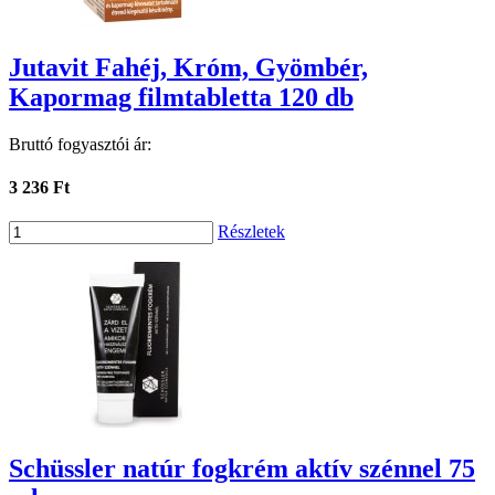
Jutavit Fahéj, Króm, Gyömbér,
Kapormag filmtabletta 120 db
Bruttó fogyasztói ár:
3 236 Ft
Részletek
Schüssler natúr fogkrém aktív szénnel 75