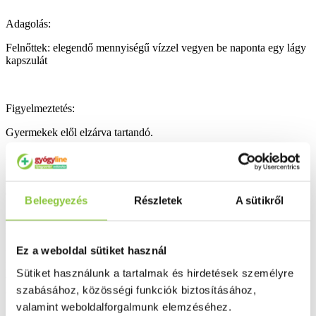
Adagolás:
Felnőttek: elegendő mennyiségű vízzel vegyen be naponta egy lágy
kapszulát
Figyelmeztetés:
Gyermekek elől elzárva tartandó.
Az ajánlott napi mennyiséget ne lépje túl.
Az étrend-kiegészítő nem helyettesíti a kiegyensúlyozott, vegyes
étrendet és az egészséges életmódot.
Beleegyezés
Részletek
A sütikről
Ne szedjen ezzel a termékkel párhuzamosan más, nagy
mennyiségben D-vitamint tartalmazó készítményt.
Ez a weboldal sütiket használ
Veseproblémákkal küzdők, vagy akiknél a vér vagy a vizelet
kalciumszintje magas, illetve akinek korábban veseköve volt, D-
Sütiket használunk a tartalmak és hirdetések személyre
vitamin tartalmú étrend-kiegészítő szedése előtt kérdezzék meg
szabásához, közösségi funkciók biztosításához,
orvosukat.
valamint weboldalforgalmunk elemzéséhez.