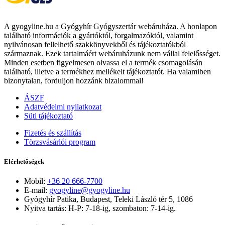
A gyogyline.hu a Gyógyhír Gyógyszertár webáruháza. A honlapon
található információk a gyártóktól, forgalmazóktól, valamint
nyilvánosan fellelhető szakkönyvekből és tájékoztatókból
származnak. Ezek tartalmáért webáruházunk nem vállal felelősséget.
Minden esetben figyelmesen olvassa el a termék csomagolásán
található, illetve a termékhez mellékelt tájékoztatót. Ha valamiben
bizonytalan, forduljon hozzánk bizalommal!
ÁSZF
Adatvédelmi nyilatkozat
Süti tájékoztató
Fizetés és szállítás
Törzsvásárlói program
Elérhetőségek
Mobil:
+36 20 666-7700
E-mail:
gyogyline@gyogyline.hu
Gyógyhír Patika, Budapest, Teleki László tér 5, 1086
Nyitva tartás: H-P: 7-18-ig, szombaton: 7-14-ig.