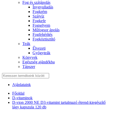
Fog és szájápolás
Í́nygyulladás
Fogkrém
Szájvíz
Fogkefe
Fogselyem
Műfogsor ápolás
Fogfehérítés
Fogköztisztító
Teák
É́lvezeti
Gyógyteák
Könyvek
Egészség ajándékba
Tápszer
Ajánlataink
Főoldal
D-vitaminok
D-vion 2000 NE D3-vitamint tartalmazó étrend-kiegészítő
lágy kapszula 120 db