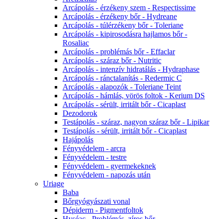
Arcápolás - érzékeny szem - Respectissime
Arcápolás - érzékeny bőr - Hydreane
Arcápolás - túlérzékeny bőr - Toleriane
Arcápolás - kipirosodásra hajlamos bőr -
Rosaliac
Arcápolás - problémás bőr - Effaclar
Arcápolás - száraz bőr - Nutritic
Arcápolás - intenzív hidratálás - Hydraphase
Arcápolás - ránctalanítás - Redermic C
Arcápolás - alapozók - Toleriane Teint
Arcápolás - hámlás, vörös foltok - Kerium DS
Arcápolás - sérült, irritált bőr - Cicaplast
Dezodorok
Testápolás - száraz, nagyon száraz bőr - Lipikar
Testápolás - sérült, irritált bőr - Cicaplast
Hajápolás
Fényvédelem - arcra
Fényvédelem - testre
Fényvédelem - gyermekeknek
Fényvédelem - napozás után
Uriage
Baba
Bőrgyógyászati vonal
Dépiderm - Pigmentfoltok
Hyséac - Problémás, zíros bőr