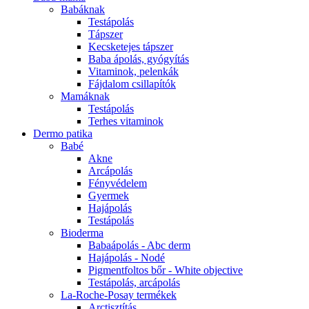
Babáknak
Testápolás
Tápszer
Kecsketejes tápszer
Baba ápolás, gyógyítás
Vitaminok, pelenkák
Fájdalom csillapítók
Mamáknak
Testápolás
Terhes vitaminok
Dermo patika
Babé
Akne
Arcápolás
Fényvédelem
Gyermek
Hajápolás
Testápolás
Bioderma
Babaápolás - Abc derm
Hajápolás - Nodé
Pigmentfoltos bőr - White objective
Testápolás, arcápolás
La-Roche-Posay termékek
Arctisztítás