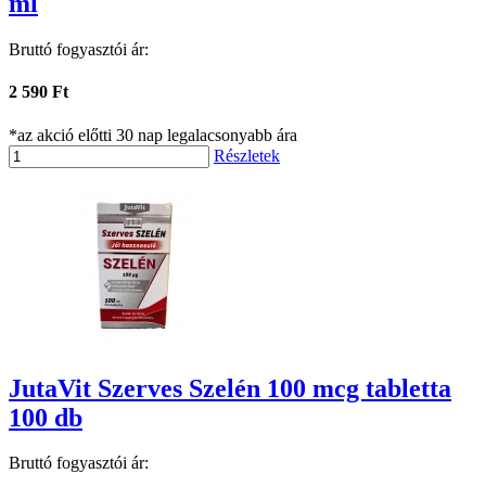
ml
Bruttó fogyasztói ár:
2 590 Ft
*az akció előtti 30 nap legalacsonyabb ára
Részletek
JutaVit Szerves Szelén 100 mcg tabletta
100 db
Bruttó fogyasztói ár: