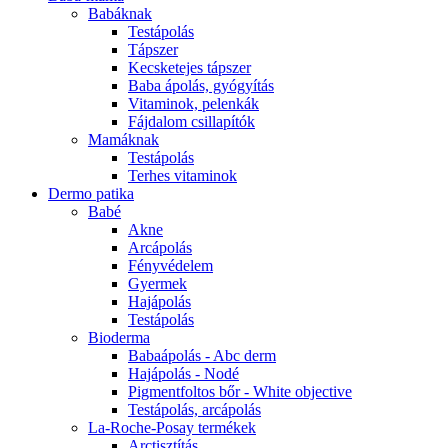
Babáknak
Testápolás
Tápszer
Kecsketejes tápszer
Baba ápolás, gyógyítás
Vitaminok, pelenkák
Fájdalom csillapítók
Mamáknak
Testápolás
Terhes vitaminok
Dermo patika
Babé
Akne
Arcápolás
Fényvédelem
Gyermek
Hajápolás
Testápolás
Bioderma
Babaápolás - Abc derm
Hajápolás - Nodé
Pigmentfoltos bőr - White objective
Testápolás, arcápolás
La-Roche-Posay termékek
Arctisztítás