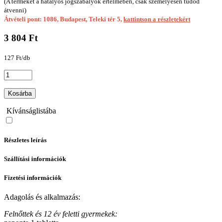
(A terméket a hatályos jogszabályok értelmében, csak személyesen tudod
átvenni)
Átvételi pont: 1086, Budapest, Teleki tér 5,
kattintson a részletekért
3 804 Ft
127 Ft/db
Kosárba
Kívánságlistába
Részletes leírás
Szállítási információk
Fizetési információk
Adagolás és alkalmazás:
Felnőttek és 12 év feletti gyermekek: