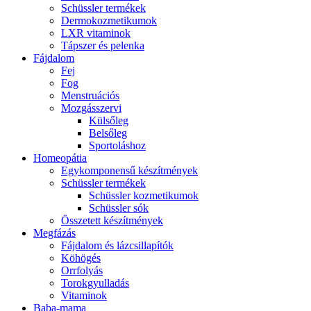
Schüssler termékek
Dermokozmetikumok
LXR vitaminok
Tápszer és pelenka
Fájdalom
Fej
Fog
Menstruációs
Mozgásszervi
Külsőleg
Belsőleg
Sportoláshoz
Homeopátia
Egykomponensű készítmények
Schüssler termékek
Schüssler kozmetikumok
Schüssler sók
Összetett készítmények
Megfázás
Fájdalom és lázcsillapítók
Köhögés
Orrfolyás
Torokgyulladás
Vitaminok
Baba-mama