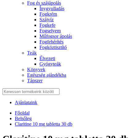
Fog és szájápolás
Í́nygyulladás
Fogkrém
Szájvíz
Fogkefe
Fogselyem
Műfogsor ápolás
Fogfehérítés
Fogköztisztító
Teák
É́lvezeti
Gyógyteák
Könyvek
Egészség ajándékba
Tápszer
Ajánlataink
Főoldal
Belsőleg
Claritine 10 mg tabletta 30 db