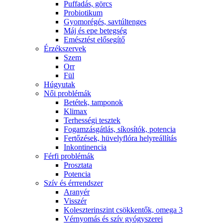
Puffadás, görcs
Probiotikum
Gyomorégés, savtúltenges
Máj és epe betegség
Emésztést elősegítő
Érzékszervek
Szem
Orr
Fül
Húgyutak
Női problémák
Betétek, tamponok
Klimax
Terhességi tesztek
Fogamzásgátlás, síkosítók, potencia
Fertőzések, hüvelyflóra helyreállítás
Inkontinencia
Férfi problémák
Prosztata
Potencia
Szív és érrrendszer
Aranyér
Visszér
Koleszterinszint csökkentők, omega 3
Vérnyomás és szív gyógyszerei