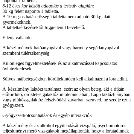
naponta 1 tabletta.
6-12 éves kor között adagolás a testsúly alapján:
30 kg felett naponta 1 tabletta.
A 10 mg-os hatáserősségű tabletta nem adható 30 kg alatti
gyermekeknek.
A tablettaétkezésektől függetlenül bevehető.
Ellenjavallatok:
A készítmények hatóanyagával vagy bármely segédanyagával
szembeni túlérzékenység.
Különleges figyelmeztetések és az alkalmazással kapcsolatos
óvintézkedések
Súlyos májbetegségben körültekintően kell alkalmazni a loratadint.
A készítmény laktózt tartalmaz, ezért az olyan beteg, aki a ritkán
előforduló, örökletes galaktóz-intoleranciában, Lapp laktázhiányban
vagy glükóz-galaktóz felszívódási zavarban szenved, ne szedje ezt a
gyógyszert.
Gyógyszerkölcsönhatások és egyéb interakciók
A készítmény és az alkohol együttadását vizsgáló, psychomotoros
teljesítményt mérő vizsgálatok megállapították, hogy a loratadinnak