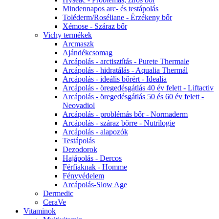
Mindennapos arc- és testápolás
Toléderm/Roséliane - Érzékeny bőr
Xémose - Száraz bőr
Vichy termékek
Arcmaszk
Ajándékcsomag
Arcápolás - arctisztítás - Purete Thermale
Arcápolás - hidratálás - Aqualia Thermál
Arcápolás - ideális bőrért - Idealia
Arcápolás - öregedésgátlás 40 év felett - Liftactiv
Arcápolás - öregedésgátlás 50 és 60 év felett -
Neovadiol
Arcápolás - problémás bőr - Normaderm
Arcápolás - száraz bőrre - Nutrilogie
Arcápolás - alapozók
Testápolás
Dezodorok
Hajápolás - Dercos
Férfiaknak - Homme
Fényvédelem
Arcápolás-Slow Age
Dermedic
CeraVe
Vitaminok