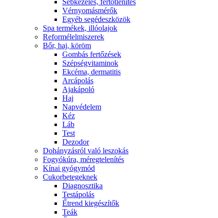
Sebkezelés, fertőtlenítés
Vérnyomásmérők
Egyéb segédeszközök
Spa termékek, illóolajok
Reformélelmiszerek
Bőr, haj, köröm
Gombás fertőzések
Szépségvitaminok
Ekcéma, dermatitis
Arcápolás
Ajakápoló
Haj
Napvédelem
Kéz
Láb
Test
Dezodor
Dohányzásról való leszokás
Fogyókúra, méregtelenítés
Kínai gyógymód
Cukorbetegeknek
Diagnosztika
Testápolás
É́trend kiegészítők
Teák