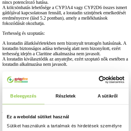
nincs potencírozó hatása.
A kölcsönhatás lehetősége a CYP3A4 vagy CYP2D6 összes ismert
gátlójával kapcsolatosan fennáll, a loratadin szintjének emelkedését
eredményezve (lásd 5.2 pontban), amely a mellékhatások
fokozódását okozhatja.
Terhesség és szoptatás:
A loratadin állatkísérletekben nem bizonyult teratogén hatásúnak. A
loratadin biztonságos adása terhesség alatt nem bizonyított, ezért
terhesség idején a Claritine alkalmazása nem javasolt.
A loratadin kiválasztódik az anyatejbe, ezért szoptató nők esetében a
loratadin alkalmazása nem javasolt.
A készítmény hatásai a gépjárművezetéshez és gépek
üzemeltetéséhez szükséges képességekre
Olyan klinikai vizsgálatokban, ahol a járművezetéshez szükséges
képességeket vizsgálták, nem találtak károsodást a loratadint kapó
Beleegyezés
Részletek
A sütikről
betegeknél. Mindazonáltal a betegeket tájékoztatni kell arról, hogy
nagyon ritkán egyesek álmosságot tapasztalnak, ami hatással lehet a
járművezetésre és a gépek kezeléséhez szükséges képességekre.
Ez a weboldal sütiket használ
Nemkívánatos hatások:
Sütiket használunk a tartalmak és hirdetések személyre
Gyermekgyógyászati populáción - 2 és 12 éves kor közötti