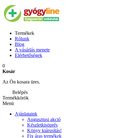
Termékek
Rólunk
Blog
A vásárlás menete
Elérhetőségek
0
Kosár
Az Ön kosara üres.
Belépés
Termékkörök
Menü
Ajánlataink
Augusztusi akció
Készletkisöprés
Könyv kiárusítás!
Fix áras termékek