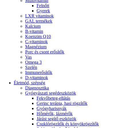
Multivitamin
Felnőtt
Gyerek
LXR vitaminok
GAL termékek
Kalcium
B-vitamin
Koenzim Q10
C-vitaminok
Magnézium
Porc és csont erősítők
Vas
Omega 3
Szelén
Immunerősítők
D-vitaminok
Életmód, szépség
Diagnosztika
Gyógyászati segédeszközök
Fekvőbeteg-ellátás
Gerinc terápia, hasi rögzítők
Gyógyharisnyák
Hőmérők, lázmérők
Járást segítő eszközök
Csuklórögzítők és könyökrögzítők