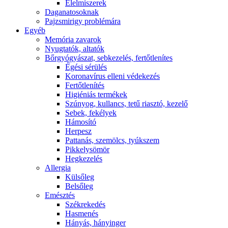
É́lelmiszerek
Daganatosoknak
Pajzsmirigy problémára
Egyéb
Memória zavarok
Nyugtatók, altatók
Bőrgyógyászat, sebkezelés, fertőtlenítes
É́gési sérülés
Koronavírus elleni védekezés
Fertőtlenítés
Higiéniás termékek
Szúnyog, kullancs, tetű riasztó, kezelő
Sebek, fekélyek
Hámosító
Herpesz
Pattanás, szemölcs, tyúkszem
Pikkelysömör
Hegkezelés
Allergia
Külsőleg
Belsőleg
Emésztés
Székrekedés
Hasmenés
Hányás, hányinger