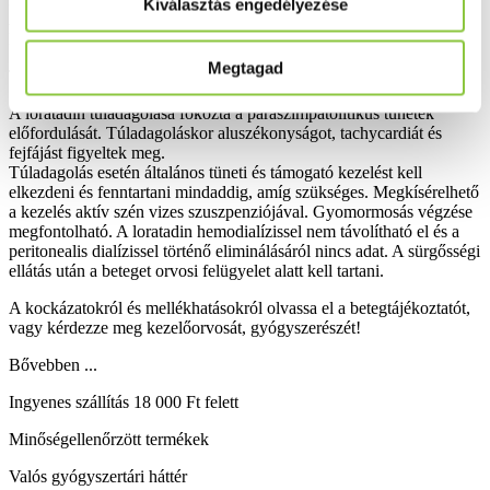
Kiválasztás engedélyezése
Általános tünetek, az alkalmazás helyén fellépő reakciók:
Fáradtság.
Megtagad
Túladagolás:
A loratadin túladagolása fokozta a paraszimpatolitikus tünetek
előfordulását. Túladagoláskor aluszékonyságot, tachycardiát és
fejfájást figyeltek meg.
Túladagolás esetén általános tüneti és támogató kezelést kell
elkezdeni és fenntartani mindaddig, amíg szükséges. Megkísérelhető
a kezelés aktív szén vizes szuszpenziójával. Gyomormosás végzése
megfontolható. A loratadin hemodialízissel nem távolítható el és a
peritonealis dialízissel történő eliminálásáról nincs adat. A sürgősségi
ellátás után a beteget orvosi felügyelet alatt kell tartani.
A kockázatokról és mellékhatásokról olvassa el a betegtájékoztatót,
vagy kérdezze meg kezelőorvosát, gyógyszerészét!
Bővebben ...
Ingyenes szállítás 18 000 Ft felett
Minőségellenőrzött termékek
Valós gyógyszertári háttér