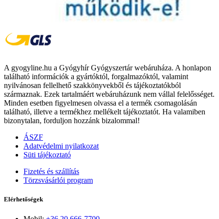
A gyogyline.hu a Gyógyhír Gyógyszertár webáruháza. A honlapon
található információk a gyártóktól, forgalmazóktól, valamint
nyilvánosan fellelhető szakkönyvekből és tájékoztatókból
származnak. Ezek tartalmáért webáruházunk nem vállal felelősséget.
Minden esetben figyelmesen olvassa el a termék csomagolásán
található, illetve a termékhez mellékelt tájékoztatót. Ha valamiben
bizonytalan, forduljon hozzánk bizalommal!
ÁSZF
Adatvédelmi nyilatkozat
Süti tájékoztató
Fizetés és szállítás
Törzsvásárlói program
Elérhetőségek
Mobil:
+36 20 666-7700