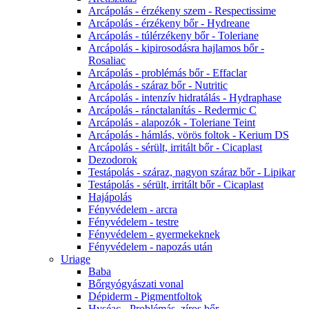
Arcápolás - érzékeny szem - Respectissime
Arcápolás - érzékeny bőr - Hydreane
Arcápolás - túlérzékeny bőr - Toleriane
Arcápolás - kipirosodásra hajlamos bőr -
Rosaliac
Arcápolás - problémás bőr - Effaclar
Arcápolás - száraz bőr - Nutritic
Arcápolás - intenzív hidratálás - Hydraphase
Arcápolás - ránctalanítás - Redermic C
Arcápolás - alapozók - Toleriane Teint
Arcápolás - hámlás, vörös foltok - Kerium DS
Arcápolás - sérült, irritált bőr - Cicaplast
Dezodorok
Testápolás - száraz, nagyon száraz bőr - Lipikar
Testápolás - sérült, irritált bőr - Cicaplast
Hajápolás
Fényvédelem - arcra
Fényvédelem - testre
Fényvédelem - gyermekeknek
Fényvédelem - napozás után
Uriage
Baba
Bőrgyógyászati vonal
Dépiderm - Pigmentfoltok
Hyséac - Problémás, zíros bőr