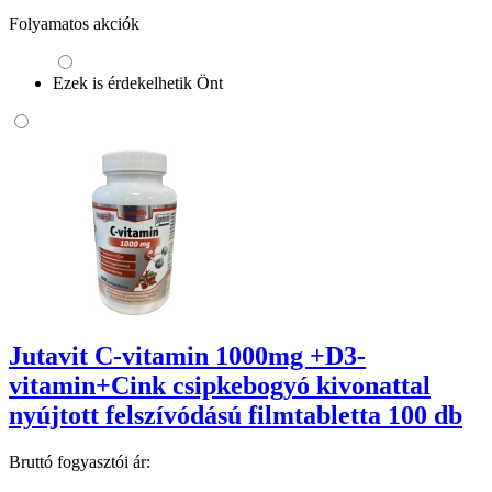
Folyamatos akciók
Ezek is érdekelhetik Önt
Jutavit C-vitamin 1000mg +D3-
vitamin+Cink csipkebogyó kivonattal
nyújtott felszívódású filmtabletta 100 db
Bruttó fogyasztói ár: