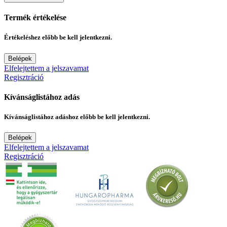
Termék értékelése
Értékeléshez előbb be kell jelentkezni.
Belépek
Elfelejtettem a jelszavamat
Regisztráció
Kívánságlistához adás
Kívánságlistához adáshoz előbb be kell jelentkezni.
Belépek
Elfelejtettem a jelszavamat
Regisztráció