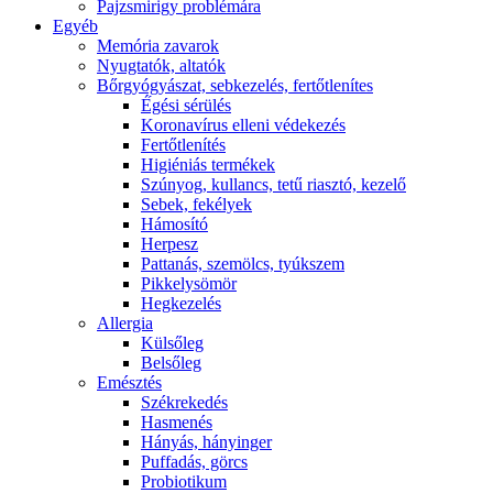
Pajzsmirigy problémára
Egyéb
Memória zavarok
Nyugtatók, altatók
Bőrgyógyászat, sebkezelés, fertőtlenítes
É́gési sérülés
Koronavírus elleni védekezés
Fertőtlenítés
Higiéniás termékek
Szúnyog, kullancs, tetű riasztó, kezelő
Sebek, fekélyek
Hámosító
Herpesz
Pattanás, szemölcs, tyúkszem
Pikkelysömör
Hegkezelés
Allergia
Külsőleg
Belsőleg
Emésztés
Székrekedés
Hasmenés
Hányás, hányinger
Puffadás, görcs
Probiotikum