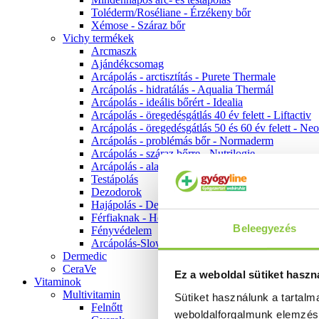
Toléderm/Roséliane - Érzékeny bőr
Xémose - Száraz bőr
Vichy termékek
Arcmaszk
Ajándékcsomag
Arcápolás - arctisztítás - Purete Thermale
Arcápolás - hidratálás - Aqualia Thermál
Arcápolás - ideális bőrért - Idealia
Arcápolás - öregedésgátlás 40 év felett - Liftactiv
Arcápolás - öregedésgátlás 50 és 60 év felett - Ne
Arcápolás - problémás bőr - Normaderm
Arcápolás - száraz bőrre - Nutrilogie
Arcápolás - alapozók
Testápolás
Dezodorok
Hajápolás - Dercos
Férfiaknak - Homme
Beleegyezés
Fényvédelem
Arcápolás-Slow Age
Dermedic
CeraVe
Ez a weboldal sütiket haszn
Vitaminok
Multivitamin
Sütiket használunk a tartal
Felnőtt
weboldalforgalmunk elemzé