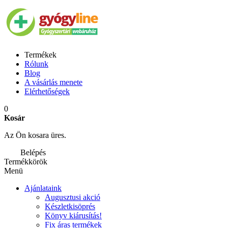
Termékek
Rólunk
Blog
A vásárlás menete
Elérhetőségek
0
Kosár
Az Ön kosara üres.
Belépés
Termékkörök
Menü
Ajánlataink
Augusztusi akció
Készletkisöprés
Könyv kiárusítás!
Fix áras termékek