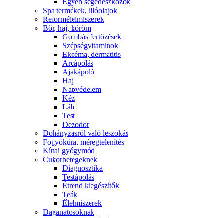
Egyéb segédeszközök
Spa termékek, illóolajok
Reformélelmiszerek
Bőr, haj, köröm
Gombás fertőzések
Szépségvitaminok
Ekcéma, dermatitis
Arcápolás
Ajakápoló
Haj
Napvédelem
Kéz
Láb
Test
Dezodor
Dohányzásról való leszokás
Fogyókúra, méregtelenítés
Kínai gyógymód
Cukorbetegeknek
Diagnosztika
Testápolás
É́trend kiegészítők
Teák
É́lelmiszerek
Daganatosoknak