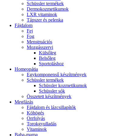
Schüssler termékek
Dermokozmetikumok
LXR vitaminok
Tápszer és pelenka
Fájdalom
Fej
Fog
Menstruációs
Mozgásszervi
Külsőleg
Belsőleg
Sportoláshoz
Homeopátia
Egykomponensű készítmények
Schüssler termékek
Schüssler kozmetikumok
Schüssler sók
Összetett készítmények
Megfázás
Fájdalom és lázcsillapítók
Köhögés
Orrfolyás
Torokgyulladás
Vitaminok
Baba-mama