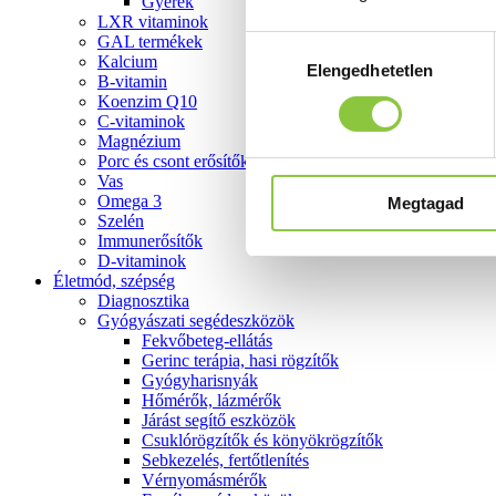
Gyerek
LXR vitaminok
GAL termékek
Hozzájárulás
Kalcium
Elengedhetetlen
kiválasztása
B-vitamin
Koenzim Q10
C-vitaminok
Magnézium
Porc és csont erősítők
Vas
Omega 3
Megtagad
Szelén
Immunerősítők
D-vitaminok
Életmód, szépség
Diagnosztika
Gyógyászati segédeszközök
Fekvőbeteg-ellátás
Gerinc terápia, hasi rögzítők
Gyógyharisnyák
Hőmérők, lázmérők
Járást segítő eszközök
Csuklórögzítők és könyökrögzítők
Sebkezelés, fertőtlenítés
Vérnyomásmérők