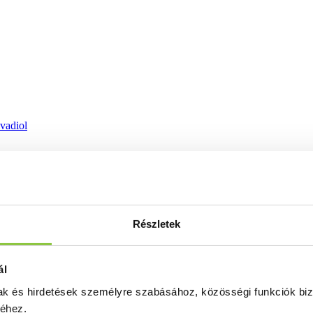
ovadiol
Részletek
ál
mak és hirdetések személyre szabásához, közösségi funkciók biz
séhez.