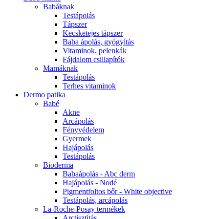
Babáknak
Testápolás
Tápszer
Kecsketejes tápszer
Baba ápolás, gyógyítás
Vitaminok, pelenkák
Fájdalom csillapítók
Mamáknak
Testápolás
Terhes vitaminok
Dermo patika
Babé
Akne
Arcápolás
Fényvédelem
Gyermek
Hajápolás
Testápolás
Bioderma
Babaápolás - Abc derm
Hajápolás - Nodé
Pigmentfoltos bőr - White objective
Testápolás, arcápolás
La-Roche-Posay termékek
Arctisztítás