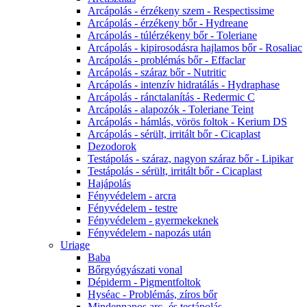
Arcápolás - érzékeny szem - Respectissime
Arcápolás - érzékeny bőr - Hydreane
Arcápolás - túlérzékeny bőr - Toleriane
Arcápolás - kipirosodásra hajlamos bőr - Rosaliac
Arcápolás - problémás bőr - Effaclar
Arcápolás - száraz bőr - Nutritic
Arcápolás - intenzív hidratálás - Hydraphase
Arcápolás - ránctalanítás - Redermic C
Arcápolás - alapozók - Toleriane Teint
Arcápolás - hámlás, vörös foltok - Kerium DS
Arcápolás - sérült, irritált bőr - Cicaplast
Dezodorok
Testápolás - száraz, nagyon száraz bőr - Lipikar
Testápolás - sérült, irritált bőr - Cicaplast
Hajápolás
Fényvédelem - arcra
Fényvédelem - testre
Fényvédelem - gyermekeknek
Fényvédelem - napozás után
Uriage
Baba
Bőrgyógyászati vonal
Dépiderm - Pigmentfoltok
Hyséac - Problémás, zíros bőr
Mindennapos arc- és testápolás