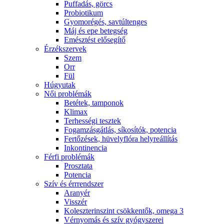
Puffadás, görcs
Probiotikum
Gyomorégés, savtúltenges
Máj és epe betegség
Emésztést elősegítő
Érzékszervek
Szem
Orr
Fül
Húgyutak
Női problémák
Betétek, tamponok
Klimax
Terhességi tesztek
Fogamzásgátlás, síkosítók, potencia
Fertőzések, hüvelyflóra helyreállítás
Inkontinencia
Férfi problémák
Prosztata
Potencia
Szív és érrrendszer
Aranyér
Visszér
Koleszterinszint csökkentők, omega 3
Vérnyomás és szív gyógyszerei