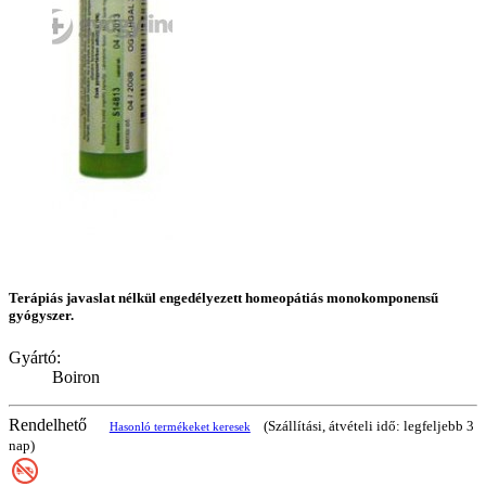
Terápiás javaslat nélkül engedélyezett homeopátiás monokomponensű
gyógyszer.
Gyártó:
Boiron
Rendelhető
(Szállítási, átvételi idő: legfeljebb 3
Hasonló termékeket keresek
nap)