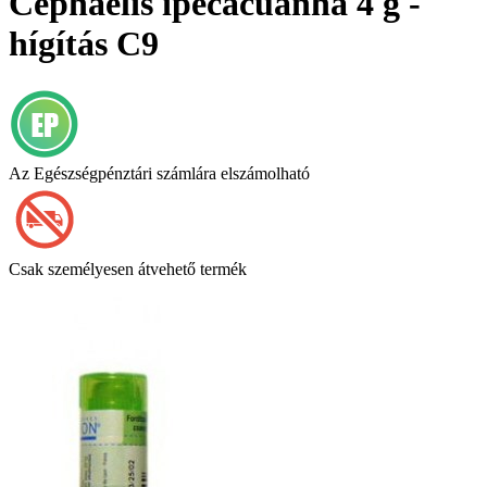
Cephaelis ipecacuanha 4 g -
hígítás C9
Az Egészségpénztári számlára elszámolható
Csak személyesen átvehető termék