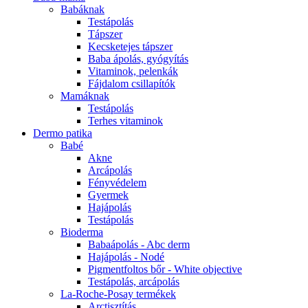
Babáknak
Testápolás
Tápszer
Kecsketejes tápszer
Baba ápolás, gyógyítás
Vitaminok, pelenkák
Fájdalom csillapítók
Mamáknak
Testápolás
Terhes vitaminok
Dermo patika
Babé
Akne
Arcápolás
Fényvédelem
Gyermek
Hajápolás
Testápolás
Bioderma
Babaápolás - Abc derm
Hajápolás - Nodé
Pigmentfoltos bőr - White objective
Testápolás, arcápolás
La-Roche-Posay termékek
Arctisztítás