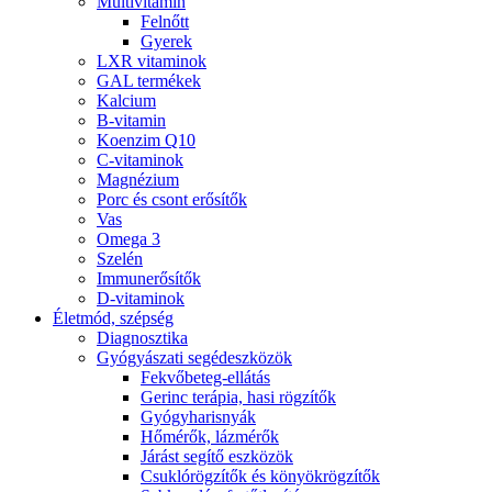
Multivitamin
Felnőtt
Gyerek
LXR vitaminok
GAL termékek
Kalcium
B-vitamin
Koenzim Q10
C-vitaminok
Magnézium
Porc és csont erősítők
Vas
Omega 3
Szelén
Immunerősítők
D-vitaminok
Életmód, szépség
Diagnosztika
Gyógyászati segédeszközök
Fekvőbeteg-ellátás
Gerinc terápia, hasi rögzítők
Gyógyharisnyák
Hőmérők, lázmérők
Járást segítő eszközök
Csuklórögzítők és könyökrögzítők