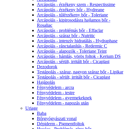
Arcápolás - érzékeny szem - Respectissime
Arcápolás - érzékeny bőr - Hydreane
Arcápolás - túlérzékeny bőr - Toleriane
Arcápolás - kipirosodásra hajlamos bőr -
Rosaliac
Arcápolás - problémás bőr - Effaclar
Arcápolás - száraz bőr - Nutritic
Arcápolás - intenzív hidratálás - Hydraphase
Arcápolás - ránctalanítás - Redermic C
Arcápolás - alapozók - Toleriane Teint
Arcápolás - hámlás, vörös foltok - Kerium DS
Arcápolás - sérült, irritált bőr - Cicaplast
Dezodorok
Testápolás - száraz, nagyon száraz bőr - Lipikar
Testápolás - sérült, irritált bőr - Cicaplast
Hajápolás
Fényvédelem - arcra
Fényvédelem - testre
Fényvédelem - gyermekeknek
Fényvédelem - napozás után
Uriage
Baba
Bőrgyógyászati vonal
Dépiderm - Pigmentfoltok
Hyséac - Problémás, zíros bőr