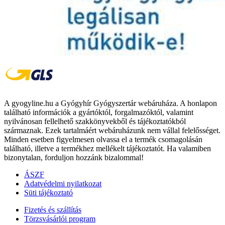
A gyogyline.hu a Gyógyhír Gyógyszertár webáruháza. A honlapon
található információk a gyártóktól, forgalmazóktól, valamint
nyilvánosan fellelhető szakkönyvekből és tájékoztatókból
származnak. Ezek tartalmáért webáruházunk nem vállal felelősséget.
Minden esetben figyelmesen olvassa el a termék csomagolásán
található, illetve a termékhez mellékelt tájékoztatót. Ha valamiben
bizonytalan, forduljon hozzánk bizalommal!
ÁSZF
Adatvédelmi nyilatkozat
Süti tájékoztató
Fizetés és szállítás
Törzsvásárlói program