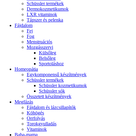
Schüssler termékek
Dermokozmetikumok
LXR vitaminok
Tápszer és pelenka
Fájdalom
Fej
Fog
Menstruációs
Mozgásszervi
Külsőleg
Belsőleg
Sportoláshoz
Homeopátia
Egykomponensű készítmények
Schüssler termékek
Schüssler kozmetikumok
Schüssler sók
Összetett készítmények
Megfázás
Fájdalom és lázcsillapítók
Köhögés
Orrfolyás
Torokgyulladás
Vitaminok
Baba-mama