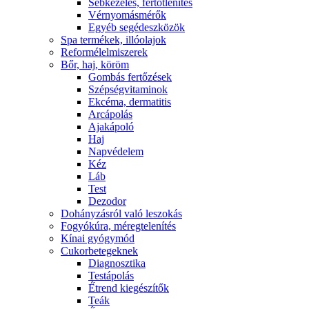
Sebkezelés, fertőtlenítés
Vérnyomásmérők
Egyéb segédeszközök
Spa termékek, illóolajok
Reformélelmiszerek
Bőr, haj, köröm
Gombás fertőzések
Szépségvitaminok
Ekcéma, dermatitis
Arcápolás
Ajakápoló
Haj
Napvédelem
Kéz
Láb
Test
Dezodor
Dohányzásról való leszokás
Fogyókúra, méregtelenítés
Kínai gyógymód
Cukorbetegeknek
Diagnosztika
Testápolás
É́trend kiegészítők
Teák