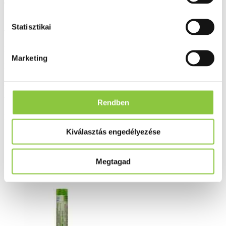
Tájékozódjon homeopátiás könyveinkből.
A kockázatokról és mellékhatásokról olvassa el a betegtájékoztatót,
Statisztikai
vagy kérdezze meg kezelőorvosát, gyógyszerészét!
Bővebben ...
Marketing
Ingyenes szállítás 18 000 Ft felett
Minőségellenőrzött termékek
Valós gyógyszertári háttér
Rendben
Folyamatos akciók
Kiválasztás engedélyezése
Ezek is érdekelhetik Önt
Megtagad