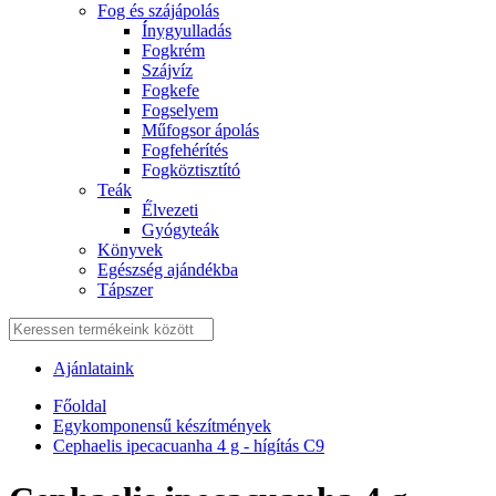
Fog és szájápolás
Í́nygyulladás
Fogkrém
Szájvíz
Fogkefe
Fogselyem
Műfogsor ápolás
Fogfehérítés
Fogköztisztító
Teák
É́lvezeti
Gyógyteák
Könyvek
Egészség ajándékba
Tápszer
Ajánlataink
Főoldal
Egykomponensű készítmények
Cephaelis ipecacuanha 4 g - hígítás C9