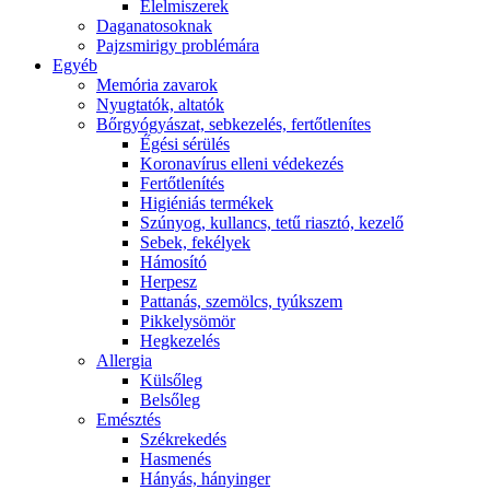
É́lelmiszerek
Daganatosoknak
Pajzsmirigy problémára
Egyéb
Memória zavarok
Nyugtatók, altatók
Bőrgyógyászat, sebkezelés, fertőtlenítes
É́gési sérülés
Koronavírus elleni védekezés
Fertőtlenítés
Higiéniás termékek
Szúnyog, kullancs, tetű riasztó, kezelő
Sebek, fekélyek
Hámosító
Herpesz
Pattanás, szemölcs, tyúkszem
Pikkelysömör
Hegkezelés
Allergia
Külsőleg
Belsőleg
Emésztés
Székrekedés
Hasmenés
Hányás, hányinger