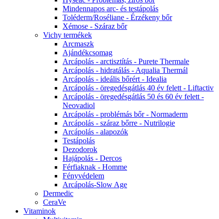
Mindennapos arc- és testápolás
Toléderm/Roséliane - Érzékeny bőr
Xémose - Száraz bőr
Vichy termékek
Arcmaszk
Ajándékcsomag
Arcápolás - arctisztítás - Purete Thermale
Arcápolás - hidratálás - Aqualia Thermál
Arcápolás - ideális bőrért - Idealia
Arcápolás - öregedésgátlás 40 év felett - Liftactiv
Arcápolás - öregedésgátlás 50 és 60 év felett -
Neovadiol
Arcápolás - problémás bőr - Normaderm
Arcápolás - száraz bőrre - Nutrilogie
Arcápolás - alapozók
Testápolás
Dezodorok
Hajápolás - Dercos
Férfiaknak - Homme
Fényvédelem
Arcápolás-Slow Age
Dermedic
CeraVe
Vitaminok