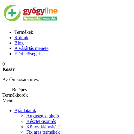
Termékek
Rólunk
Blog
A vásárlás menete
Elérhetőségek
0
Kosár
Az Ön kosara üres.
Belépés
Termékkörök
Menü
Ajánlataink
Augusztusi akció
Készletkisöprés
Könyv kiárusítás!
Fix áras termékek