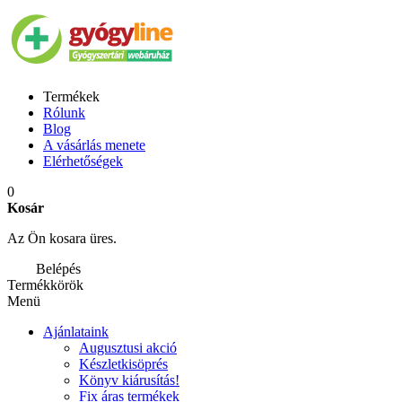
Termékek
Rólunk
Blog
A vásárlás menete
Elérhetőségek
0
Kosár
Az Ön kosara üres.
Belépés
Termékkörök
Menü
Ajánlataink
Augusztusi akció
Készletkisöprés
Könyv kiárusítás!
Fix áras termékek