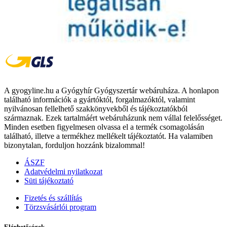
A gyogyline.hu a Gyógyhír Gyógyszertár webáruháza. A honlapon
található információk a gyártóktól, forgalmazóktól, valamint
nyilvánosan fellelhető szakkönyvekből és tájékoztatókból
származnak. Ezek tartalmáért webáruházunk nem vállal felelősséget.
Minden esetben figyelmesen olvassa el a termék csomagolásán
található, illetve a termékhez mellékelt tájékoztatót. Ha valamiben
bizonytalan, forduljon hozzánk bizalommal!
ÁSZF
Adatvédelmi nyilatkozat
Süti tájékoztató
Fizetés és szállítás
Törzsvásárlói program
Elérhetőségek