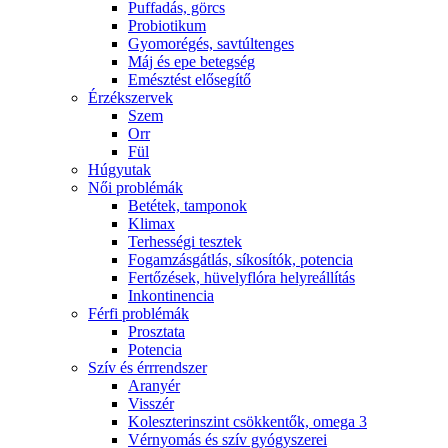
Puffadás, görcs
Probiotikum
Gyomorégés, savtúltenges
Máj és epe betegség
Emésztést elősegítő
Érzékszervek
Szem
Orr
Fül
Húgyutak
Női problémák
Betétek, tamponok
Klimax
Terhességi tesztek
Fogamzásgátlás, síkosítók, potencia
Fertőzések, hüvelyflóra helyreállítás
Inkontinencia
Férfi problémák
Prosztata
Potencia
Szív és érrrendszer
Aranyér
Visszér
Koleszterinszint csökkentők, omega 3
Vérnyomás és szív gyógyszerei