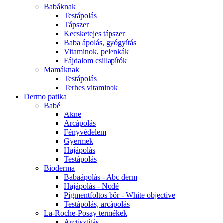
Babáknak
Testápolás
Tápszer
Kecsketejes tápszer
Baba ápolás, gyógyítás
Vitaminok, pelenkák
Fájdalom csillapítók
Mamáknak
Testápolás
Terhes vitaminok
Dermo patika
Babé
Akne
Arcápolás
Fényvédelem
Gyermek
Hajápolás
Testápolás
Bioderma
Babaápolás - Abc derm
Hajápolás - Nodé
Pigmentfoltos bőr - White objective
Testápolás, arcápolás
La-Roche-Posay termékek
Arctisztítás