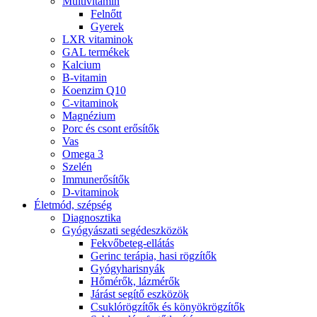
Multivitamin
Felnőtt
Gyerek
LXR vitaminok
GAL termékek
Kalcium
B-vitamin
Koenzim Q10
C-vitaminok
Magnézium
Porc és csont erősítők
Vas
Omega 3
Szelén
Immunerősítők
D-vitaminok
Életmód, szépség
Diagnosztika
Gyógyászati segédeszközök
Fekvőbeteg-ellátás
Gerinc terápia, hasi rögzítők
Gyógyharisnyák
Hőmérők, lázmérők
Járást segítő eszközök
Csuklórögzítők és könyökrögzítők