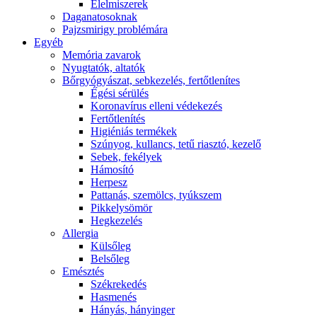
É́lelmiszerek
Daganatosoknak
Pajzsmirigy problémára
Egyéb
Memória zavarok
Nyugtatók, altatók
Bőrgyógyászat, sebkezelés, fertőtlenítes
É́gési sérülés
Koronavírus elleni védekezés
Fertőtlenítés
Higiéniás termékek
Szúnyog, kullancs, tetű riasztó, kezelő
Sebek, fekélyek
Hámosító
Herpesz
Pattanás, szemölcs, tyúkszem
Pikkelysömör
Hegkezelés
Allergia
Külsőleg
Belsőleg
Emésztés
Székrekedés
Hasmenés
Hányás, hányinger