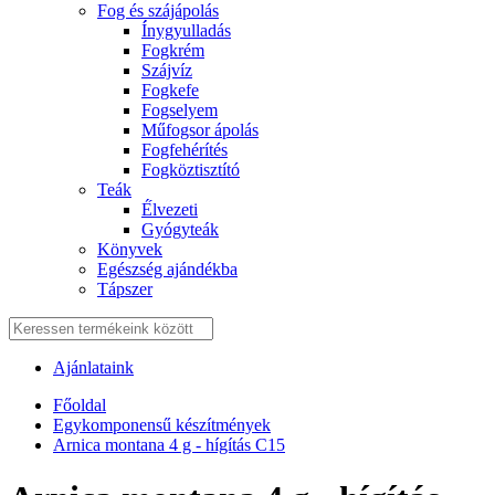
Fog és szájápolás
Í́nygyulladás
Fogkrém
Szájvíz
Fogkefe
Fogselyem
Műfogsor ápolás
Fogfehérítés
Fogköztisztító
Teák
É́lvezeti
Gyógyteák
Könyvek
Egészség ajándékba
Tápszer
Ajánlataink
Főoldal
Egykomponensű készítmények
Arnica montana 4 g - hígítás C15