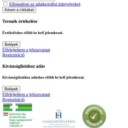
Elfogadom az adatkezelési irányelveket
Kérem a cikkeket
Termék értékelése
Értékeléshez előbb be kell jelentkezni.
Belépek
Elfelejtettem a jelszavamat
Regisztráció
Kívánságlistához adás
Kívánságlistához adáshoz előbb be kell jelentkezni.
Belépek
Elfelejtettem a jelszavamat
Regisztráció