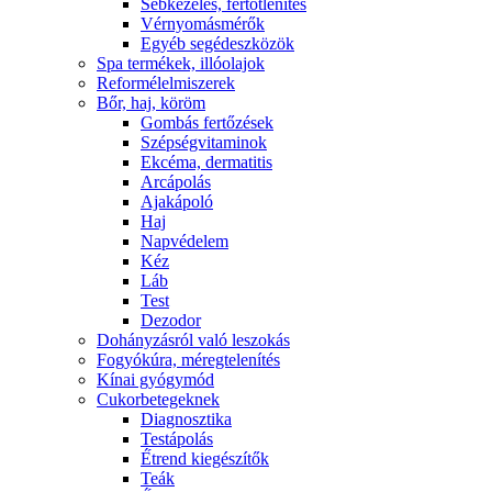
Sebkezelés, fertőtlenítés
Vérnyomásmérők
Egyéb segédeszközök
Spa termékek, illóolajok
Reformélelmiszerek
Bőr, haj, köröm
Gombás fertőzések
Szépségvitaminok
Ekcéma, dermatitis
Arcápolás
Ajakápoló
Haj
Napvédelem
Kéz
Láb
Test
Dezodor
Dohányzásról való leszokás
Fogyókúra, méregtelenítés
Kínai gyógymód
Cukorbetegeknek
Diagnosztika
Testápolás
É́trend kiegészítők
Teák