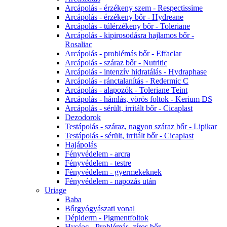
Arcápolás - érzékeny szem - Respectissime
Arcápolás - érzékeny bőr - Hydreane
Arcápolás - túlérzékeny bőr - Toleriane
Arcápolás - kipirosodásra hajlamos bőr -
Rosaliac
Arcápolás - problémás bőr - Effaclar
Arcápolás - száraz bőr - Nutritic
Arcápolás - intenzív hidratálás - Hydraphase
Arcápolás - ránctalanítás - Redermic C
Arcápolás - alapozók - Toleriane Teint
Arcápolás - hámlás, vörös foltok - Kerium DS
Arcápolás - sérült, irritált bőr - Cicaplast
Dezodorok
Testápolás - száraz, nagyon száraz bőr - Lipikar
Testápolás - sérült, irritált bőr - Cicaplast
Hajápolás
Fényvédelem - arcra
Fényvédelem - testre
Fényvédelem - gyermekeknek
Fényvédelem - napozás után
Uriage
Baba
Bőrgyógyászati vonal
Dépiderm - Pigmentfoltok
Hyséac - Problémás, zíros bőr