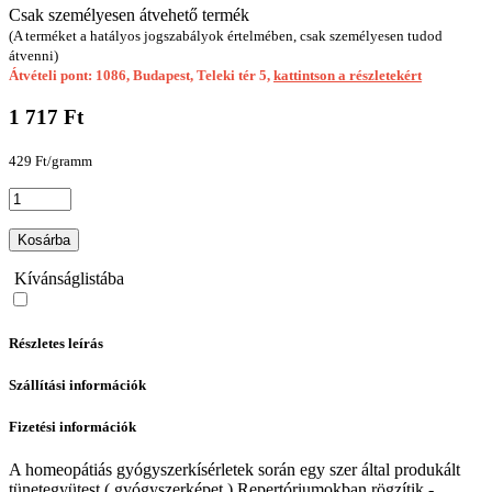
Csak személyesen átvehető termék
(A terméket a hatályos jogszabályok értelmében, csak személyesen tudod
átvenni)
Átvételi pont: 1086, Budapest, Teleki tér 5,
kattintson a részletekért
1 717 Ft
429 Ft/gramm
Kosárba
Kívánságlistába
Részletes leírás
Szállítási információk
Fizetési információk
A homeopátiás gyógyszerkísérletek során egy szer által produkált
tünetegyütest ( gyógyszerképet ) Repertóriumokban rögzítik -