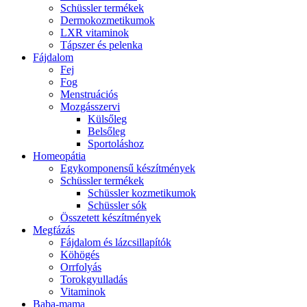
Schüssler termékek
Dermokozmetikumok
LXR vitaminok
Tápszer és pelenka
Fájdalom
Fej
Fog
Menstruációs
Mozgásszervi
Külsőleg
Belsőleg
Sportoláshoz
Homeopátia
Egykomponensű készítmények
Schüssler termékek
Schüssler kozmetikumok
Schüssler sók
Összetett készítmények
Megfázás
Fájdalom és lázcsillapítók
Köhögés
Orrfolyás
Torokgyulladás
Vitaminok
Baba-mama