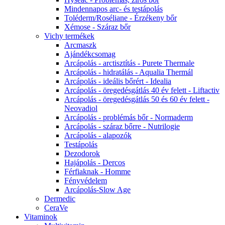
Mindennapos arc- és testápolás
Toléderm/Roséliane - Érzékeny bőr
Xémose - Száraz bőr
Vichy termékek
Arcmaszk
Ajándékcsomag
Arcápolás - arctisztítás - Purete Thermale
Arcápolás - hidratálás - Aqualia Thermál
Arcápolás - ideális bőrért - Idealia
Arcápolás - öregedésgátlás 40 év felett - Liftactiv
Arcápolás - öregedésgátlás 50 és 60 év felett -
Neovadiol
Arcápolás - problémás bőr - Normaderm
Arcápolás - száraz bőrre - Nutrilogie
Arcápolás - alapozók
Testápolás
Dezodorok
Hajápolás - Dercos
Férfiaknak - Homme
Fényvédelem
Arcápolás-Slow Age
Dermedic
CeraVe
Vitaminok