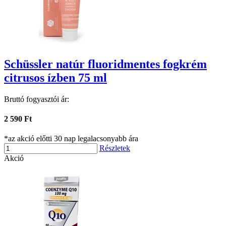
Schüssler natúr fluoridmentes fogkrém
citrusos ízben 75 ml
Bruttó fogyasztói ár:
2 590 Ft
*az akció előtti 30 nap legalacsonyabb ára
Részletek
Akció