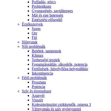
Puffadás, görcs
Probiotikum
Gyomorégés, savtúltenges
Máj és epe betegség
Emésztést elősegítő
Érzékszervek
Szem
Orr
Fül
Húgyutak
Női problémák
Betétek, tamponok
Klimax
Terhességi tesztek
Fogamzásgátlás, síkosítók, potencia
Fertőzések, hüvelyflóra helyreállítás
Inkontinencia
Férfi problémák
Prosztata
Potencia
Szív és érrrendszer
Aranyér
Visszér
Koleszterinszint csökkentők, omega 3
Vérnyomás és szív gyógyszerei