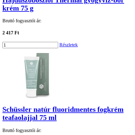
krém 75 g
Bruttó fogyasztói ár:
2 417 Ft
Részletek
Schüssler natúr fluoridmentes fogkrém
teafaolajjal 75 ml
Bruttó fogyasztói ár: