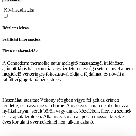
Kívánságlistába
Részletes leírás
Szállítási információk
Fizetési információk
A Cannaderm thermolka natúr melegítő masszázsgél különösen
ajánlott fájós hát, izomláz vagy ízületi merevség esetén, mivel a nem
megfelelő vérkeringés fokozásával oldja a fájdalmat, és növeli a
kihűlt végtagok hőmérsékletét.
Használati utasítás: Vékony rétegben vigye fel gélt az érintett
területre, és masszírozza a bőrbe. A masszázs során ne alkalmazza
nyálkahártyán, sérült bőrön vagy annak közelében, illetve a szemek
és az ajkak területén. Alkalmazás után alaposan mosson kezet. 3
éves kor alatti gyermekeknél nem alkalmazható.