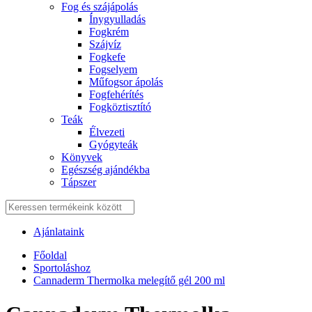
Fog és szájápolás
Í́nygyulladás
Fogkrém
Szájvíz
Fogkefe
Fogselyem
Műfogsor ápolás
Fogfehérítés
Fogköztisztító
Teák
É́lvezeti
Gyógyteák
Könyvek
Egészség ajándékba
Tápszer
Ajánlataink
Főoldal
Sportoláshoz
Cannaderm Thermolka melegítő gél 200 ml