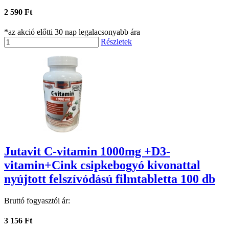
2 590 Ft
*az akció előtti 30 nap legalacsonyabb ára
Részletek
Jutavit C-vitamin 1000mg +D3-
vitamin+Cink csipkebogyó kivonattal
nyújtott felszívódású filmtabletta 100 db
Bruttó fogyasztói ár:
3 156 Ft