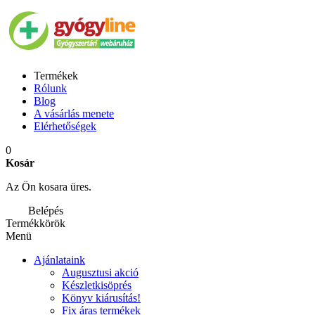
Termékek
Rólunk
Blog
A vásárlás menete
Elérhetőségek
0
Kosár
Az Ön kosara üres.
Belépés
Termékkörök
Menü
Ajánlataink
Augusztusi akció
Készletkisöprés
Könyv kiárusítás!
Fix áras termékek