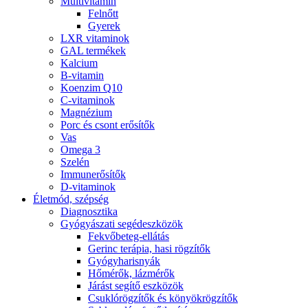
Multivitamin
Felnőtt
Gyerek
LXR vitaminok
GAL termékek
Kalcium
B-vitamin
Koenzim Q10
C-vitaminok
Magnézium
Porc és csont erősítők
Vas
Omega 3
Szelén
Immunerősítők
D-vitaminok
Életmód, szépség
Diagnosztika
Gyógyászati segédeszközök
Fekvőbeteg-ellátás
Gerinc terápia, hasi rögzítők
Gyógyharisnyák
Hőmérők, lázmérők
Járást segítő eszközök
Csuklórögzítők és könyökrögzítők