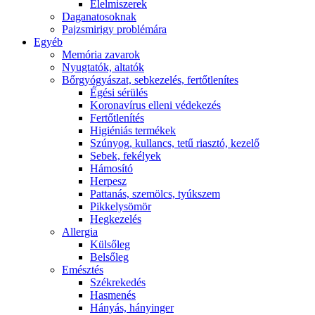
É́lelmiszerek
Daganatosoknak
Pajzsmirigy problémára
Egyéb
Memória zavarok
Nyugtatók, altatók
Bőrgyógyászat, sebkezelés, fertőtlenítes
É́gési sérülés
Koronavírus elleni védekezés
Fertőtlenítés
Higiéniás termékek
Szúnyog, kullancs, tetű riasztó, kezelő
Sebek, fekélyek
Hámosító
Herpesz
Pattanás, szemölcs, tyúkszem
Pikkelysömör
Hegkezelés
Allergia
Külsőleg
Belsőleg
Emésztés
Székrekedés
Hasmenés
Hányás, hányinger