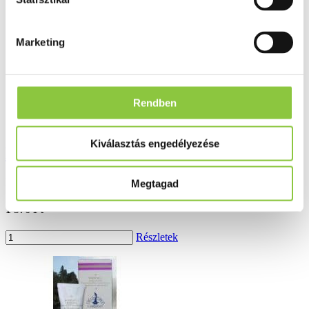
Marketing
Rendben
Kiválasztás engedélyezése
Biomed rozmaring krém forte 70 g
Bruttó fogyasztói ár:
Megtagad
1 576 Ft
Részletek