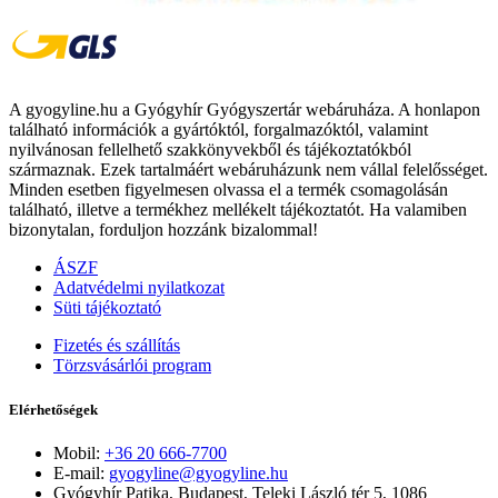
A gyogyline.hu a Gyógyhír Gyógyszertár webáruháza. A honlapon
található információk a gyártóktól, forgalmazóktól, valamint
nyilvánosan fellelhető szakkönyvekből és tájékoztatókból
származnak. Ezek tartalmáért webáruházunk nem vállal felelősséget.
Minden esetben figyelmesen olvassa el a termék csomagolásán
található, illetve a termékhez mellékelt tájékoztatót. Ha valamiben
bizonytalan, forduljon hozzánk bizalommal!
ÁSZF
Adatvédelmi nyilatkozat
Süti tájékoztató
Fizetés és szállítás
Törzsvásárlói program
Elérhetőségek
Mobil:
+36 20 666-7700
E-mail:
gyogyline@gyogyline.hu
Gyógyhír Patika, Budapest, Teleki László tér 5, 1086