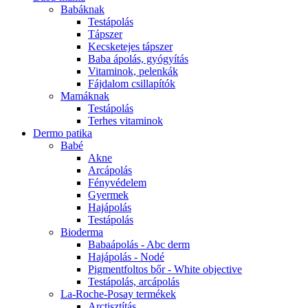
Babáknak
Testápolás
Tápszer
Kecsketejes tápszer
Baba ápolás, gyógyítás
Vitaminok, pelenkák
Fájdalom csillapítók
Mamáknak
Testápolás
Terhes vitaminok
Dermo patika
Babé
Akne
Arcápolás
Fényvédelem
Gyermek
Hajápolás
Testápolás
Bioderma
Babaápolás - Abc derm
Hajápolás - Nodé
Pigmentfoltos bőr - White objective
Testápolás, arcápolás
La-Roche-Posay termékek
Arctisztítás