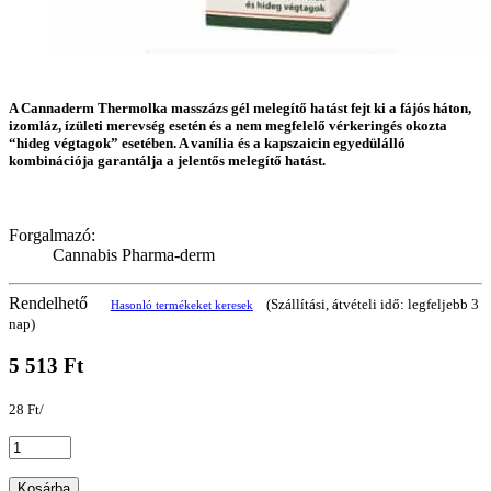
A Cannaderm Thermolka masszázs gél melegítő hatást fejt ki a fájós háton,
izomláz, ízületi merevség esetén és a nem megfelelő vérkeringés okozta
“hideg végtagok” esetében. A vanília és a kapszaicin egyedülálló
kombinációja garantálja a jelentős melegítő hatást.
Forgalmazó:
Cannabis Pharma-derm
Rendelhető
(Szállítási, átvételi idő: legfeljebb 3
Hasonló termékeket keresek
nap)
5 513 Ft
28 Ft/
Kosárba