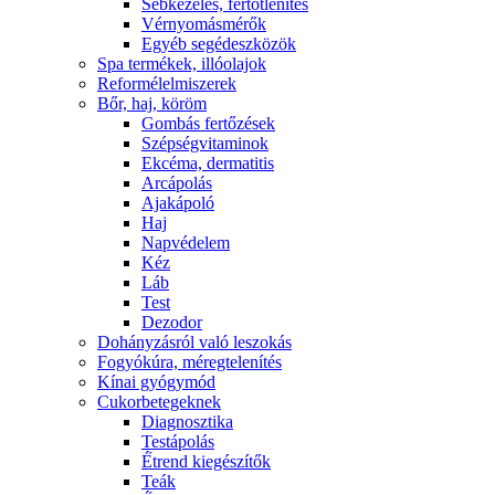
Sebkezelés, fertőtlenítés
Vérnyomásmérők
Egyéb segédeszközök
Spa termékek, illóolajok
Reformélelmiszerek
Bőr, haj, köröm
Gombás fertőzések
Szépségvitaminok
Ekcéma, dermatitis
Arcápolás
Ajakápoló
Haj
Napvédelem
Kéz
Láb
Test
Dezodor
Dohányzásról való leszokás
Fogyókúra, méregtelenítés
Kínai gyógymód
Cukorbetegeknek
Diagnosztika
Testápolás
É́trend kiegészítők
Teák