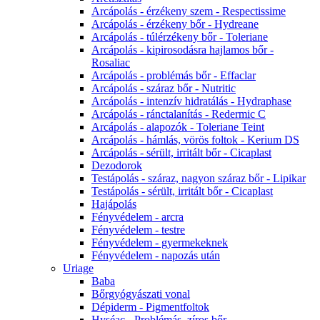
Arcápolás - érzékeny szem - Respectissime
Arcápolás - érzékeny bőr - Hydreane
Arcápolás - túlérzékeny bőr - Toleriane
Arcápolás - kipirosodásra hajlamos bőr -
Rosaliac
Arcápolás - problémás bőr - Effaclar
Arcápolás - száraz bőr - Nutritic
Arcápolás - intenzív hidratálás - Hydraphase
Arcápolás - ránctalanítás - Redermic C
Arcápolás - alapozók - Toleriane Teint
Arcápolás - hámlás, vörös foltok - Kerium DS
Arcápolás - sérült, irritált bőr - Cicaplast
Dezodorok
Testápolás - száraz, nagyon száraz bőr - Lipikar
Testápolás - sérült, irritált bőr - Cicaplast
Hajápolás
Fényvédelem - arcra
Fényvédelem - testre
Fényvédelem - gyermekeknek
Fényvédelem - napozás után
Uriage
Baba
Bőrgyógyászati vonal
Dépiderm - Pigmentfoltok
Hyséac - Problémás, zíros bőr