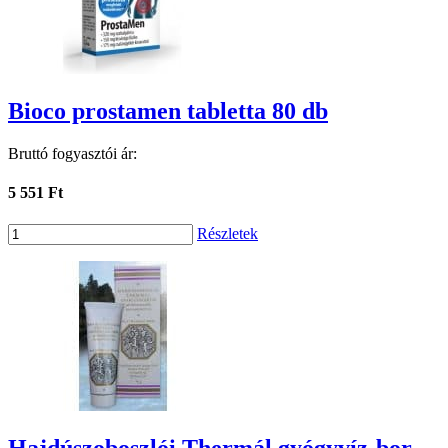
Bioco prostamen tabletta 80 db
Bruttó fogyasztói ár:
5 551 Ft
Részletek
Hajdúszoboszlói Thermál gyógyvíz-bor