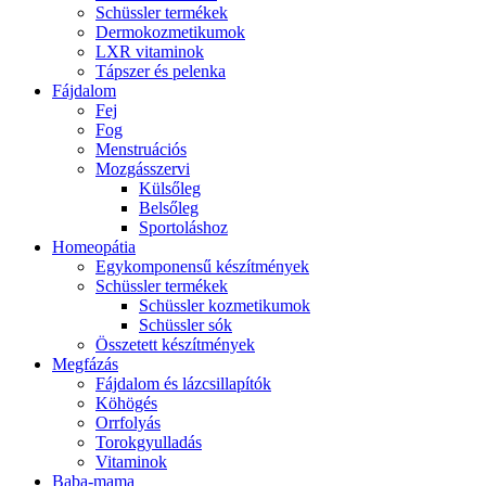
Schüssler termékek
Dermokozmetikumok
LXR vitaminok
Tápszer és pelenka
Fájdalom
Fej
Fog
Menstruációs
Mozgásszervi
Külsőleg
Belsőleg
Sportoláshoz
Homeopátia
Egykomponensű készítmények
Schüssler termékek
Schüssler kozmetikumok
Schüssler sók
Összetett készítmények
Megfázás
Fájdalom és lázcsillapítók
Köhögés
Orrfolyás
Torokgyulladás
Vitaminok
Baba-mama