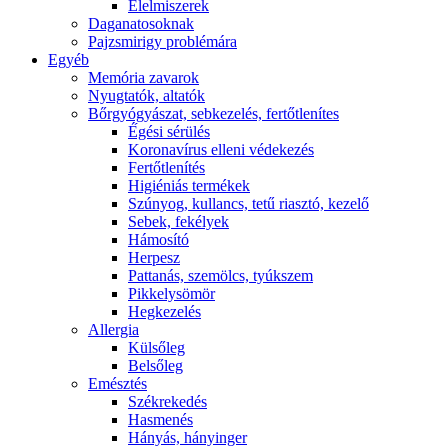
É́lelmiszerek
Daganatosoknak
Pajzsmirigy problémára
Egyéb
Memória zavarok
Nyugtatók, altatók
Bőrgyógyászat, sebkezelés, fertőtlenítes
É́gési sérülés
Koronavírus elleni védekezés
Fertőtlenítés
Higiéniás termékek
Szúnyog, kullancs, tetű riasztó, kezelő
Sebek, fekélyek
Hámosító
Herpesz
Pattanás, szemölcs, tyúkszem
Pikkelysömör
Hegkezelés
Allergia
Külsőleg
Belsőleg
Emésztés
Székrekedés
Hasmenés
Hányás, hányinger