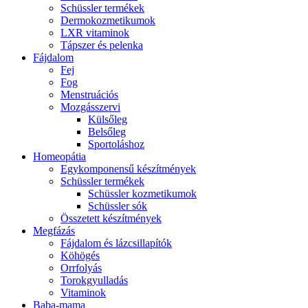
Schüssler termékek
Dermokozmetikumok
LXR vitaminok
Tápszer és pelenka
Fájdalom
Fej
Fog
Menstruációs
Mozgásszervi
Külsőleg
Belsőleg
Sportoláshoz
Homeopátia
Egykomponensű készítmények
Schüssler termékek
Schüssler kozmetikumok
Schüssler sók
Összetett készítmények
Megfázás
Fájdalom és lázcsillapítók
Köhögés
Orrfolyás
Torokgyulladás
Vitaminok
Baba-mama