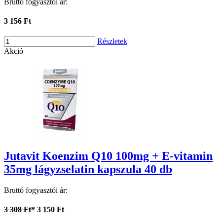
Bruttó fogyasztói ár:
3 156 Ft
Részletek
Akció
Jutavit Koenzim Q10 100mg + E-vitamin
35mg lágyzselatin kapszula 40 db
Bruttó fogyasztói ár:
3 308 Ft*
3 150 Ft