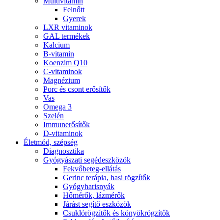
Multivitamin
Felnőtt
Gyerek
LXR vitaminok
GAL termékek
Kalcium
B-vitamin
Koenzim Q10
C-vitaminok
Magnézium
Porc és csont erősítők
Vas
Omega 3
Szelén
Immunerősítők
D-vitaminok
Életmód, szépség
Diagnosztika
Gyógyászati segédeszközök
Fekvőbeteg-ellátás
Gerinc terápia, hasi rögzítők
Gyógyharisnyák
Hőmérők, lázmérők
Járást segítő eszközök
Csuklórögzítők és könyökrögzítők