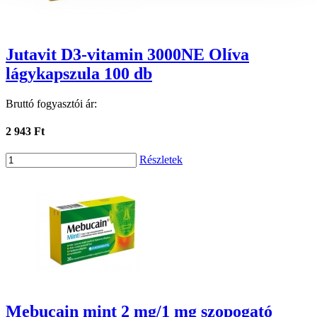
Jutavit D3-vitamin 3000NE Olíva
lágykapszula 100 db
Bruttó fogyasztói ár:
2 943 Ft
Részletek
Mebucain mint 2 mg/1 mg szopogató