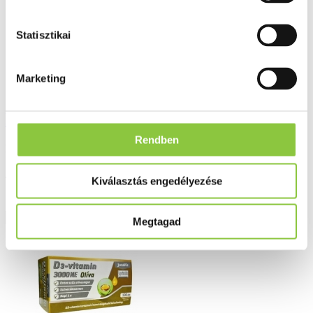
Statisztikai
Marketing
LXR Lutein Komplex kapszula 60 db
Rendben
Bruttó fogyasztói ár:
4 890 Ft
Kiválasztás engedélyezése
*az akció előtti 30 nap legalacsonyabb ára
Részletek
Megtagad