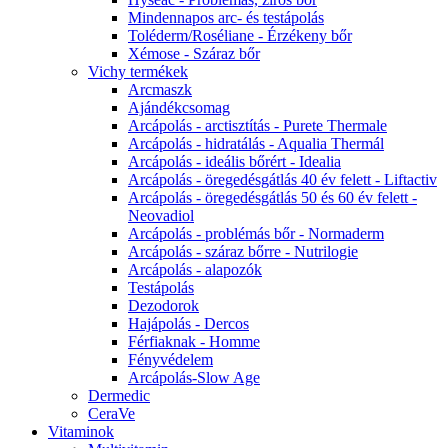
Mindennapos arc- és testápolás
Toléderm/Roséliane - Érzékeny bőr
Xémose - Száraz bőr
Vichy termékek
Arcmaszk
Ajándékcsomag
Arcápolás - arctisztítás - Purete Thermale
Arcápolás - hidratálás - Aqualia Thermál
Arcápolás - ideális bőrért - Idealia
Arcápolás - öregedésgátlás 40 év felett - Liftactiv
Arcápolás - öregedésgátlás 50 és 60 év felett -
Neovadiol
Arcápolás - problémás bőr - Normaderm
Arcápolás - száraz bőrre - Nutrilogie
Arcápolás - alapozók
Testápolás
Dezodorok
Hajápolás - Dercos
Férfiaknak - Homme
Fényvédelem
Arcápolás-Slow Age
Dermedic
CeraVe
Vitaminok