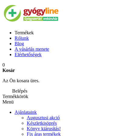
Termékek
Rólunk
Blog
A vásárlás menete
Elérhetőségek
0
Kosár
Az Ön kosara üres.
Belépés
Termékkörök
Menü
Ajánlataink
Augusztusi akció
Készletkisöprés
Könyv kiárusítás!
Fix áras termékek