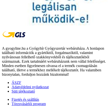
A gyogyline.hu a Gyógyhír Gyógyszertár webáruháza. A honlapon
található információk a gyártóktól, forgalmazóktól, valamint
nyilvánosan fellelhető szakkönyvekből és tájékoztatókból
származnak. Ezek tartalmáért webáruházunk nem vállal felelősséget.
Minden esetben figyelmesen olvassa el a termék csomagolásán
található, illetve a termékhez mellékelt tájékoztatót. Ha valamiben
bizonytalan, forduljon hozzánk bizalommal!
ÁSZF
Adatvédelmi nyilatkozat
Süti tájékoztató
Fizetés és szállítás
Törzsvásárlói program