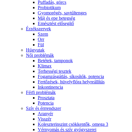
Puffadás, görcs
Probiotikum
Gyomorégés, savtúltenges
Máj és epe betegség
Emésztést elősegítő
Érzékszervek
Szem
Orr
Fül
Húgyutak
Női problémák
Betétek, tamponok
Klimax
Terhességi tesztek
Fogamzásgátlás, síkosítók, potencia
Fertőzések, hüvelyflóra helyreállítás
Inkontinencia
Férfi problémák
Prosztata
Potencia
Szív és érrrendszer
Aranyér
Visszér
Koleszterinszint csökkentők, omega 3
Vérnyomás és szív gyógyszerei