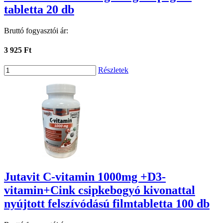
tabletta 20 db
Bruttó fogyasztói ár:
3 925 Ft
Részletek
Jutavit C-vitamin 1000mg +D3-
vitamin+Cink csipkebogyó kivonattal
nyújtott felszívódású filmtabletta 100 db