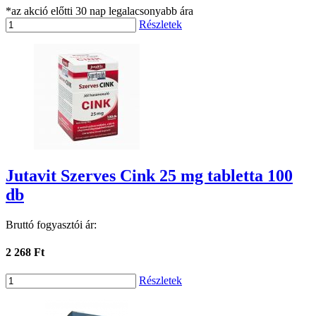
*az akció előtti 30 nap legalacsonyabb ára
Részletek
Jutavit Szerves Cink 25 mg tabletta 100
db
Bruttó fogyasztói ár:
2 268 Ft
Részletek