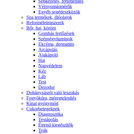
Sebkezelés, fertőtlenítés
Vérnyomásmérők
Egyéb segédeszközök
Spa termékek, illóolajok
Reformélelmiszerek
Bőr, haj, köröm
Gombás fertőzések
Szépségvitaminok
Ekcéma, dermatitis
Arcápolás
Ajakápoló
Haj
Napvédelem
Kéz
Láb
Test
Dezodor
Dohányzásról való leszokás
Fogyókúra, méregtelenítés
Kínai gyógymód
Cukorbetegeknek
Diagnosztika
Testápolás
É́trend kiegészítők
Teák