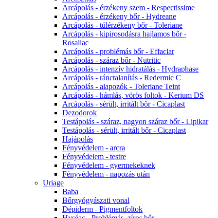
Arcápolás - érzékeny szem - Respectissime
Arcápolás - érzékeny bőr - Hydreane
Arcápolás - túlérzékeny bőr - Toleriane
Arcápolás - kipirosodásra hajlamos bőr -
Rosaliac
Arcápolás - problémás bőr - Effaclar
Arcápolás - száraz bőr - Nutritic
Arcápolás - intenzív hidratálás - Hydraphase
Arcápolás - ránctalanítás - Redermic C
Arcápolás - alapozók - Toleriane Teint
Arcápolás - hámlás, vörös foltok - Kerium DS
Arcápolás - sérült, irritált bőr - Cicaplast
Dezodorok
Testápolás - száraz, nagyon száraz bőr - Lipikar
Testápolás - sérült, irritált bőr - Cicaplast
Hajápolás
Fényvédelem - arcra
Fényvédelem - testre
Fényvédelem - gyermekeknek
Fényvédelem - napozás után
Uriage
Baba
Bőrgyógyászati vonal
Dépiderm - Pigmentfoltok
Hyséac - Problémás, zíros bőr