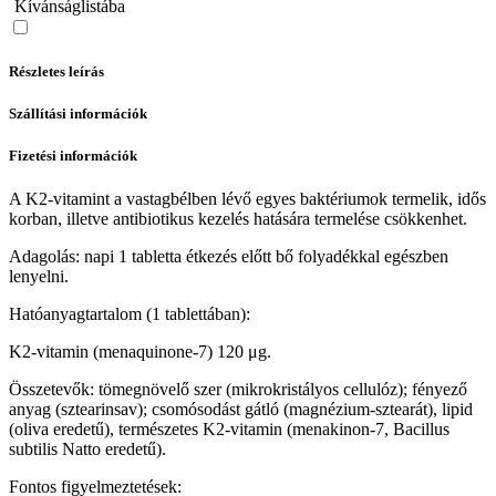
Kívánságlistába
Részletes leírás
Szállítási információk
Fizetési információk
A K2-vitamint a vastagbélben lévő egyes baktériumok termelik, idős
korban, illetve antibiotikus kezelés hatására termelése csökkenhet.
Adagolás: napi 1 tabletta étkezés előtt bő folyadékkal egészben
lenyelni.
Hatóanyagtartalom (1 tablettában):
K2-vitamin (menaquinone-7) 120 μg.
Összetevők: tömegnövelő szer (mikrokristályos cellulóz); fényező
anyag (sztearinsav); csomósodást gátló (magnézium-sztearát), lipid
(oliva eredetű), természetes K2-vitamin (menakinon-7, Bacillus
subtilis Natto eredetű).
Fontos figyelmeztetések: