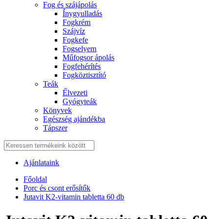
Fog és szájápolás
Í́nygyulladás
Fogkrém
Szájvíz
Fogkefe
Fogselyem
Műfogsor ápolás
Fogfehérítés
Fogköztisztító
Teák
É́lvezeti
Gyógyteák
Könyvek
Egészség ajándékba
Tápszer
Ajánlataink
Főoldal
Porc és csont erősítők
Jutavit K2-vitamin tabletta 60 db