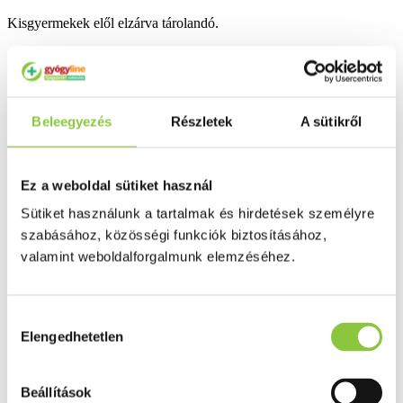
Kisgyermekek elől elzárva tárolandó.
Az étrend-kiegészítő nem helyettesíti a kiegyensúlyozott vegyes
étrendet, és az egészséges életmódot.
Az ajánlott napi fogyasztási mennyiséget ne lépje túl.
Beleegyezés
Részletek
A sütikről
Kiszerelés: 60 db.
Bővebben ...
Ez a weboldal sütiket használ
Ingyenes szállítás 18 000 Ft felett
Sütiket használunk a tartalmak és hirdetések személyre
Minőségellenőrzött termékek
szabásához, közösségi funkciók biztosításához,
Valós gyógyszertári háttér
valamint weboldalforgalmunk elemzéséhez.
Folyamatos akciók
Hozzájárulás
Ezek is érdekelhetik Önt
Elengedhetetlen
kiválasztása
Beállítások