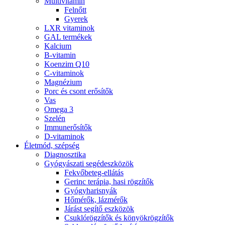
Multivitamin
Felnőtt
Gyerek
LXR vitaminok
GAL termékek
Kalcium
B-vitamin
Koenzim Q10
C-vitaminok
Magnézium
Porc és csont erősítők
Vas
Omega 3
Szelén
Immunerősítők
D-vitaminok
Életmód, szépség
Diagnosztika
Gyógyászati segédeszközök
Fekvőbeteg-ellátás
Gerinc terápia, hasi rögzítők
Gyógyharisnyák
Hőmérők, lázmérők
Járást segítő eszközök
Csuklórögzítők és könyökrögzítők