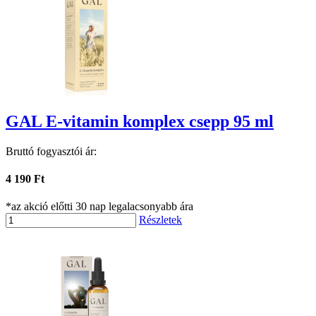
GAL E-vitamin komplex csepp 95 ml
Bruttó fogyasztói ár:
4 190 Ft
*az akció előtti 30 nap legalacsonyabb ára
Részletek