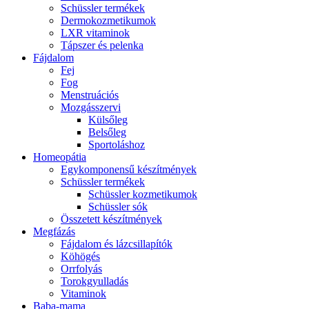
Schüssler termékek
Dermokozmetikumok
LXR vitaminok
Tápszer és pelenka
Fájdalom
Fej
Fog
Menstruációs
Mozgásszervi
Külsőleg
Belsőleg
Sportoláshoz
Homeopátia
Egykomponensű készítmények
Schüssler termékek
Schüssler kozmetikumok
Schüssler sók
Összetett készítmények
Megfázás
Fájdalom és lázcsillapítók
Köhögés
Orrfolyás
Torokgyulladás
Vitaminok
Baba-mama