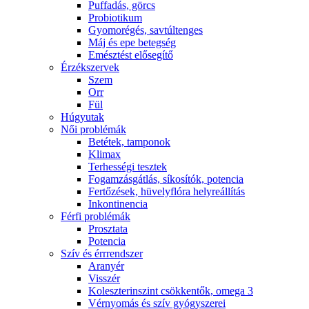
Puffadás, görcs
Probiotikum
Gyomorégés, savtúltenges
Máj és epe betegség
Emésztést elősegítő
Érzékszervek
Szem
Orr
Fül
Húgyutak
Női problémák
Betétek, tamponok
Klimax
Terhességi tesztek
Fogamzásgátlás, síkosítók, potencia
Fertőzések, hüvelyflóra helyreállítás
Inkontinencia
Férfi problémák
Prosztata
Potencia
Szív és érrrendszer
Aranyér
Visszér
Koleszterinszint csökkentők, omega 3
Vérnyomás és szív gyógyszerei