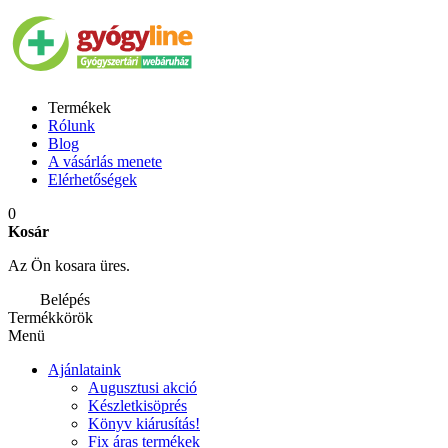
Termékek
Rólunk
Blog
A vásárlás menete
Elérhetőségek
0
Kosár
Az Ön kosara üres.
Belépés
Termékkörök
Menü
Ajánlataink
Augusztusi akció
Készletkisöprés
Könyv kiárusítás!
Fix áras termékek