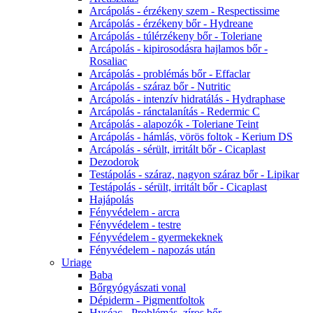
Arcápolás - érzékeny szem - Respectissime
Arcápolás - érzékeny bőr - Hydreane
Arcápolás - túlérzékeny bőr - Toleriane
Arcápolás - kipirosodásra hajlamos bőr -
Rosaliac
Arcápolás - problémás bőr - Effaclar
Arcápolás - száraz bőr - Nutritic
Arcápolás - intenzív hidratálás - Hydraphase
Arcápolás - ránctalanítás - Redermic C
Arcápolás - alapozók - Toleriane Teint
Arcápolás - hámlás, vörös foltok - Kerium DS
Arcápolás - sérült, irritált bőr - Cicaplast
Dezodorok
Testápolás - száraz, nagyon száraz bőr - Lipikar
Testápolás - sérült, irritált bőr - Cicaplast
Hajápolás
Fényvédelem - arcra
Fényvédelem - testre
Fényvédelem - gyermekeknek
Fényvédelem - napozás után
Uriage
Baba
Bőrgyógyászati vonal
Dépiderm - Pigmentfoltok
Hyséac - Problémás, zíros bőr