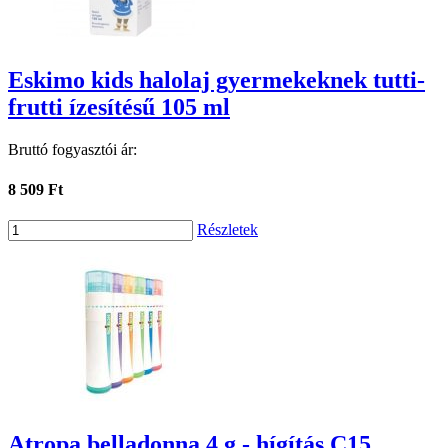
Eskimo kids halolaj gyermekeknek tutti-
frutti ízesítésű 105 ml
Bruttó fogyasztói ár:
8 509 Ft
Részletek
Atropa belladonna 4 g - hígítás C15