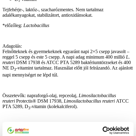
Tejfehérje-, laktóz-, szacharózmentes. Nem tartalmaz
adalékanyagokat, stabilizátort, antioxidánsokat.
*előzőleg:
Lactobacillus
Adagolás:
Felnőtteknek és gyermekeknek egyaránt napi 2×5 csepp javasolt –
reggel 5 csepp és este 5 csepp. A napi adag minimum 400 millió
L.
reuteri
DSM 17938 és ATCC PTA 5289 baktériumtörzseket és 400
NE D
-vitamint tartalmaz. Használat előtt jól felrázandó. Az ajánlott
3
napi mennyiséget ne lépd túl.
Összetevők: napraforgó-olaj, repceolaj,
Limosilactobacillus
reuteri
Protectis® DSM 17938,
Limosilactobacillus reuteri
ATCC
PTA 5289, D
-vitamin (kolekalciferol).
3
Átlagos tápérték:
100 g-ban: energia 3590 kJ/858 kcal, zsír 96 g, amelyből telített