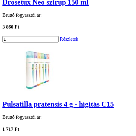
Drosetux Neo szirup 150 ml
Bruttó fogyasztói ár:
3 860 Ft
Részletek
Pulsatilla pratensis 4 g - hígítás C15
Bruttó fogyasztói ár:
1 717 Ft