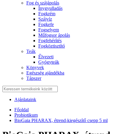
Fog és szájápolás
Í́nygyulladás
Fogkrém
Szájvíz
Fogkefe
Fogselyem
Műfogsor ápolás
Fogfehérítés
Fogköztisztító
Teák
É́lvezeti
Gyógyteák
Könyvek
Egészség ajándékba
Tápszer
Ajánlataink
Főoldal
Probiotikum
BioGaia PHARAX, étrend-kiegészítő csepp 5 ml