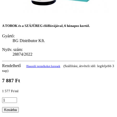
A TOROK és a SZÁJÜREG élőflórájával, 6 hónapos kortól.
Gyártó:
BG Distributor Kft.
Nyilv. szám:
28874/2022
Rendelhető
(Szállítási, átvételi idő: legfeljebb 3
Hasonló termékeket keresek
nap)
7 887 Ft
1 577 Ft/ml
Kosárba