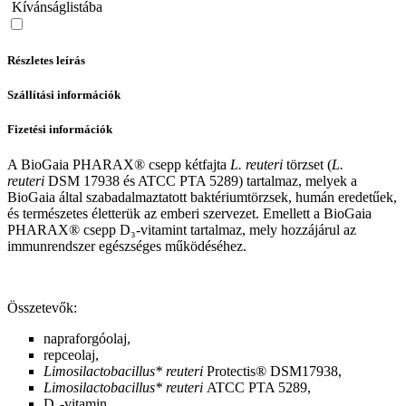
Kívánságlistába
Részletes leírás
Szállítási információk
Fizetési információk
A BioGaia PHARAX® csepp kétfajta
L. reuteri
törzset (
L.
reuteri
DSM 17938 és ATCC PTA 5289) tartalmaz, melyek a
BioGaia által szabadalmaztatott baktériumtörzsek, humán eredetűek,
és természetes életterük az emberi szervezet. Emellett a BioGaia
PHARAX®️ csepp D₃-vitamint tartalmaz, mely hozzájárul az
immunrendszer egészséges működéséhez.
Összetevők:
napraforgóolaj,
repceolaj,
Limosilactobacillus* reuteri
Protectis® DSM17938,
Limosilactobacillus* reuteri
ATCC PTA 5289,
D₃-vitamin.