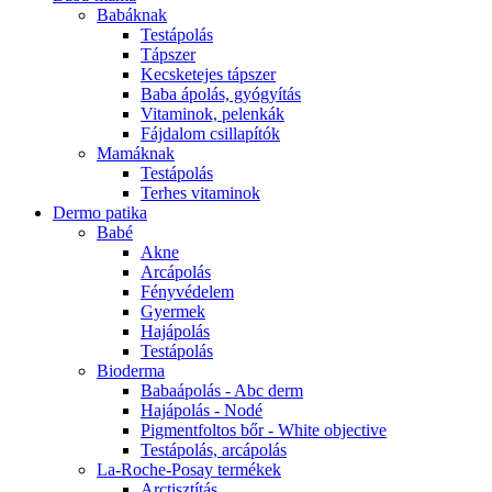
Babáknak
Testápolás
Tápszer
Kecsketejes tápszer
Baba ápolás, gyógyítás
Vitaminok, pelenkák
Fájdalom csillapítók
Mamáknak
Testápolás
Terhes vitaminok
Dermo patika
Babé
Akne
Arcápolás
Fényvédelem
Gyermek
Hajápolás
Testápolás
Bioderma
Babaápolás - Abc derm
Hajápolás - Nodé
Pigmentfoltos bőr - White objective
Testápolás, arcápolás
La-Roche-Posay termékek
Arctisztítás