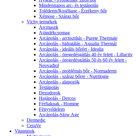
Mindennapos arc- és testápolás
Toléderm/Roséliane - Érzékeny bőr
Xémose - Száraz bőr
Vichy termékek
Arcmaszk
Ajándékcsomag
Arcápolás - arctisztítás - Purete Thermale
Arcápolás - hidratálás - Aqualia Thermál
Arcápolás - ideális bőrért - Idealia
Arcápolás - öregedésgátlás 40 év felett - Liftactiv
Arcápolás - öregedésgátlás 50 és 60 év felett -
Neovadiol
Arcápolás - problémás bőr - Normaderm
Arcápolás - száraz bőrre - Nutrilogie
Arcápolás - alapozók
Testápolás
Dezodorok
Hajápolás - Dercos
Férfiaknak - Homme
Fényvédelem
Arcápolás-Slow Age
Dermedic
CeraVe
Vitaminok