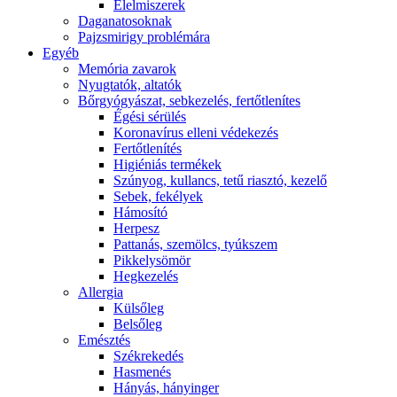
É́lelmiszerek
Daganatosoknak
Pajzsmirigy problémára
Egyéb
Memória zavarok
Nyugtatók, altatók
Bőrgyógyászat, sebkezelés, fertőtlenítes
É́gési sérülés
Koronavírus elleni védekezés
Fertőtlenítés
Higiéniás termékek
Szúnyog, kullancs, tetű riasztó, kezelő
Sebek, fekélyek
Hámosító
Herpesz
Pattanás, szemölcs, tyúkszem
Pikkelysömör
Hegkezelés
Allergia
Külsőleg
Belsőleg
Emésztés
Székrekedés
Hasmenés
Hányás, hányinger