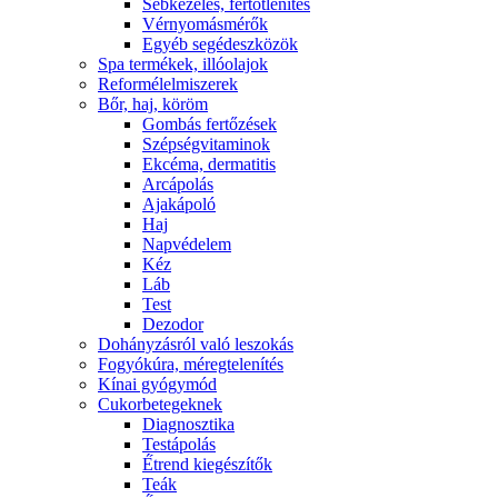
Sebkezelés, fertőtlenítés
Vérnyomásmérők
Egyéb segédeszközök
Spa termékek, illóolajok
Reformélelmiszerek
Bőr, haj, köröm
Gombás fertőzések
Szépségvitaminok
Ekcéma, dermatitis
Arcápolás
Ajakápoló
Haj
Napvédelem
Kéz
Láb
Test
Dezodor
Dohányzásról való leszokás
Fogyókúra, méregtelenítés
Kínai gyógymód
Cukorbetegeknek
Diagnosztika
Testápolás
É́trend kiegészítők
Teák