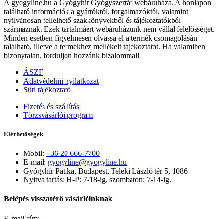
A gyogyline.hu a Gyógyhír Gyógyszertár webáruháza. A honlapon
található információk a gyártóktól, forgalmazóktól, valamint
nyilvánosan fellelhető szakkönyvekből és tájékoztatókból
származnak. Ezek tartalmáért webáruházunk nem vállal felelősséget.
Minden esetben figyelmesen olvassa el a termék csomagolásán
található, illetve a termékhez mellékelt tájékoztatót. Ha valamiben
bizonytalan, forduljon hozzánk bizalommal!
ÁSZF
Adatvédelmi nyilatkozat
Süti tájékoztató
Fizetés és szállítás
Törzsvásárlói program
Elérhetőségek
Mobil:
+36 20 666-7700
E-mail:
gyogyline@gyogyline.hu
Gyógyhír Patika, Budapest, Teleki László tér 5, 1086
Nyitva tartás: H-P: 7-18-ig, szombaton: 7-14-ig.
Belépés visszatérő vásárlóinknak
E-mail cím: